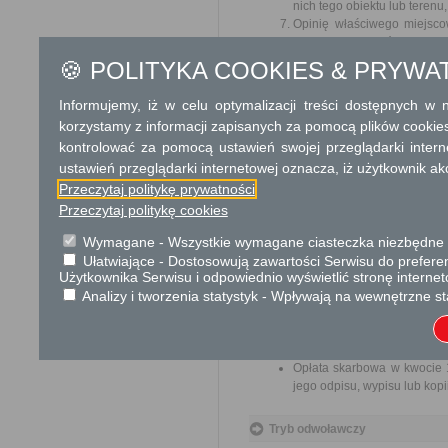
nich tego obiektu lub terenu
Opinię właściwego miejsco
dyrektora wojewódzkiego p
niezwłocznie, jednak nie pó
🍪 POLITYKA COOKIES & PRYWA
Dowód wniesienia opłaty.
Pełnomocnictwo w przypadku
Informujemy, iż w celu optymalizacji treści dostępnych w
korzystamy z informacji zapisanych za pomocą plików cookie
Odbiorca usługi
kontrolować za pomocą ustawień swojej przeglądarki inter
Obywatel, Przedsiębiorca, Insty
ustawień przeglądarki internetowej oznacza, iż użytkownik ak
Przeczytaj politykę prywatności
Termin załatwienia sprawy
Przeczytaj politykę cookies
Wydanie zezwolenia lub odmow
Wymagane - Wszystkie wymagane ciasteczka niezbędne do
Informacja
Ułatwiające - Dostosowują zawartości Serwisu do preferen
Użytkownika Serwisu i odpowiednio wyświetlić stronę interne
Dodatkowe informac
Analizy i tworzenia statystyk - Wpływają na wewnętrzne st
Opłata
Opłata skarbowa w kwocie 8
Opłata skarbowa w kwocie 1
jego odpisu, wypisu lub kopii
Tryb odwoławczy