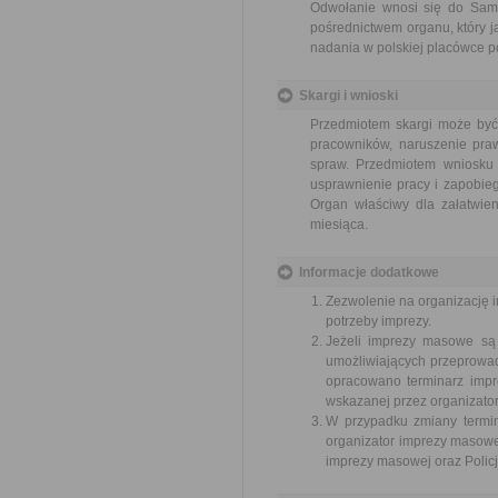
Odwołanie wnosi się do Sam
pośrednictwem organu, który j
nadania w polskiej placówce p
Skargi i wnioski
Przedmiotem skargi może być
pracowników, naruszenie praw
spraw. Przedmiotem wniosku 
usprawnienie pracy i zapobieg
Organ właściwy dla załatwien
miesiąca.
Informacje dodatkowe
Zezwolenie na organizację 
potrzeby imprezy.
Jeżeli imprezy masowe są
umożliwiających przeprowad
opracowano terminarz impr
wskazanej przez organizator
W przypadku zmiany termin
organizator imprezy masowe
imprezy masowej oraz Policję