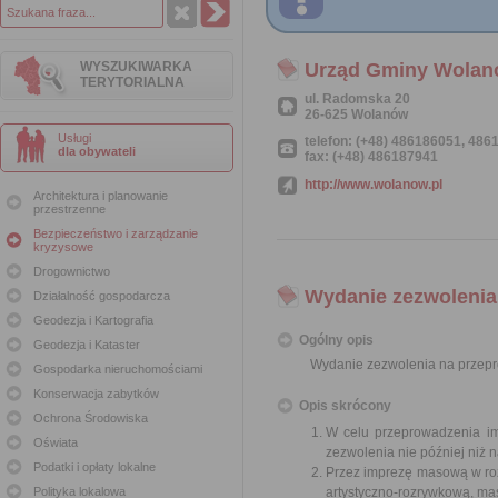
WYSZUKIWARKA
Urząd Gminy Wola
TERYTORIALNA
ul. Radomska 20
26-625 Wolanów
Usługi
telefon: (+48) 486186051, 48
dla obywateli
fax: (+48) 486187941
http://www.wolanow.pl
Architektura i planowanie
przestrzenne
Bezpieczeństwo i zarządzanie
kryzysowe
Drogownictwo
Wydanie zezwolenia
Działalność gospodarcza
Geodezja i Kartografia
Ogólny opis
Geodezja i Kataster
Wydanie zezwolenia na przep
Gospodarka nieruchomościami
Konserwacja zabytków
Opis skrócony
Ochrona Środowiska
W celu przeprowadzenia im
Oświata
zezwolenia nie później niż 
Podatki i opłaty lokalne
Przez imprezę masową w ro
Polityka lokalowa
artystyczno-rozrywkową, mas