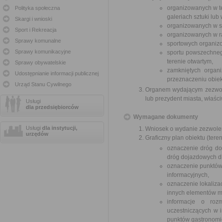
organizowanych w te
Polityka społeczna
galeriach sztuki lu
Skargi i wnioski
organizowanych w sz
Sport i Rekreacja
organizowanych w r
Sprawy komunalne
sportowych organiz
Sprawy komunikacyjne
sportu powszechneg
terenie otwartym,
Sprawy obywatelskie
zamkniętych organ
Udostępnianie informacji publicznej
przeznaczeniu obiek
Urząd Stanu Cywilnego
Organem wydającym zezwole
lub prezydent miasta, właś
Usługi
dla przedsiębiorców
Wymagane dokumenty
Usługi
dla instytucji,
Wniosek o wydanie zezwole
urzędów
Graficzny plan obiektu (te
oznaczenie dróg do
dróg dojazdowych dla
oznaczenie punktów
informacyjnych,
oznaczenie lokaliza
innych elementów m
informacje o roz
uczestniczących w 
punktów gastronomic