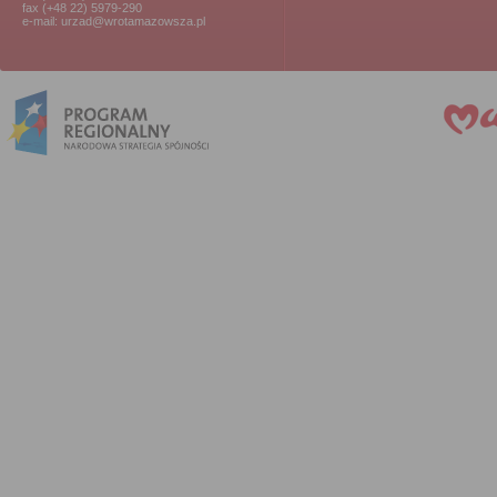
fax (+48 22) 5979-290
e-mail: urzad@wrotamazowsza.pl