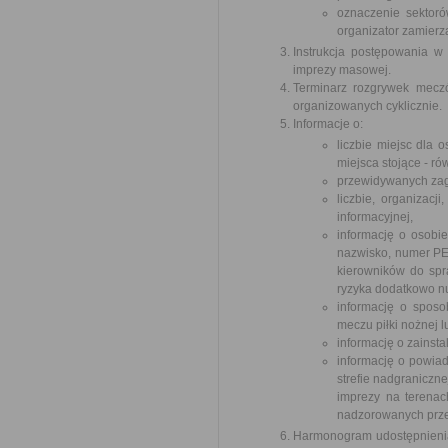
oznaczenie sektoró
organizator zamierz
Instrukcja postępowania w
imprezy masowej.
Terminarz rozgrywek mecz
organizowanych cyklicznie.
Informacje o:
liczbie miejsc dla 
miejsca stojące - ró
przewidywanych zag
liczbie, organizac
informacyjnej,
informację o osobi
nazwisko, numer PES
kierowników do sp
ryzyka dodatkowo nu
informację o sposo
meczu piłki nożnej
informację o zainst
informację o powia
strefie nadgraniczn
imprezy na terenac
nadzorowanych prze
Harmonogram udostępnienia