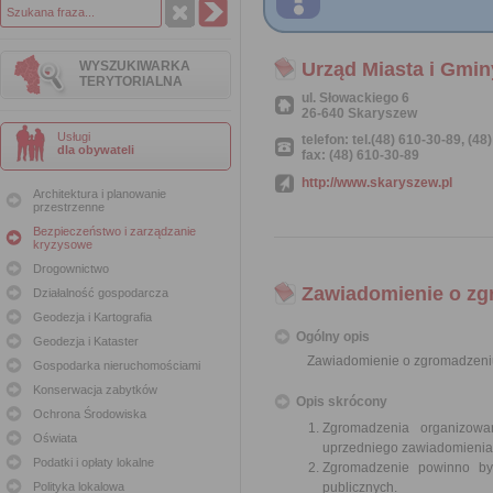
WYSZUKIWARKA
Urząd Miasta i Gmi
TERYTORIALNA
ul. Słowackiego 6
26-640 Skaryszew
Usługi
telefon: tel.(48) 610-30-89, (48
dla obywateli
fax: (48) 610-30-89
http://www.skaryszew.pl
Architektura i planowanie
przestrzenne
Bezpieczeństwo i zarządzanie
kryzysowe
Drogownictwo
Zawiadomienie o zg
Działalność gospodarcza
Geodezja i Kartografia
Ogólny opis
Geodezja i Kataster
Zawiadomienie o zgromadzeni
Gospodarka nieruchomościami
Konserwacja zabytków
Opis skrócony
Ochrona Środowiska
Zgromadzenia organizowa
Oświata
uprzedniego zawiadomienia 
Podatki i opłaty lokalne
Zgromadzenie powinno by
Polityka lokalowa
publicznych.