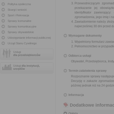
Przewodniczącym zgromadz
Polityka społeczna
przekazanie jej obowią
Skargi i wnioski
identyfikator zawierający
Sport i Rekreacja
zgromadzenia, jego imię i n
Sprawy komunalne
Zawiadomienie należy złożyć
najwcześniej 30 dni przed 
Sprawy komunikacyjne
Sprawy obywatelskie
Wymagane dokumenty
Udostępnianie informacji publicznej
Wypełniony formularz zawia
Urząd Stanu Cywilnego
Pełnomocnictwo w przypadku
Usługi
dla przedsiębiorców
Odbiorca usługi
Obywatel, Przedsiębiorca, Insty
Usługi
dla instytucji,
urzędów
Termin załatwienia sprawy
Rozpoznanie sprawy następuje
Decyzję o zakazie zgromadzen
później jednak niż na 24 god
Informacja
Dodatkowe informac
Opłata