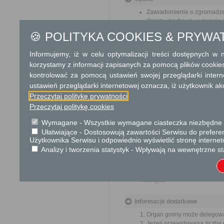
Zawiadomienie o zgromadzen
Opłata skarbowa w kwocie 1
jego odpisu, wypisu lub kopii
🍪 POLITYKA COOKIES & PRYWA
Tryb odwoławczy
Informujemy, iż w celu optymalizacji treści dostępnych w
korzystamy z informacji zapisanych za pomocą plików cookie
Odwołanie wnosi się do Woje
organu, który ją wydał. O za
kontrolować za pomocą ustawień swojej przeglądarki inter
polskiej placówce pocztowej op
ustawień przeglądarki internetowej oznacza, iż użytkownik ak
Wniesienie odwołania nie wstr
Przeczytaj politykę prywatności
Przeczytaj politykę cookies
Skargi i wnioski
Wymagane - Wszystkie wymagane ciasteczka niezbędne do
Przedmiotem skargi może być
Ułatwiające - Dostosowują zawartości Serwisu do preferen
pracowników, naruszenie praw
Użytkownika Serwisu i odpowiednio wyświetlić stronę interne
spraw.
Analizy i tworzenia statystyk - Wpływają na wewnętrzne st
Przedmiotem wniosku mogą 
usprawnienie pracy i zapobieg
Organ właściwy dla załatwien
miesiąca.
Informacje dodatkowe
Organ gminy może delegować
Jeżeli przewidywana liczba 