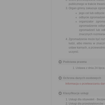
publicznego w trakcie trwan
Organ gminy zakazuje zgrom
jego cel lub odbyci
odbycie zgromadzeni
organizator zgro
zgromadzenie odbywa
zgromadzeń lub odby
znacznych rozmiarac
Zgromadzenie może być rozwi
ludzi, albo mieniu w znac
ustaw karnych, a przewodni
uczynić.
Podstawa prawna
Ustawa z dnia 24 lipca
Ochrona danych osobowych
Informacja o przetwarzaniu da
Klasyfikacje usługi
Usługi dla obywateli - Bezp
Usługi dla przedsiębiorców