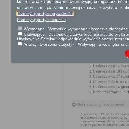
kontrolować za pomocą ustawień swojej przeglądarki inter
ustawień przeglądarki internetowej oznacza, iż użytkownik ak
Informacje dodatkowe
Przeczytaj politykę prywatności
Jeżeli przemawia za tym s
Przeczytaj politykę cookies
z zagrożeniem pogorsze
zabezpieczenie roszczeń z 
Wymagane - Wszystkie wymagane ciasteczka niezbędne do
Zgodnie z art. 252.1. u
Ułatwiające - Dostosowują zawartości Serwisu do preferen
dotychczasowych zachowują 
Użytkownika Serwisu i odpowiednio wyświetlić stronę interne
do złożenia wniosku o wpis 
Analizy i tworzenia statystyk - Wpływają na wewnętrzne st
w przypadku, gdy wpis nastą
Podstawa prawna
Ustawa z dnia 14 czer
Ustawa z dnia 16 listop
Ustawa z dnia 27 kwiet
Ustawa z dnia 6 marca 
Ustawa z dnia 14 grudn
Rozporządzenie Ministr
Ochrona danych osobowych
Zgodnie z art. 13 ust. 1 i 2 Rozp
nr 2016/679 z dnia 27 kwietnia 2
z przetwarzaniem danych osobow
rozporządzenie o ochronie danych)