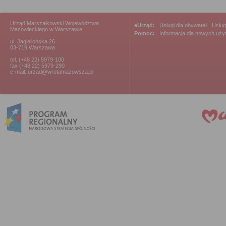
Urząd Marszałkowski Województwa
eUrząd:
Usługi dla obywateli
|
Usług
Mazowieckiego w Warszawie
Pomoc:
Informacja dla nowych uż
ul. Jagiellońska 26
03-719 Warszawa
tel. (+48 22) 5979-100
fax (+48 22) 5979-290
e-mail: urzad@wrotamazowsza.pl