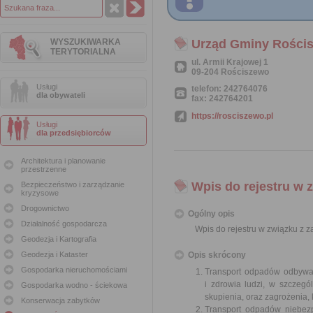
WYSZUKIWARKA
Urząd Gminy Rości
TERYTORIALNA
ul. Armii Krajowej 1
09-204 Rościszewo
Usługi
telefon: 242764076
dla obywateli
fax: 242764201
https://rosciszewo.pl
Usługi
dla przedsiębiorców
Architektura i planowanie
przestrzenne
Wpis do rejestru w
Bezpieczeństwo i zarządzanie
kryzysowe
Drogownictwo
Ogólny opis
Działalność gospodarcza
Wpis do rejestru w związku z
Geodezja i Kartografia
Geodezja i Kataster
Opis skrócony
Gospodarka nieruchomościami
Transport odpadów odbywa 
i zdrowia ludzi, w szczeg
Gospodarka wodno - ściekowa
skupienia, oraz zagrożenia
Konserwacja zabytków
Transport odpadów niebezp