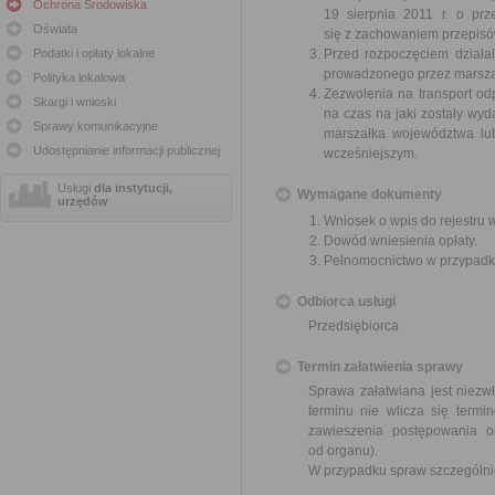
Ochrona Środowiska
19 sierpnia 2011 r. o pr
Oświata
się z zachowaniem przepisó
Podatki i opłaty lokalne
Przed rozpoczęciem działa
prowadzonego przez marsza
Polityka lokalowa
Zezwolenia na transport o
Skargi i wnioski
na czas na jaki zostały wyd
Sprawy komunikacyjne
marszałka województwa lub
Udostępnianie informacji publicznej
wcześniejszym.
Usługi
dla instytucji,
Wymagane dokumenty
urzędów
Wniosek o wpis do rejestru
Dowód wniesienia opłaty.
Pełnomocnictwo w przypadku
Odbiorca usługi
Przedsiębiorca
Termin załatwienia sprawy
Sprawa załatwiana jest niezw
terminu nie wlicza się term
zawieszenia postępowania 
od organu).
W przypadku spraw szczególni