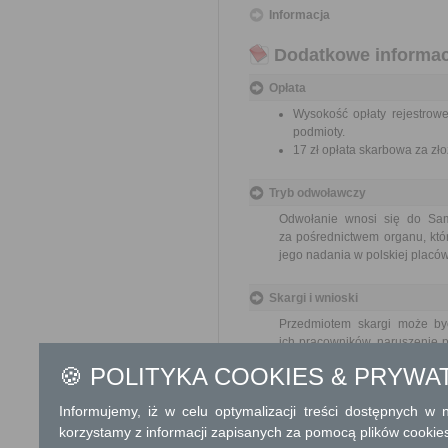
Informacja
Dodatkowe informac
Opłata
Wysokość opłaty rejestrowe
podmioty.
17 zł opłata skarbowa za z
Tryb odwoławczy
Odwołanie wnosi się do Sa
za pośrednictwem organu, któ
jego nadania w polskiej placó
Skargi i wnioski
Przedmiotem skargi może by
ich pracowników, naruszenie p
spraw.
🍪 POLITYKA COOKIES & PRYWA
Przedmiotem wniosku mogą 
usprawnienie pracy i zapobieg
Informujemy, iż w celu optymalizacji treści dostępnych w
Organ właściwy dla załatwien
korzystamy z informacji zapisanych za pomocą plików cookie
miesiąca.