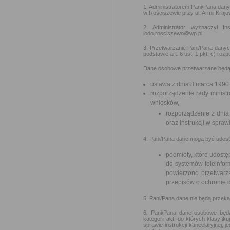
1. Administratorem Pani/Pana dan
w Rościszewie przy ul. Armii Kraj
2. Administrator wyznaczył 
iodo.rosciszewo@wp.pl
3. Przetwarzanie Pani/Pana danyc
podstawie art. 6 ust. 1 pkt. c) r
Dane osobowe przetwarzane będą 
ustawa z dnia 8 marca 1990
rozporządzenie rady ministr
wniosków,
rozporządzenie z dnia 
oraz instrukcji w spra
4. Pani/Pana dane mogą być udos
podmioty, które udostę
do systemów teleinfor
powierzono przetwarz
przepisów o ochronie
5. Pani/Pana dane nie będą przek
6. Pani/Pana dane osobowe będ
kategorii akt, do których klasyfi
sprawie instrukcji kancelaryjnej, 