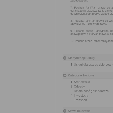
zakładowych ,
7. Posiada Pani/Pan prawo do ż
ograniczenia przetwarzania danyc
do wniesienia sprzeciwu wobec pr
8. Posiada Pani/Pan prawo do wn
Stawki 2, 00 - 193 Warszawa,
9. Podanie przez Panią/Pana da
obowiązków, o których mowa w pkt
10. Podane przez Pana/Panią dane
Klasyfikacje usługi
Usługi dla przedsiębiorców
Kategorie życiowe
Środowisko
Odpady
Działalność gospodarcza
Inwestycja
Transport
Słowa kluczowe