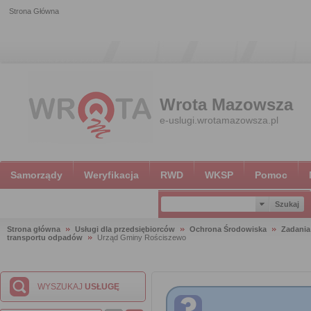
Strona Główna
Wrota Mazowsza
e-uslugi.wrotamazowsza.pl
Samorządy
Weryfikacja
RWD
WKSP
Pomoc
Strona główna
Usługi dla przedsiębiorców
Ochrona Środowiska
Zadania
transportu odpadów
Urząd Gminy Rościszewo
WYSZUKAJ
USŁUGĘ