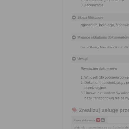
Działalność gospodarcza
Ascenizacja
Słowa kluczowe
zgłoszenie, instalacja, środowi
Miejsce składania dokumentów
Biuro Obsługi Mieszkańca - ul. Kili
Uwagi
Wymagane dokumenty:
Wniosek (do pobrania poniż
Dokument potwierdzający p
asenizacyjn/e.
Umowa z zakładem świadczący
bazy transportowej nie są 
Zrealizuj usługę prz
Nazwa dokumentu
Wniosek o zezwolenie na opróżnianie z