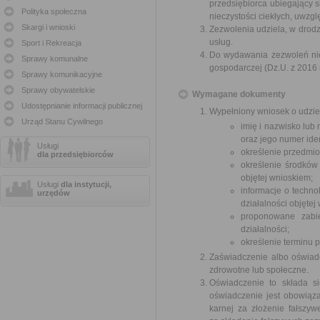
przedsiębiorca ubiegający 
Polityka społeczna
nieczystości ciekłych, uwzg
Skargi i wnioski
Zezwolenia udziela, w drodz
usług.
Sport i Rekreacja
Do wydawania zezwoleń nie s
Sprawy komunalne
gospodarczej (Dz.U. z 2016 r
Sprawy komunikacyjne
Sprawy obywatelskie
Wymagane dokumenty
Udostępnianie informacji publicznej
Wypełniony wniosek o udziel
Urząd Stanu Cywilnego
imię i nazwisko lub
oraz jego numer iden
Usługi
określenie przedmiot
dla przedsiębiorców
określenie środków 
objętej wnioskiem;
Usługi
dla instytucji,
informacje o techno
urzędów
działalności objętej
proponowane zabie
działalności;
określenie terminu 
Zaświadczenie albo oświadc
zdrowotne lub społeczne.
Oświadczenie to składa si
oświadczenie jest obowiąza
karnej za złożenie fałszy