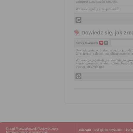
transport nieczystości ciekłych
Wniosek ogólny z załącznikiem
Dowiedz się, jak zr
Nazwa dokumentu
Oswiadczenie_o_braku_zaleglosci_podat
w_placeniu_skladek_na_ubezpieczenie_z
Wniosek_o_wydanie_zezwoelnia_na_prow
kresie_oprozniania_zbiornikow_bezodpl
ystosci_cieklych.pdf
Urząd Marszałkowski Województwa
eUrząd:
Usługi dla obywateli
|
Usług
Mazowieckiego w Warszawie