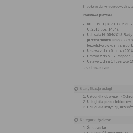
8) podanie danych osobowych w
Podstawa prawna:
art. 7 ust. 1 pkt 2 i ust. 6 o
U. 2018 poz. 1454),
Uchwała Nr 654/2013 Rady M
przedsiębiorca ubiegający 
bezodpływowych i transportu
Ustawa z dnia 6 marca 2018 r
Ustawa z dnia 16 listopada 20
Ustawa z dnia 14 czerwca 19
jest obligatoryjne.
Klasyfikacje usługi
Usługi dla obywateli - Ochr
Usługi dla przedsiębiorców
Usługi dla instytucji, urzę
Kategorie życiowe
Środowisko