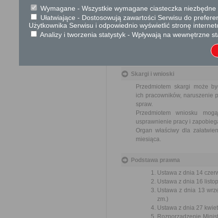
U. 2018 poz. 1044 z późn. zm.) i
Wymagane - Wszystkie wymagane ciasteczka niezbędne do
Ułatwiające - Dostosowują zawartości Serwisu do preferen
Tryb odwoławczy
Użytkownika Serwisu i odpowiednio wyświetlić stronę interne
Analizy i tworzenia statystyk - Wpływają na wewnętrzne st
Odwołanie wnosi się do Sa
za pośrednictwem organu, któ
jego nadania w polskiej placó
Skargi i wnioski
Przedmiotem skargi może by
ich pracowników, naruszenie p
spraw.
Przedmiotem wniosku mogą 
usprawnienie pracy i zapobieg
Organ właściwy dla załatwien
miesiąca.
Podstawa prawna
Ustawa z dnia 14 czer
Ustawa z dnia 16 listop
Ustawa z dnia 13 wrze
zm.)
Ustawa z dnia 27 kwiet
Rozporządzenie Minist