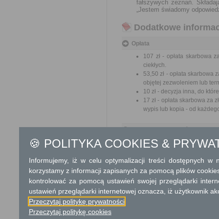
fałszywych zeznań. Składaj
„Jestem świadomy odpowiedzi
Dodatkowe informac
Opłata
107 zł - opłata skarbowa z
ciekłych.
53,50 zł - opłata skarbowa 
objętej zezwoleniem lub term
10 zł - decyzja inna, do kt
17 zł - opłata skarbowa za 
wypis lub kopia - od każdeg
Informacje o płatnościach
🍪 POLITYKA COOKIES & PRYWA
Numer rachunku bankowego:
521240325911110010134065
Nazwa odbiorcy rachunku ba
Informujemy, iż w celu optymalizacji treści dostępnych w
Urząd Miejski w Radomiu, Wyd
korzystamy z informacji zapisanych za pomocą plików cookie
Kwota:
kontrolować za pomocą ustawień swojej przeglądarki inter
107,00 zł
Tytuł wpłaty:
ustawień przeglądarki internetowej oznacza, iż użytkownik ak
zezwolenia na opróżnianie zbi
Przeczytaj politykę prywatności
Opis kwoty:
Przeczytaj politykę cookies
za wydanie zezwolenia na podsta