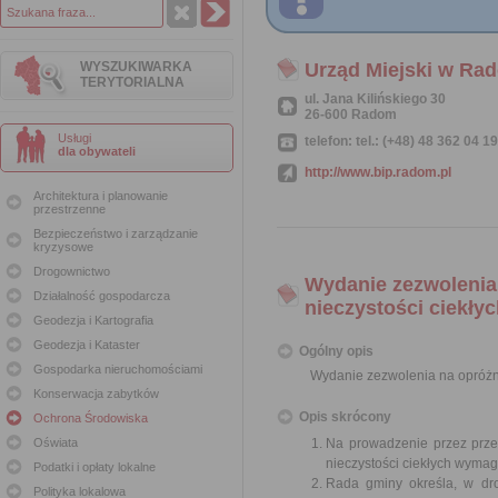
WYSZUKIWARKA
Urząd Miejski w Ra
TERYTORIALNA
ul. Jana Kilińskiego 30
26-600 Radom
Usługi
telefon: tel.: (+48) 48 362 04 1
dla obywateli
http://www.bip.radom.pl
Architektura i planowanie
przestrzenne
Bezpieczeństwo i zarządzanie
kryzysowe
Drogownictwo
Wydanie zezwolenia
Działalność gospodarcza
nieczystości ciekły
Geodezja i Kartografia
Geodezja i Kataster
Ogólny opis
Gospodarka nieruchomościami
Wydanie zezwolenia na opróżni
Konserwacja zabytków
Opis skrócony
Ochrona Środowiska
Oświata
Na prowadzenie przez przed
nieczystości ciekłych wymag
Podatki i opłaty lokalne
Rada gminy określa, w dro
Polityka lokalowa