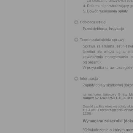
za składanie fałszywych zez
Dokument potwierdzający got
Dowód wniesienia opłaty.
Odbiorca usługi
Przedsiębiorca, Instytucja
Termin załatwienia sprawy
Sprawa załatwiana jest niezw
terminu nie wlicza się term
zawieszenia postępowania 
od organu).
W przypadku spraw szczególni
Informacja
Zapłaty opłaty skarbowej dokonu
na rachunek bankowy Gminy Mi
numer: 52 1240 3259 1111 0010 1
Dowód zapłaty należnej opłaty sk
z § 3 ust. 1 rozporządzenia Minist
1330).
Wymagane załaczniki (doku
*Oświadczenie o którym mowa