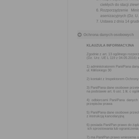
ciekłych do stacji zlew
Rozporządzenie Mini
asenizacyjnych (Dz. U.
Ustawa z dnia 14 grudn
Ochrona danych osobowych
KLAUZULA INFORMACYJNA
Zgodnie z art. 13 ogólnego rozpor
(Dz. Urz. UE L 119 z 04.05.2016) in
1) administratorem Pani/Pana dan
ul. Kilińskiego 30
2) kontakt z Inspektorem Ochron
3) Pani/Pana dane osobowe przetw
na podstawie art. 6 ust. 1 lit. c 
4) odbiorcami Pani/Pana danyc
przepisów prawa
5) Pani/Pana dane osobowe przec
z instrukcją kancelaryjną
6) posiada Pani/Pan prawo do żąd
ich sprostowania lub ograniczenia
7) ma Pani/Pan prawo wniesienia 