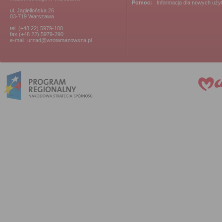
Pomoc:
Informacja dla nowych uż
ul. Jagiellońska 26
03-719 Warszawa
tel. (+48 22) 5979-100
fax (+48 22) 5979-290
e-mail: urzad@wrotamazowsza.pl