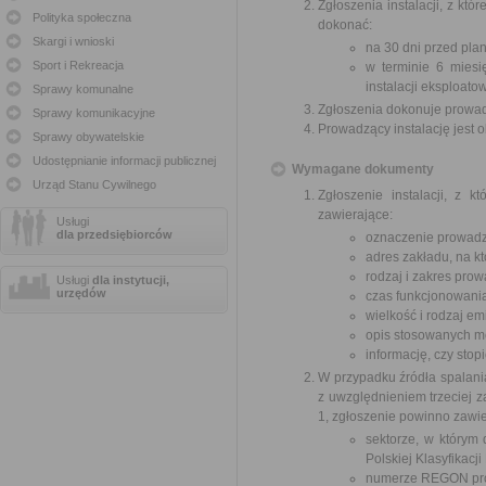
Zgłoszenia instalacji, z k
Polityka społeczna
dokonać:
Skargi i wnioski
na 30 dni przed pla
Sport i Rekreacja
w terminie 6 miesi
instalacji eksploato
Sprawy komunalne
Zgłoszenia dokonuje prowadz
Sprawy komunikacyjne
Prowadzący instalację jest 
Sprawy obywatelskie
Udostępnianie informacji publicznej
Wymagane dokumenty
Urząd Stanu Cywilnego
Zgłoszenie instalacji, z 
zawierające:
Usługi
dla przedsiębiorców
oznaczenie prowadzą
adres zakładu, na kt
rodzaj i zakres prow
Usługi
dla instytucji,
urzędów
czas funkcjonowania 
wielkość i rodzaj emi
opis stosowanych me
informację, czy stop
W przypadku źródła spalania
z uwzględnieniem trzeciej z
1, zgłoszenie powinno zawie
sektorze, w którym 
Polskiej Klasyfikacji
numerze REGON pro