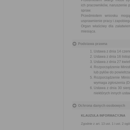
Przedmiotem skargi może by
ich pracowników, naruszenie p
spraw.
Przedmiotem wniosku mogą 
usprawnienie pracy i zapobieg
Organ właściwy dla załatwien
miesiąca.
Podstawa prawna
Ustawa z dnia 14 czer
Ustawa z dnia 16 listop
Ustawa z dnia 27 kwiet
Rozporządzenie Minist
lub pyłów do powietrza
Rozporządzenie Minist
wymaga zgłoszenia (Dz.
Ustawa z dnia 30 sier
niektórych innych usta
Ochrona danych osobowych
KLAUZULA INFORMACYJNA
Zgodnie z art. 13 ust. 1 i ust. 2 