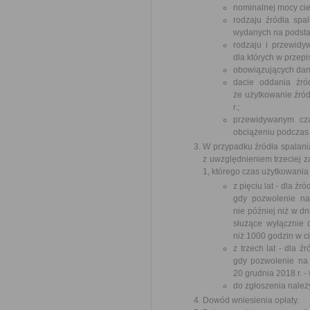
nominalnej mocy cie
rodzaju źródła spa
wydanych na podstaw
rodzaju i przewidy
dla których w przep
obowiązujących dane
dacie oddania źró
że użytkowanie źród
r.;
przewidywanym cza
obciążeniu podczas
W przypadku źródła spalania
z uwzględnieniem trzeciej z
1, którego czas użytkowania 
z pięciu lat - dla 
gdy pozwolenie na
nie później niż w dn
służące wyłącznie 
niż 1000 godzin w c
z trzech lat - dla 
gdy pozwolenie na
20 grudnia 2018 r. -
do zgłoszenia należ
Dowód wniesienia opłaty.