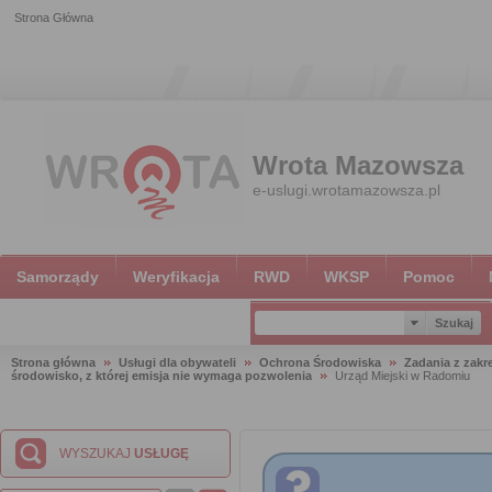
Strona Główna
Wrota Mazowsza
e-uslugi.wrotamazowsza.pl
Samorządy
Weryfikacja
RWD
WKSP
Pomoc
Strona główna
Usługi dla obywateli
Ochrona Środowiska
Zadania z zak
środowisko, z której emisja nie wymaga pozwolenia
Urząd Miejski w Radomiu
WYSZUKAJ
USŁUGĘ