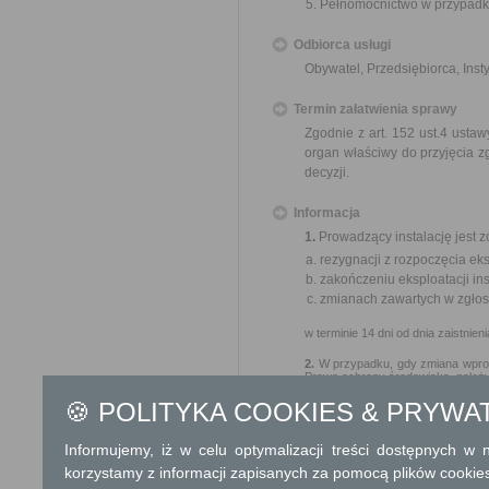
Pełnomocnictwo w przypadku
Odbiorca usługi
Obywatel, Przedsiębiorca, Insty
Termin załatwienia sprawy
Zgodnie z art. 152 ust.4 ustaw
organ właściwy do przyjęcia z
decyzji.
Informacja
1.
Prowadzący instalację jest 
rezygnacji z rozpoczęcia eksp
zakończeniu eksploatacji ins
zmianach zawartych 
w terminie 14 dni od dnia zaistnien
2.
W przypadku, gdy zmiana wprowad
Prawo ochrony środowiska, należy
🍪 POLITYKA COOKIES & PRYWA
Dodatkowe informac
Informujemy, iż w celu optymalizacji treści dostępnych w
Opłata
korzystamy z informacji zapisanych za pomocą plików cookie
120 zł opłata skarbowa za 