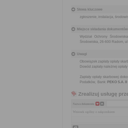
Słowa kluczowe
zgłoszenie, instalacja, środowi
Miejsce składania dokumentów
Wydział Ochrony Środowiska
Środowiska, 26-600 Radom, ul. 
Uwagi
Obowiązek zapłaty opłaty skar
Dowód zapłaty należnej opłaty 
Zapłaty opłaty skarbowej dok
Podatków, Bank:
PEKO S.A. II
Zrealizuj usługę prz
Nazwa dokumentu
Wniosek ogólny z załącznikiem