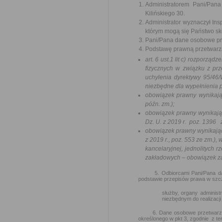
Administratorem Pani/Pan
Kilińskiego 30.
Administrator wyznaczył I
którym mogą się Państwo s
Pani/Pana dane osobowe prz
Podstawę prawną przetwarz
art. 6 ust.1 lit c) rozporz
fizycznych w związku z pr
uchylenia dyrektywy 95/46/
niezbędne dla wypełnienia 
obowiązek prawny wynikając
późn. zm.);
obowiązek prawny wynikający
Dz. U. z 2019 r. poz. 1396 
obowiązek prawny wynikający
z 2019 r., poz. 553 ze zm.),
kancelaryjnej, jednolitych 
zakładowych – obowiązek z
5. Odbiorcami Pani/Pana dany
podstawie przepisów prawa w szc
służby, organy administ
niezbędnym do realizacj
6. Dane osobowe przetwarzane 
określonego w pkt 3, zgodnie z t