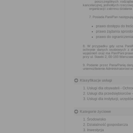
poszczególnych rodzajów akt 
kancelaryjnej, jednolitych rzeczo
organizacji i zakresu działania
7. Posiada Pani/Pan następując
prawo dostępu do treś
prawo żądania sprost
prawo do ograniczenia
8. W przypadku gdy uzna Pani/P
ochronie danych osobowych z d
wyjaśnień oraz ma Pan/Pani praw
przy ul. Stawki 2, 00-193 Warszaw
9. Podanie przez Pana/Panią da
uniemożliwienie Administratorowi
Klasyfikacje usługi
Usługi dla obywateli - Ochr
Usługi dla przedsiębiorców
Usługi dla instytucji, urzę
Kategorie życiowe
Środowisko
Działalność gospodarcza
Inwestycja