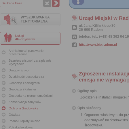
WYSZUKIWARKA
Urząd Miejski w Ra
TERYTORIALNA
ul. Jana Kilińskiego 30
26-600 Radom
Usługi
telefon: tel.: (+48) 48 362 04 1
dla obywateli
http://www.bip.radom.pl
Architektura i planowanie
przestrzenne
Bezpieczeństwo i zarządzanie
kryzysowe
Drogownictwo
Zgłoszenie instalac
Działalność gospodarcza
emisja nie wymaga 
Geodezja i Kartografia
Geodezja i Kataster
Ogólny opis
Gospodarka nieruchomościami
Zgłoszenie instalacji mogącej
Konserwacja zabytków
Opis skrócony
Ochrona Środowiska
Oświata
Organem właściwym do przyj
oddziaływać na środowisko j
Podatki i opłaty lokalne
środowiska.
Polityka lokalowa