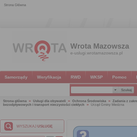
Strona Główna
Wrota Mazowsza
e-uslugi.wrotamazowsza.pl
Samorządy
Weryfikacja
RWD
WKSP
Pomoc
Strona główna
Usługi dla obywateli
Ochrona Środowiska
Zadania z zak
bezodpływowych i transport nieczystości ciekłych
Urząd Gminy Miedzna
WYSZUKAJ
USŁUGĘ