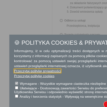
za składanie fałszywych zez
Dokument potwierdzający got
Dowód wniesienia opłaty.
Odbiorca usługi
Przedsiębiorca, Instytucja
Termin załatwienia sprawy
Sprawa załatwiana jest niezw
🍪 POLITYKA COOKIES & PRYWA
terminu nie wlicza się term
zawieszenia postępowania 
Informujemy, iż w celu optymalizacji treści dostępnych w
od organu).
korzystamy z informacji zapisanych za pomocą plików cookie
W przypadku spraw szczególni
kontrolować za pomocą ustawień swojej przeglądarki inter
ustawień przeglądarki internetowej oznacza, iż użytkownik ak
Informacja
Przeczytaj politykę prywatności
Dodatkowe informac
Przeczytaj politykę cookies
Wymagane - Wszystkie wymagane ciasteczka niezbędne do
Opłata
Ułatwiające - Dostosowują zawartości Serwisu do preferen
107 zł - opłata skarbowa z
Użytkownika Serwisu i odpowiednio wyświetlić stronę interne
ciekłych.
Analizy i tworzenia statystyk - Wpływają na wewnętrzne st
53,50 zł - opłata skarbowa 
objętej zezwoleniem lub term
10 zł - decyzja inna, do kt