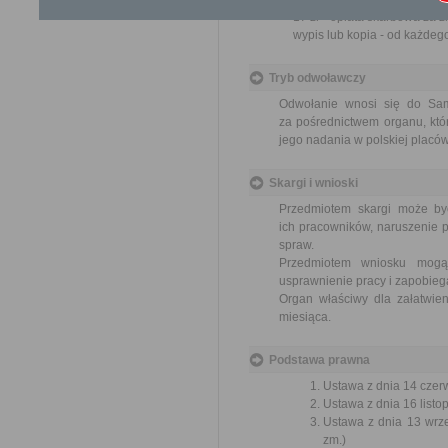
17 zł - opłata skarbowa za 
wypis lub kopia - od każdeg
Tryb odwoławczy
Odwołanie wnosi się do Sa
za pośrednictwem organu, któ
jego nadania w polskiej placó
Skargi i wnioski
Przedmiotem skargi może by
ich pracowników, naruszenie p
spraw.
Przedmiotem wniosku mogą 
usprawnienie pracy i zapobieg
Organ właściwy dla załatwien
miesiąca.
Podstawa prawna
Ustawa z dnia 14 czer
Ustawa z dnia 16 listop
Ustawa z dnia 13 wrze
zm.)