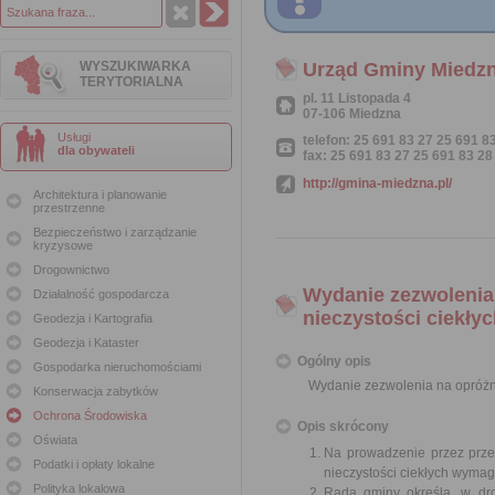
WYSZUKIWARKA
Urząd Gminy Miedz
TERYTORIALNA
pl. 11 Listopada 4
07-106 Miedzna
Usługi
telefon: 25 691 83 27 25 691 8
dla obywateli
fax: 25 691 83 27 25 691 83 28
http://gmina-miedzna.pl/
Architektura i planowanie
przestrzenne
Bezpieczeństwo i zarządzanie
kryzysowe
Drogownictwo
Wydanie zezwolenia
Działalność gospodarcza
nieczystości ciekły
Geodezja i Kartografia
Geodezja i Kataster
Ogólny opis
Gospodarka nieruchomościami
Wydanie zezwolenia na opróżni
Konserwacja zabytków
Ochrona Środowiska
Opis skrócony
Oświata
Na prowadzenie przez przed
Podatki i opłaty lokalne
nieczystości ciekłych wymag
Polityka lokalowa
Rada gminy określa, w dro