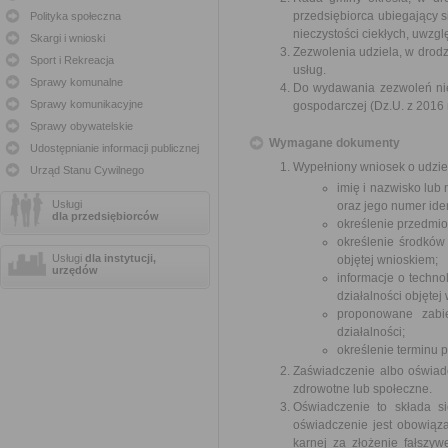
przedsiębiorca ubiegający 
Polityka społeczna
nieczystości ciekłych, uwzg
Skargi i wnioski
Zezwolenia udziela, w drodz
Sport i Rekreacja
usług.
Sprawy komunalne
Do wydawania zezwoleń nie s
Sprawy komunikacyjne
gospodarczej (Dz.U. z 2016 r
Sprawy obywatelskie
Wymagane dokumenty
Udostępnianie informacji publicznej
Wypełniony wniosek o udziel
Urząd Stanu Cywilnego
imię i nazwisko lub
Usługi
oraz jego numer iden
dla przedsiębiorców
określenie przedmiot
określenie środków 
Usługi
dla instytucji,
objętej wnioskiem;
urzędów
informacje o techno
działalności objętej
proponowane zabie
działalności;
określenie terminu 
Zaświadczenie albo oświadc
zdrowotne lub społeczne.
Oświadczenie to składa si
oświadczenie jest obowiąza
karnej za złożenie fałszy