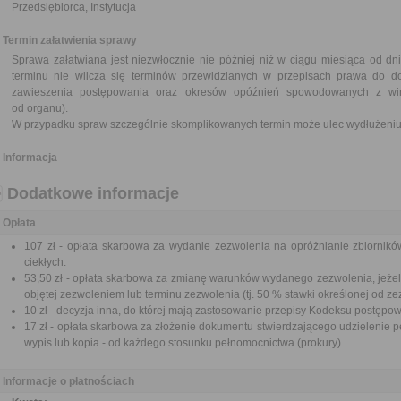
Przedsiębiorca, Instytucja
Termin załatwienia sprawy
Sprawa załatwiana jest niezwłocznie nie później niż w ciągu miesiąca od dn
terminu nie wlicza się terminów przewidzianych w przepisach prawa do d
zawieszenia postępowania oraz okresów opóźnień spowodowanych z win
od organu).
W przypadku spraw szczególnie skomplikowanych termin może ulec wydłużeniu 
Informacja
Dodatkowe informacje
Opłata
107 zł - opłata skarbowa za wydanie zezwolenia na opróżnianie zbiornikó
ciekłych.
53,50 zł - opłata skarbowa za zmianę warunków wydanego zezwolenia, jeżeli
objętej zezwoleniem lub terminu zezwolenia (tj. 50 % stawki określonej od ze
10 zł - decyzja inna, do której mają zastosowanie przepisy Kodeksu postępo
17 zł - opłata skarbowa za złożenie dokumentu stwierdzającego udzielenie p
wypis lub kopia - od każdego stosunku pełnomocnictwa (prokury).
Informacje o płatnościach