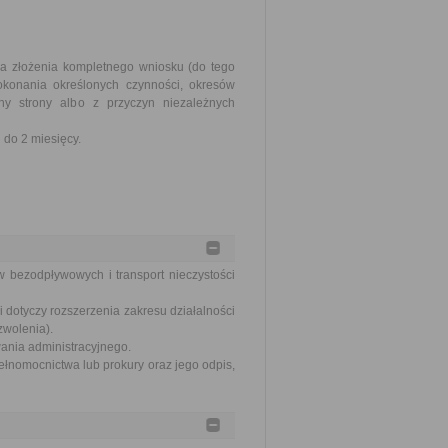
ia złożenia kompletnego wniosku (do tego
okonania określonych czynności, okresów
y strony albo z przyczyn niezależnych
do 2 miesięcy.
w bezodpływowych i transport nieczystości
 dotyczy rozszerzenia zakresu działalności
zwolenia).
wania administracyjnego.
ełnomocnictwa lub prokury oraz jego odpis,