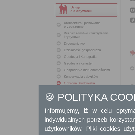
Usługi
dla obywateli
Architektura i planowanie
przestrzenne
Bezpieczeństwo i zarządzanie
kryzysowe
Drogownictwo
Działalność gospodarcza
Geodezja i Kartografia
Geodezja i Kataster
Gospodarka nieruchomościami
Konserwacja zabytków
Ochrona Środowiska
Oświata
🍪 POLITYKA CO
Podatki i opłaty lokalne
Polityka lokalowa
Informujemy, iż w celu optyma
Polityka społeczna
Skargi i wnioski
indywidualnych potrzeb korzyst
Sport i Rekreacja
użytkowników. Pliki cookies uż
Sprawy komunalne