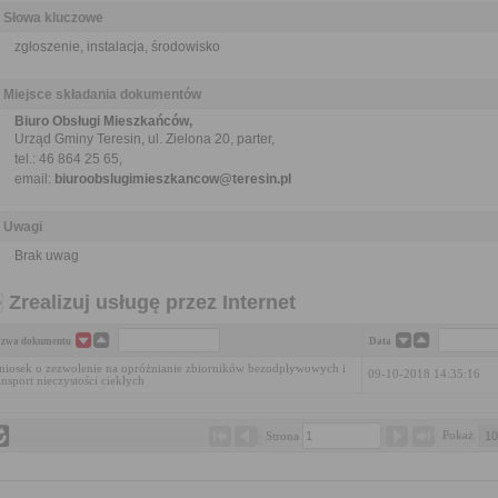
Słowa kluczowe
zgłoszenie, instalacja, środowisko
Miejsce składania dokumentów
Biuro Obsługi Mieszkańców,
Urząd Gminy Teresin, ul. Zielona 20, parter,
tel.: 46 864 25 65,
email:
biuroobslugimieszkancow@teresin.pl
Uwagi
Brak uwag
Zrealizuj usługę przez Internet
zwa dokumentu
Data
iosek o zezwolenie na opróżnianie zbiorników bezodpływowych i
09-10-2018 14:35:16
ansport nieczystości ciekłych
Pokaż 
Strona 