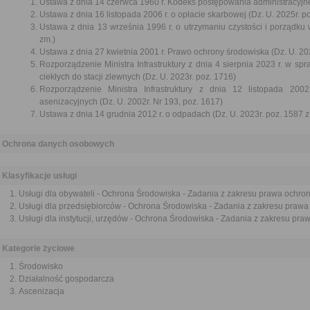
Ustawa z dnia 14 czerwca 1960 r. Kodeks postępowania administracyjne
Ustawa z dnia 16 listopada 2006 r. o opłacie skarbowej (Dz. U. 2025r. p
Ustawa z dnia 13 września 1996 r. o utrzymaniu czystości i porządku 
zm.)
Ustawa z dnia 27 kwietnia 2001 r. Prawo ochrony środowiska (Dz. U. 202
Rozporządzenie Ministra Infrastruktury z dnia 4 sierpnia 2023 r. w s
ciekłych do stacji zlewnych (Dz. U. 2023r. poz. 1716)
Rozporządzenie Ministra Infrastruktury z dnia 12 listopada 2
asenizacyjnych (Dz. U. 2002r. Nr 193, poz. 1617)
Ustawa z dnia 14 grudnia 2012 r. o odpadach (Dz. U. 2023r. poz. 1587 z
Ochrona danych osobowych
Klasyfikacje usługi
Usługi dla obywateli - Ochrona Środowiska - Zadania z zakresu prawa ochro
Usługi dla przedsiębiorców - Ochrona Środowiska - Zadania z zakresu praw
Usługi dla instytucji, urzędów - Ochrona Środowiska - Zadania z zakresu pr
Kategorie życiowe
Środowisko
Działalność gospodarcza
Ascenizacja