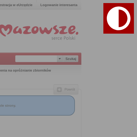
estracja w eUrzędzie
Logowanie interesanta
enia na opróżnianie zbiorników
Powrót
le strony.