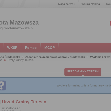
Mapa serwisu
Wersja mobilna
Rej
ota Mazowsza
ugi.wrotamazowsza.pl
WKSP
Pomoc
MCOP
ona Środowiska
Zadania z zakresu prawa ochrony środowiska
Wydanie zezwol
ch
Urząd Gminy Teresin
URZĄD GMINY TERESIN
Wybierz formularz z listy formularzy na do
Urząd Gminy Teresin
ul. Zielona 20