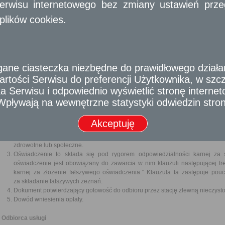
erwisu internetowego bez zmiany ustawień przegl
gospodarczej (Dz.U. z 2016 r. poz. 1829, 1948, 1997 i 2255 oraz z 2017 r. poz.
plików cookies.
Wymagane dokumenty
Wypełniony wniosek o udzielenie zezwolenia, który powinien zawierać:
imię i nazwisko lub nazwę oraz adres zamieszkania lub siedziby prz
oraz jego numer identyfikacji podatkowej (NIP);
określenie przedmiotu i obszaru działalności;
e ciasteczka niezbędne do prawidłowego działania
określenie środków technicznych, jakimi dysponuje ubiegający się
rtości Serwisu do preferencji Użytkownika, w szcze
objętej wnioskiem;
 Serwisu i odpowiednio wyświetlić stronę interne
informacje o technologiach stosowanych lub przewidzianych do sto
działalności objętej wnioskiem;
- Wpływają na wewnętrzne statystyki odwiedzin stro
proponowane zabiegi z zakresu ochrony środowiska i ochron
działalności;
Akceptuję
określenie terminu podjęcia działalności objętej wnioskiem oraz zam
Zaświadczenie albo oświadczenie o braku zaległości podatkowych i zaległ
zdrowotne lub społeczne.
Oświadczenie to składa się pod rygorem odpowiedzialności karnej za s
oświadczenie jest obowiązany do zawarcia w nim klauzuli następującej tr
karnej za złożenie fałszywego oświadczenia.” Klauzula ta zastępuje pou
za składanie fałszywych zeznań.
Dokument potwierdzający gotowość do odbioru przez stację zlewną nieczystoś
Dowód wniesienia opłaty.
Odbiorca usługi