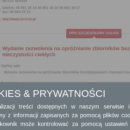
96-515 Teresin
telefon: 46 861 38 15 46 861 38 16 46 861 38 17
fax: 46 864 25 32
http://www.teresin.pl
OPIS SZCZEGÓŁOWY USŁUGI
Wydanie zezwolenia na opróżnianie zbiorników be
nieczystości ciekłych
Ogólny opis
Wydanie zezwolenia na opróżnianie zbiorników bezodpływowych i transport niec
Opis skrócony
Na prowadzenie przez przedsiębiorców działalności w zakresie opróżniani
OKIES & PRYWATNOŚCI
nieczystości ciekłych wymagane jest uzyskanie zezwolenia.
Rada gminy określa, w drodze uchwały stanowiącej akt prawa miejscowe
lizacji treści dostępnych w naszym serwisie
przedsiębiorca ubiegający się o uzyskanie zezwolenia w zakresie opróżnian
nieczystości ciekłych, uwzględniając opis wyposażenia technicznego niezbęd
amy z informacji zapisanych za pomocą plików co
Zezwolenia udziela, w drodze decyzji, wójt, burmistrz lub prezydent miasta 
usług.
ytkownik może kontrolować za pomocą ustawień sw
Do wydawania zezwoleń nie stosuje się przepisu art. 11 ust. 9 ustawy z dni