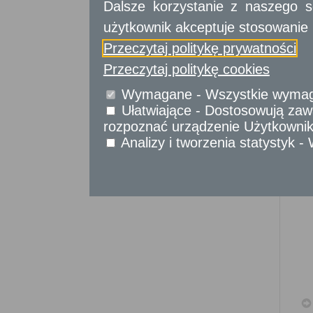
Sprawy komunikacyjne
Dalsze korzystanie z naszego s
Sprawy obywatelskie
użytkownik akceptuje stosowanie 
Udostępnianie informacji publicznej
Przeczytaj politykę prywatności
Urząd Stanu Cywilnego
Przeczytaj politykę cookies
Usługi
dla przedsiębiorców
Wymagane - Wszystkie wymagan
Ułatwiające - Dostosowują zawa
Usługi
dla instytucji,
urzędów
rozpoznać urządzenie Użytkownika
Analizy i tworzenia statystyk 