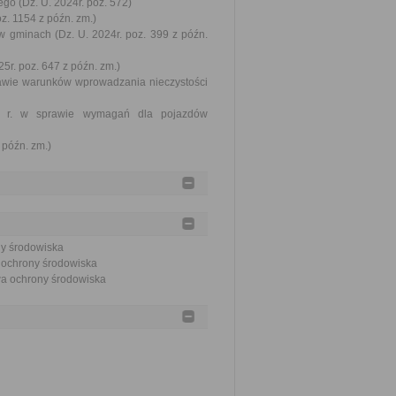
go (Dz. U. 2024r. poz. 572)
oz. 1154 z późn. zm.)
w gminach (Dz. U. 2024r. poz. 399 z późn.
5r. poz. 647 z późn. zm.)
prawie warunków wprowadzania nieczystości
002 r. w sprawie wymagań dla pojazdów
 późn. zm.)
ny środowiska
a ochrony środowiska
awa ochrony środowiska