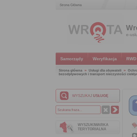
Strona Główna
Wr
e-usl
Samorządy
Weryfikacja
RWD
Strona główna
Usługi dla obywateli
Ochr
bezodpływowych i transport nieczystości ciekły
WYSZUKAJ
USŁUGĘ
WYSZUKIWARKA
TERYTORIALNA