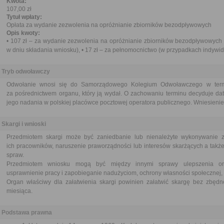
Kwota:
107,00 zł
Tytuł wpłaty:
Opłata za wydanie zezwolenia na opróżnianie zbiorników bezodpływowych
Opis kwoty:
• 107 zł – za wydanie zezwolenia na opróżnianie zbiorników bezodpływowych i 
w dniu składania wniosku), • 17 zł – za pełnomocnictwo (w przypadkach indywi
Tryb odwoławczy
Odwołanie wnosi się do Samorządowego Kolegium Odwoławczego w termi
za pośrednictwem organu, który ją wydał. O zachowaniu terminu decyduje dat
jego nadania w polskiej placówce pocztowej operatora publicznego. Wniesienie 
Skargi i wnioski
Przedmiotem skargi może być zaniedbanie lub nienależyte wykonywanie 
ich pracowników, naruszenie praworządności lub interesów skarżących a także
spraw.
Przedmiotem wniosku mogą być między innymi sprawy ulepszenia orga
usprawnienie pracy i zapobieganie nadużyciom, ochrony własności społecznej, 
Organ właściwy dla załatwienia skargi powinien załatwić skargę bez zbędne
miesiąca.
Podstawa prawna