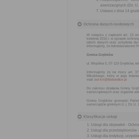
asenizacyjnych (Dz. U.
Ustawa z dnia 14 grudn
Ochrona danych osobowych
W związku z zapisami art. 13
kwietnia 2016 r. w sprawie ochro
takich danych oraz uchylenia dyr
informujemy, że Administratorem 
Gmina Grębków
ul. Wspólna 5, 07-110 Grębków, tel
Informujemy że na mocy art. 37
Mikulskiego, który w jego imie
mail:
iod-km@tbdsiedlce.pl
Do zakresu działania Gminy Grę
samorządowych oraz organów admin
Gmina Grębków gromadzi Państw
samorządzie gminnym (t. j. Dz.U. 
Klasyfikacje usługi
Usługi dla obywateli - Ochr
Usługi dla przedsiębiorców
Usługi dla instytucji, urzę