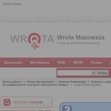
Strona Główna
Wrota Mazowsza
e-uslugi.wrotamazowsza.pl
Samorządy
Weryfikacja
RWD
WKSP
Pomoc
Strona główna
Usługi dla obywateli
Ochrona Środowiska
Zadania z zak
bezodpływowych i transport nieczystości ciekłych
Urząd Gminy Grębków
WYSZUKAJ
USŁUGĘ