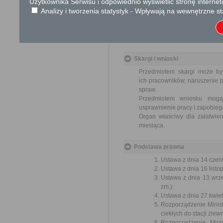
Użytkownika Serwisu i odpowiednio wyświetlić stronę interne
Tryb odwoławczy
Analizy i tworzenia statystyk - Wpływają na wewnętrzne st
Odwołanie wnosi się do Sa
za pośrednictwem organu, któ
jego nadania w polskiej placó
Skargi i wnioski
Przedmiotem skargi może by
ich pracowników, naruszenie p
spraw.
Przedmiotem wniosku mogą 
usprawnienie pracy i zapobieg
Organ właściwy dla załatwien
miesiąca.
Podstawa prawna
Ustawa z dnia 14 czer
Ustawa z dnia 16 listop
Ustawa z dnia 13 wrze
zm.)
Ustawa z dnia 27 kwiet
Rozporządzenie Minist
ciekłych do stacji zlew
Rozporządzenie Mini