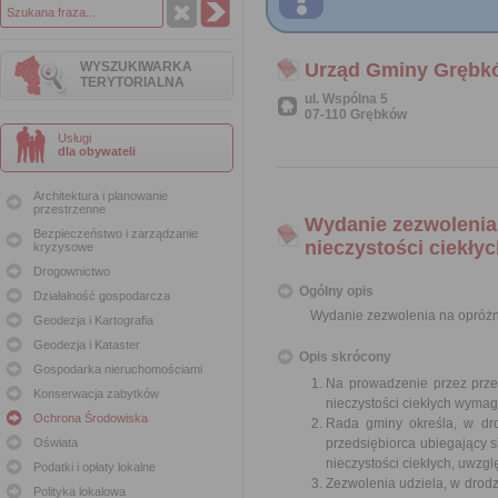
WYSZUKIWARKA
Urząd Gminy Grębk
TERYTORIALNA
ul. Wspólna 5
07-110 Grębków
Usługi
dla obywateli
Architektura i planowanie
przestrzenne
Wydanie zezwolenia
Bezpieczeństwo i zarządzanie
nieczystości ciekły
kryzysowe
Drogownictwo
Ogólny opis
Działalność gospodarcza
Wydanie zezwolenia na opróżni
Geodezja i Kartografia
Geodezja i Kataster
Opis skrócony
Gospodarka nieruchomościami
Na prowadzenie przez przed
Konserwacja zabytków
nieczystości ciekłych wymag
Ochrona Środowiska
Rada gminy określa, w dro
Oświata
przedsiębiorca ubiegający 
nieczystości ciekłych, uwzg
Podatki i opłaty lokalne
Zezwolenia udziela, w drodz
Polityka lokalowa