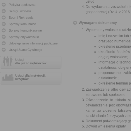
usług.
Polityka społeczna
Do wydawania zezwoleń nie s
Skargi i wnioski
gospodarczej (Dz.U. z 2016 r
Sport i Rekreacja
Wymagane dokumenty
Sprawy komunalne
Wypełniony wniosek o udziel
Sprawy komunikacyjne
imię i nazwisko lub
Sprawy obywatelskie
oraz jego numer iden
Udostępnianie informacji publicznej
określenie przedmiot
Urząd Stanu Cywilnego
określenie środków 
objętej wnioskiem;
Usługi
informacje o techno
dla przedsiębiorców
działalności objętej
proponowane zabie
Usługi
dla instytucji,
działalności;
urzędów
określenie terminu 
Zaświadczenie albo oświadc
zdrowotne lub społeczne.
Oświadczenie to składa si
oświadczenie jest obowiąza
karnej za złożenie fałszy
za składanie fałszywych zez
Dokument potwierdzający got
Dowód wniesienia opłaty.