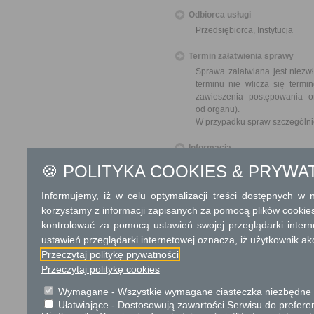
Odbiorca usługi
Przedsiębiorca, Instytucja
Termin załatwienia sprawy
Sprawa załatwiana jest niezw
terminu nie wlicza się term
zawieszenia postępowania 
od organu).
W przypadku spraw szczególni
Informacja
🍪 POLITYKA COOKIES & PRYWA
Dodatkowe informac
Informujemy, iż w celu optymalizacji treści dostępnych w
Opłata
korzystamy z informacji zapisanych za pomocą plików cookie
107 zł - opłata skarbowa z
kontrolować za pomocą ustawień swojej przeglądarki inter
ciekłych.
ustawień przeglądarki internetowej oznacza, iż użytkownik ak
53,50 zł - opłata skarbowa 
Przeczytaj politykę prywatności
objętej zezwoleniem lub term
10 zł - decyzja inna, do kt
Przeczytaj politykę cookies
17 zł - opłata skarbowa za 
Wymagane - Wszystkie wymagane ciasteczka niezbędne do
wypis lub kopia - od każdeg
Ułatwiające - Dostosowują zawartości Serwisu do preferen