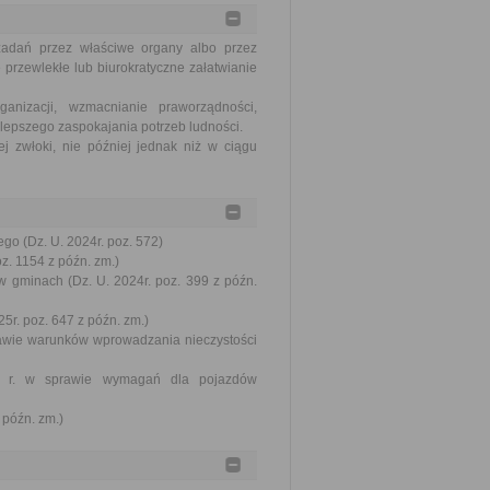
zadań przez właściwe organy albo przez
 przewlekłe lub biurokratyczne załatwianie
nizacji, wzmacnianie praworządności,
lepszego zaspokajania potrzeb ludności.
j zwłoki, nie później jednak niż w ciągu
go (Dz. U. 2024r. poz. 572)
oz. 1154 z późn. zm.)
w gminach (Dz. U. 2024r. poz. 399 z późn.
5r. poz. 647 z późn. zm.)
prawie warunków wprowadzania nieczystości
002 r. w sprawie wymagań dla pojazdów
 późn. zm.)