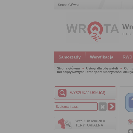
Strona Główna
Wr
e-usl
Samorządy
Weryfikacja
RWD
Strona główna
Usługi dla obywateli
Ochr
bezodpływowych i transport nieczystości ciekły
WYSZUKAJ
USŁUGĘ
WYSZUKIWARKA
TERYTORIALNA