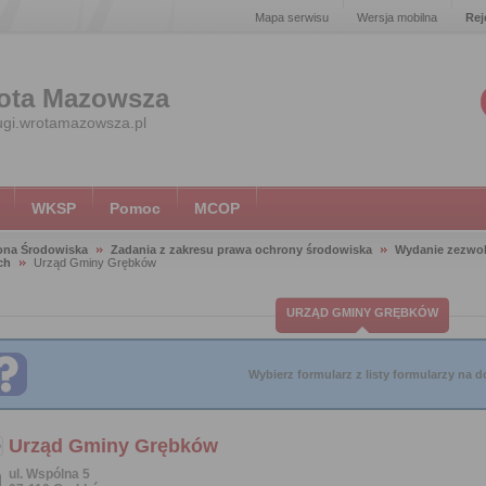
Mapa serwisu
Wersja mobilna
Rej
ota Mazowsza
ugi.wrotamazowsza.pl
WKSP
Pomoc
MCOP
ona Środowiska
Zadania z zakresu prawa ochrony środowiska
Wydanie zezwol
ch
Urząd Gminy Grębków
URZĄD GMINY GRĘBKÓW
Wybierz formularz z listy formularzy na do
Urząd Gminy Grębków
ul. Wspólna 5