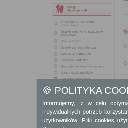
Usługi
dla obywateli
Architektura i planowanie
przestrzenne
Bezpieczeństwo i zarządzanie
kryzysowe
Drogownictwo
Działalność gospodarcza
Geodezja i Kartografia
Geodezja i Kataster
Gospodarka nieruchomościami
Konserwacja zabytków
Ochrona Środowiska
Oświata
🍪 POLITYKA CO
Podatki i opłaty lokalne
Polityka lokalowa
Informujemy, iż w celu optyma
Polityka społeczna
Skargi i wnioski
indywidualnych potrzeb korzyst
Sport i Rekreacja
użytkowników. Pliki cookies uż
Sprawy komunalne