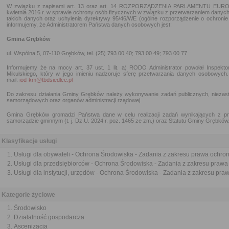
W związku z zapisami art. 13 oraz art. 14 ROZPORZĄDZENIA PARLAMENTU EURO
kwietnia 2016 r. w sprawie ochrony osób fizycznych w związku z przetwarzaniem dany
takich danych oraz uchylenia dyrektywy 95/46/WE (ogólne rozporządzenie o ochronie 
informujemy, że Administratorem Państwa danych osobowych jest:
Gmina Grębków
ul. Wspólna 5, 07-110 Grębków, tel. (25) 793 00 40; 793 00 49; 793 00 77
Informujemy że na mocy art. 37 ust. 1 lit. a) RODO Administrator powołał Inspek
Mikulskiego, który w jego imieniu nadzoruje sferę przetwarzania danych osobowy
mail:
iod-km@tbdsiedlce.pl
Do zakresu działania Gminy Grębków należy wykonywanie zadań publicznych, niezas
samorządowych oraz organów administracji rządowej.
Gmina Grębków gromadzi Państwa dane w celu realizacji zadań wynikających z p
samorządzie gminnym (t. j. Dz.U. 2024 r. poz. 1465 ze zm.) oraz Statutu Gminy Grębków
Klasyfikacje usługi
Usługi dla obywateli - Ochrona Środowiska - Zadania z zakresu prawa ochro
Usługi dla przedsiębiorców - Ochrona Środowiska - Zadania z zakresu praw
Usługi dla instytucji, urzędów - Ochrona Środowiska - Zadania z zakresu pr
Kategorie życiowe
Środowisko
Działalność gospodarcza
Ascenizacja