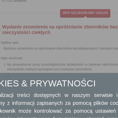
07-110 Grębków
OPIS SZCZEGÓŁOWY USŁUGI
Wydanie zezwolenia na opróżnianie zbiorników be
nieczystości ciekłych
Ogólny opis
Wydanie zezwolenia na opróżnianie zbiorników bezodpływowych i transport niec
Opis skrócony
Na prowadzenie przez przedsiębiorców działalności w zakresie opróżniani
nieczystości ciekłych wymagane jest uzyskanie zezwolenia.
Rada gminy określa, w drodze uchwały stanowiącej akt prawa miejscowe
przedsiębiorca ubiegający się o uzyskanie zezwolenia w zakresie opróżnian
OKIES & PRYWATNOŚCI
nieczystości ciekłych, uwzględniając opis wyposażenia technicznego niezbęd
Zezwolenia udziela, w drodze decyzji, wójt, burmistrz lub prezydent miasta 
usług.
lizacji treści dostępnych w naszym serwisie
Do wydawania zezwoleń nie stosuje się przepisu art. 11 ust. 9 ustawy z dni
amy z informacji zapisanych za pomocą plików co
gospodarczej (Dz.U. z 2016 r. poz. 1829, 1948, 1997 i 2255 oraz z 2017 r. poz.
ytkownik może kontrolować za pomocą ustawień sw
Wymagane dokumenty