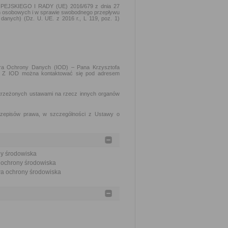
PEJSKIEGO I RADY (UE) 2016/679 z dnia 27
ch osobowych i w sprawie swobodnego przepływu
danych) (Dz. U. UE. z 2016 r., L 119, poz. 1)
tora Ochrony Danych (IOD) – Pana Krzysztofa
ch. Z IOD można kontaktować się pod adresem
trzeżonych ustawami na rzecz innych organów
rzepisów prawa, w szczególności z Ustawy o
.
ny środowiska
a ochrony środowiska
awa ochrony środowiska