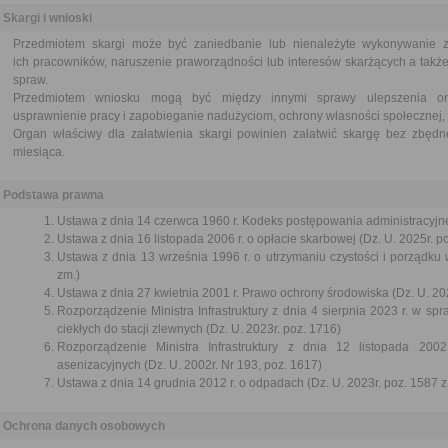
Skargi i wnioski
Przedmiotem skargi może być zaniedbanie lub nienależyte wykonywanie 
ich pracowników, naruszenie praworządności lub interesów skarżących a także
spraw.
Przedmiotem wniosku mogą być między innymi sprawy ulepszenia orga
usprawnienie pracy i zapobieganie nadużyciom, ochrony własności społecznej, 
Organ właściwy dla załatwienia skargi powinien załatwić skargę bez zbędne
miesiąca.
Podstawa prawna
Ustawa z dnia 14 czerwca 1960 r. Kodeks postępowania administracyjne
Ustawa z dnia 16 listopada 2006 r. o opłacie skarbowej (Dz. U. 2025r. p
Ustawa z dnia 13 września 1996 r. o utrzymaniu czystości i porządku 
zm.)
Ustawa z dnia 27 kwietnia 2001 r. Prawo ochrony środowiska (Dz. U. 202
Rozporządzenie Ministra Infrastruktury z dnia 4 sierpnia 2023 r. w s
ciekłych do stacji zlewnych (Dz. U. 2023r. poz. 1716)
Rozporządzenie Ministra Infrastruktury z dnia 12 listopada 2
asenizacyjnych (Dz. U. 2002r. Nr 193, poz. 1617)
Ustawa z dnia 14 grudnia 2012 r. o odpadach (Dz. U. 2023r. poz. 1587 z
Ochrona danych osobowych