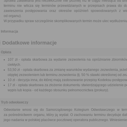
Sprawa załatwiana jest niezwłocznie nie później niż w ciągu miesiąca od dn
terminu nie wlicza się terminów przewidzianych w przepisach prawa do d
zawieszenia postępowania oraz okresów opóźnień spowodowanych z win
od organu).
W przypadku spraw szczególnie skomplikowanych termin może ulec wydłużeniu 
Informacja
Dodatkowe informacje
Opłata
107 zł - opłata skarbowa za wydanie zezwolenia na opróżnianie zbiornikó
ciekłych.
53,50 zł - opłata skarbowa za zmianę warunków wydanego zezwolenia, jeżeli
objętej zezwoleniem lub terminu zezwolenia (tj. 50 % stawki określonej od ze
10 zł - decyzja inna, do której mają zastosowanie przepisy Kodeksu postępo
17 zł - opłata skarbowa za złożenie dokumentu stwierdzającego udzielenie p
wypis lub kopia - od każdego stosunku pełnomocnictwa (prokury).
Tryb odwoławczy
Odwołanie wnosi się do Samorządowego Kolegium Odwoławczego w termi
za pośrednictwem organu, który ją wydał. O zachowaniu terminu decyduje dat
jego nadania w polskiej placówce pocztowej operatora publicznego. Wniesienie 