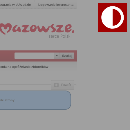
estracja w eUrzędzie
Logowanie interesanta
enia na opróżnianie zbiorników
Powrót
le strony.