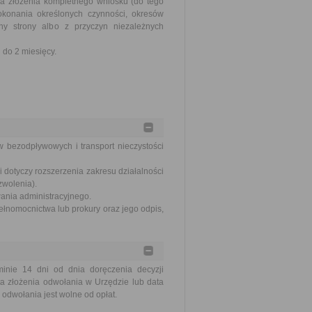
ia złożenia kompletnego wniosku (do tego
okonania określonych czynności, okresów
y strony albo z przyczyn niezależnych
do 2 miesięcy.
w bezodpływowych i transport nieczystości
 dotyczy rozszerzenia zakresu działalności
zwolenia).
wania administracyjnego.
ełnomocnictwa lub prokury oraz jego odpis,
nie 14 dni od dnia doręczenia decyzji
a złożenia odwołania w Urzędzie lub data
odwołania jest wolne od opłat.