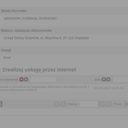
Słowa kluczowe
zgłoszenie, instalacja, środowisko
Miejsce składania dokumentów
Urząd Gminy Grębków, ul. Wspólna 5, 07-110 Grębków
Uwagi
brak
Zrealizuj usługę przez Internet
zwa dokumentu
Data
iosek o zezwolenie na opróżnianie zbiorników bezodpływowych i
09-10-2018 14:35:16
ansport nieczystości ciekłych
Pokaż 
Strona 