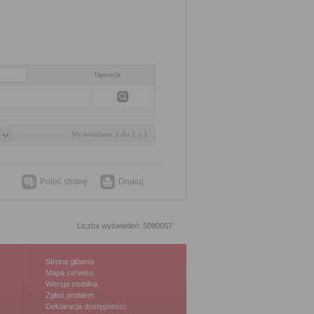
Operacja
Wyświetlono 1 do 1 z 1
Poleć stronę
Drukuj
Liczba wyświetleń: 5090057
Strona główna
Mapa serwisu
Wersja mobilna
Zgłoś problem
Deklaracja dostępności