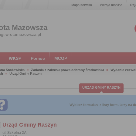
Mapa serwisu
Wersja mobilna
Rej
ota Mazowsza
ugi.wrotamazowsza.pl
WKSP
Pomoc
MCOP
ona Środowiska
Zadania z zakresu prawa ochrony środowiska
Wydanie zezwol
ch
Urząd Gminy Raszyn
URZĄD GMINY RASZYN
Wybierz formularz z listy formularzy na do
Urząd Gminy Raszyn
ul. Szkolna 2A