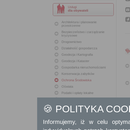
Usługi
dla obywateli
Architektura i planowanie
przestrzenne
Bezpieczeństwo i zarządzanie
kryzysowe
Drogownictwo
Działalność gospodarcza
Geodezja i Kartografia
Geodezja i Kataster
Gospodarka nieruchomościami
Konserwacja zabytków
Ochrona Środowiska
Oświata
Podatki i opłaty lokalne
Polityka lokalowa
🍪 POLITYKA CO
Polityka społeczna
Skargi i wnioski
Sport i Rekreacja
Informujemy, iż w celu optyma
Sprawy komunalne