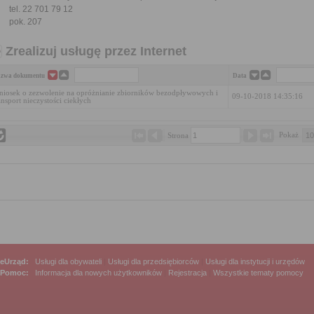
tel. 22 701 79 12
pok. 207
Zrealizuj usługę przez Internet
zwa dokumentu
Data
iosek o zezwolenie na opróżnianie zbiorników bezodpływowych i
09-10-2018 14:35:16
ansport nieczystości ciekłych
Pokaż 
Strona 
eUrząd:
Usługi dla obywateli
|
Usługi dla przedsiębiorców
|
Usługi dla instytucji i urzędów
Pomoc:
Informacja dla nowych użytkowników
|
Rejestracja
|
Wszystkie tematy pomocy