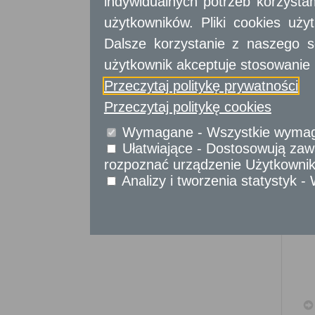
indywidualnych potrzeb korzyst
Sprawy komunikacyjne
Sprawy obywatelskie
użytkowników. Pliki cookies uż
Udostępnianie informacji publicznej
Dalsze korzystanie z naszego s
Urząd Stanu Cywilnego
użytkownik akceptuje stosowanie 
Usługi
dla przedsiębiorców
Przeczytaj politykę prywatności
Przeczytaj politykę cookies
Usługi
dla instytucji,
urzędów
Wymagane - Wszystkie wymagan
Ułatwiające - Dostosowują zawa
rozpoznać urządzenie Użytkownika
Analizy i tworzenia statystyk 