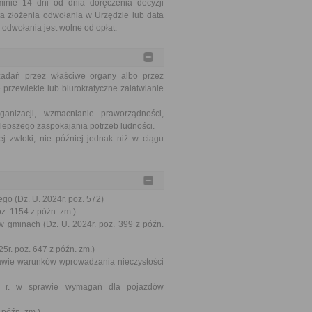
nie 14 dni od dnia doręczenia decyzji
a złożenia odwołania w Urzędzie lub data
odwołania jest wolne od opłat.
zadań przez właściwe organy albo przez
 przewlekłe lub biurokratyczne załatwianie
nizacji, wzmacnianie praworządności,
lepszego zaspokajania potrzeb ludności.
j zwłoki, nie później jednak niż w ciągu
go (Dz. U. 2024r. poz. 572)
oz. 1154 z późn. zm.)
w gminach (Dz. U. 2024r. poz. 399 z późn.
5r. poz. 647 z późn. zm.)
prawie warunków wprowadzania nieczystości
002 r. w sprawie wymagań dla pojazdów