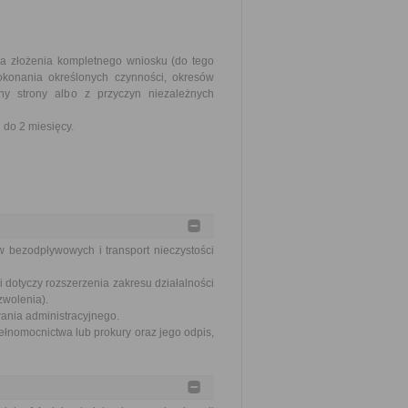
ia złożenia kompletnego wniosku (do tego
okonania określonych czynności, okresów
y strony albo z przyczyn niezależnych
do 2 miesięcy.
w bezodpływowych i transport nieczystości
 dotyczy rozszerzenia zakresu działalności
zwolenia).
wania administracyjnego.
ełnomocnictwa lub prokury oraz jego odpis,