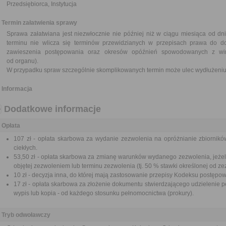
Przedsiębiorca, Instytucja
Termin załatwienia sprawy
Sprawa załatwiana jest niezwłocznie nie później niż w ciągu miesiąca od dn
terminu nie wlicza się terminów przewidzianych w przepisach prawa do d
zawieszenia postępowania oraz okresów opóźnień spowodowanych z win
od organu).
W przypadku spraw szczególnie skomplikowanych termin może ulec wydłużeniu 
Informacja
Dodatkowe informacje
Opłata
107 zł - opłata skarbowa za wydanie zezwolenia na opróżnianie zbiornikó
ciekłych.
53,50 zł - opłata skarbowa za zmianę warunków wydanego zezwolenia, jeżeli
objętej zezwoleniem lub terminu zezwolenia (tj. 50 % stawki określonej od ze
10 zł - decyzja inna, do której mają zastosowanie przepisy Kodeksu postępo
17 zł - opłata skarbowa za złożenie dokumentu stwierdzającego udzielenie p
wypis lub kopia - od każdego stosunku pełnomocnictwa (prokury).
Tryb odwoławczy