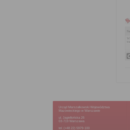
Na
Wn
tr
Urząd Marszałkowski Województwa
Mazowieckiego w Warszawie
ul. Jagiellońska 26
03-719 Warszawa
tel. (+48 22) 5979-100