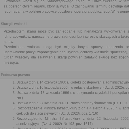
Odwołanie wnosi się do Samorządowego Kolegium Odwoławczego w termi
za pośrednictwem organu, który ją wydał. O zachowaniu terminu decyduje dat
jego nadania w polskiej placówce pocztowej operatora publicznego. Wniesienie 
Skargi i wnioski
Przedmiotem skargi może być zaniedbanie lub nienależyte wykonywanie 
ich pracowników, naruszenie praworządności lub interesów skarżących a także
spraw.
Przedmiotem wniosku mogą być między innymi sprawy ulepszenia orga
usprawnienie pracy i zapobieganie nadużyciom, ochrony własności społecznej, 
Organ właściwy dla załatwienia skargi powinien załatwić skargę bez zbędne
miesiąca.
Podstawa prawna
Ustawa z dnia 14 czerwca 1960 r. Kodeks postępowania administracyjne
Ustawa z dnia 16 listopada 2006 r. o opłacie skarbowej (Dz. U. 2025r. p
Ustawa z dnia 13 września 1996 r. o utrzymaniu czystości i porządku 
zm.)
Ustawa z dnia 27 kwietnia 2001 r. Prawo ochrony środowiska (Dz. U. 202
Rozporządzenie Ministra Infrastruktury z dnia 4 sierpnia 2023 r. w s
ciekłych do stacji zlewnych (Dz. U. 2023r. poz. 1716)
Rozporządzenie Ministra Infrastruktury z dnia 12 listopada 2
asenizacyjnych (Dz. U. 2002r. Nr 193, poz. 1617)