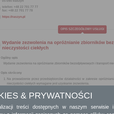
05-090 Raszyn
telefon: +48 22 701 77 77
fax: +48 22 701 77 78
https://raszyn.pl
OPIS SZCZEGÓŁOWY USŁUGI
Wydanie zezwolenia na opróżnianie zbiorników be
nieczystości ciekłych
Ogólny opis
Wydanie zezwolenia na opróżnianie zbiorników bezodpływowych i transport niec
Opis skrócony
Na prowadzenie przez przedsiębiorców działalności w zakresie opróżniani
nieczystości ciekłych wymagane jest uzyskanie zezwolenia.
Rada gminy określa, w drodze uchwały stanowiącej akt prawa miejscowe
OKIES & PRYWATNOŚCI
przedsiębiorca ubiegający się o uzyskanie zezwolenia w zakresie opróżnian
nieczystości ciekłych, uwzględniając opis wyposażenia technicznego niezbęd
Zezwolenia udziela, w drodze decyzji, wójt, burmistrz lub prezydent miasta 
lizacji treści dostępnych w naszym serwisie
usług.
Do wydawania zezwoleń nie stosuje się przepisu art. 11 ust. 9 ustawy z dni