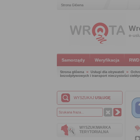
Strona Główna
Wr
e-usl
Samorządy
Weryfikacja
RWD
Strona główna
Usługi dla obywateli
Ochr
bezodpływowych i transport nieczystości ciekły
WYSZUKAJ
USŁUGĘ
WYSZUKIWARKA
TERYTORIALNA