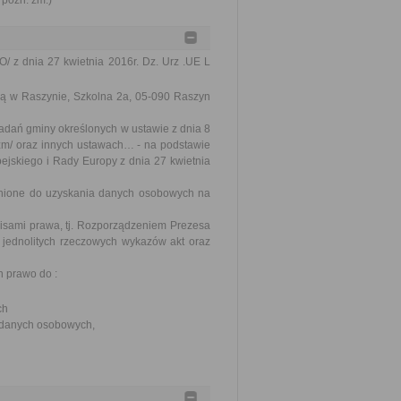
 późn. zm.)
 z dnia 27 kwietnia 2016r. Dz. Urz .UE L
bą w Raszynie, Szkolna 2a, 05-090 Raszyn
adań gminy określonych w ustawie z dnia 8
.zm/ oraz innych ustawach… - na podstawie
uropejskiego i Rady Europy z dnia 27 kwietnia
nione do uzyskania danych osobowych na
sami prawa, tj. Rozporządzeniem Prezesa
, jednolitych rzeczowych wykazów akt oraz
 prawo do :
ch
a danych osobowych,