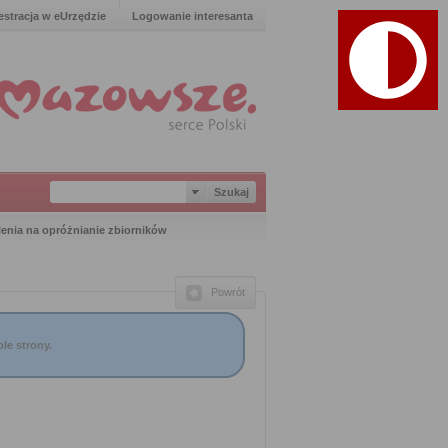
estracja w eUrzędzie
Logowanie interesanta
enia na opróżnianie zbiorników
Powrót
le strony.