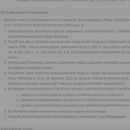
Ustawa z dnia 14 grudnia 2012 r. o odpadach (Dz. U. 2023r. poz. 1587 z
Ochrona danych osobowych
Zgodnie z art.13 Rozporządzenia Parlamentu Europejskiego i Rady (UE)/RODO/
119 z 04.05.2016/ Wójt Gminy Raszyn informuje, iż:
Administratorem Pani/Pana danych osobowych jest Gmina Raszyn z siedzi
reprezentowana przez Wójta Raszyna.
Pani/Pana dane osobowe przetwarzane będą w celu realizacji ustawowych z
marca 1990 roku o samorządzie gminnym/t.j.Dz.U z 2017r., poz.1875 z póź
Art. 6 ust. 1 lit. c i e, oraz Art.9 ust. 1 lit. g Rozporządzenia Parlamentu E
2016 r.
Odbiorcami Pani/Pana danych osobowych będą wyłącznie podmioty upraw
podstawie przepisów prawa.
Pani/Pana dane osobowe przechowywane będą w czasie określonym przepi
Rady Ministrów z dnia 18 stycznia 2011 w sprawie instrukcji kancelaryjnej
instrukcji w sprawie organizacji i zakresu działania archiwów zakładowych….
W związku z przetwarzaniem Pani/Pana danych osobowych posiada Pani/Pan
żądania od Administratora dostępu Pani/Pana danych osobowych
żądania od Administratora sprostowania Pani/Pana danych osobowy
żądania od Administratora usunięcia lub ograniczenia przetwarzani
Ma Pani/Pan prawo wniesienia skargi go organu nadzorczego
Podanie danych osobowych jest wymogiem ustawowym i jest obligatoryjne.
Klasyfikacje usługi