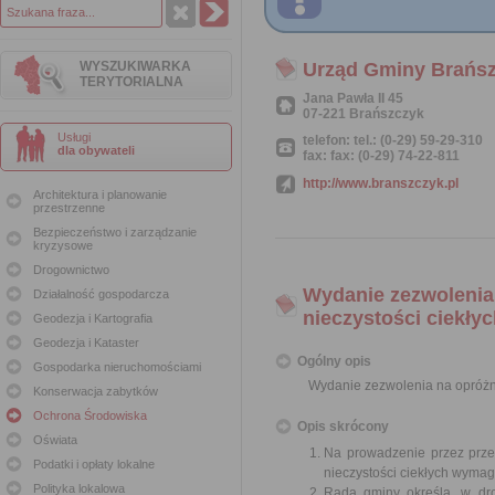
WYSZUKIWARKA
Urząd Gminy Brańs
TERYTORIALNA
Jana Pawła II 45
07-221 Brańszczyk
Usługi
telefon: tel.: (0-29) 59-29-310
dla obywateli
fax: fax: (0-29) 74-22-811
http://www.branszczyk.pl
Architektura i planowanie
przestrzenne
Bezpieczeństwo i zarządzanie
kryzysowe
Drogownictwo
Wydanie zezwolenia
Działalność gospodarcza
nieczystości ciekły
Geodezja i Kartografia
Geodezja i Kataster
Ogólny opis
Gospodarka nieruchomościami
Wydanie zezwolenia na opróżni
Konserwacja zabytków
Ochrona Środowiska
Opis skrócony
Oświata
Na prowadzenie przez przed
Podatki i opłaty lokalne
nieczystości ciekłych wymag
Polityka lokalowa
Rada gminy określa, w dro