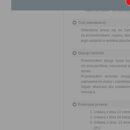
17 zł - opłata skarbowa za 
wypis lub kopia - od każdeg
Tryb odwoławczy
Odwołanie wnosi się do Sa
za pośrednictwem organu, któ
jego nadania w polskiej placó
Skargi i wnioski
Przedmiotem skargi może by
ich pracowników, naruszenie p
spraw.
Przedmiotem wniosku mogą 
usprawnienie pracy i zapobieg
Organ właściwy dla załatwien
miesiąca.
Podstawa prawna
Ustawa z dnia 14 czer
Ustawa z dnia 16 listop
Ustawa z dnia 13 wrze
zm.)