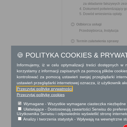
za składanie fałszywych zez
Dokument potwierdzający got
Dowód wniesienia opłaty.
Odbiorca usługi
Przedsiębiorca, Instytucja
Termin załatwienia sprawy
Sprawa załatwiana jest niezw
terminu nie wlicza się term
🍪 POLITYKA COOKIES & PRYWA
zawieszenia postępowania 
od organu).
Informujemy, iż w celu optymalizacji treści dostępnych w
W przypadku spraw szczególni
korzystamy z informacji zapisanych za pomocą plików cookie
kontrolować za pomocą ustawień swojej przeglądarki inter
Informacja
ustawień przeglądarki internetowej oznacza, iż użytkownik ak
Przeczytaj politykę prywatności
Dodatkowe informac
Przeczytaj politykę cookies
Opłata
Wymagane - Wszystkie wymagane ciasteczka niezbędne do
107 zł - opłata skarbowa z
Ułatwiające - Dostosowują zawartości Serwisu do preferen
ciekłych.
Użytkownika Serwisu i odpowiednio wyświetlić stronę interne
53,50 zł - opłata skarbowa 
Analizy i tworzenia statystyk - Wpływają na wewnętrzne st
objętej zezwoleniem lub term
10 zł - decyzja inna, do kt