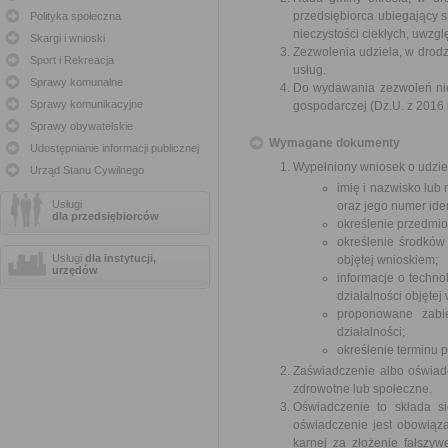
przedsiębiorca ubiegający 
Polityka społeczna
nieczystości ciekłych, uwzg
Skargi i wnioski
Zezwolenia udziela, w drodz
Sport i Rekreacja
usług.
Sprawy komunalne
Do wydawania zezwoleń nie s
Sprawy komunikacyjne
gospodarczej (Dz.U. z 2016 r
Sprawy obywatelskie
Wymagane dokumenty
Udostępnianie informacji publicznej
Wypełniony wniosek o udziel
Urząd Stanu Cywilnego
imię i nazwisko lub
Usługi
oraz jego numer iden
dla przedsiębiorców
określenie przedmiot
określenie środków 
Usługi
dla instytucji,
objętej wnioskiem;
urzędów
informacje o techno
działalności objętej
proponowane zabie
działalności;
określenie terminu 
Zaświadczenie albo oświadc
zdrowotne lub społeczne.
Oświadczenie to składa si
oświadczenie jest obowiąza
karnej za złożenie fałszy