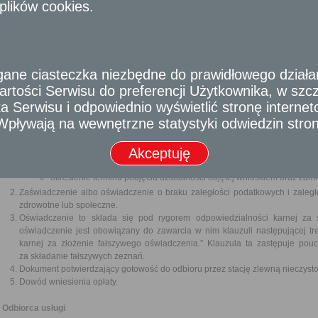
plików cookies.
gospodarczej (Dz.U. z 2016 r. poz. 1829, 1948, 1997 i 2255 oraz z 2017 r. poz.
Wymagane dokumenty
Wypełniony wniosek o udzielenie zezwolenia, który powinien zawierać:
imię i nazwisko lub nazwę oraz adres zamieszkania lub siedziby prz
e ciasteczka niezbędne do prawidłowego działania
oraz jego numer identyfikacji podatkowej (NIP);
określenie przedmiotu i obszaru działalności;
rtości Serwisu do preferencji Użytkownika, w szcze
określenie środków technicznych, jakimi dysponuje ubiegający się
 Serwisu i odpowiednio wyświetlić stronę interne
objętej wnioskiem;
- Wpływają na wewnętrzne statystyki odwiedzin stro
informacje o technologiach stosowanych lub przewidzianych do sto
działalności objętej wnioskiem;
Akceptuję
proponowane zabiegi z zakresu ochrony środowiska i ochron
działalności;
określenie terminu podjęcia działalności objętej wnioskiem oraz zam
Zaświadczenie albo oświadczenie o braku zaległości podatkowych i zaległ
zdrowotne lub społeczne.
Oświadczenie to składa się pod rygorem odpowiedzialności karnej za s
oświadczenie jest obowiązany do zawarcia w nim klauzuli następującej tr
karnej za złożenie fałszywego oświadczenia.” Klauzula ta zastępuje pou
za składanie fałszywych zeznań.
Dokument potwierdzający gotowość do odbioru przez stację zlewną nieczystoś
Dowód wniesienia opłaty.
Odbiorca usługi