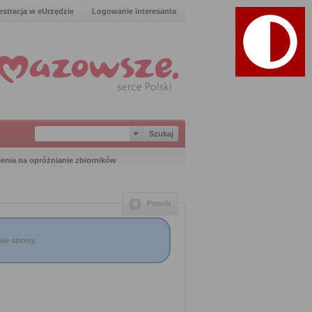
estracja w eUrzędzie
Logowanie interesanta
enia na opróżnianie zbiorników
Powrót
le strony.