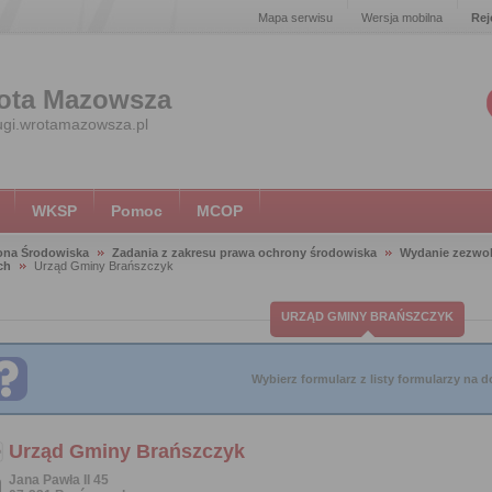
Mapa serwisu
Wersja mobilna
Rej
ota Mazowsza
ugi.wrotamazowsza.pl
WKSP
Pomoc
MCOP
ona Środowiska
Zadania z zakresu prawa ochrony środowiska
Wydanie zezwol
ch
Urząd Gminy Brańszczyk
URZĄD GMINY BRAŃSZCZYK
Wybierz formularz z listy formularzy na do
Urząd Gminy Brańszczyk
Jana Pawła II 45