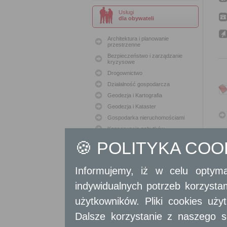
Usługi
dla obywateli
Architektura i planowanie
przestrzenne
Bezpieczeństwo i zarządzanie
kryzysowe
Drogownictwo
Działalność gospodarcza
Geodezja i Kartografia
Geodezja i Kataster
Gospodarka nieruchomościami
Konserwacja zabytków
Ochrona Środowiska
🍪 POLITYKA CO
Oświata
Podatki i opłaty lokalne
Informujemy, iż w celu optyma
Polityka lokalowa
indywidualnych potrzeb korzyst
Polityka społeczna
Skargi i wnioski
użytkowników. Pliki cookies uż
Sport i Rekreacja
Dalsze korzystanie z naszego s
Sprawy komunalne