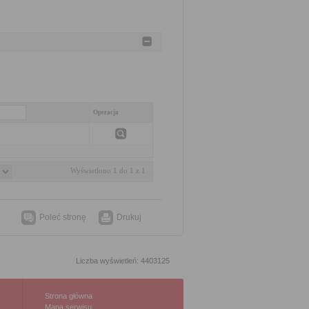
Operacja
Wyświetlono 1 do 1 z 1
Poleć stronę
Drukuj
Liczba wyświetleń: 4403125
Strona główna
Mapa serwisu