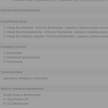
Ustawa z dnia 14 grudnia 2012 r. o odpadach (Dz. U. 2023r. poz. 1587 z
Ochrona danych osobowych
Klasyfikacje usługi
Usługi dla obywateli - Ochrona Środowiska - Zadania z zakresu prawa ochro
Usługi dla przedsiębiorców - Ochrona Środowiska - Zadania z zakresu praw
Usługi dla instytucji, urzędów - Ochrona Środowiska - Zadania z zakresu pr
Kategorie życiowe
Środowisko
Działalność gospodarcza
Ascenizacja
Słowa kluczowe
zgłoszenie, instalacja, środowisko
Miejsce składania dokumentów
Urząd Gminy w Brańszczyku
ul. Jana Pawła II 45
07-221 Brańszczyk