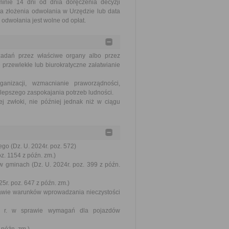
nie 14 dni od dnia doręczenia decyzji
a złożenia odwołania w Urzędzie lub data
odwołania jest wolne od opłat.
zadań przez właściwe organy albo przez
 przewlekłe lub biurokratyczne załatwianie
nizacji, wzmacnianie praworządności,
lepszego zaspokajania potrzeb ludności.
j zwłoki, nie później jednak niż w ciągu
go (Dz. U. 2024r. poz. 572)
oz. 1154 z późn. zm.)
w gminach (Dz. U. 2024r. poz. 399 z późn.
5r. poz. 647 z późn. zm.)
prawie warunków wprowadzania nieczystości
002 r. w sprawie wymagań dla pojazdów