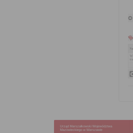
Na
Wn
tr
Urząd Marszałkowski Województwa
Mazowieckiego w Warszawie