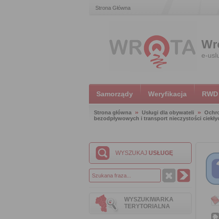
Strona Główna
Wr
e-usl
Samorządy
Weryfikacja
RWD
Strona główna
Usługi dla obywateli
Ochr
bezodpływowych i transport nieczystości ciekły
WYSZUKAJ
USŁUGĘ
WYSZUKIWARKA
TERYTORIALNA