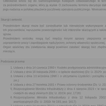
Odwołanie wnosi się do Samorządowego Kolegium Odwoławczego w termi
za pośrednictwem organu, który ją wydał. O zachowaniu terminu decyduje dat
jego nadania w polskiej placówce pocztowej operatora publicznego. Wniesienie 
Skargi i wnioski
Przedmiotem skargi może być zaniedbanie lub nienależyte wykonywanie 
ich pracowników, naruszenie praworządności lub interesów skarżących a także
spraw.
Przedmiotem wniosku mogą być między innymi sprawy ulepszenia orga
usprawnienie pracy i zapobieganie nadużyciom, ochrony własności społecznej, 
Organ właściwy dla załatwienia skargi powinien załatwić skargę bez zbędne
miesiąca.
Podstawa prawna
Ustawa z dnia 14 czerwca 1960 r. Kodeks postępowania administracyjne
Ustawa z dnia 16 listopada 2006 r. o opłacie skarbowej (Dz. U. 2025r. p
Ustawa z dnia 13 września 1996 r. o utrzymaniu czystości i porządku 
zm.)
Ustawa z dnia 27 kwietnia 2001 r. Prawo ochrony środowiska (Dz. U. 202
Rozporządzenie Ministra Infrastruktury z dnia 4 sierpnia 2023 r. w s
ciekłych do stacji zlewnych (Dz. U. 2023r. poz. 1716)
Rozporządzenie Ministra Infrastruktury z dnia 12 listopada 2
asenizacyjnych (Dz. U. 2002r. Nr 193, poz. 1617)