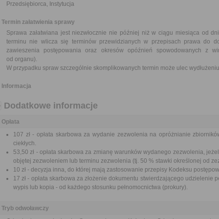
Przedsiębiorca, Instytucja
Termin załatwienia sprawy
Sprawa załatwiana jest niezwłocznie nie później niż w ciągu miesiąca od dn
terminu nie wlicza się terminów przewidzianych w przepisach prawa do d
zawieszenia postępowania oraz okresów opóźnień spowodowanych z win
od organu).
W przypadku spraw szczególnie skomplikowanych termin może ulec wydłużeniu 
Informacja
Dodatkowe informacje
Opłata
107 zł - opłata skarbowa za wydanie zezwolenia na opróżnianie zbiornikó
ciekłych.
53,50 zł - opłata skarbowa za zmianę warunków wydanego zezwolenia, jeżeli
objętej zezwoleniem lub terminu zezwolenia (tj. 50 % stawki określonej od ze
10 zł - decyzja inna, do której mają zastosowanie przepisy Kodeksu postępo
17 zł - opłata skarbowa za złożenie dokumentu stwierdzającego udzielenie p
wypis lub kopia - od każdego stosunku pełnomocnictwa (prokury).
Tryb odwoławczy