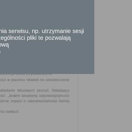
 460 i 819).
edsiębiorcy ubiegającego się o zezwolenie,
 serwisu, np. utrzymanie sesji
gólności pliki te pozwalają
 o zezwolenie na prowadzenie działalności
tową
n
sowania przy świadczeniu usług w zakresie
y sanitarnej planowane po zakończeniu
ierzonego czasu jej prowadzenia.
ości w płaceniu składek na ubezpieczenie
kładanie fałszywych zeznań. Składający
eści: „Jestem świadomy odpowiedzialności
czenie organu o odpowiedzialności karnej
ci ciekłych.