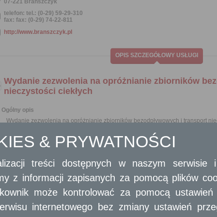
07-221 Brańszczyk
telefon: tel.: (0-29) 59-29-310
fax: fax: (0-29) 74-22-811
http://www.branszczyk.pl
OPIS SZCZEGÓŁOWY USŁUGI
Wydanie zezwolenia na opróżnianie zbiorników be
nieczystości ciekłych
Ogólny opis
Wydanie zezwolenia na opróżnianie zbiorników bezodpływowych i transport niec
OKIES & PRYWATNOŚCI
Opis skrócony
Na prowadzenie przez przedsiębiorców działalności w zakresie opróżniani
nieczystości ciekłych wymagane jest uzyskanie zezwolenia.
lizacji treści dostępnych w naszym serwisie
Rada gminy określa, w drodze uchwały stanowiącej akt prawa miejscowe
amy z informacji zapisanych za pomocą plików co
przedsiębiorca ubiegający się o uzyskanie zezwolenia w zakresie opróżnian
nieczystości ciekłych, uwzględniając opis wyposażenia technicznego niezbęd
ytkownik może kontrolować za pomocą ustawień sw
Zezwolenia udziela, w drodze decyzji, wójt, burmistrz lub prezydent miasta 
usług.
erwisu internetowego bez zmiany ustawień przegl
Do wydawania zezwoleń nie stosuje się przepisu art. 11 ust. 9 ustawy z dni