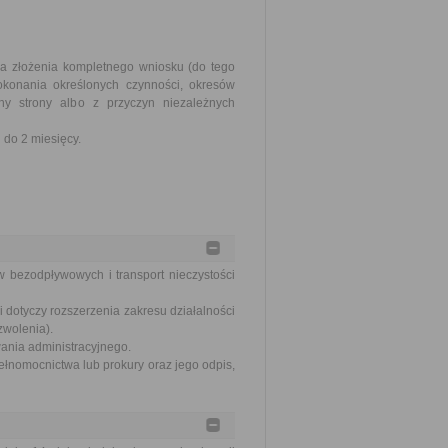
ia złożenia kompletnego wniosku (do tego
okonania określonych czynności, okresów
y strony albo z przyczyn niezależnych
do 2 miesięcy.
w bezodpływowych i transport nieczystości
 dotyczy rozszerzenia zakresu działalności
zwolenia).
wania administracyjnego.
ełnomocnictwa lub prokury oraz jego odpis,