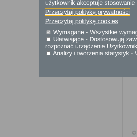
Sprawy komunikacyjne
użytkownik akceptuje stosowanie 
Sprawy obywatelskie
Przeczytaj politykę prywatności
Udostępnianie informacji publicznej
Przeczytaj politykę cookies
Urząd Stanu Cywilnego
Wymagane - Wszystkie wymagan
Usługi
dla przedsiębiorców
Ułatwiające - Dostosowują zawa
rozpoznać urządzenie Użytkownika
Usługi
dla instytucji,
Analizy i tworzenia statystyk 
urzędów