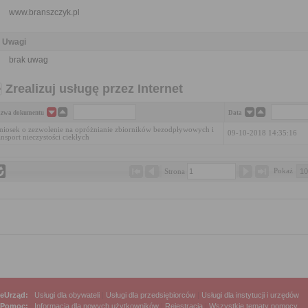
www.branszczyk.pl
Uwagi
brak uwag
Zrealizuj usługę przez Internet
zwa dokumentu
Data
iosek o zezwolenie na opróżnianie zbiorników bezodpływowych i
09-10-2018 14:35:16
ansport nieczystości ciekłych
Pokaż 
Strona 
eUrząd:
Usługi dla obywateli
|
Usługi dla przedsiębiorców
|
Usługi dla instytucji i urzędów
Pomoc:
Informacja dla nowych użytkowników
|
Rejestracja
|
Wszystkie tematy pomocy