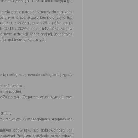
informatycznego i telekomunikacyjnego,
dą przez okres niezbędny do realizacji
kreślonymi przez ustawy kompetencyjne lub
(Dz.U. z 2023 r., poz. 775 z późn. zm.) i
(Dz.U. z 2020 r., poz. 164 z późn. zm.), w
awie instrukcji kancelaryjnej, jednolitych
ałania archiwów zakładowych
 tę osobę ma prawo do cofnięcia tej zgody
j cofnięciem.
na niezgodne
 Zakrzewie. Organem właściwym dla ww.
d Gminy
ub umownym. W szczególnych przypadkach
alnym obowiązku lub dobrowolności ich
ormowani Państwo będziecie przez referat