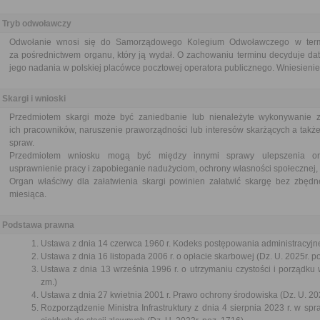
Tryb odwoławczy
Odwołanie wnosi się do Samorządowego Kolegium Odwoławczego w termi
za pośrednictwem organu, który ją wydał. O zachowaniu terminu decyduje dat
jego nadania w polskiej placówce pocztowej operatora publicznego. Wniesienie 
Skargi i wnioski
Przedmiotem skargi może być zaniedbanie lub nienależyte wykonywanie 
ich pracowników, naruszenie praworządności lub interesów skarżących a także
spraw.
Przedmiotem wniosku mogą być między innymi sprawy ulepszenia orga
usprawnienie pracy i zapobieganie nadużyciom, ochrony własności społecznej, 
Organ właściwy dla załatwienia skargi powinien załatwić skargę bez zbędne
miesiąca.
Podstawa prawna
Ustawa z dnia 14 czerwca 1960 r. Kodeks postępowania administracyjne
Ustawa z dnia 16 listopada 2006 r. o opłacie skarbowej (Dz. U. 2025r. p
Ustawa z dnia 13 września 1996 r. o utrzymaniu czystości i porządku 
zm.)
Ustawa z dnia 27 kwietnia 2001 r. Prawo ochrony środowiska (Dz. U. 202
Rozporządzenie Ministra Infrastruktury z dnia 4 sierpnia 2023 r. w s