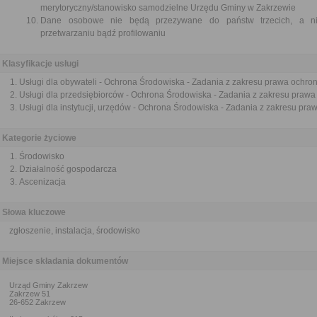
merytoryczny/stanowisko samodzielne Urzędu Gminy w Zakrzewie
Dane osobowe nie będą przezywane do państw trzecich, a n
przetwarzaniu bądź profilowaniu
Klasyfikacje usługi
Usługi dla obywateli - Ochrona Środowiska - Zadania z zakresu prawa ochro
Usługi dla przedsiębiorców - Ochrona Środowiska - Zadania z zakresu praw
Usługi dla instytucji, urzędów - Ochrona Środowiska - Zadania z zakresu pr
Kategorie życiowe
Środowisko
Działalność gospodarcza
Ascenizacja
Słowa kluczowe
zgłoszenie, instalacja, środowisko
Miejsce składania dokumentów
Urząd Gminy Zakrzew
Zakrzew 51
26-652 Zakrzew