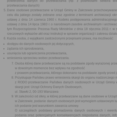
powierzenia danych do przetwarzania (np. z podmiotami sektora tele
przetwarzania danych)
Dane osobowe przetwarzane w Urząd Gminy w Zakrzewie przechowywane bę
celu dla jakiego zostały zebrane oraz zgodnie z terminami archiwizacji o
ustawę z dnia 14 czerwca 1960 r. Kodeks postępowania administracyjnego 
ustawę z dnia 14 lipca 1983 r. o narodowym zasobie archiwalnym i archiwach 
tym Rozporządzenie Prezesa Rady Ministrów z dnia 18 stycznia 2011 r. w spr
rzeczowych wykazów akt oraz instrukcji w sprawie organizacji i zakresu dzi
Każda osoba, z wyjątkami zastrzeżonymi przepisami prawa, ma możliwość:
dostępu do danych osobowych jej dotyczących,
żądania ich sprostowania,
usunięcia lub ograniczenia przetwarzania,
wniesienia sprzeciwu wobec przetwarzania.
Osoba której dane przetwarzane są na podstawie zgody wyrażonej przez
w dowolnym momencie bez wpływu na zgodność
z prawem przetwarzania, którego dokonano na podstawie zgody przed je
Przysługuje Państwu prawo wniesienia skargi do organu nadzorczego 
z RODO przetwarzanie Państwa danych osobowych w Urząd Gminy w
skargi jest: Urząd Ochrony Danych Osobowych,
ul. Stawki 2, 00-193 Warszawa
W zależności od sfery, w której przetwarzane są dane osobowe w Urzą
w Zakrzewie, podanie danych osobowych jest wymogiem ustawowym l
ich podanie jest warunkiem zawarcia umowy.
O szczegółach podstawy gromadzenia danych osobowych i ewentu
podania oraz potencjalnych konsekwencjach niepodania danych, inf