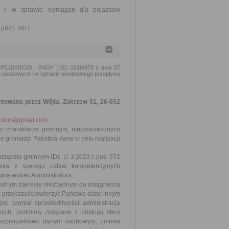
002 r. w sprawie wymagań dla pojazdów
 późn. zm.)
PEJSKIEGO I RADY (UE) 2016/679 z dnia 27
ch osobowych i w sprawie swobodnego przepływu
towana przez Wójta, Zakrzew 51, 26-652
adom@gmail.com
o charakterze gminnym, niezastrzeżonych
e gromadzi Państwa dane w celu realizacji
rządzie gminnym (Dz. U. z 2023 r. poz. 572
ika z szeregu ustaw kompetencyjnych
ędne wobec Administratora.
malnym zakresie niezbędnym do osiągnięcia
że przekazać/powierzyć Państwa dane innym
p. wymiar sprawiedliwości, administracja
jnych, podmioty związane z obsługą sfery
 bezpieczeństwo danym osobowym, umowy