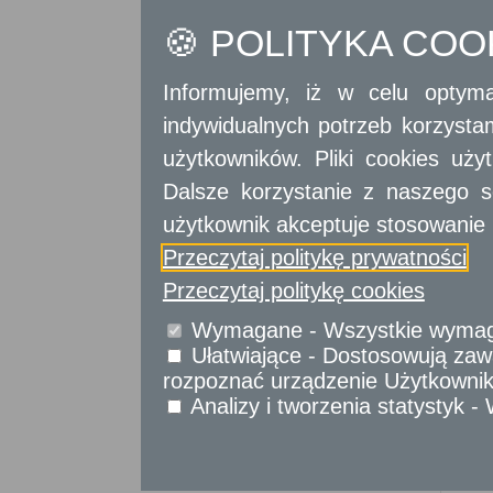
Sprawy komunikacyjne
🍪 POLITYKA CO
Sprawy obywatelskie
Udostępnianie informacji publicznej
Urząd Stanu Cywilnego
Informujemy, iż w celu optyma
Usługi
indywidualnych potrzeb korzyst
dla przedsiębiorców
użytkowników. Pliki cookies uż
Usługi
dla instytucji,
Dalsze korzystanie z naszego s
urzędów
użytkownik akceptuje stosowanie 
Przeczytaj politykę prywatności
Przeczytaj politykę cookies
Wymagane - Wszystkie wymagan
Ułatwiające - Dostosowują zawa
rozpoznać urządzenie Użytkownika
Analizy i tworzenia statystyk 