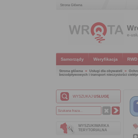
Strona Główna
Wr
e-usl
Samorządy
Weryfikacja
RWD
Strona główna
Usługi dla obywateli
Ochr
bezodpływowych i transport nieczystości ciekły
WYSZUKAJ
USŁUGĘ
WYSZUKIWARKA
TERYTORIALNA