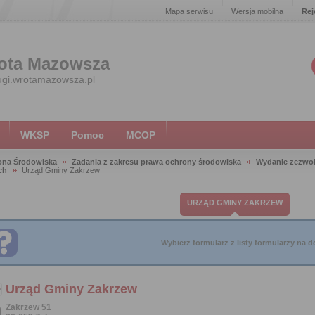
Mapa serwisu
Wersja mobilna
Rej
ota Mazowsza
ugi.wrotamazowsza.pl
WKSP
Pomoc
MCOP
ona Środowiska
Zadania z zakresu prawa ochrony środowiska
Wydanie zezwol
ch
Urząd Gminy Zakrzew
URZĄD GMINY ZAKRZEW
Wybierz formularz z listy formularzy na do
Urząd Gminy Zakrzew
Zakrzew 51