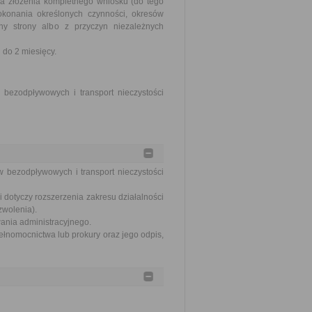
ia złożenia kompletnego wniosku (do tego
okonania określonych czynności, okresów
y strony albo z przyczyn niezależnych
do 2 miesięcy.
bezodpływowych i transport nieczystości
w bezodpływowych i transport nieczystości
 dotyczy rozszerzenia zakresu działalności
zwolenia).
wania administracyjnego.
ełnomocnictwa lub prokury oraz jego odpis,