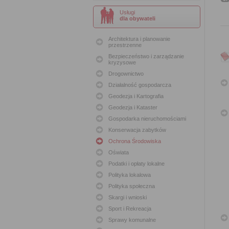
Usługi
dla obywateli
Architektura i planowanie
przestrzenne
Bezpieczeństwo i zarządzanie
kryzysowe
Drogownictwo
Działalność gospodarcza
Geodezja i Kartografia
Geodezja i Kataster
Gospodarka nieruchomościami
Konserwacja zabytków
Ochrona Środowiska
Oświata
Podatki i opłaty lokalne
Polityka lokalowa
Polityka społeczna
Skargi i wnioski
Sport i Rekreacja
Sprawy komunalne