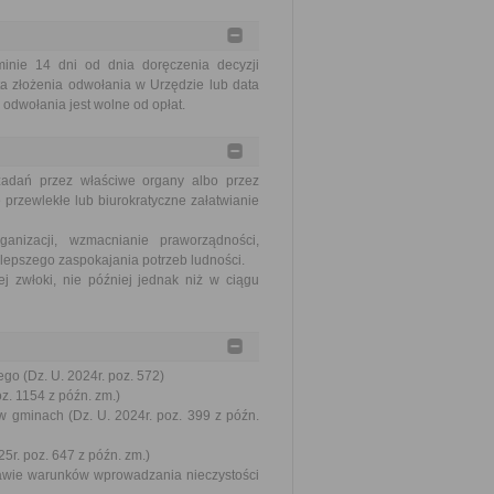
nie 14 dni od dnia doręczenia decyzji
a złożenia odwołania w Urzędzie lub data
odwołania jest wolne od opłat.
zadań przez właściwe organy albo przez
 przewlekłe lub biurokratyczne załatwianie
nizacji, wzmacnianie praworządności,
lepszego zaspokajania potrzeb ludności.
j zwłoki, nie później jednak niż w ciągu
go (Dz. U. 2024r. poz. 572)
oz. 1154 z późn. zm.)
w gminach (Dz. U. 2024r. poz. 399 z późn.
5r. poz. 647 z późn. zm.)
prawie warunków wprowadzania nieczystości