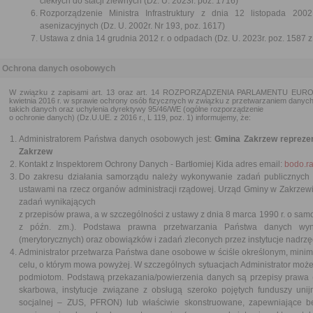
ciekłych do stacji zlewnych (Dz. U. 2023r. poz. 1716)
Rozporządzenie Ministra Infrastruktury z dnia 12 listopada 2
asenizacyjnych (Dz. U. 2002r. Nr 193, poz. 1617)
Ustawa z dnia 14 grudnia 2012 r. o odpadach (Dz. U. 2023r. poz. 1587 z
Ochrona danych osobowych
W związku z zapisami art. 13 oraz art. 14 ROZPORZĄDZENIA PARLAMENTU EURO
kwietnia 2016 r. w sprawie ochrony osób fizycznych w związku z przetwarzaniem dany
takich danych oraz uchylenia dyrektywy 95/46/WE (ogólne rozporządzenie
o ochronie danych) (Dz.U.UE. z 2016 r., L 119, poz. 1) informujemy, że:
Administratorem Państwa danych osobowych jest:
Gmina Zakrzew reprezen
Zakrzew
Kontakt z Inspektorem Ochrony Danych - Bartłomiej Kida adres email:
bodo.r
Do zakresu działania samorządu należy wykonywanie zadań publicznych 
ustawami na rzecz organów administracji rządowej. Urząd Gminy w Zakrzewi
zadań wynikających
z przepisów prawa, a w szczególności z ustawy z dnia 8 marca 1990 r. o samo
z późn. zm.). Podstawa prawna przetwarzania Państwa danych wyn
(merytorycznych) oraz obowiązków i zadań zleconych przez instytucje nadrz
Administrator przetwarza Państwa dane osobowe w ściśle określonym, mini
celu, o którym mowa powyżej. W szczególnych sytuacjach Administrator mo
podmiotom. Podstawą przekazania/powierzenia danych są przepisy prawa (n
skarbowa, instytucje związane z obsługą szeroko pojętych funduszy uni
socjalnej – ZUS, PFRON) lub właściwie skonstruowane, zapewniające