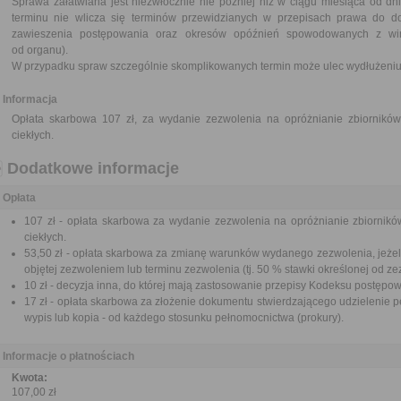
Sprawa załatwiana jest niezwłocznie nie później niż w ciągu miesiąca od dn
terminu nie wlicza się terminów przewidzianych w przepisach prawa do d
zawieszenia postępowania oraz okresów opóźnień spowodowanych z win
od organu).
W przypadku spraw szczególnie skomplikowanych termin może ulec wydłużeniu 
Informacja
Opłata skarbowa 107 zł, za wydanie zezwolenia na opróżnianie zbiorników 
ciekłych.
Dodatkowe informacje
Opłata
107 zł - opłata skarbowa za wydanie zezwolenia na opróżnianie zbiornikó
ciekłych.
53,50 zł - opłata skarbowa za zmianę warunków wydanego zezwolenia, jeżeli
objętej zezwoleniem lub terminu zezwolenia (tj. 50 % stawki określonej od ze
10 zł - decyzja inna, do której mają zastosowanie przepisy Kodeksu postępo
17 zł - opłata skarbowa za złożenie dokumentu stwierdzającego udzielenie p
wypis lub kopia - od każdego stosunku pełnomocnictwa (prokury).
Informacje o płatnościach
Kwota:
107,00 zł