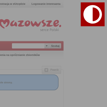
estracja w eUrzędzie
Logowanie interesanta
enia na opróżnianie zbiorników
Powrót
le strony.