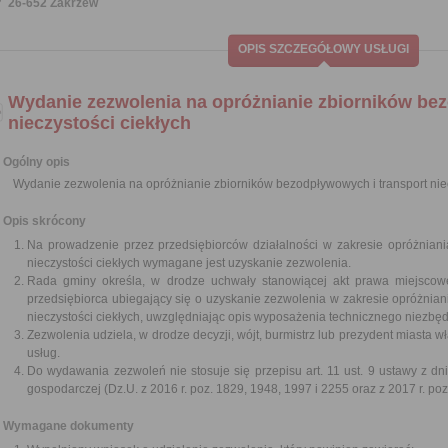
26-652 Zakrzew
OPIS SZCZEGÓŁOWY USŁUGI
Wydanie zezwolenia na opróżnianie zbiorników be
nieczystości ciekłych
Ogólny opis
Wydanie zezwolenia na opróżnianie zbiorników bezodpływowych i transport niec
Opis skrócony
Na prowadzenie przez przedsiębiorców działalności w zakresie opróżniani
nieczystości ciekłych wymagane jest uzyskanie zezwolenia.
Rada gminy określa, w drodze uchwały stanowiącej akt prawa miejscowe
przedsiębiorca ubiegający się o uzyskanie zezwolenia w zakresie opróżnian
nieczystości ciekłych, uwzględniając opis wyposażenia technicznego niezbęd
Zezwolenia udziela, w drodze decyzji, wójt, burmistrz lub prezydent miasta 
usług.
Do wydawania zezwoleń nie stosuje się przepisu art. 11 ust. 9 ustawy z dni
gospodarczej (Dz.U. z 2016 r. poz. 1829, 1948, 1997 i 2255 oraz z 2017 r. poz.
Wymagane dokumenty