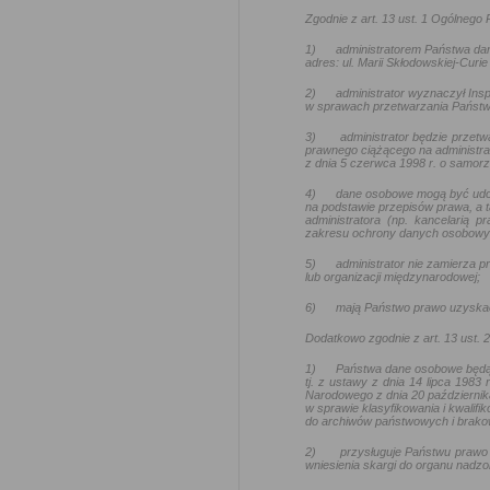
Zgodnie z art. 13 ust. 1 Ogólneg
1)
administratorem Państwa da
adres: ul. Marii Skłodowskiej-Curie
2)
administrator wyznaczył In
w sprawach przetwarzania Państw
3)
administrator będzie przetw
prawnego ciążącego na administra
z dnia 5 czerwca 1998 r. o samo
4)
dane osobowe mogą być udo
na podstawie przepisów prawa, a t
administratora (np. kancelarią
zakresu ochrony danych osobowy
5)
administrator nie zamierza
lub organizacji międzynarodowej;
6)
mają Państwo prawo uzyskać
Dodatkowo zgodnie z art. 13 ust.
1)
Państwa dane osobowe będą
tj. z ustawy z dnia 14 lipca 1983
Narodowego z dnia 20 październik
w sprawie klasyfikowania i kwalif
do archiwów państwowych i brakow
2)
przysługuje Państwu prawo 
wniesienia skargi do organu nadz