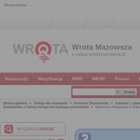
Strona Główna
Wrota Mazowsza
e-uslugi.wrotamazowsza.pl
Samorządy
Weryfikacja
RWD
WKSP
Pomoc
Strona główna
Usługi dla obywateli
Ochrona Środowiska
Zadania z zak
środowisko, z której emisja nie wymaga pozwolenia
Starostwo Powiatowe w Pułt
WYSZUKAJ
USŁUGĘ