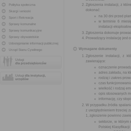
Zgłoszenia instalacji, z k
Polityka społeczna
dokonać:
Skargi i wnioski
na 30 dni przed pla
Sport i Rekreacja
w terminie 6 miesi
Sprawy komunalne
instalacji eksploato
Sprawy komunikacyjne
Zgłoszenia dokonuje prowadz
Sprawy obywatelskie
Prowadzący instalację jest 
Udostępnianie informacji publicznej
Wymagane dokumenty
Urząd Stanu Cywilnego
Zgłoszenie instalacji, z 
Usługi
zawierające:
dla przedsiębiorców
oznaczenie prowadzą
adres zakładu, na kt
Usługi
dla instytucji,
rodzaj i zakres prow
urzędów
czas funkcjonowania 
wielkość i rodzaj emi
opis stosowanych me
informację, czy stop
W przypadku źródła spalania
z uwzględnieniem trzeciej z
1, zgłoszenie powinno zawie
sektorze, w którym 
Polskiej Klasyfikacji