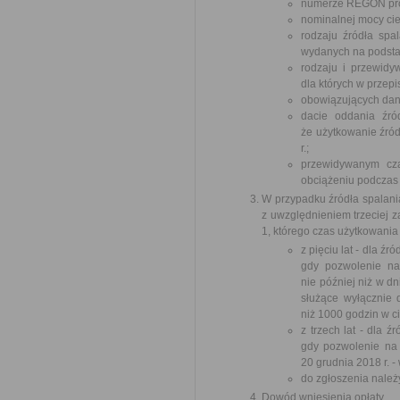
numerze REGON pro
nominalnej mocy cie
rodzaju źródła spa
wydanych na podstaw
rodzaju i przewidy
dla których w przep
obowiązujących dane
dacie oddania źró
że użytkowanie źród
r.;
przewidywanym cza
obciążeniu podczas
W przypadku źródła spalania
z uwzględnieniem trzeciej z
1, którego czas użytkowania 
z pięciu lat - dla 
gdy pozwolenie na
nie później niż w dn
służące wyłącznie 
niż 1000 godzin w c
z trzech lat - dla 
gdy pozwolenie na
20 grudnia 2018 r. -
do zgłoszenia należ
Dowód wniesienia opłaty.