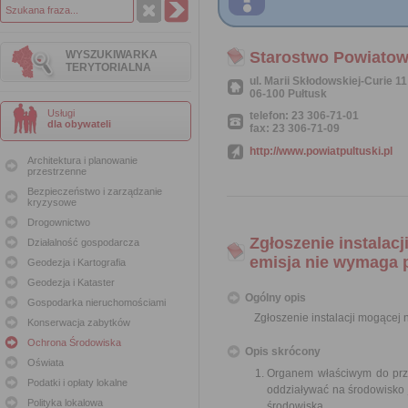
WYSZUKIWARKA
Starostwo Powiatow
TERYTORIALNA
ul. Marii Skłodowskiej-Curie 11
06-100 Pułtusk
Usługi
telefon: 23 306-71-01
dla obywateli
fax: 23 306-71-09
http://www.powiatpultuski.pl
Architektura i planowanie
przestrzenne
Bezpieczeństwo i zarządzanie
kryzysowe
Drogownictwo
Zgłoszenie instalac
Działalność gospodarcza
emisja nie wymaga 
Geodezja i Kartografia
Geodezja i Kataster
Ogólny opis
Gospodarka nieruchomościami
Zgłoszenie instalacji mogącej
Konserwacja zabytków
Ochrona Środowiska
Opis skrócony
Oświata
Organem właściwym do przyj
Podatki i opłaty lokalne
oddziaływać na środowisko j
Polityka lokalowa
środowiska.