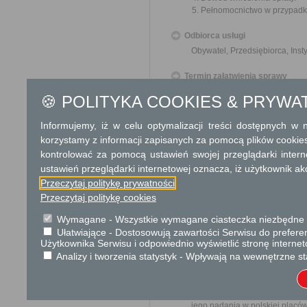
Pełnomocnictwo w przypadku
Odbiorca usługi
Obywatel, Przedsiębiorca, Insty
Termin załatwienia sprawy
Zgodnie z art. 152 ust.4 ustaw
🍪 POLITYKA COOKIES & PRYWA
organ właściwy do przyjęcia z
decyzji.
Informujemy, iż w celu optymalizacji treści dostępnych w
korzystamy z informacji zapisanych za pomocą plików cookie
Informacja
kontrolować za pomocą ustawień swojej przeglądarki inter
Dodatkowe informac
ustawień przeglądarki internetowej oznacza, iż użytkownik ak
Przeczytaj politykę prywatności
Opłata
Przeczytaj politykę cookies
120 zł opłata skarbowa za 
Wymagane - Wszystkie wymagane ciasteczka niezbędne do
emisja nie wymaga pozwole
Ułatwiające - Dostosowują zawartości Serwisu do preferen
17 zł opłata skarbowa za z
Użytkownika Serwisu i odpowiednio wyświetlić stronę interne
Analizy i tworzenia statystyk - Wpływają na wewnętrzne st
Tryb odwoławczy
Odwołanie wnosi się do Sa
za pośrednictwem organu, któ
jego nadania w polskiej placó