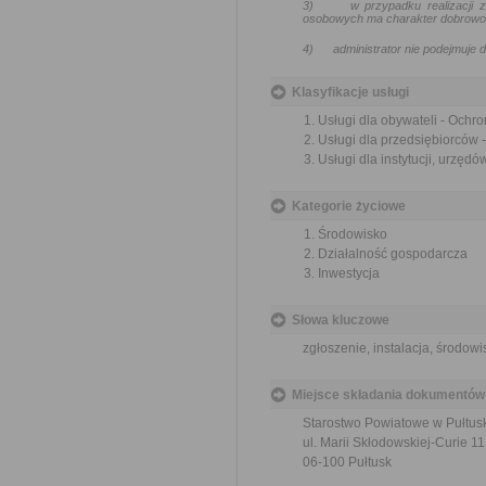
3)
w przypadku realizacji
osobowych ma charakter dobrowoln
4)
administrator nie podejmuj
Klasyfikacje usługi
Usługi dla obywateli - Ochr
Usługi dla przedsiębiorców
Usługi dla instytucji, urzę
Kategorie życiowe
Środowisko
Działalność gospodarcza
Inwestycja
Słowa kluczowe
zgłoszenie, instalacja, środowi
Miejsce składania dokumentów
Starostwo Powiatowe w Pułtus
ul. Marii Skłodowskiej-Curie 11
06-100 Pułtusk