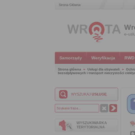
Strona Główna
Wr
e-usl
Samorządy
Weryfikacja
RWD
Strona główna
Usługi dla obywateli
Ochr
bezodpływowych i transport nieczystości ciekły
WYSZUKAJ
USŁUGĘ
WYSZUKIWARKA
TERYTORIALNA