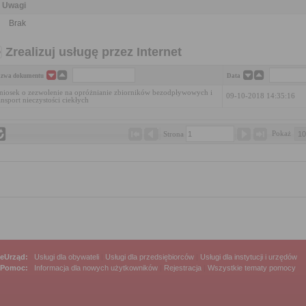
Uwagi
Brak
Zrealizuj usługę przez Internet
zwa dokumentu
Data
iosek o zezwolenie na opróżnianie zbiorników bezodpływowych i
09-10-2018 14:35:16
ansport nieczystości ciekłych
Pokaż 
Strona 
eUrząd:
Usługi dla obywateli
|
Usługi dla przedsiębiorców
|
Usługi dla instytucji i urzędów
Pomoc:
Informacja dla nowych użytkowników
|
Rejestracja
|
Wszystkie tematy pomocy