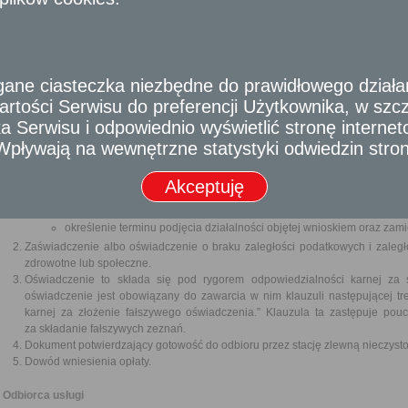
gospodarczej (Dz.U. z 2016 r. poz. 1829, 1948, 1997 i 2255 oraz z 2017 r. poz.
Wymagane dokumenty
Wypełniony wniosek o udzielenie zezwolenia, który powinien zawierać:
imię i nazwisko lub nazwę oraz adres zamieszkania lub siedziby prz
e ciasteczka niezbędne do prawidłowego działania
oraz jego numer identyfikacji podatkowej (NIP);
rtości Serwisu do preferencji Użytkownika, w szcze
określenie przedmiotu i obszaru działalności;
 Serwisu i odpowiednio wyświetlić stronę interne
określenie środków technicznych, jakimi dysponuje ubiegający się
- Wpływają na wewnętrzne statystyki odwiedzin stro
objętej wnioskiem;
informacje o technologiach stosowanych lub przewidzianych do sto
działalności objętej wnioskiem;
Akceptuję
proponowane zabiegi z zakresu ochrony środowiska i ochron
działalności;
określenie terminu podjęcia działalności objętej wnioskiem oraz zam
Zaświadczenie albo oświadczenie o braku zaległości podatkowych i zaległ
zdrowotne lub społeczne.
Oświadczenie to składa się pod rygorem odpowiedzialności karnej za s
oświadczenie jest obowiązany do zawarcia w nim klauzuli następującej tr
karnej za złożenie fałszywego oświadczenia.” Klauzula ta zastępuje pou
za składanie fałszywych zeznań.
Dokument potwierdzający gotowość do odbioru przez stację zlewną nieczystoś
Dowód wniesienia opłaty.
Odbiorca usługi