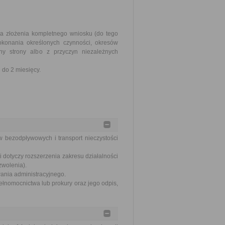
ia złożenia kompletnego wniosku (do tego
okonania określonych czynności, okresów
y strony albo z przyczyn niezależnych
do 2 miesięcy.
w bezodpływowych i transport nieczystości
 dotyczy rozszerzenia zakresu działalności
zwolenia).
wania administracyjnego.
ełnomocnictwa lub prokury oraz jego odpis,