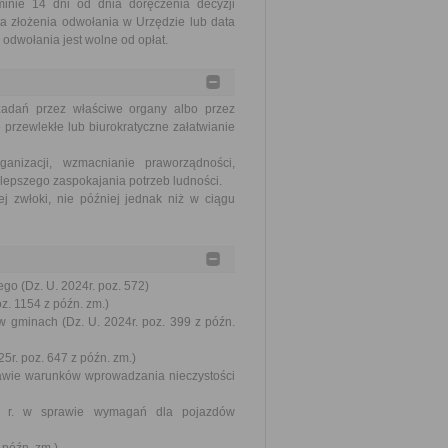
nie 14 dni od dnia doręczenia decyzji
a złożenia odwołania w Urzędzie lub data
odwołania jest wolne od opłat.
zadań przez właściwe organy albo przez
 przewlekłe lub biurokratyczne załatwianie
nizacji, wzmacnianie praworządności,
lepszego zaspokajania potrzeb ludności.
j zwłoki, nie później jednak niż w ciągu
go (Dz. U. 2024r. poz. 572)
oz. 1154 z późn. zm.)
w gminach (Dz. U. 2024r. poz. 399 z późn.
5r. poz. 647 z późn. zm.)
prawie warunków wprowadzania nieczystości
002 r. w sprawie wymagań dla pojazdów