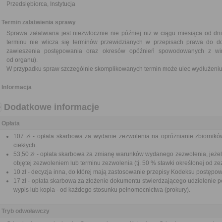
Przedsiębiorca, Instytucja
Termin załatwienia sprawy
Sprawa załatwiana jest niezwłocznie nie później niż w ciągu miesiąca od dn
terminu nie wlicza się terminów przewidzianych w przepisach prawa do d
zawieszenia postępowania oraz okresów opóźnień spowodowanych z win
od organu).
W przypadku spraw szczególnie skomplikowanych termin może ulec wydłużeniu 
Informacja
Dodatkowe informacje
Opłata
107 zł - opłata skarbowa za wydanie zezwolenia na opróżnianie zbiornikó
ciekłych.
53,50 zł - opłata skarbowa za zmianę warunków wydanego zezwolenia, jeżeli
objętej zezwoleniem lub terminu zezwolenia (tj. 50 % stawki określonej od ze
10 zł - decyzja inna, do której mają zastosowanie przepisy Kodeksu postępo
17 zł - opłata skarbowa za złożenie dokumentu stwierdzającego udzielenie p
wypis lub kopia - od każdego stosunku pełnomocnictwa (prokury).
Tryb odwoławczy