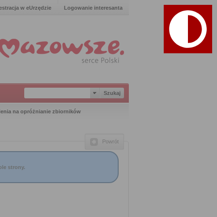
estracja w eUrzędzie
Logowanie interesanta
enia na opróżnianie zbiorników
Powrót
le strony.