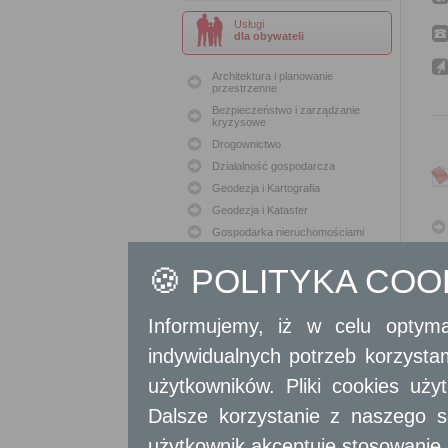
Usługi
dla obywateli
Architektura i planowanie
przestrzenne
Bezpieczeństwo i zarządzanie
kryzysowe
Drogownictwo
Działalność gospodarcza
Geodezja i Kartografia
Geodezja i Kataster
Gospodarka nieruchomościami
Konserwacja zabytków
🍪 POLITYKA CO
Ochrona Środowiska
Oświata
Podatki i opłaty lokalne
Informujemy, iż w celu optyma
Polityka lokalowa
indywidualnych potrzeb korzyst
Polityka społeczna
użytkowników. Pliki cookies uż
Skargi i wnioski
Sport i Rekreacja
Dalsze korzystanie z naszego s
Sprawy komunalne
użytkownik akceptuje stosowanie 