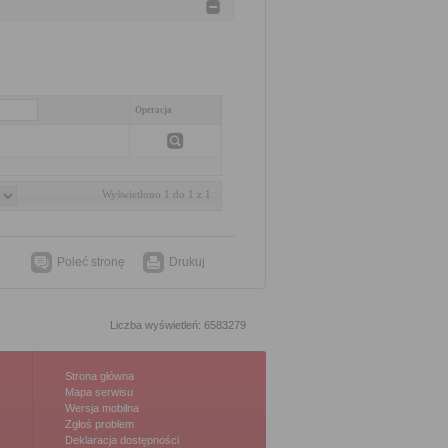
Operacja
Wyświetlono 1 do 1 z 1
Poleć stronę
Drukuj
Liczba wyświetleń: 6583279
Strona główna
Mapa serwisu
Wersja mobilna
Zgłoś problem
Deklaracja dostępności