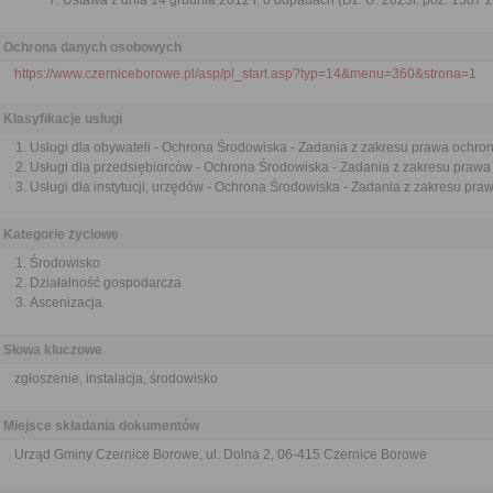
Ustawa z dnia 14 grudnia 2012 r. o odpadach (Dz. U. 2023r. poz. 1587 z
Ochrona danych osobowych
https://www.czerniceborowe.pl/asp/pl_start.asp?typ=14&menu=360&strona=1
Klasyfikacje usługi
Usługi dla obywateli - Ochrona Środowiska - Zadania z zakresu prawa ochro
Usługi dla przedsiębiorców - Ochrona Środowiska - Zadania z zakresu praw
Usługi dla instytucji, urzędów - Ochrona Środowiska - Zadania z zakresu pr
Kategorie życiowe
Środowisko
Działalność gospodarcza
Ascenizacja
Słowa kluczowe
zgłoszenie, instalacja, środowisko
Miejsce składania dokumentów
Urząd Gminy Czernice Borowe, ul. Dolna 2, 06-415 Czernice Borowe