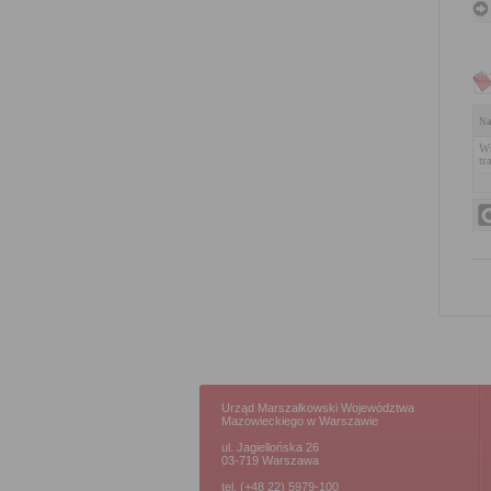
Na
Wn
tr
Urząd Marszałkowski Województwa
Mazowieckiego w Warszawie
ul. Jagiellońska 26
03-719 Warszawa
tel. (+48 22) 5979-100