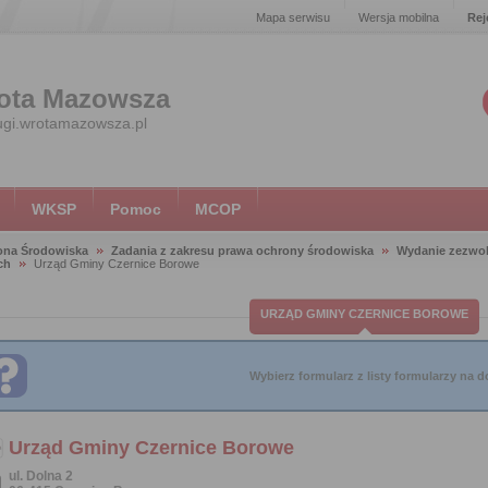
Mapa serwisu
Wersja mobilna
Rej
ota Mazowsza
ugi.wrotamazowsza.pl
WKSP
Pomoc
MCOP
ona Środowiska
Zadania z zakresu prawa ochrony środowiska
Wydanie zezwol
ch
Urząd Gminy Czernice Borowe
URZĄD GMINY CZERNICE BOROWE
Wybierz formularz z listy formularzy na do
Urząd Gminy Czernice Borowe
ul. Dolna 2