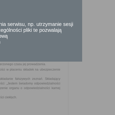
 460 i 819).
edsiębiorcy ubiegającego się o zezwolenie,
 serwisu, np. utrzymanie sesji
gólności pliki te pozwalają
tową
 o zezwolenie na prowadzenie działalności
n
sowania przy świadczeniu usług w zakresie
y sanitarnej planowane po zakończeniu
ierzonego czasu jej prowadzenia.
ości w płaceniu składek na ubezpieczenie
kładanie fałszywych zeznań. Składający
eści: „Jestem świadomy odpowiedzialności
czenie organu o odpowiedzialności karnej
ci ciekłych.