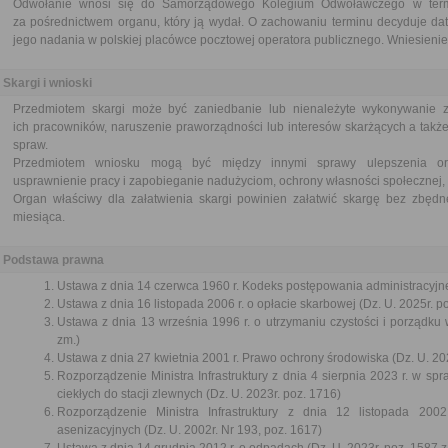
Odwołanie wnosi się do Samorządowego Kolegium Odwoławczego w termi
za pośrednictwem organu, który ją wydał. O zachowaniu terminu decyduje dat
jego nadania w polskiej placówce pocztowej operatora publicznego. Wniesienie 
Skargi i wnioski
Przedmiotem skargi może być zaniedbanie lub nienależyte wykonywanie 
ich pracowników, naruszenie praworządności lub interesów skarżących a także
spraw.
Przedmiotem wniosku mogą być między innymi sprawy ulepszenia orga
usprawnienie pracy i zapobieganie nadużyciom, ochrony własności społecznej, 
Organ właściwy dla załatwienia skargi powinien załatwić skargę bez zbędne
miesiąca.
Podstawa prawna
Ustawa z dnia 14 czerwca 1960 r. Kodeks postępowania administracyjne
Ustawa z dnia 16 listopada 2006 r. o opłacie skarbowej (Dz. U. 2025r. p
Ustawa z dnia 13 września 1996 r. o utrzymaniu czystości i porządku 
zm.)
Ustawa z dnia 27 kwietnia 2001 r. Prawo ochrony środowiska (Dz. U. 202
Rozporządzenie Ministra Infrastruktury z dnia 4 sierpnia 2023 r. w s
ciekłych do stacji zlewnych (Dz. U. 2023r. poz. 1716)
Rozporządzenie Ministra Infrastruktury z dnia 12 listopada 2
asenizacyjnych (Dz. U. 2002r. Nr 193, poz. 1617)