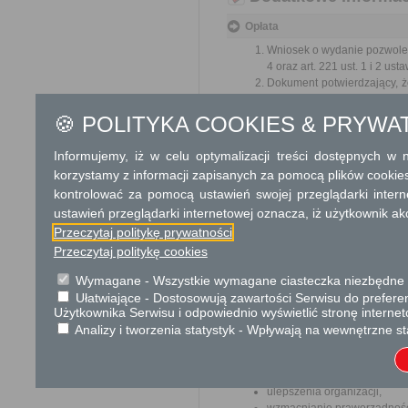
Opłata
Wniosek o wydanie pozwolen
4 oraz art. 221 ust. 1 i 2 u
Dokument potwierdzający, 
instalację nie jest osoba fiz
Dokument potwierdzający tytu
🍪 POLITYKA COOKIES & PRYWA
Streszczenie wniosku sporz
Dowód wniesienia opłaty.
Informujemy, iż w celu optymalizacji treści dostępnych w
Pełnomocnictwo w przypadku
korzystamy z informacji zapisanych za pomocą plików cookie
kontrolować za pomocą ustawień swojej przeglądarki inter
Tryb odwoławczy
ustawień przeglądarki internetowej oznacza, iż użytkownik ak
Odwołanie wnosi się do Sam
Przeczytaj politykę prywatności
pośrednictwem organu, który j
Przeczytaj politykę cookies
nadania w polskiej placówce p
Wymagane - Wszystkie wymagane ciasteczka niezbędne do
Ułatwiające - Dostosowują zawartości Serwisu do preferen
Skargi i wnioski
Użytkownika Serwisu i odpowiednio wyświetlić stronę interne
Przedmiotem skargi może być
Analizy i tworzenia statystyk - Wpływają na wewnętrzne st
pracowników, naruszenie praw
spraw.
Przedmiotem wniosku mogą by
ulepszenia organizacji,