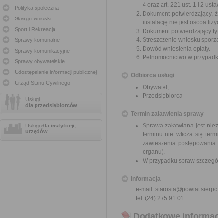
4 oraz art. 221 ust. 1 i 2 u
Polityka społeczna
Dokument potwierdzający, 
Skargi i wnioski
instalację nie jest osoba fiz
Sport i Rekreacja
Dokument potwierdzający tytu
Streszczenie wniosku sporz
Sprawy komunalne
Dowód wniesienia opłaty.
Sprawy komunikacyjne
Pełnomocnictwo w przypadku
Sprawy obywatelskie
Udostępnianie informacji publicznej
Odbiorca usługi
Urząd Stanu Cywilnego
Obywatel,
Przedsiębiorca
Usługi
dla przedsiębiorców
Termin załatwienia sprawy
Sprawa załatwiana jest nie
Usługi
dla instytucji,
urzędów
terminu nie wlicza się te
zawieszenia postępowania 
organu).
W przypadku spraw szczegól
Informacja
e-mail: starosta@powiat.sierpc
tel. (24) 275 91 01
Dodatkowe informac