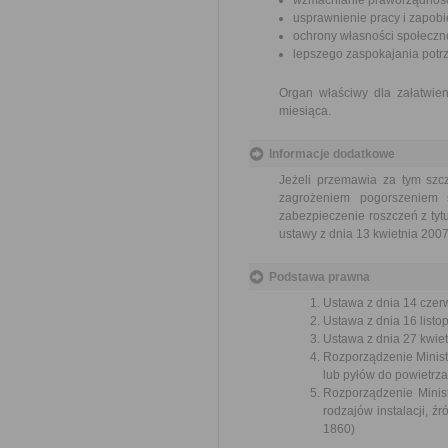
wzmacnianie praworządnośc
usprawnienie pracy i zapob
ochrony własności społeczne
lepszego zaspokajania potrz
Organ właściwy dla załatwien
miesiąca.
Informacje dodatkowe
Jeżeli przemawia za tym szc
zagrożeniem pogorszeniem
zabezpieczenie roszczeń z ty
ustawy z dnia 13 kwietnia 2007
Podstawa prawna
Ustawa z dnia 14 czer
Ustawa z dnia 16 listop
Ustawa z dnia 27 kwiet
Rozporządzenie Minist
lub pyłów do powietrza
Rozporządzenie Minis
rodzajów instalacji, ź
1860)