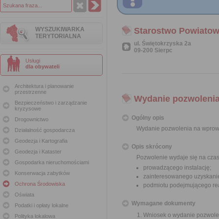
WYSZUKIWARKA
Starostwo Powiatow
TERYTORIALNA
ul. Świętokrzyska 2a
09-200 Sierpc
Usługi
dla obywateli
Architektura i planowanie
przestrzenne
Wydanie pozwolenia
Bezpieczeństwo i zarządzanie
kryzysowe
Ogólny opis
Drogownictwo
Wydanie pozwolenia na wprow
Działalność gospodarcza
Geodezja i Kartografia
Opis skrócony
Geodezja i Kataster
Pozwolenie wydaje się na czas 
Gospodarka nieruchomościami
prowadzącego instalację;
Konserwacja zabytków
zainteresowanego uzyskaniem
Ochrona Środowiska
podmiotu podejmującego real
Oświata
Wymagane dokumenty
Podatki i opłaty lokalne
Wniosek o wydanie pozwolen
Polityka lokalowa