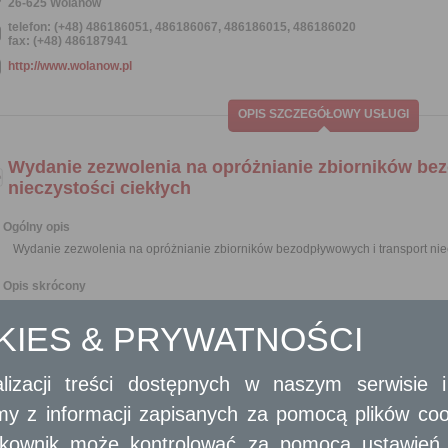
26-625 Wolanów
telefon: (+48) 486186051, 486186067, 486186015, 486186020
fax: (+48) 486187941
http://www.wolanow.pl
OPIS SZCZEGÓŁOWY USŁUGI
Wydanie zezwolenia na opróżnianie zbiorników be
nieczystości ciekłych
Ogólny opis
Wydanie zezwolenia na opróżnianie zbiorników bezodpływowych i transport niec
Opis skrócony
Na prowadzenie przez przedsiębiorców działalności w zakresie opróżniani
OKIES & PRYWATNOŚCI
nieczystości ciekłych wymagane jest uzyskanie zezwolenia.
Rada gminy określa, w drodze uchwały stanowiącej akt prawa miejscowe
przedsiębiorca ubiegający się o uzyskanie zezwolenia w zakresie opróżnian
lizacji treści dostępnych w naszym serwisie
nieczystości ciekłych, uwzględniając opis wyposażenia technicznego niezbęd
Zezwolenia udziela, w drodze decyzji, wójt, burmistrz lub prezydent miasta 
amy z informacji zapisanych za pomocą plików co
usług.
Do wydawania zezwoleń nie stosuje się przepisu art. 11 ust. 9 ustawy z dni
ytkownik może kontrolować za pomocą ustawień sw