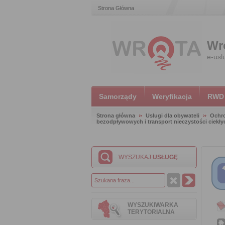
Strona Główna
Wr
e-usl
Samorządy
Weryfikacja
RWD
Strona główna
Usługi dla obywateli
Ochr
bezodpływowych i transport nieczystości ciekły
WYSZUKAJ
USŁUGĘ
WYSZUKIWARKA
TERYTORIALNA