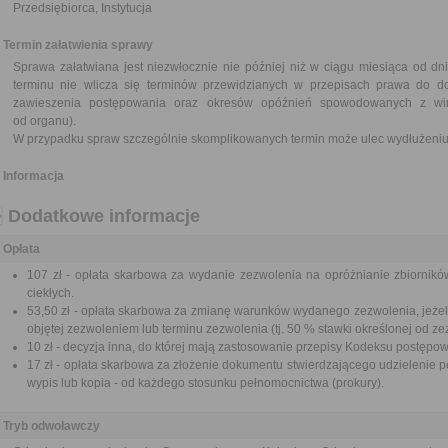
Przedsiębiorca, Instytucja
Termin załatwienia sprawy
Sprawa załatwiana jest niezwłocznie nie później niż w ciągu miesiąca od dn
terminu nie wlicza się terminów przewidzianych w przepisach prawa do d
zawieszenia postępowania oraz okresów opóźnień spowodowanych z win
od organu).
W przypadku spraw szczególnie skomplikowanych termin może ulec wydłużeniu 
Informacja
Dodatkowe informacje
Opłata
107 zł - opłata skarbowa za wydanie zezwolenia na opróżnianie zbiornikó
ciekłych.
53,50 zł - opłata skarbowa za zmianę warunków wydanego zezwolenia, jeżeli
objętej zezwoleniem lub terminu zezwolenia (tj. 50 % stawki określonej od ze
10 zł - decyzja inna, do której mają zastosowanie przepisy Kodeksu postępo
17 zł - opłata skarbowa za złożenie dokumentu stwierdzającego udzielenie p
wypis lub kopia - od każdego stosunku pełnomocnictwa (prokury).
Tryb odwoławczy