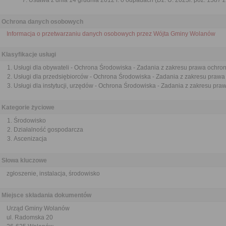
Ustawa z dnia 14 grudnia 2012 r. o odpadach (Dz. U. 2023r. poz. 1587 z
Ochrona danych osobowych
Informacja o przetwarzaniu danych osobowych przez Wójta Gminy Wolanów
Klasyfikacje usługi
Usługi dla obywateli - Ochrona Środowiska - Zadania z zakresu prawa ochro
Usługi dla przedsiębiorców - Ochrona Środowiska - Zadania z zakresu praw
Usługi dla instytucji, urzędów - Ochrona Środowiska - Zadania z zakresu pr
Kategorie życiowe
Środowisko
Działalność gospodarcza
Ascenizacja
Słowa kluczowe
zgłoszenie, instalacja, środowisko
Miejsce składania dokumentów
Urząd Gminy Wolanów
ul. Radomska 20