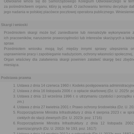
Odwołanie wnosi się do Samorządowego Kolegium Odwoławczego w termi
za pośrednictwem organu, który ją wydał. O zachowaniu terminu decyduje dat
jego nadania w polskiej placówce pocztowej operatora publicznego. Wniesienie 
Skargi i wnioski
Przedmiotem skargi może być zaniedbanie lub nienależyte wykonywanie 
ich pracowników, naruszenie praworządności lub interesów skarżących a także
spraw.
Przedmiotem wniosku mogą być między innymi sprawy ulepszenia orga
usprawnienie pracy i zapobieganie nadużyciom, ochrony własności społecznej, 
Organ właściwy dla załatwienia skargi powinien załatwić skargę bez zbędne
miesiąca.
Podstawa prawna
Ustawa z dnia 14 czerwca 1960 r. Kodeks postępowania administracyjne
Ustawa z dnia 16 listopada 2006 r. o opłacie skarbowej (Dz. U. 2025r. p
Ustawa z dnia 13 września 1996 r. o utrzymaniu czystości i porządku 
zm.)
Ustawa z dnia 27 kwietnia 2001 r. Prawo ochrony środowiska (Dz. U. 202
Rozporządzenie Ministra Infrastruktury z dnia 4 sierpnia 2023 r. w s
ciekłych do stacji zlewnych (Dz. U. 2023r. poz. 1716)
Rozporządzenie Ministra Infrastruktury z dnia 12 listopada 2
asenizacyjnych (Dz. U. 2002r. Nr 193, poz. 1617)