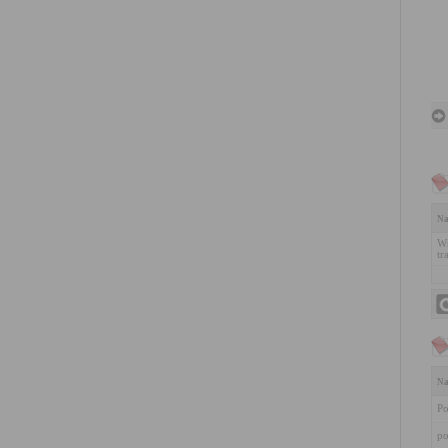
Na
Wn
tr
Na
Po
po