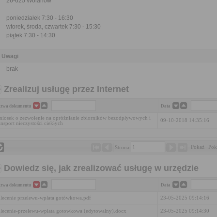
26-625 Wolanów
poniedziałek 7:30 - 16:30
wtorek, środa, czwartek 7:30 - 15:30
piątek 7:30 - 14:30
Uwagi
brak
Zrealizuj usługę przez Internet
zwa dokumentu
Data
iosek o zezwolenie na opróżnianie zbiorników bezodpływowych i
09-10-2018 14:35:16
ansport nieczystości ciekłych
Pokaż 
Pok
Strona 
Dowiedz się, jak zrealizować usługę w urzędzie
zwa dokumentu
Data
lecenie przelewu-wpłata gotówkowa.pdf
23-05-2025 09:14:16
lecenie-przelewu-wplata gotowkowa (edytowalny).docx
23-05-2025 09:14:30