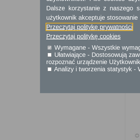
Sprawy komunikacyjne
Dalsze korzystanie z naszego s
Sprawy obywatelskie
Udostępnianie informacji publicznej
użytkownik akceptuje stosowanie 
Urząd Stanu Cywilnego
Przeczytaj politykę prywatności
Usługi
Przeczytaj politykę cookies
dla przedsiębiorców
Wymagane - Wszystkie wymagan
Usługi
dla instytucji,
Ułatwiające - Dostosowują zawa
urzędów
rozpoznać urządzenie Użytkownika
Analizy i tworzenia statystyk 