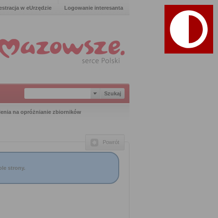
estracja w eUrzędzie
Logowanie interesanta
enia na opróżnianie zbiorników
Powrót
le strony.