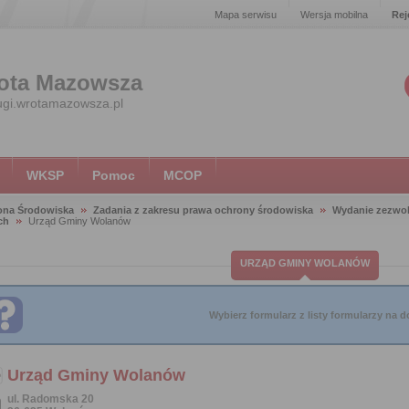
Mapa serwisu
Wersja mobilna
Rej
ota Mazowsza
ugi.wrotamazowsza.pl
WKSP
Pomoc
MCOP
ona Środowiska
Zadania z zakresu prawa ochrony środowiska
Wydanie zezwol
ch
Urząd Gminy Wolanów
URZĄD GMINY WOLANÓW
Wybierz formularz z listy formularzy na do
Urząd Gminy Wolanów
ul. Radomska 20