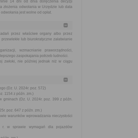
nie 14 dni od dnia doręczenia decyzji
a złożenia odwołania w Urzędzie lub data
odwołania jest wolne od opłat.
zadań przez właściwe organy albo przez
 przewlekłe lub biurokratyczne załatwianie
nizacji, wzmacnianie praworządności,
lepszego zaspokajania potrzeb ludności.
j zwłoki, nie później jednak niż w ciągu
go (Dz. U. 2024r. poz. 572)
oz. 1154 z późn. zm.)
w gminach (Dz. U. 2024r. poz. 399 z późn.
5r. poz. 647 z późn. zm.)
prawie warunków wprowadzania nieczystości
002 r. w sprawie wymagań dla pojazdów