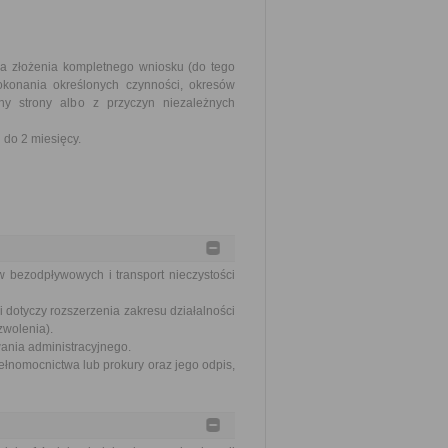
ia złożenia kompletnego wniosku (do tego
okonania określonych czynności, okresów
y strony albo z przyczyn niezależnych
do 2 miesięcy.
w bezodpływowych i transport nieczystości
 dotyczy rozszerzenia zakresu działalności
zwolenia).
wania administracyjnego.
ełnomocnictwa lub prokury oraz jego odpis,