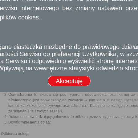
gospodarczej (Dz.U. z 2016 r. poz. 1829, 1948, 1997 i 2255 oraz z 2017 r. poz.
erwisu internetowego bez zmiany ustawień przegl
Wymagane dokumenty
plików cookies.
Wypełniony wniosek o udzielenie zezwolenia, który powinien zawierać:
imię i nazwisko lub nazwę oraz adres zamieszkania lub siedziby prz
oraz jego numer identyfikacji podatkowej (NIP);
określenie przedmiotu i obszaru działalności;
określenie środków technicznych, jakimi dysponuje ubiegający się
e ciasteczka niezbędne do prawidłowego działania
objętej wnioskiem;
rtości Serwisu do preferencji Użytkownika, w szcze
informacje o technologiach stosowanych lub przewidzianych do sto
 Serwisu i odpowiednio wyświetlić stronę interne
działalności objętej wnioskiem;
proponowane zabiegi z zakresu ochrony środowiska i ochron
- Wpływają na wewnętrzne statystyki odwiedzin stro
działalności;
określenie terminu podjęcia działalności objętej wnioskiem oraz zam
Akceptuję
Zaświadczenie albo oświadczenie o braku zaległości podatkowych i zaległ
zdrowotne lub społeczne.
Oświadczenie to składa się pod rygorem odpowiedzialności karnej za s
oświadczenie jest obowiązany do zawarcia w nim klauzuli następującej tr
karnej za złożenie fałszywego oświadczenia.” Klauzula ta zastępuje pou
za składanie fałszywych zeznań.
Dokument potwierdzający gotowość do odbioru przez stację zlewną nieczystoś
Dowód wniesienia opłaty.
Odbiorca usługi