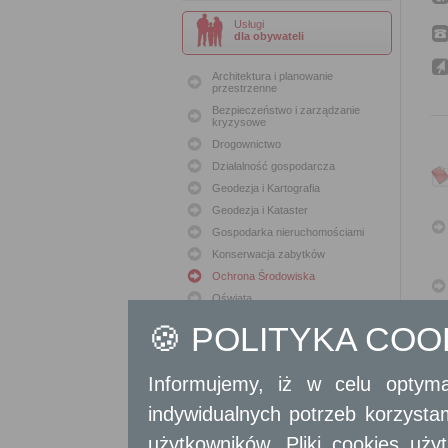
Usługi
dla obywateli
Architektura i planowanie
przestrzenne
Bezpieczeństwo i zarządzanie
kryzysowe
Drogownictwo
Działalność gospodarcza
Geodezja i Kartografia
Geodezja i Kataster
Gospodarka nieruchomościami
Konserwacja zabytków
Ochrona Środowiska
Oświata
Podatki i opłaty lokalne
🍪 POLITYKA CO
Polityka lokalowa
Polityka społeczna
Informujemy, iż w celu optyma
Skargi i wnioski
Sport i Rekreacja
indywidualnych potrzeb korzyst
Sprawy komunalne
użytkowników. Pliki cookies uż