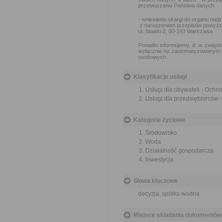
przetwarzania Państwa danych.
- wniesienia skargi do organu na
z naruszeniem przepisów powyżs
ul. Stawki 2, 00-193 Warszawa
Ponadto informujemy, iż w związk
wyłącznie na zautomatyzowanym pr
osobowych.
Klasyfikacje usługi
Usługi dla obywateli - Och
Usługi dla przedsiębiorców
Kategorie życiowe
Środowisko
Woda
Działalność gospodarcza
Inwestycja
Słowa kluczowe
decyzja, spółka wodna
Miejsce składania dokumentów