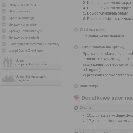
Dokumenty potwierdzające u
Polityka społeczna
Dokumenty potwierdzające 
Skargi i wnioski
Dowód wniesienia opłaty.
Sport i Rekreacja
Pełnomocnictwo w przypadku
Sprawy komunalne
Odbiorca usługi
Sprawy komunikacyjne
Obywatel, Przedsiębiorca
Sprawy obywatelskie
Udostępnianie informacji publicznej
Termin załatwienia sprawy
Urząd Stanu Cywilnego
Sprawa załatwiana jest niezw
terminu nie wlicza się term
Usługi
dla przedsiębiorców
zawieszenia postępowania 
od organu).
W przypadku spraw szczególni
Usługi
dla instytucji,
urzędów
Informacja
Dodatkowe informac
Opłata
10 zł opłata za wydanie decy
17 zł opłata skarbowa za z