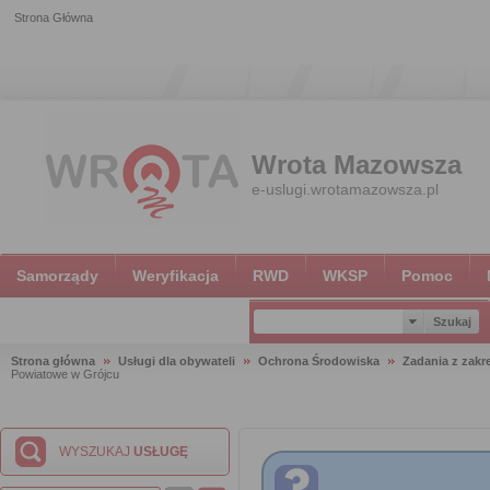
Strona Główna
Wrota Mazowsza
e-uslugi.wrotamazowsza.pl
Samorządy
Weryfikacja
RWD
WKSP
Pomoc
Strona główna
Usługi dla obywateli
Ochrona Środowiska
Zadania z zak
Powiatowe w Grójcu
WYSZUKAJ
USŁUGĘ