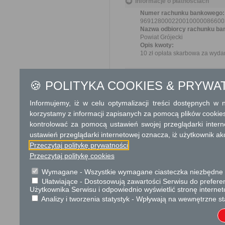
Informacje o płatnościach
Numer rachunku bankowego:
969128000220010000086600
Nazwa odbiorcy rachunku ba
Powiat Grójecki
Opis kwoty:
10 zł opłata skarbowa za wydan
Tryb odwoławczy
🍪 POLITYKA COOKIES & PRYWA
Odwołanie wnosi się do wła
decyzji za pośrednictwem org
Informujemy, iż w celu optymalizacji treści dostępnych w
lub data jego nadania w polski
korzystamy z informacji zapisanych za pomocą plików cookie
kontrolować za pomocą ustawień swojej przeglądarki inter
Skargi i wnioski
ustawień przeglądarki internetowej oznacza, iż użytkownik ak
Przedmiotem skargi może by
Przeczytaj politykę prywatności
ich pracowników, naruszenie p
Przeczytaj politykę cookies
spraw.
Przedmiotem wniosku mogą 
Wymagane - Wszystkie wymagane ciasteczka niezbędne do
usprawnienie pracy i zapobieg
Ułatwiające - Dostosowują zawartości Serwisu do preferen
Organ właściwy dla załatwien
Użytkownika Serwisu i odpowiednio wyświetlić stronę interne
miesiąca.
Analizy i tworzenia statystyk - Wpływają na wewnętrzne st
Informacje dodatkowe