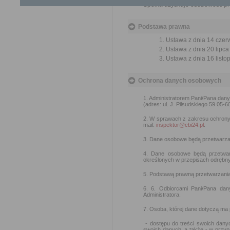
Spółka uzyskuje osobowość pra
Podstawa prawna
Ustawa z dnia 14 czer
Ustawa z dnia 20 lipca
Ustawa z dnia 16 listop
Ochrona danych osobowych
1. Administratorem Pani/Pana dan
(adres: ul. J. Piłsudskiego 59 05-6
2. W sprawach z zakresu ochron
mail:
inspektor@cbi24.pl
.
3. Dane osobowe będą przetwarzan
4. Dane osobowe będą przetwar
określonych w przepisach odrębny
5. Podstawą prawną przetwarzania d
6. 6. Odbiorcami Pani/Pana da
Administratora.
7. Osoba, której dane dotyczą ma
- dostępu do treści swoich danyc
swoich danych, a także - w przy