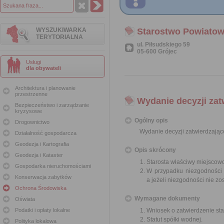
WYSZUKIWARKA
Starostwo Powiatow
TERYTORIALNA
ul. Piłsudskiego 59
05-600 Grójec
Usługi
dla obywateli
Architektura i planowanie
przestrzenne
Wydanie decyzji zat
Bezpieczeństwo i zarządzanie
kryzysowe
Ogólny opis
Drogownictwo
Wydanie decyzji zatwierdzające
Działalność gospodarcza
Geodezja i Kartografia
Opis skrócony
Geodezja i Kataster
Starosta właściwy miejscowo 
Gospodarka nieruchomościami
W przypadku niezgodności 
Konserwacja zabytków
a jeżeli niezgodności nie zo
Ochrona Środowiska
Wymagane dokumenty
Oświata
Podatki i opłaty lokalne
Wniosek o zatwierdzenie sta
Statut spółki wodnej.
Polityka lokalowa