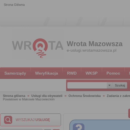
Strona Główna
Wrota Mazowsza
e-uslugi.wrotamazowsza.pl
Samorządy
Weryfikacja
RWD
WKSP
Pomoc
Strona główna
Usługi dla obywateli
Ochrona Środowiska
Zadania z zak
Powiatowe w Makowie Mazowieckim
WYSZUKAJ
USŁUGĘ