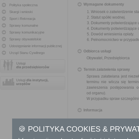
Wymagane dokumenty
Polityka społeczna
Wniosek o zatwierdzenie sta
Skargi i wnioski
Statut spółki wodnej.
Sport i Rekreacja
Dokumenty potwierdzające u
Sprawy komunalne
Dokumenty potwierdzające 
Sprawy komunikacyjne
Dowód wniesienia opłaty.
Sprawy obywatelskie
Pełnomocnictwo w przypadku
Udostępnianie informacji publicznej
Odbiorca usługi
Urząd Stanu Cywilnego
Obywatel, Przedsiębiorca
Usługi
dla przedsiębiorców
Termin załatwienia sprawy
Sprawa załatwiana jest niezw
Usługi
dla instytucji,
terminu nie wlicza się term
urzędów
zawieszenia postępowania 
od organu).
W przypadku spraw szczególni
Informacja
Dodatkowe informac
🍪 POLITYKA COOKIES & PRYWA
Opłata