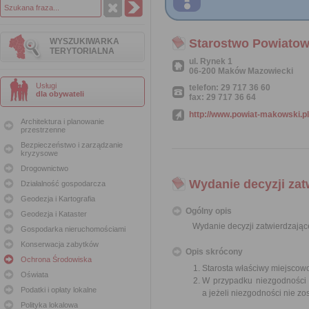
WYSZUKIWARKA
Starostwo Powiato
TERYTORIALNA
ul. Rynek 1
06-200 Maków Mazowiecki
Usługi
telefon: 29 717 36 60
dla obywateli
fax: 29 717 36 64
http://www.powiat-makowski.pl
Architektura i planowanie
przestrzenne
Bezpieczeństwo i zarządzanie
kryzysowe
Drogownictwo
Wydanie decyzji zat
Działalność gospodarcza
Geodezja i Kartografia
Ogólny opis
Geodezja i Kataster
Wydanie decyzji zatwierdzające
Gospodarka nieruchomościami
Konserwacja zabytków
Opis skrócony
Ochrona Środowiska
Starosta właściwy miejscowo 
Oświata
W przypadku niezgodności 
Podatki i opłaty lokalne
a jeżeli niezgodności nie zo
Polityka lokalowa