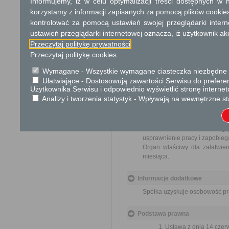
Informujemy, iż w celu optymalizacji treści dostępnych w
10 zł opłata za wydanie decy
korzystamy z informacji zapisanych za pomocą plików cookie
17 zł opłata skarbowa za z
kontrolować za pomocą ustawień swojej przeglądarki inter
ustawień przeglądarki internetowej oznacza, iż użytkownik ak
Tryb odwoławczy
Przeczytaj politykę prywatności
Odwołanie wnosi się do wła
Przeczytaj politykę cookies
decyzji za pośrednictwem org
lub data jego nadania w polski
Wymagane - Wszystkie wymagane ciasteczka niezbędne do
Ułatwiające - Dostosowują zawartości Serwisu do preferen
Skargi i wnioski
Użytkownika Serwisu i odpowiednio wyświetlić stronę interne
Analizy i tworzenia statystyk - Wpływają na wewnętrzne st
Przedmiotem skargi może by
ich pracowników, naruszenie p
spraw.
Przedmiotem wniosku mogą 
usprawnienie pracy i zapobieg
Organ właściwy dla załatwien
miesiąca.
Informacje dodatkowe
Spółka uzyskuje osobowość pra
Podstawa prawna
Ustawa z dnia 14 czer