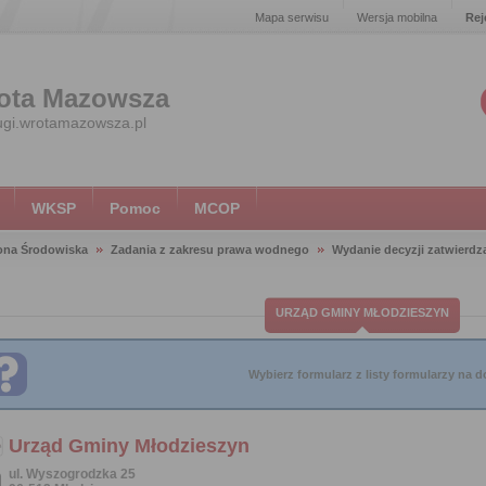
Mapa serwisu
Wersja mobilna
Rej
ota Mazowsza
ugi.wrotamazowsza.pl
WKSP
Pomoc
MCOP
ona Środowiska
Zadania z zakresu prawa wodnego
Wydanie decyzji zatwierdza
URZĄD GMINY MŁODZIESZYN
Wybierz formularz z listy formularzy na do
Urząd Gminy Młodzieszyn
ul. Wyszogrodzka 25