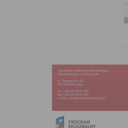
Wn
Urząd Marszałkowski Województwa
Mazowieckiego w Warszawie
ul. Jagiellońska 26
03-719 Warszawa
tel. (+48 22) 5979-100
fax (+48 22) 5979-290
e-mail: urzad@wrotamazowsza.pl