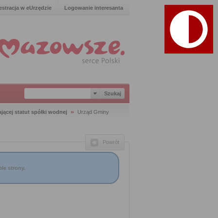
estracja w eUrzędzie
Logowanie interesanta
jącej statut spółki wodnej
Urząd Gminy
Powrót
le strony.