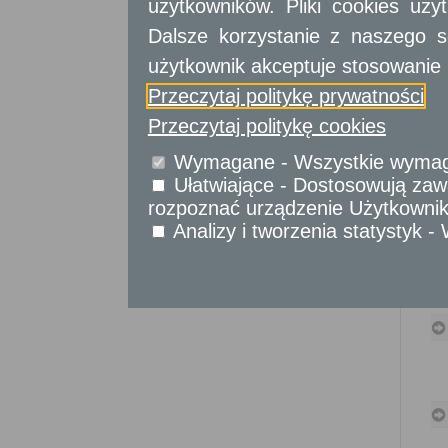
użytkowników. Pliki cookies uż
Sprawy komunikacyjne
Sprawy obywatelskie
Dalsze korzystanie z naszego s
Udostępnianie informacji publicznej
użytkownik akceptuje stosowanie 
Urząd Stanu Cywilnego
Przeczytaj politykę prywatności
Usługi
dla przedsiębiorców
Przeczytaj politykę cookies
Wymagane - Wszystkie wymagan
Usługi
dla instytucji,
urzędów
Ułatwiające - Dostosowują zawa
rozpoznać urządzenie Użytkownika
Analizy i tworzenia statystyk 