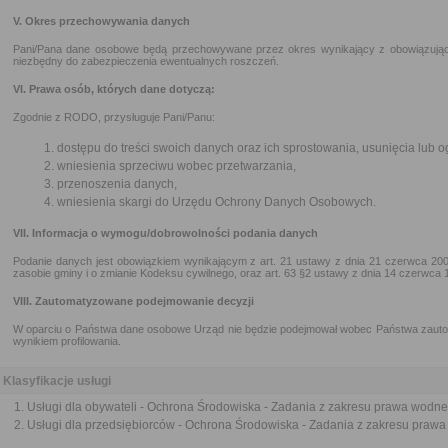
V. Okres przechowywania danych
Pani/Pana dane osobowe będą przechowywane przez okres wynikający z obowiązując
niezbędny do zabezpieczenia ewentualnych roszczeń.
VI. Prawa osób, których dane dotyczą:
Zgodnie z RODO, przysługuje Pani/Panu:
dostępu do treści swoich danych oraz ich sprostowania, usunięcia lub o
wniesienia sprzeciwu wobec przetwarzania,
przenoszenia danych,
wniesienia skargi do Urzędu Ochrony Danych Osobowych.
VII. Informacja o wymogu/dobrowolności podania danych
Podanie danych jest obowiązkiem wynikającym z art. 21 ustawy z dnia 21 czerwca 200
zasobie gminy i o zmianie Kodeksu cywilnego, oraz art. 63 §2 ustawy z dnia 14 czerwca
VIII. Zautomatyzowane podejmowanie decyzji
W oparciu o Państwa dane osobowe Urząd nie będzie podejmował wobec Państwa zauto
wynikiem profilowania.
Klasyfikacje usługi
Usługi dla obywateli - Ochrona Środowiska - Zadania z zakresu prawa wodn
Usługi dla przedsiębiorców - Ochrona Środowiska - Zadania z zakresu praw