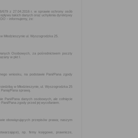
16/679 z 27.04.2016 r. w sprawie ochrony osób
epływu takich danych oraz uchylenia dyrektywy
ODO − informujemy, że:
 w Młodzieszynie ul. Wyszogrodzka 25.
Danych Osobowych, za pośrednictwem poczty
azany w pkt I.
onego wniosku, na podstawie Pani/Pana zgody
 siedzibą w Młodzieszynie, ul. Wyszogrodzka 25
ą Panią/Pana sprawą.
ie Pani/Pana danych osobowych, ale cofnięcie
 Pani/Pana zgody przed jej wycofaniem.
wie obowiązujących przepisów prawa; naszym
arzające), np. firmy księgowe, prawnicze,