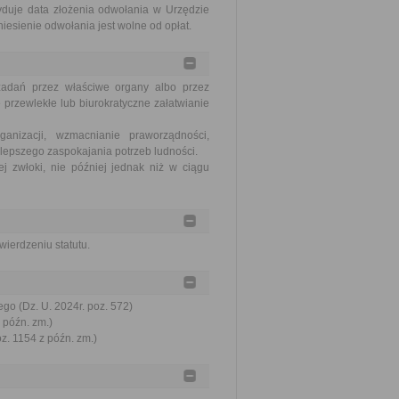
yduje data złożenia odwołania w Urzędzie
iesienie odwołania jest wolne od opłat.
zadań przez właściwe organy albo przez
 przewlekłe lub biurokratyczne załatwianie
nizacji, wzmacnianie praworządności,
lepszego zaspokajania potrzeb ludności.
j zwłoki, nie później jednak niż w ciągu
ierdzeniu statutu.
go (Dz. U. 2024r. poz. 572)
 późn. zm.)
oz. 1154 z późn. zm.)