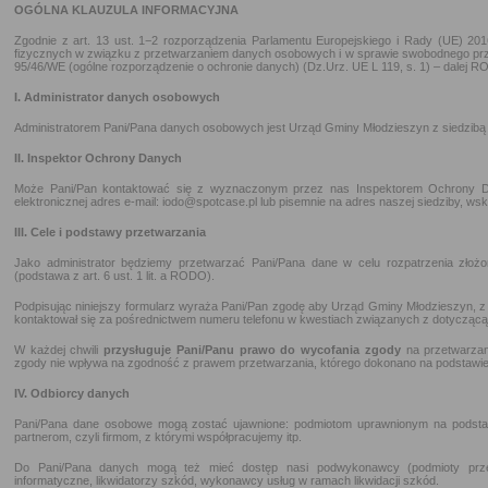
OGÓLNA KLAUZULA INFORMACYJNA
Zgodnie z art. 13 ust. 1−2 rozporządzenia Parlamentu Europejskiego i Rady (UE) 20
fizycznych w związku z przetwarzaniem danych osobowych i w sprawie swobodnego prz
95/46/WE (ogólne rozporządzenie o ochronie danych) (Dz.Urz. UE L 119, s. 1) – dalej R
I. Administrator danych osobowych
Administratorem Pani/Pana danych osobowych jest Urząd Gminy Młodzieszyn z siedzibą
II. Inspektor Ochrony Danych
Może Pani/Pan kontaktować się z wyznaczonym przez nas Inspektorem Ochrony 
elektronicznej adres e-mail: iodo@spotcase.pl lub pisemnie na adres naszej siedziby, wsk
III. Cele i podstawy przetwarzania
Jako administrator będziemy przetwarzać Pani/Pana dane w celu rozpatrzenia złoż
(podstawa z art. 6 ust. 1 lit. a RODO).
Podpisując niniejszy formularz wyraża Pani/Pan zgodę aby Urząd Gminy Młodzieszyn, z
kontaktował się za pośrednictwem numeru telefonu w kwestiach związanych z dotycząc
W każdej chwili
przysługuje Pani/Panu prawo do wycofania zgody
na przetwarzan
zgody nie wpływa na zgodność z prawem przetwarzania, którego dokonano na podstawie
IV. Odbiorcy danych
Pani/Pana dane osobowe mogą zostać ujawnione: podmiotom uprawnionym na podsta
partnerom, czyli firmom, z którymi współpracujemy itp.
Do Pani/Pana danych mogą też mieć dostęp nasi podwykonawcy (podmioty przetw
informatyczne, likwidatorzy szkód, wykonawcy usług w ramach likwidacji szkód.