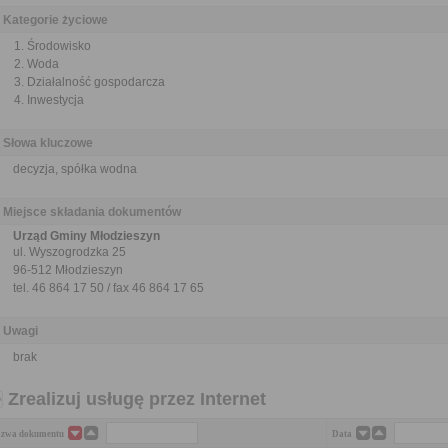
Kategorie życiowe
Środowisko
Woda
Działalność gospodarcza
Inwestycja
Słowa kluczowe
decyzja, spółka wodna
Miejsce składania dokumentów
Urząd Gminy Młodzieszyn
ul. Wyszogrodzka 25
96-512 Młodzieszyn
tel. 46 864 17 50 / fax 46 864 17 65
Uwagi
brak
Zrealizuj usługę przez Internet
zwa dokumentu
Data