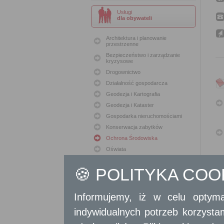
Usługi
dla obywateli
Architektura i planowanie
przestrzenne
Bezpieczeństwo i zarządzanie
kryzysowe
Drogownictwo
Działalność gospodarcza
Geodezja i Kartografia
Geodezja i Kataster
Gospodarka nieruchomościami
Konserwacja zabytków
Ochrona Środowiska
Oświata
Podatki i opłaty lokalne
🍪 POLITYKA CO
Polityka lokalowa
Polityka społeczna
Skargi i wnioski
Informujemy, iż w celu optyma
Sport i Rekreacja
indywidualnych potrzeb korzyst
Sprawy komunalne