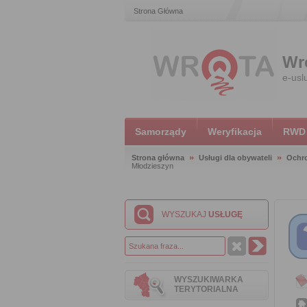
Strona Główna
Wr
e-usl
Samorządy
Weryfikacja
RWD
Strona główna
Usługi dla obywateli
Ochr
Młodzieszyn
WYSZUKAJ
USŁUGĘ
WYSZUKIWARKA
TERYTORIALNA