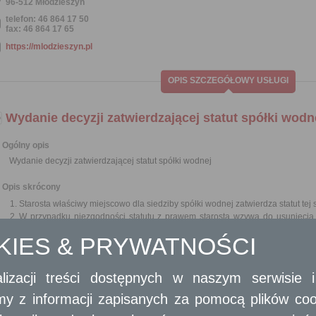
96-512 Młodzieszyn
telefon: 46 864 17 50
fax: 46 864 17 65
https://mlodzieszyn.pl
OPIS SZCZEGÓŁOWY USŁUGI
Wydanie decyzji zatwierdzającej statut spółki wodn
Ogólny opis
Wydanie decyzji zatwierdzającej statut spółki wodnej
Opis skrócony
Starosta właściwy miejscowo dla siedziby spółki wodnej zatwierdza statut tej 
W przypadku niezgodności statutu z prawem starosta wzywa do usunięcia 
a jeżeli niezgodności nie zostaną usunięte - odmawia, w drodze decyzji, zatwi
OKIES & PRYWATNOŚCI
Wymagane dokumenty
Wniosek o zatwierdzenie statutu spółki wodnej.
lizacji treści dostępnych w naszym serwisie
Statut spółki wodnej.
amy z informacji zapisanych za pomocą plików co
Dokumenty potwierdzające uchwalenie statutu spółki przez osoby zaintereso
Dokumenty potwierdzające dokonanie wyboru organów spółki.