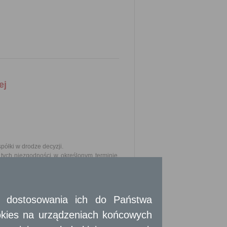
ej
spółki w drodze decyzji.
tych niezgodności w określonym terminie,
erdzenia statutu.
 i dostosowania ich do Państwa
okies na urządzeniach końcowych
wane utworzeniem spółki.