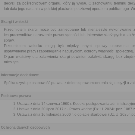
decyzji za pośrednictwem organu, który ją wydał. O zachowaniu terminu dec
lub data jego nadania w polskiej placówce pocztowej operatora publicznego. Wn
Skargi i wnioski
Przedmiotem skargi może być zaniedbanie lub nienależyte wykonywanie 
ich pracowników, naruszenie praworządności lub interesów skarżących a także
spraw.
Przedmiotem wniosku mogą być między innymi sprawy ulepszenia orga
usprawnienie pracy i zapobieganie nadużyciom, ochrony własności społecznej, 
Organ właściwy dla załatwienia skargi powinien załatwić skargę bez zbędne
miesiąca.
Informacje dodatkowe
Spółka uzyskuje osobowość prawną z dniem uprawomocnienia się decyzji o zatw
Podstawa prawna
Ustawa z dnia 14 czerwca 1960 r. Kodeks postępowania administracyjne
Ustawa z dnia 20 lipca 2017 r. - Prawo wodne (Dz. U. 2024r. poz. 1087 z
Ustawa z dnia 16 listopada 2006 r. o opłacie skarbowej (Dz. U. 2025r. p
Ochrona danych osobowych