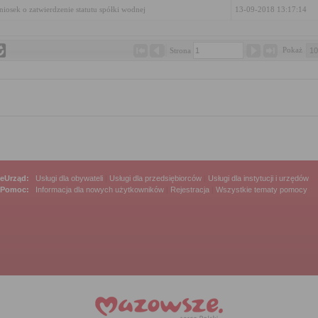
iosek o zatwierdzenie statutu spółki wodnej
13-09-2018 13:17:14
Pokaż 
Strona 
eUrząd:
Usługi dla obywateli
|
Usługi dla przedsiębiorców
|
Usługi dla instytucji i urzędów
Pomoc:
Informacja dla nowych użytkowników
|
Rejestracja
|
Wszystkie tematy pomocy