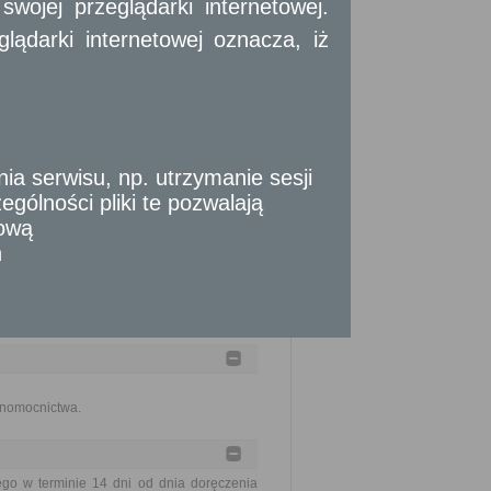
ojej przeglądarki internetowej.
szczenia stosownej opłaty.
ądarki internetowej oznacza, iż
ia złożenia kompletnego wniosku (do tego
 serwisu, np. utrzymanie sesji
okonania określonych czynności, okresów
gólności pliki te pozwalają
y strony albo z przyczyn niezależnych
tową
do 2 miesięcy.
n
łnomocnictwa.
o w terminie 14 dni od dnia doręczenia