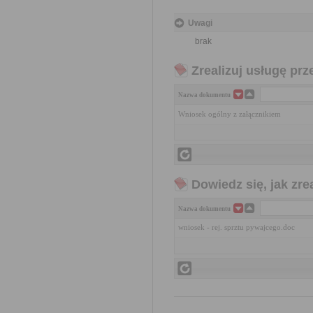
Uwagi
brak
Zrealizuj usługę prz
Nazwa dokumentu
Wniosek ogólny z załącznikiem
Dowiedz się, jak zr
Nazwa dokumentu
wniosek - rej. sprztu pywajcego.doc