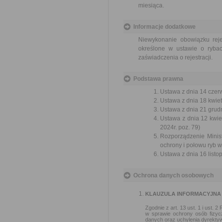
miesiąca.
Informacje dodatkowe
Niewykonanie obowiązku reje
określone w ustawie o ryba
zaświadczenia o rejestracji.
Podstawa prawna
Ustawa z dnia 14 czer
Ustawa z dnia 18 kwiet
Ustawa z dnia 21 grudn
Ustawa z dnia 12 kwiet
2024r. poz. 79)
Rozporządzenie Minis
ochrony i połowu ryb 
Ustawa z dnia 16 listop
Ochrona danych osobowych
KLAUZULA INFORMACYJNA
Zgodnie z art. 13 ust. 1 i ust.
w sprawie ochrony osób fizy
danych oraz uchylenia dyrekty