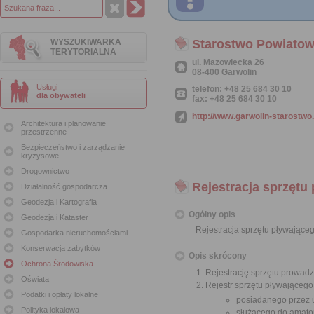
WYSZUKIWARKA
Starostwo Powiatow
TERYTORIALNA
ul. Mazowiecka 26
08-400 Garwolin
Usługi
telefon: +48 25 684 30 10
dla obywateli
fax: +48 25 684 30 10
http://www.garwolin-starostwo.
Architektura i planowanie
przestrzenne
Bezpieczeństwo i zarządzanie
kryzysowe
Drogownictwo
Rejestracja sprzętu
Działalność gospodarcza
Geodezja i Kartografia
Ogólny opis
Geodezja i Kataster
Rejestracja sprzętu pływające
Gospodarka nieruchomościami
Konserwacja zabytków
Opis skrócony
Ochrona Środowiska
Rejestrację sprzętu prowadz
Oświata
Rejestr sprzętu pływającego
Podatki i opłaty lokalne
posiadanego przez 
Polityka lokalowa
służącego do amator