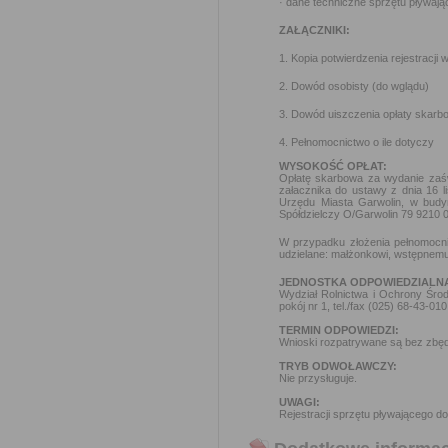
· dane techniczne sprzętu pływając
ZAŁĄCZNIKI:
1. Kopia potwierdzenia rejestracji
2. Dowód osobisty (do wglądu)
3. Dowód uiszczenia opłaty skarbow
4. Pełnomocnictwo o ile dotyczy
WYSOKOŚĆ OPŁAT:
Opłatę skarbowa za wydanie zaświ
załacznika do ustawy z dnia 16 li
Urzędu Miasta Garwolin, w budyn
Spółdzielczy O/Garwolin 79 9210 
W przypadku złożenia pełnomocnic
udzielane: małżonkowi, wstępnemu
JEDNOSTKA ODPOWIEDZIALN
Wydział Rolnictwa i Ochrony Środ
pokój nr 1, tel./fax (025) 68-43-0
TERMIN ODPOWIEDZI:
Wnioski rozpatrywane są bez zbędn
TRYB ODWOŁAWCZY:
Nie przysługuje.
UWAGI:
Rejestracji sprzętu pływającego d