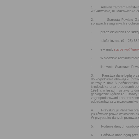
1.
Administratorem Państwa
w Garwolinie, ul. Mazowiecka 26,
2.
Starosta Powiatu G
sprawach związanych z ochroną
·
przez elektroniczną skr
·
telefonicznie: (0 – 25) 68
·
e – mail:
starostwo@garwo
·
w siedzibie Administrator
·
listownie: Starostwo Pow
3.
Państwa dane będą prz
do wypełnienia obowiązku praw
ustawy z dnia 3 października 
środowiska oraz o ocenach odd
1991 r. o lasach, ustawy z dn
geologiczne i górnicze, ustawy
zagospodarowaniu przestrzen
odpadachwraz z przepisami wy
4.
Przysługuje Państwu pra
jak również prawo wniesienia
W przypadku danych przetwarzan
5.
Podanie danych osobowyc
6.
Państwa dane będą prze