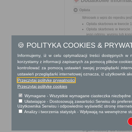
Dodatkowe informac
Opłata
Wniosek o wpis do rejestru jest
Opłata skarbowa w kwocie 17
Opłata skarbowa w kwocie 1
jego odpisu, wypisu lub kopii
🍪 POLITYKA COOKIES & PRYWA
Tryb odwoławczy
Brak
Informujemy, iż w celu optymalizacji treści dostępnych w
korzystamy z informacji zapisanych za pomocą plików cookie
kontrolować za pomocą ustawień swojej przeglądarki inter
Skargi i wnioski
ustawień przeglądarki internetowej oznacza, iż użytkownik ak
Przedmiotem skargi może być
Przeczytaj politykę prywatności
pracowników, naruszenie praw
spraw.
Przeczytaj politykę cookies
Przedmiotem wniosku mogą by
Wymagane - Wszystkie wymagane ciasteczka niezbędne do
ulepszenia organizacji,
Ułatwiające - Dostosowują zawartości Serwisu do preferen
wzmacnianie praworządnośc
Użytkownika Serwisu i odpowiednio wyświetlić stronę interne
usprawnienie pracy i zapob
Analizy i tworzenia statystyk - Wpływają na wewnętrzne st
ochrony własności społeczne
lepszego zaspokajania potrz
Organ właściwy dla załatwien