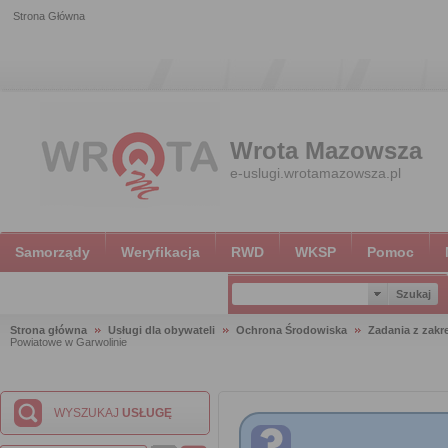
Strona Główna
Wrota Mazowsza
e-uslugi.wrotamazowsza.pl
Samorządy
Weryfikacja
RWD
WKSP
Pomoc
Strona główna
Usługi dla obywateli
Ochrona Środowiska
Zadania z zak
Powiatowe w Garwolinie
WYSZUKAJ
USŁUGĘ