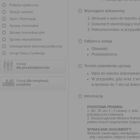
Polityka społeczna
Wymagane dokumenty
Skargi i wnioski
Wniosek o wpis do rejestru 
Sport i Rekreacja
Dokument stwierdzający toż
Sprawy komunalne
Pełnomocnictwo w przypadku
Sprawy komunikacyjne
Sprawy obywatelskie
Odbiorca usługi
Udostępnianie informacji publicznej
Obywatel,
Urząd Stanu Cywilnego
Przedsiębiorca
Usługi
Termin załatwienia sprawy
dla przedsiębiorców
Wpis do rejestru dokonywany
W przypadku, gdy wraz z wn
Usługi
dla instytucji,
urzędów
w terminie do 7 dni od dokona
Informacja
PODSTAWA PRAWNA:
1. Art. 20 ust 2 i 3 ustawy z dnia
późniejszymi zmianami).
2. Rozporządzenie Ministra Rolnic
połowu innych organizmów żyjącyc
WYMAGANE DOKUMENTY:
Wniosek zawierający następujące
· imię i nazwisko, miejsce zamie