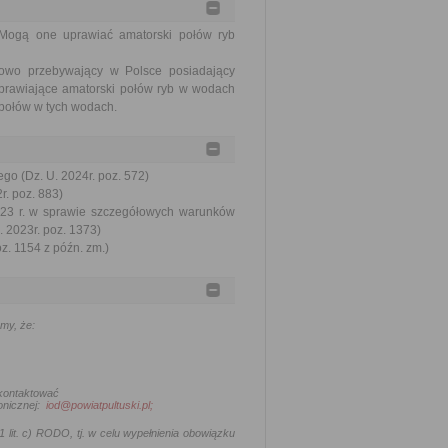
 Mogą one uprawiać amatorski połów ryb
sowo przebywający w Polsce posiadający
prawiające amatorski połów ryb w wodach
 połów w tych wodach.
go (Dz. U. 2024r. poz. 572)
r. poz. 883)
2023 r. w sprawie szczegółowych warunków
 2023r. poz. 1373)
oz. 1154 z późn. zm.)
my, że:
 kontaktować
onicznej:
iod@powiatpultuski.pl;
 lit. c) RODO, tj.
w celu wypełnienia obowiązku