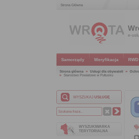
Strona Główna
Wr
e-usl
Samorządy
Weryfikacja
RWD
Strona główna
Usługi dla obywateli
Ochr
Starostwo Powiatowe w Pułtusku
WYSZUKAJ
USŁUGĘ
WYSZUKIWARKA
TERYTORIALNA