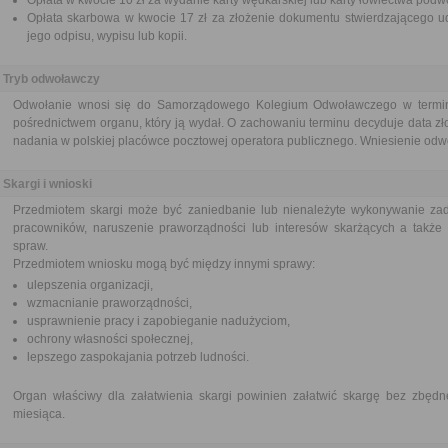
Opłata w kwocie 10 zł za wydanie karty wędkarskiej lub karty łowiectwa pod
Opłata skarbowa w kwocie 17 zł za złożenie dokumentu stwierdzającego ud
jego odpisu, wypisu lub kopii.
Tryb odwoławczy
Odwołanie wnosi się do Samorządowego Kolegium Odwoławczego w termini
pośrednictwem organu, który ją wydał. O zachowaniu terminu decyduje data zł
nadania w polskiej placówce pocztowej operatora publicznego. Wniesienie odwoł
Skargi i wnioski
Przedmiotem skargi może być zaniedbanie lub nienależyte wykonywanie zad
pracowników, naruszenie praworządności lub interesów skarżących a także p
spraw.
Przedmiotem wniosku mogą być między innymi sprawy:
ulepszenia organizacji,
wzmacnianie praworządności,
usprawnienie pracy i zapobieganie nadużyciom,
ochrony własności społecznej,
lepszego zaspokajania potrzeb ludności.
Organ właściwy dla załatwienia skargi powinien załatwić skargę bez zbędne
miesiąca.