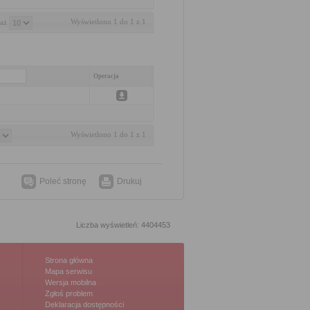
Wyświetlono 1 do 1 z 1
aż 
Operacja
Wyświetlono 1 do 1 z 1
Poleć stronę
Drukuj
Liczba wyświetleń: 4404453
Strona główna
Mapa serwisu
Wersja mobilna
Zgłoś problem
Deklaracja dostępności