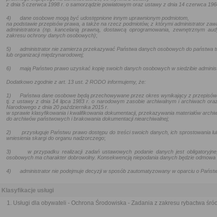
z dnia 5 czerwca 1998 r. o samorządzie powiatowym oraz
ustawy z dnia 14 czerwca 196
4)
dane osobowe mogą być udostępnione innym uprawnionym podmiotom,
na podstawie przepisów prawa, a także na rzecz podmiotów, z którymi administrator zaw
administratora (np. kancelarią prawną, dostawcą oprogramowania, zewnętrznym aud
zakresu ochrony danych osobowych)
;
5)
administrator nie zamierza przekazywać Państwa danych osobowych do państwa t
lub organizacji międzynarodowej;
6)
mają Państwo prawo uzyskać kopię swoich danych osobowych w siedzibie administ
Dodatkowo zgodnie z art. 13 ust. 2 RODO informujemy, że:
1)
Państwa dane osobowe będą przechowywane przez okres wynikający z przepisów
tj. z ustawy z dnia 14 lipca 1983 r. o narodowym zasobie archiwalnym i archiwach oraz
Narodowego z dnia 20 października 2015 r.
w sprawie klasyfikowania i kwalifikowania dokumentacji, przekazywania materiałów archi
do archiwów państwowych i brakowania dokumentacji niearchiwalnej
;
2)
przysługuje Państwu prawo dostępu do treści swoich danych, ich sprostowania lu
wniesienia skargi do organu nadzorczego
;
3)
w przypadku realizacji zadań ustawowych podanie danych jest obligatoryj
osobowych ma charakter dobrowolny. Konsekwencją niepodania danych będzie odmowa za
4)
administrator nie podejmuje decyzji w sposób zautomatyzowany w oparciu o Pańs
Klasyfikacje usługi
Usługi dla obywateli - Ochrona Środowiska - Zadania z zakresu rybactwa śr