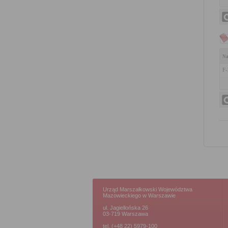
Na
F-
Urząd Marszałkowski Województwa
Mazowieckiego w Warszawie
ul. Jagiellońska 26
03-719 Warszawa
tel. (+48 22) 5979-100