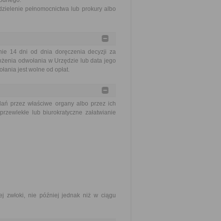
wodnego.
zielenie pełnomocnictwa lub prokury albo
e 14 dni od dnia doręczenia decyzji za
ożenia odwołania w Urzędzie lub data jego
ania jest wolne od opłat.
ań przez właściwe organy albo przez ich
rzewlekłe lub biurokratyczne załatwianie
j zwłoki, nie później jednak niż w ciągu