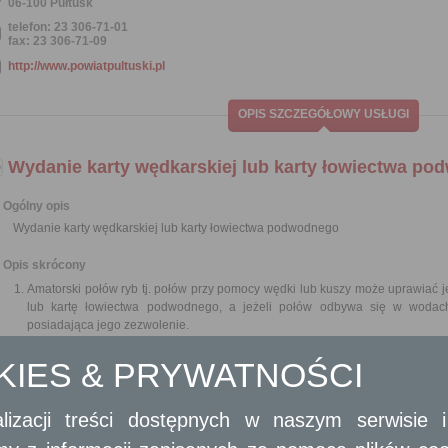
06-100 Pułtusk
telefon: 23 306-71-01
fax: 23 306-71-09
http://www.powiatpultuski.pl
OPIS SZCZEGÓŁOWY USŁUGI
Wydanie karty wędkarskiej lub karty łowiectwa p
Ogólny opis
Wydanie karty wędkarskiej lub karty łowiectwa podwodnego
Opis skrócony
Amatorski połów ryb tj. połów przy pomocy wędki lub kuszy może uprawiać 
lub kartę łowiectwa podwodnego, a jeżeli połów odbywa się w woda
posiadająca jego zezwolenie.
Kartę wędkarską lub kartę łowiectwa podwodnego wydaje starosta właści
(prezydent miasta), po złożeniu przez osobę zainteresowaną egzaminu z
OKIES & PRYWATNOŚCI
komisją powołaną przez społeczną organizację amatorskiego połowu ryb.
Z obowiązku składania egzaminu są zwolnione osoby posiadające średnie lu
lizacji treści dostępnych w naszym serwisie
Wymagane dokumenty