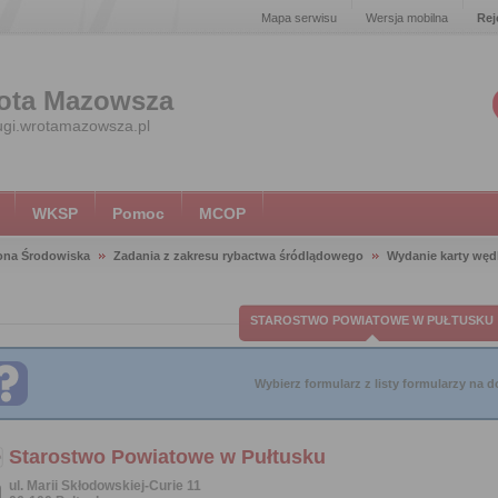
Mapa serwisu
Wersja mobilna
Rej
ota Mazowsza
ugi.wrotamazowsza.pl
WKSP
Pomoc
MCOP
ona Środowiska
Zadania z zakresu rybactwa śródlądowego
Wydanie karty węd
STAROSTWO POWIATOWE W PUŁTUSKU
Wybierz formularz z listy formularzy na do
Starostwo Powiatowe w Pułtusku
ul. Marii Skłodowskiej-Curie 11