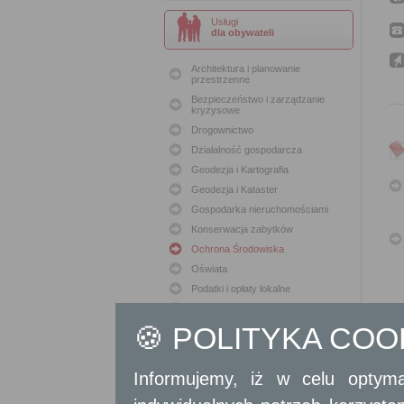
Usługi
dla obywateli
Architektura i planowanie
przestrzenne
Bezpieczeństwo i zarządzanie
kryzysowe
Drogownictwo
Działalność gospodarcza
Geodezja i Kartografia
Geodezja i Kataster
Gospodarka nieruchomościami
Konserwacja zabytków
Ochrona Środowiska
Oświata
Podatki i opłaty lokalne
Polityka lokalowa
🍪 POLITYKA CO
Polityka społeczna
Skargi i wnioski
Sport i Rekreacja
Informujemy, iż w celu optyma
Sprawy komunalne