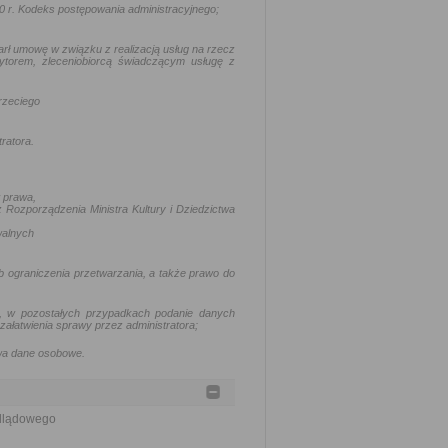
0 r. Kodeks postępowania administracyjnego
;
arł umowę w związku z realizacją usług na rzecz
ytorem, zleceniobiorcą świadczącym usługę z
rzeciego
ratora.
 prawa,
 Rozporządzenia Ministra Kultury i Dziedzictwa
walnych
b ograniczenia przetwarzania, a także prawo do
ne, w pozostałych przypadkach podanie danych
łatwienia sprawy przez administratora;
twa dane osobowe.
ódlądowego