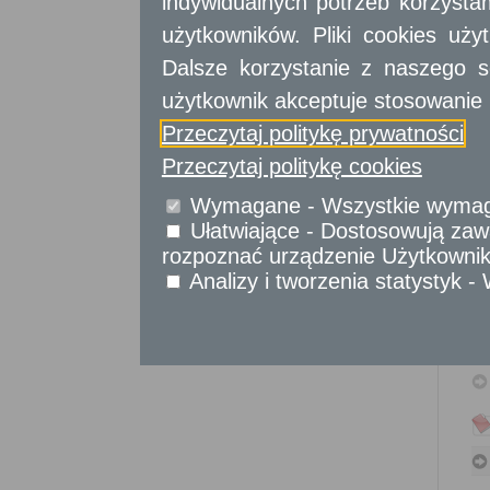
indywidualnych potrzeb korzyst
Sprawy komunikacyjne
Sprawy obywatelskie
użytkowników. Pliki cookies uż
Udostępnianie informacji publicznej
Dalsze korzystanie z naszego s
Urząd Stanu Cywilnego
użytkownik akceptuje stosowanie 
Usługi
dla przedsiębiorców
Przeczytaj politykę prywatności
Przeczytaj politykę cookies
Usługi
dla instytucji,
urzędów
Wymagane - Wszystkie wymagan
Ułatwiające - Dostosowują zawa
rozpoznać urządzenie Użytkownika
Analizy i tworzenia statystyk 