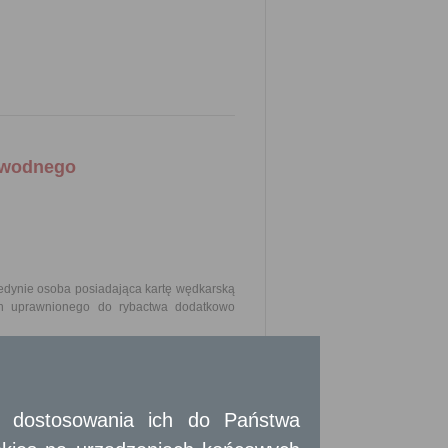
odwodnego
jedynie osoba posiadająca kartę wędkarską
ch uprawnionego do rybactwa dodatkowo
wy dla miejsca zamieszkania wnioskodawcy
e znajomości ochrony i połowu ryb przed
b wyższe wykształcenie rybackie.
 i dostosowania ich do Państwa