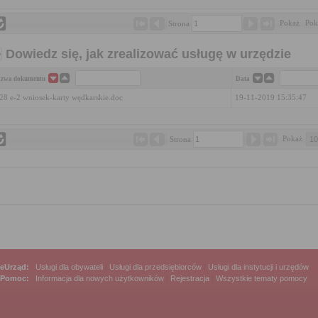
Pokaż 
Pok
Strona 
Dowiedz się, jak zrealizować usługę w urzędzie
zwa dokumentu
Data
28 e-2 wniosek-karty wędkarskie.doc
19-11-2019 15:35:47
Pokaż 
Strona 
eUrząd:
Usługi dla obywateli
|
Usługi dla przedsiębiorców
|
Usługi dla instytucji i urzędów
Pomoc:
Informacja dla nowych użytkowników
|
Rejestracja
|
Wszystkie tematy pomocy