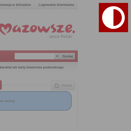
estracja w eUrzędzie
Logowanie interesanta
karskiej lub karty łowiectwa podwodnego
Powrót
le strony.