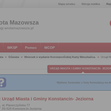
Mapa serwisu
Wersja mobilna
Rej
ota Mazowsza
ugi.wrotamazowsza.pl
WKSP
Pomoc
MCOP
ata
Oświata
Wniosek o wydanie Konstancińskiej Karty Mieszkańca.
Urząd M
URZĄD MIASTA I GMINY KONSTANCIN- JEZIO
Wybierz formularz z listy formularzy na do
Urząd Miasta i Gminy Konstancin- Jeziorna
ul. Piaseczyńska 77
05-520 Konstancin-Jeziorna