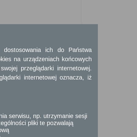
ńca.
 i dostosowania ich do Państwa
okies na urządzeniach końcowych
ojej przeglądarki internetowej.
ądarki internetowej oznacza, iż
n-Jeziorna, rozliczającym swój podatek
żyć wypełniony wniosek, wraz z aktualnym
 serwisu, np. utrzymanie sesji
gólności pliki te pozwalają
tową
n