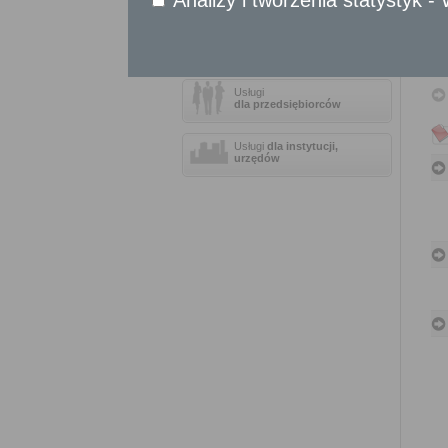
Sprawy obywatelskie
Udostępnianie informacji publicznej
Urząd Stanu Cywilnego
Usługi
dla przedsiębiorców
Usługi
dla instytucji,
urzędów