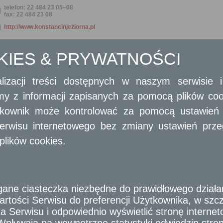
telefon: 22 484 23 05–08
fax: 22 484 23 08
http://www.konstancinjeziorna.pl
OPIS SZCZEGÓŁOWY USŁUGI
OKIES & PRYWATNOŚCI
Wniosek o wydanie Konstancińskiej Karty Mieszka
lizacji treści dostępnych w naszym serwisie
amy z informacji zapisanych za pomocą plików co
Ogólny opis
Wniosek o wydanie Konstancińskiej Karty Mieszkańca.
ytkownik może kontrolować za pomocą ustawień sw
erwisu internetowego bez zmiany ustawień przegl
Opis skrócony
Karta wydawana jest bezpłatnie pełnoletnim mieszkańcom gminy Konstanci
plików cookies.
dochodowy w piaseczyńskim urzędzie skarbowym. Aby ją otrzymać, należy zło
zdjęciem.
Wymagane dokumenty
1. Wypełniony wniosek
e ciasteczka niezbędne do prawidłowego działania
2. Zdjęcie
rtości Serwisu do preferencji Użytkownika, w szcze
 Serwisu i odpowiednio wyświetlić stronę interne
Odbiorca usługi
- Wpływają na wewnętrzne statystyki odwiedzin stro
Obywatel