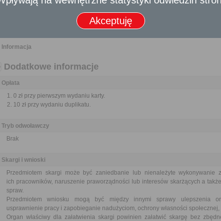
Termin załatwienia sprawy
Akceptuję
Sprawa załatwiana jest niezwłocznie
Informacja
Dodatkowe informacje
Opłata
0 zł przy pierwszym wydaniu karty.
10 zł przy wydaniu duplikatu.
Tryb odwoławczy
Brak
Skargi i wnioski
Przedmiotem skargi może być zaniedbanie lub nienależyte wykonywanie 
ich pracowników, naruszenie praworządności lub interesów skarżących a także
spraw.
Przedmiotem wniosku mogą być między innymi sprawy ulepszenia orga
usprawnienie pracy i zapobieganie nadużyciom, ochrony własności społecznej, 
Organ właściwy dla załatwienia skargi powinien załatwić skargę bez zbędne