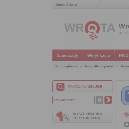
Strona Główna
Wr
e-usl
Samorządy
Weryfikacja
RWD
Strona główna
Usługi dla obywateli
Oświ
WYSZUKAJ
USŁUGĘ
WYSZUKIWARKA
TERYTORIALNA