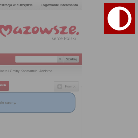
estracja w eUrzędzie
Logowanie interesanta
iasta i Gminy Konstancin- Jeziorna
RNA
Powrót
le strony.