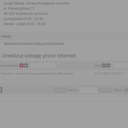
Urząd Miasta i Gminy Konstancin-Jeziorna
ul. Piaseczyńska 77
05-520 Konstancin-Jeziorna
poniedziałek 8:00 - 16:30
wtorek - piątek 8:00 - 15:30
Uwagi
Wydanie pierwszej karty jest bezpłatne
Zrealizuj usługę przez Internet
zwa dokumentu
Data
 Wniosek o wydanie Konstancińskiej Karty Mieszkańca
23-10-2015 10:03:12
Pokaż 
Strona 