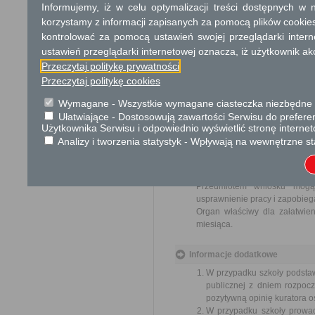
Informujemy, iż w celu optymalizacji treści dostępnych w
Opłata
korzystamy z informacji zapisanych za pomocą plików cookie
Wpis do ewidencji szkół i plac
kontrolować za pomocą ustawień swojej przeglądarki inter
ustawień przeglądarki internetowej oznacza, iż użytkownik ak
Tryb odwoławczy
Przeczytaj politykę prywatności
Odwołanie wnosi się do Mazow
Przeczytaj politykę cookies
rejestracji za pośrednictwem 
lub data jego nadania w polski
Wymagane - Wszystkie wymagane ciasteczka niezbędne do
Ułatwiające - Dostosowują zawartości Serwisu do preferen
Użytkownika Serwisu i odpowiednio wyświetlić stronę interne
Skargi i wnioski
Analizy i tworzenia statystyk - Wpływają na wewnętrzne st
Przedmiotem skargi może by
ich pracowników, naruszenie p
spraw.
Przedmiotem wniosku mogą 
usprawnienie pracy i zapobieg
Organ właściwy dla załatwien
miesiąca.
Informacje dodatkowe
W przypadku szkoły podstaw
publicznej z dniem rozpocz
pozytywną opinię kuratora o
W przypadku szkoły prowad