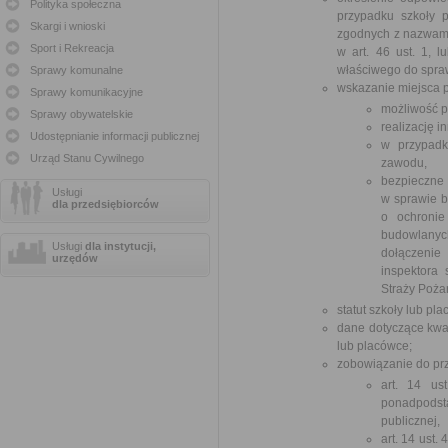
Polityka społeczna
przypadku szkoły 
Skargi i wnioski
zgodnych z nazwami
Sport i Rekreacja
w art. 46 ust. 1, l
właściwego do spra
Sprawy komunalne
wskazanie miejsca p
Sprawy komunikacyjne
możliwość 
Sprawy obywatelskie
realizację i
Udostępnianie informacji publicznej
w przypadk
Urząd Stanu Cywilnego
zawodu,
bezpieczne
Usługi
w sprawie b
dla przedsiębiorców
o ochronie
budowlanych
Usługi
dla instytucji,
dołączenie
urzędów
inspektora
Straży Pożar
statut szkoły lub pla
dane dotyczące kwal
lub placówce;
zobowiązanie do pr
art. 14 us
ponadpodst
publicznej,
art. 14 ust.