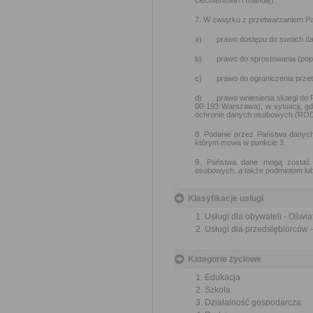
Liechtenstein i Islandię).
7. W związku z przetwarzaniem P
a) prawo dostępu do swoich dany
b) prawo do sprostowania (popr
c) prawo do ograniczenia przet
d) prawo wniesienia skargi do 
00-193 Warszawa), w sytuacji, g
ochronie danych osobowych (RO
8. Podanie przez Państwa danych
którym mowa w punkcie 3.
9. Państwa dane mogą zostać 
osobowych, a także podmiotom lub
Klasyfikacje usługi
Usługi dla obywateli - Oświa
Usługi dla przedsiębiorców 
Kategorie życiowe
Edukacja
Szkoła
Działalność gospodarcza