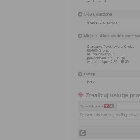
Rodzina
Słowa kluczowe
ewidencja, szkoła
Miejsce składania dokumentów
Starostwo Powiatowe w Grójcu
05-600 Grójec
ul. Piłsudskiego 59
poniedziałek 8.00 - 16.00
wtorek - piątek 7.30 - 15.30
Uwagi
brak
Zrealizuj usługę prz
Nazwa dokumentu
Zgłoszenie do ewidencji szkół i placówe