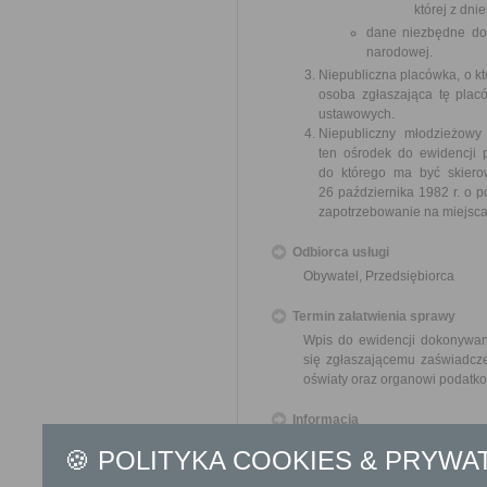
której z dni
dane niezbędne do 
narodowej.
Niepubliczna placówka, o kt
osoba zgłaszająca tę plac
ustawowych.
Niepubliczny młodzieżowy
ten ośrodek do ewidencji p
do którego ma być skierow
26 października 1982 r. o po
zapotrzebowanie na miejsc
Odbiorca usługi
Obywatel, Przedsiębiorca
Termin załatwienia sprawy
Wpis do ewidencji dokonywany
się zgłaszającemu zaświadcze
oświaty oraz organowi podatk
Informacja
🍪 POLITYKA COOKIES & PRYWA
Dodatkowe informac