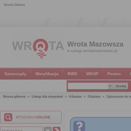
Strona Główna
Wrota Mazowsza
e-uslugi.wrotamazowsza.pl
Samorządy
Weryfikacja
RWD
WKSP
Pomoc
Strona główna
Usługi dla obywateli
Oświata
Oświata
Zgłoszenie do e
WYSZUKAJ
USŁUGĘ