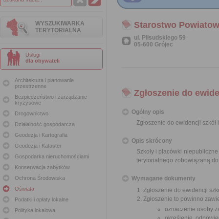
WYSZUKIWARKA
Starostwo Powiatow
TERYTORIALNA
ul. Piłsudskiego 59
05-600 Grójec
Usługi
dla obywateli
Architektura i planowanie
przestrzenne
Zgłoszenie do ewide
Bezpieczeństwo i zarządzanie
kryzysowe
Ogólny opis
Drogownictwo
Zgłoszenie do ewidencji szkół 
Działalność gospodarcza
Geodezja i Kartografia
Opis skrócony
Geodezja i Kataster
Szkoły i placówki niepubliczn
Gospodarka nieruchomościami
terytorialnego zobowiązaną do
Konserwacja zabytków
Ochrona Środowiska
Wymagane dokumenty
Oświata
Zgłoszenie do ewidencji szkó
Zgłoszenie to powinno zawi
Podatki i opłaty lokalne
oznaczenie osoby za
Polityka lokalowa
określenie odpowie