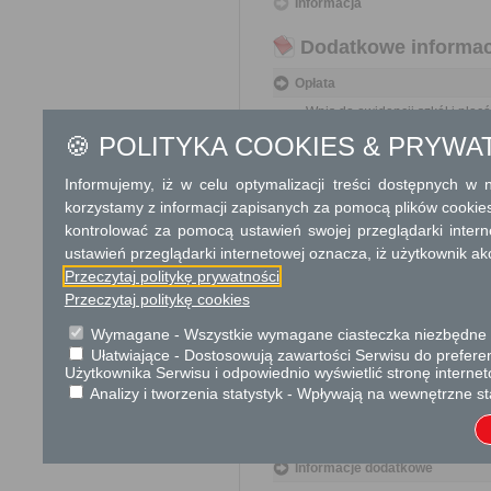
Informacja
Dodatkowe informac
Opłata
Wpis do ewidencji szkół i plac
🍪 POLITYKA COOKIES & PRYWA
Tryb odwoławczy
Informujemy, iż w celu optymalizacji treści dostępnych w
Odwołanie wnosi się do Mazow
korzystamy z informacji zapisanych za pomocą plików cookie
rejestracji za pośrednictwem 
lub data jego nadania w polski
kontrolować za pomocą ustawień swojej przeglądarki inter
ustawień przeglądarki internetowej oznacza, iż użytkownik ak
Skargi i wnioski
Przeczytaj politykę prywatności
Przeczytaj politykę cookies
Przedmiotem skargi może by
ich pracowników, naruszenie p
Wymagane - Wszystkie wymagane ciasteczka niezbędne do
spraw.
Ułatwiające - Dostosowują zawartości Serwisu do preferen
Przedmiotem wniosku mogą 
Użytkownika Serwisu i odpowiednio wyświetlić stronę interne
usprawnienie pracy i zapobieg
Analizy i tworzenia statystyk - Wpływają na wewnętrzne st
Organ właściwy dla załatwien
miesiąca.
Informacje dodatkowe