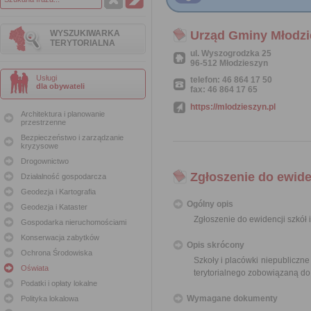
WYSZUKIWARKA
Urząd Gminy Młodzi
TERYTORIALNA
ul. Wyszogrodzka 25
96-512 Młodzieszyn
Usługi
telefon: 46 864 17 50
dla obywateli
fax: 46 864 17 65
https://mlodzieszyn.pl
Architektura i planowanie
przestrzenne
Bezpieczeństwo i zarządzanie
kryzysowe
Drogownictwo
Zgłoszenie do ewide
Działalność gospodarcza
Geodezja i Kartografia
Ogólny opis
Geodezja i Kataster
Zgłoszenie do ewidencji szkół 
Gospodarka nieruchomościami
Konserwacja zabytków
Opis skrócony
Ochrona Środowiska
Szkoły i placówki niepubliczn
Oświata
terytorialnego zobowiązaną do
Podatki i opłaty lokalne
Wymagane dokumenty
Polityka lokalowa