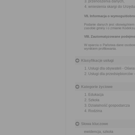
przenoszenia danych,
wniesienia skargi do Urzę
VII. Informacja o wymogu/dobr
Podanie danych jest obowiązkiem 
zasobie gminy i o zmianie Kodeksu
VIII. Zautomatyzowane podejmo
W oparciu o Państwa dane osobow
wynikiem profilowania.
Klasyfikacje usługi
Usługi dla obywateli - Oświa
Usługi dla przedsiębiorców 
Kategorie życiowe
Edukacja
Szkoła
Działalność gospodarcza
Rodzina
Słowa kluczowe
ewidencja, szkoła