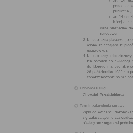
art. 14 us
ponadpodst
publicznej,
art. 14 ust.
której z dni
dane niezbędne do 
narodowej.
Niepubliczna placówka, o kt
osoba zgłaszająca tę plac
ustawowych.
Niepubliczny młodzieżowy
ten ośrodek do ewidencji p
do którego ma być skierow
26 października 1982 r. o po
zapotrzebowanie na miejsc
Odbiorca usługi
Obywatel, Przedsiębiorca
Termin załatwienia sprawy
Wpis do ewidencji dokonywany
się zgłaszającemu zaświadcze
oświaty oraz organowi podatk