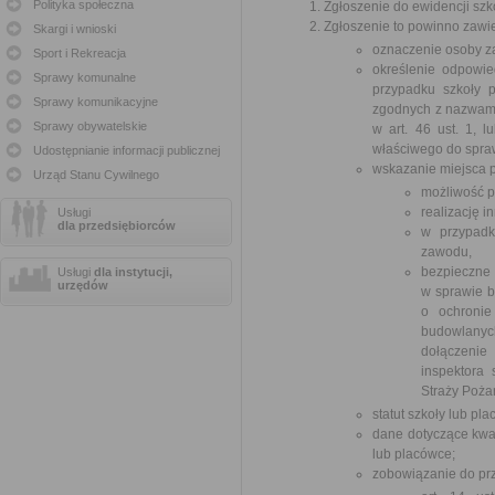
Polityka społeczna
Zgłoszenie do ewidencji szkó
Zgłoszenie to powinno zawi
Skargi i wnioski
oznaczenie osoby za
Sport i Rekreacja
określenie odpowie
Sprawy komunalne
przypadku szkoły 
Sprawy komunikacyjne
zgodnych z nazwami
Sprawy obywatelskie
w art. 46 ust. 1, l
właściwego do spra
Udostępnianie informacji publicznej
wskazanie miejsca p
Urząd Stanu Cywilnego
możliwość 
realizację i
Usługi
dla przedsiębiorców
w przypadk
zawodu,
bezpieczne
Usługi
dla instytucji,
urzędów
w sprawie b
o ochronie
budowlanych
dołączenie
inspektora
Straży Pożar
statut szkoły lub pla
dane dotyczące kwal
lub placówce;
zobowiązanie do pr