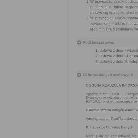
W przypadku szkoły podstaw
publicznej z dniem rozpocz
pozytywną opinię kuratora o
W przypadku szkoły prowad
zawodowego, o której mowa w
tego ministra o spełnieniu w
Podstawa prawna
Ustawa z dnia 7 wrześn
Ustawa z dnia 14 grudn
Ustawa z dnia 16 listop
Ochrona danych osobowych
OGÓLNA KLAUZULA INFORM
Zgodnie z art. 13 ust. 1−2 rozp
fizycznych w związku z przetwar
95/46/WE (ogólne rozporządzenie o
I. Administrator danych osobo
Administratorem Pani/Pana danych
II. Inspektor Ochrony Danych
Może Pani/Pan kontaktować się