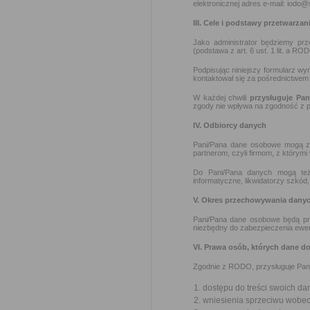
elektronicznej adres e-mail: iodo@
III. Cele i podstawy przetwarzan
Jako administrator będziemy pr
(podstawa z art. 6 ust. 1 lit. a RO
Podpisując niniejszy formularz w
kontaktował się za pośrednictwem
W każdej chwili
przysługuje Pa
zgody nie wpływa na zgodność z p
IV. Odbiorcy danych
Pani/Pana dane osobowe mogą zo
partnerom, czyli firmom, z którymi
Do Pani/Pana danych mogą też 
informatyczne, likwidatorzy szkód
V. Okres przechowywania dany
Pani/Pana dane osobowe będą pr
niezbędny do zabezpieczenia ewe
VI. Prawa osób, których dane d
Zgodnie z RODO, przysługuje Pan
dostępu do treści swoich da
wniesienia sprzeciwu wobec