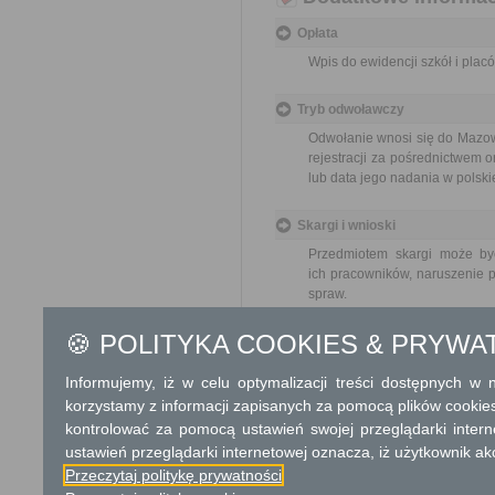
Opłata
Wpis do ewidencji szkół i plac
Tryb odwoławczy
Odwołanie wnosi się do Mazow
rejestracji za pośrednictwem 
lub data jego nadania w polski
Skargi i wnioski
Przedmiotem skargi może by
ich pracowników, naruszenie p
spraw.
Przedmiotem wniosku mogą 
usprawnienie pracy i zapobieg
🍪 POLITYKA COOKIES & PRYWA
Organ właściwy dla załatwien
miesiąca.
Informujemy, iż w celu optymalizacji treści dostępnych w
korzystamy z informacji zapisanych za pomocą plików cookie
Informacje dodatkowe
kontrolować za pomocą ustawień swojej przeglądarki inter
W przypadku szkoły podstaw
ustawień przeglądarki internetowej oznacza, iż użytkownik ak
publicznej z dniem rozpocz
Przeczytaj politykę prywatności
pozytywną opinię kuratora o