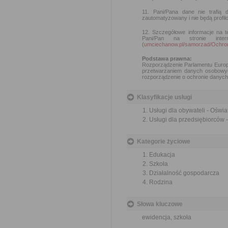
11. Pani/Pana dane nie trafią
zautomatyzowany i nie będą profil
12. Szczegółowe informacje na t
Pani/Pan na stronie int
(
umciechanow.pl/samorzad/Och
Podstawa prawna:
Rozporządzenie Parlamentu Europe
przetwarzaniem danych osobowyc
rozporządzenie o ochronie danych 
Klasyfikacje usługi
Usługi dla obywateli - Oświa
Usługi dla przedsiębiorców 
Kategorie życiowe
Edukacja
Szkoła
Działalność gospodarcza
Rodzina
Słowa kluczowe
ewidencja, szkoła