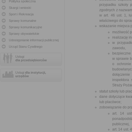
Polityka społeczna
przypadku szkoły 
Skargi i wnioski
zgodnych z nazwami
Sport i Rekreacja
w art. 46 ust. 1, l
właściwego do spra
Sprawy komunalne
wskazanie miejsca p
Sprawy komunikacyjne
możliwość 
Sprawy obywatelskie
realizację i
Udostępnianie informacji publicznej
w przypadk
Urząd Stanu Cywilnego
zawodu,
bezpieczne
Usługi
w sprawie b
dla przedsiębiorców
o ochronie
budowlanych
Usługi
dla instytucji,
dołączenie
urzędów
inspektora
Straży Pożar
statut szkoły lub pla
dane dotyczące kwal
lub placówce;
zobowiązanie do pr
art. 14 us
ponadpodst
publicznej,
art. 14 ust.