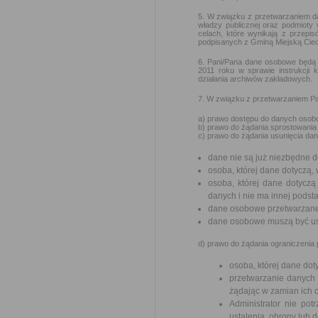
5. W związku z przetwarzaniem d
władzy publicznej oraz podmioty 
celach, które wynikają z przep
podpisanych z Gminą Miejską Ciec
6. Pani/Pana dane osobowe będą 
2011 roku w sprawie instrukcji k
działania archiwów zakładowych.
7. W związku z przetwarzaniem Pa
a) prawo dostępu do danych osobo
b) prawo do żądania sprostowania
c) prawo do żądania usunięcia da
dane nie są już niezbędne d
osoba, której dane dotyczą
osoba, której dane dotycz
danych i nie ma innej podst
dane osobowe przetwarzane
dane osobowe muszą być usu
d) prawo do żądania ograniczenia
osoba, której dane do
przetwarzanie danych 
żądając w zamian ich 
Administrator nie pot
ustalenia, obrony lub 