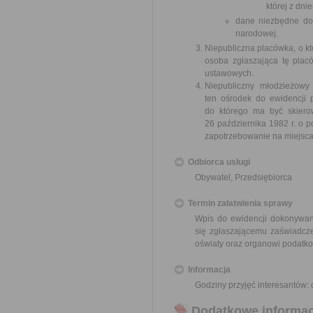
której z dni
dane niezbędne do 
narodowej.
Niepubliczna placówka, o kt
osoba zgłaszająca tę plac
ustawowych.
Niepubliczny młodzieżowy
ten ośrodek do ewidencji p
do którego ma być skierow
26 października 1982 r. o po
zapotrzebowanie na miejsc
Odbiorca usługi
Obywatel, Przedsiębiorca
Termin załatwienia sprawy
Wpis do ewidencji dokonywany
się zgłaszającemu zaświadcze
oświaty oraz organowi podatk
Informacja
Godziny przyjęć interesantów: 
Dodatkowe informac