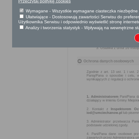
Przeczytaj politykę cookies
W przypadku szkoły prowad
zawodowego, o której mowa w
Wymagane - Wszystkie wymagane ciasteczka niezbędne do
tego ministra o spełnieniu w
Ułatwiające - Dostosowują zawartości Serwisu do preferen
Użytkownika Serwisu i odpowiednio wyświetlić stronę interne
Analizy i tworzenia statystyk - Wpływają na wewnętrzne st
Podstawa prawna
Ustawa z dnia 7 wrześn
Ustawa z dnia 14 grudn
Ustawa z dnia 16 listop
Ochrona danych osobowych
Zgodnie z art. 13 ust. 1 i ust.
Panią/Pana o sposobie i celu, 
wynikających z regulacji o ochro
1. Administratorem
Pani/Pana d
działający w imieniu Gminy Miejsk
2. Kontakt z
Inspektorem O
iod@umciechanow.pl
lub pisemn
3. Administrator przetwarza P
podstawie udzielonej zgody.
4. Pani/Pana dane osobowe prze
zawartych przez Administratora um