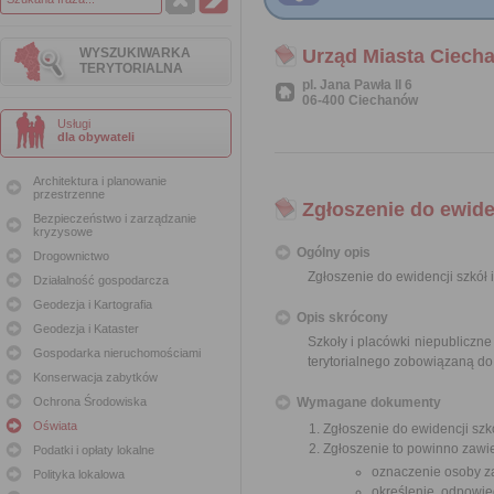
WYSZUKIWARKA
Urząd Miasta Ciech
TERYTORIALNA
pl. Jana Pawła II 6
06-400 Ciechanów
Usługi
dla obywateli
Architektura i planowanie
przestrzenne
Zgłoszenie do ewide
Bezpieczeństwo i zarządzanie
kryzysowe
Ogólny opis
Drogownictwo
Zgłoszenie do ewidencji szkół 
Działalność gospodarcza
Geodezja i Kartografia
Opis skrócony
Geodezja i Kataster
Szkoły i placówki niepubliczn
Gospodarka nieruchomościami
terytorialnego zobowiązaną do
Konserwacja zabytków
Ochrona Środowiska
Wymagane dokumenty
Oświata
Zgłoszenie do ewidencji szkó
Zgłoszenie to powinno zawi
Podatki i opłaty lokalne
oznaczenie osoby za
Polityka lokalowa
określenie odpowie