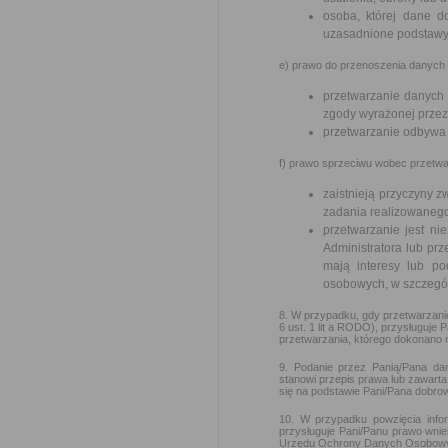
osoba, której dane d
uzasadnione podstawy 
e) prawo do przenoszenia danych –
przetwarzanie danych
zgody wyrażonej przez
przetwarzanie odbywa
f) prawo sprzeciwu wobec przetwar
zaistnieją przyczyny 
zadania realizowanego
przetwarzanie jest n
Administratora lub prz
mają interesy lub p
osobowych, w szczególn
8. W przypadku, gdy przetwarzan
6 ust. 1 lit a RODO), przysługuje
przetwarzania, którego dokonano 
9. Podanie przez Panią/Pana da
stanowi przepis prawa lub zawar
się na podstawie Pani/Pana dobrow
10. W przypadku powzięcia info
przysługuje Pani/Panu prawo wni
Urzędu Ochrony Danych Osobowy