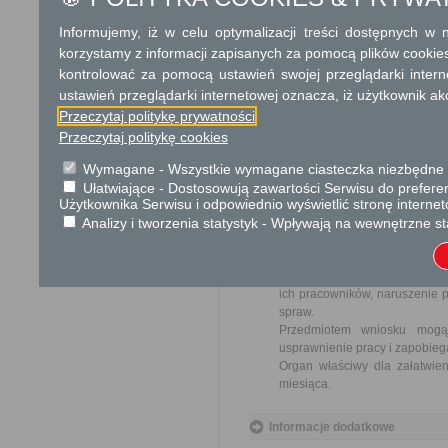
Informacja
Informujemy, iż w celu optymalizacji treści dostępnych w
Dodatkowe informac
korzystamy z informacji zapisanych za pomocą plików cookie
kontrolować za pomocą ustawień swojej przeglądarki inter
Opłata
ustawień przeglądarki internetowej oznacza, iż użytkownik ak
Wpis do ewidencji szkół i plac
Przeczytaj politykę prywatności
Przeczytaj politykę cookies
Tryb odwoławczy
Wymagane - Wszystkie wymagane ciasteczka niezbędne do
Odwołanie wnosi się do Mazow
Ułatwiające - Dostosowują zawartości Serwisu do preferen
rejestracji za pośrednictwem 
Użytkownika Serwisu i odpowiednio wyświetlić stronę interne
lub data jego nadania w polski
Analizy i tworzenia statystyk - Wpływają na wewnętrzne st
Skargi i wnioski
Przedmiotem skargi może by
ich pracowników, naruszenie p
spraw.
Przedmiotem wniosku mogą 
usprawnienie pracy i zapobieg
Organ właściwy dla załatwien
miesiąca.
Informacje dodatkowe