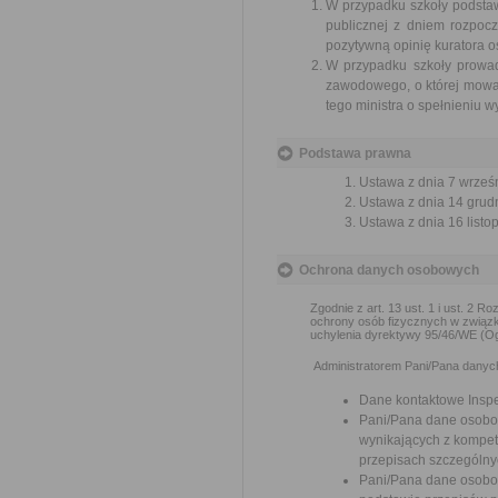
W przypadku szkoły podstaw
publicznej z dniem rozpocz
pozytywną opinię kuratora o
W przypadku szkoły prowad
zawodowego, o której mowa w
tego ministra o spełnieniu w
Podstawa prawna
Ustawa z dnia 7 wrześn
Ustawa z dnia 14 grudn
Ustawa z dnia 16 listop
Ochrona danych osobowych
Zgodnie z art. 13 ust. 1 i ust. 2 
ochrony osób fizycznych w związ
uchylenia dyrektywy 95/46/WE (Og
Administratorem Pani/Pana danych 
Dane kontaktowe Insp
Pani/Pana dane osobo
wynikających z kompete
przepisach szczególny
Pani/Pana dane osobo