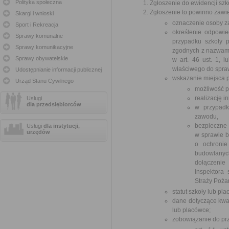
Polityka społeczna
Zgłoszenie do ewidencji szkó
Zgłoszenie to powinno zawi
Skargi i wnioski
oznaczenie osoby za
Sport i Rekreacja
określenie odpowie
Sprawy komunalne
przypadku szkoły 
Sprawy komunikacyjne
zgodnych z nazwami
Sprawy obywatelskie
w art. 46 ust. 1, l
właściwego do spra
Udostępnianie informacji publicznej
wskazanie miejsca p
Urząd Stanu Cywilnego
możliwość 
realizację i
Usługi
dla przedsiębiorców
w przypadk
zawodu,
bezpieczne
Usługi
dla instytucji,
urzędów
w sprawie b
o ochronie
budowlanych
dołączenie
inspektora
Straży Pożar
statut szkoły lub pla
dane dotyczące kwal
lub placówce;
zobowiązanie do pr