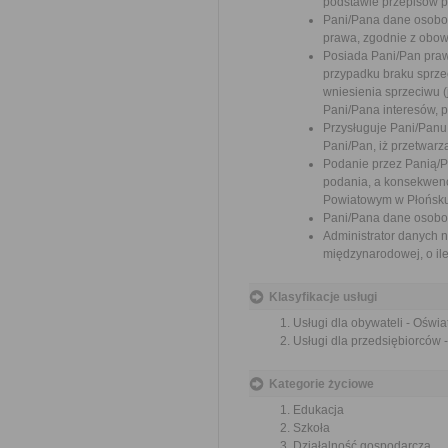
podstawie przepisów 
Pani/Pana dane osobo
prawa, zgodnie z obow
Posiada Pani/Pan praw
przypadku braku sprzec
wniesienia sprzeciwu 
Pani/Pana interesów, p
Przysługuje Pani/Pan
Pani/Pan, iż przetwar
Podanie przez Panią/
podania, a konsekwenc
Powiatowym w Płońsku
Pani/Pana dane osobo
Administrator danych 
międzynarodowej, o il
Klasyfikacje usługi
Usługi dla obywateli - Oświa
Usługi dla przedsiębiorców 
Kategorie życiowe
Edukacja
Szkoła
Działalność gospodarcza