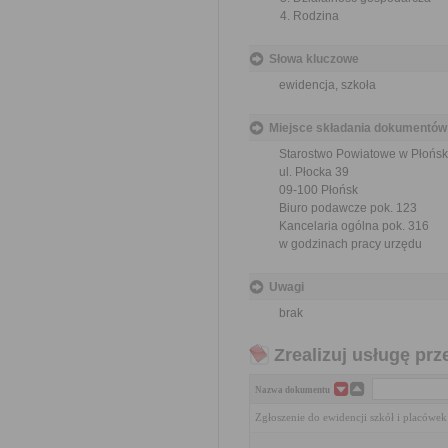
Rodzina
Słowa kluczowe
ewidencja, szkoła
Miejsce składania dokumentów
Starostwo Powiatowe w Płońsk
ul. Płocka 39
09-100 Płońsk
Biuro podawcze pok. 123
Kancelaria ogólna pok. 316
w godzinach pracy urzędu
Uwagi
brak
Zrealizuj usługę prz
Nazwa dokumentu
Zgłoszenie do ewidencji szkół i placówe