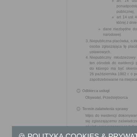
art. 14 us
ponadpodst
publicznej,
art. 14 ust.
której z dni
dane niezbędne do 
narodowej.
Niepubliczna placówka, o kt
osoba zgłaszająca tę plac
ustawowych.
Niepubliczny młodzieżowy
ten ośrodek do ewidencji p
do którego ma być skierow
26 października 1982 r. o po
zapotrzebowanie na miejsc
Odbiorca usługi
Obywatel, Przedsiębiorca
Termin załatwienia sprawy
Wpis do ewidencji dokonywany
się zgłaszającemu zaświadcze
oświaty oraz organowi podatk
🍪 POLITYKA COOKIES & PRYWA