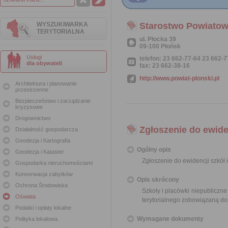
WYSZUKIWARKA
Starostwo Powiatow
TERYTORIALNA
ul. Płocka 39
09-100 Płońsk
Usługi
telefon: 23 662-77-64 23 662-
dla obywateli
fax: 23 662-38-16
http://www.powiat-plonski.pl
Architektura i planowanie
przestrzenne
Bezpieczeństwo i zarządzanie
kryzysowe
Drogownictwo
Zgłoszenie do ewide
Działalność gospodarcza
Geodezja i Kartografia
Ogólny opis
Geodezja i Kataster
Zgłoszenie do ewidencji szkół 
Gospodarka nieruchomościami
Konserwacja zabytków
Opis skrócony
Ochrona Środowiska
Szkoły i placówki niepubliczn
Oświata
terytorialnego zobowiązaną do
Podatki i opłaty lokalne
Wymagane dokumenty
Polityka lokalowa