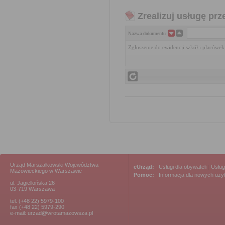
Zrealizuj usługę prz
Nazwa dokumentu
Zgłoszenie do ewidencji szkół i placówe
Urząd Marszałkowski Województwa
eUrząd:
Usługi dla obywateli
|
Usług
Mazowieckiego w Warszawie
Pomoc:
Informacja dla nowych uż
ul. Jagiellońska 26
03-719 Warszawa
tel. (+48 22) 5979-100
fax (+48 22) 5979-290
e-mail: urzad@wrotamazowsza.pl