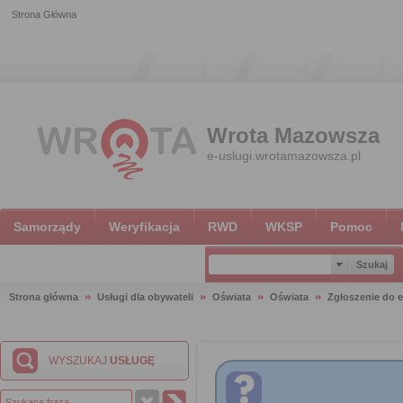
Strona Główna
Wrota Mazowsza
e-uslugi.wrotamazowsza.pl
Samorządy
Weryfikacja
RWD
WKSP
Pomoc
Strona główna
Usługi dla obywateli
Oświata
Oświata
Zgłoszenie do e
WYSZUKAJ
USŁUGĘ