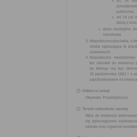
art. 14 us
ponadpodst
publicznej,
art. 14 ust.
której z dni
dane niezbędne do 
narodowej.
Niepubliczna placówka, o kt
osoba zgłaszająca tę plac
ustawowych.
Niepubliczny młodzieżowy
ten ośrodek do ewidencji p
do którego ma być skierow
26 października 1982 r. o po
zapotrzebowanie na miejsc
Odbiorca usługi
Obywatel, Przedsiębiorca
Termin załatwienia sprawy
Wpis do ewidencji dokonywany
się zgłaszającemu zaświadcze
oświaty oraz organowi podatk