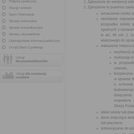
Polityka społeczna
Zgłoszenie do ewidencji szkó
Zgłoszenie to powinno zawi
Skargi i wnioski
oznaczenie osoby za
Sport i Rekreacja
określenie odpowie
Sprawy komunalne
przypadku szkoły 
Sprawy komunikacyjne
zgodnych z nazwami
Sprawy obywatelskie
w art. 46 ust. 1, l
właściwego do spra
Udostępnianie informacji publicznej
wskazanie miejsca p
Urząd Stanu Cywilnego
możliwość 
realizację i
Usługi
dla przedsiębiorców
w przypadk
zawodu,
bezpieczne
Usługi
dla instytucji,
urzędów
w sprawie b
o ochronie
budowlanych
dołączenie
inspektora
Straży Pożar
statut szkoły lub pla
dane dotyczące kwal
lub placówce;
zobowiązanie do pr