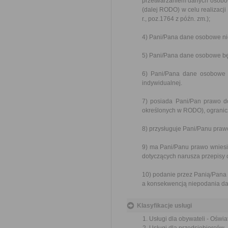
przetwarzaniem danych osobow
(dalej RODO) w celu realizacji
r., poz.1764 z późn. zm.);
4) Pani/Pana dane osobowe ni
5) Pani/Pana dane osobowe będ
6) Pani/Pana dane osobowe 
indywidualnej.
7) posiada Pani/Pan prawo d
określonych w RODO), ogranic
8) przysługuje Pani/Panu praw
9) ma Pani/Panu prawo wnies
dotyczących narusza przepisy 
10) podanie przez Panią/Pana
a konsekwencją niepodania da
Klasyfikacje usługi
Usługi dla obywateli - Oświa