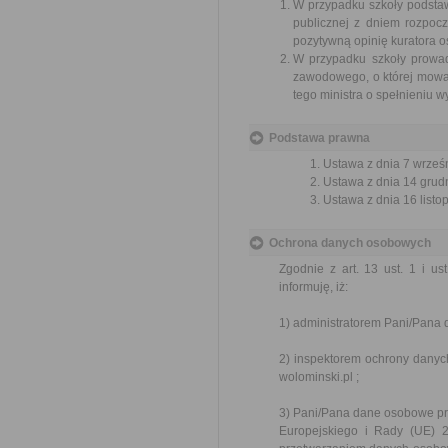
W przypadku szkoły podstaw
publicznej z dniem rozpocz
pozytywną opinię kuratora o
W przypadku szkoły prowad
zawodowego, o której mowa w
tego ministra o spełnieniu w
Podstawa prawna
Ustawa z dnia 7 wrześn
Ustawa z dnia 14 grudn
Ustawa z dnia 16 listop
Ochrona danych osobowych
Zgodnie z art. 13 ust. 1 i u
informuję, iż:
1) administratorem Pani/Pana 
2) inspektorem ochrony danyc
wolominski.pl ;
3) Pani/Pana dane osobowe prz
Europejskiego i Rady (UE) 