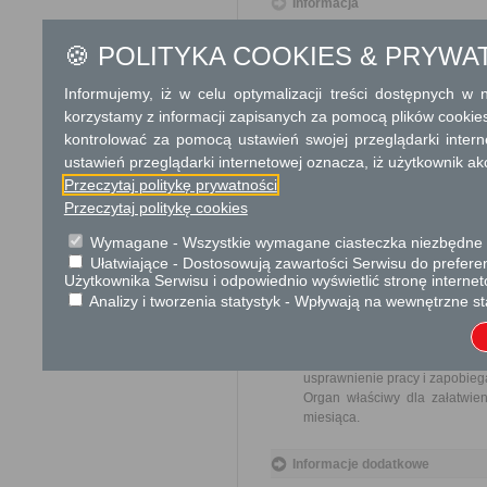
Informacja
Dodatkowe informac
🍪 POLITYKA COOKIES & PRYWA
Opłata
Informujemy, iż w celu optymalizacji treści dostępnych w
Wpis do ewidencji szkół i plac
korzystamy z informacji zapisanych za pomocą plików cookie
kontrolować za pomocą ustawień swojej przeglądarki inter
Tryb odwoławczy
ustawień przeglądarki internetowej oznacza, iż użytkownik ak
Przeczytaj politykę prywatności
Odwołanie wnosi się do Mazow
rejestracji za pośrednictwem 
Przeczytaj politykę cookies
lub data jego nadania w polski
Wymagane - Wszystkie wymagane ciasteczka niezbędne do
Ułatwiające - Dostosowują zawartości Serwisu do preferen
Skargi i wnioski
Użytkownika Serwisu i odpowiednio wyświetlić stronę interne
Przedmiotem skargi może by
Analizy i tworzenia statystyk - Wpływają na wewnętrzne st
ich pracowników, naruszenie p
spraw.
Przedmiotem wniosku mogą 
usprawnienie pracy i zapobieg
Organ właściwy dla załatwien
miesiąca.
Informacje dodatkowe