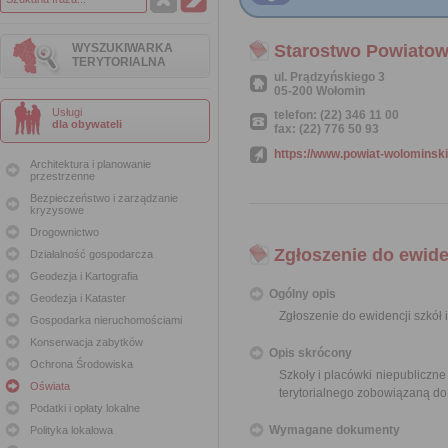
WYSZUKIWARKA
Starostwo Powiato
TERYTORIALNA
ul. Prądzyńskiego 3
05-200 Wołomin
Usługi
telefon: (22) 346 11 00
dla obywateli
fax: (22) 776 50 93
https://www.powiat-wolominski
Architektura i planowanie
przestrzenne
Bezpieczeństwo i zarządzanie
kryzysowe
Drogownictwo
Zgłoszenie do ewide
Działalność gospodarcza
Geodezja i Kartografia
Ogólny opis
Geodezja i Kataster
Zgłoszenie do ewidencji szkół 
Gospodarka nieruchomościami
Konserwacja zabytków
Opis skrócony
Ochrona Środowiska
Szkoły i placówki niepubliczn
Oświata
terytorialnego zobowiązaną do
Podatki i opłaty lokalne
Wymagane dokumenty
Polityka lokalowa