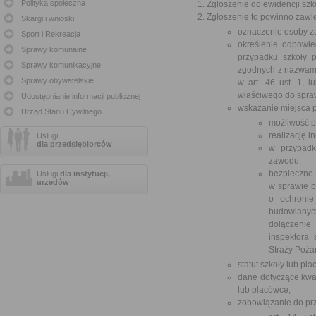
Polityka społeczna
Zgłoszenie do ewidencji szkó
Zgłoszenie to powinno zawi
Skargi i wnioski
oznaczenie osoby za
Sport i Rekreacja
określenie odpowie
Sprawy komunalne
przypadku szkoły 
Sprawy komunikacyjne
zgodnych z nazwami
Sprawy obywatelskie
w art. 46 ust. 1, l
właściwego do spra
Udostępnianie informacji publicznej
wskazanie miejsca p
Urząd Stanu Cywilnego
możliwość 
realizację i
Usługi
dla przedsiębiorców
w przypadk
zawodu,
bezpieczne
Usługi
dla instytucji,
urzędów
w sprawie b
o ochronie
budowlanych
dołączenie
inspektora
Straży Pożar
statut szkoły lub pla
dane dotyczące kwal
lub placówce;
zobowiązanie do pr