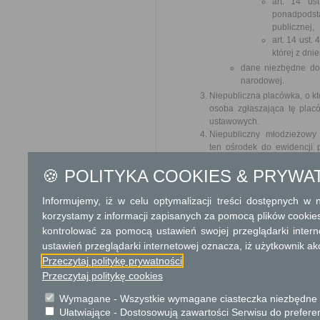
art. 14 us
ponadpodst
publicznej,
art. 14 ust.
której z dni
dane niezbędne do 
narodowej.
Niepubliczna placówka, o kt
osoba zgłaszająca tę plac
ustawowych.
Niepubliczny młodzieżowy
ten ośrodek do ewidencji p
do którego ma być skierow
🍪 POLITYKA COOKIES & PRYWA
26 października 1982 r. o po
zapotrzebowanie na miejsc
Informujemy, iż w celu optymalizacji treści dostępnych w
Odbiorca usługi
korzystamy z informacji zapisanych za pomocą plików cookie
Obywatel, Przedsiębiorca
kontrolować za pomocą ustawień swojej przeglądarki inter
ustawień przeglądarki internetowej oznacza, iż użytkownik ak
Termin załatwienia sprawy
Przeczytaj politykę prywatności
Wpis do ewidencji dokonywany
Przeczytaj politykę cookies
się zgłaszającemu zaświadcze
oświaty oraz organowi podatk
Wymagane - Wszystkie wymagane ciasteczka niezbędne do
Ułatwiające - Dostosowują zawartości Serwisu do preferen