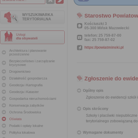
WYSZUKIWARKA
Starostwo Powiato
TERYTORIALNA
Kościuszki 3
05-300 Mińsk Mazowiecki
Usługi
telefon: 25 759-87-00
dla obywateli
fax: 25 759-87-02
https://powiatminski.pl
Architektura i planowanie
przestrzenne
Bezpieczeństwo i zarządzanie
kryzysowe
Drogownictwo
Zgłoszenie do ewide
Działalność gospodarcza
Geodezja i Kartografia
Ogólny opis
Geodezja i Kataster
Zgłoszenie do ewidencji szkół 
Gospodarka nieruchomościami
Konserwacja zabytków
Opis skrócony
Ochrona Środowiska
Szkoły i placówki niepubliczn
Oświata
terytorialnego zobowiązaną do
Podatki i opłaty lokalne
Wymagane dokumenty
Polityka lokalowa