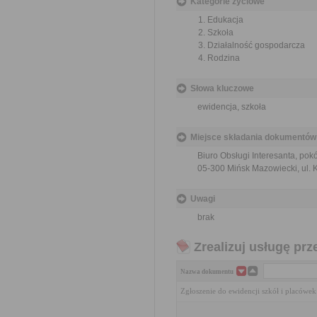
Kategorie życiowe
Edukacja
Szkoła
Działalność gospodarcza
Rodzina
Słowa kluczowe
ewidencja, szkoła
Miejsce składania dokumentów
Biuro Obsługi Interesanta, pok
05-300 Mińsk Mazowiecki, ul. 
Uwagi
brak
Zrealizuj usługę prz
Nazwa dokumentu
Zgłoszenie do ewidencji szkół i placówe