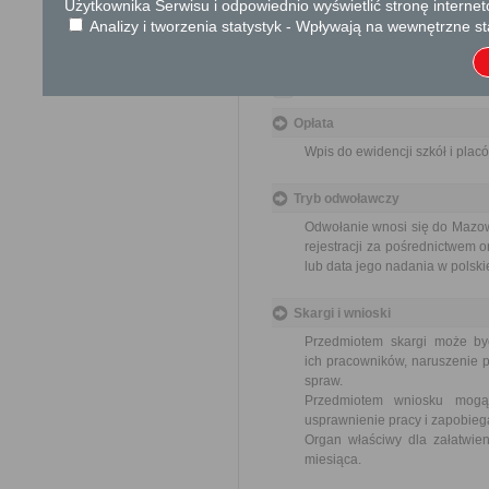
Informacja
Użytkownika Serwisu i odpowiednio wyświetlić stronę interne
Analizy i tworzenia statystyk - Wpływają na wewnętrzne st
25 759-87-00
www.bip.powiatminski.pl
Dodatkowe informac
Opłata
Wpis do ewidencji szkół i plac
Tryb odwoławczy
Odwołanie wnosi się do Mazow
rejestracji za pośrednictwem 
lub data jego nadania w polski
Skargi i wnioski
Przedmiotem skargi może by
ich pracowników, naruszenie p
spraw.
Przedmiotem wniosku mogą 
usprawnienie pracy i zapobieg
Organ właściwy dla załatwien
miesiąca.