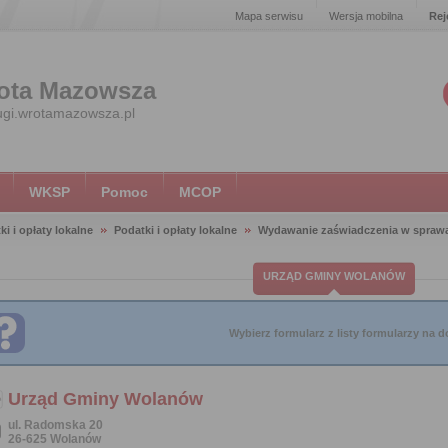
Mapa serwisu
Wersja mobilna
Rej
ota Mazowsza
ugi.wrotamazowsza.pl
WKSP
Pomoc
MCOP
ki i opłaty lokalne
Podatki i opłaty lokalne
Wydawanie zaświadczenia w spraw
URZĄD GMINY WOLANÓW
Wybierz formularz z listy formularzy na do
Urząd Gminy Wolanów
ul. Radomska 20
26-625 Wolanów