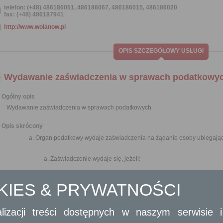
telefon: (+48) 486186051, 486186067, 486186015, 486186020
fax: (+48) 486187941
http://www.wolanow.pl
OPIS SZCZEGÓŁOWY USŁUGI
Wydawanie zaświadczenia w sprawach podatkowy
Ogólny opis
Wydawanie zaświadczenia w sprawach podatkowych
Opis skrócony
Organ podatkowy wydaje zaświadczenia na żądanie osoby ubiegające
Zaświadczenie wydaje się, jeżeli:
urzędowego potwierdzenia określonych faktów lub sta
OKIES & PRYWATNOŚCI
osoba ubiega się o zaświadczenie ze względu
potwierdzeniu określonych faktów lub stanu prawnego.
lizacji treści dostępnych w naszym serwisie