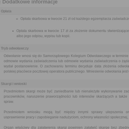
Dodatkowe informacje
Opłata
Opłata skarbowa w kwocie 21 zł od każdego egzemplarza zaświadcz
Opłata skarbowa w kwocie 17 zł za złożenie dokumentu stwierdzające
albo jego odpisu, wypisu lub kopii.
Tryb odwoławczy
Odwołanie wnosi się do Samorządowego Kolegium Odwoławczego w terminie 7
odmowie wydania zaświadczenia lub odmowie wydania zaświadczenia o żądane
wydał postanowienie. O zachowaniu terminu decyduje data złożenia odwoł
polskiej placówce pocztowej operatora publicznego. Wniesienie odwołania jest 
Skargi i wnioski
Przedmiotem skargi może być zaniedbanie lub nienależyte wykonywanie zad
pracowników, naruszenie praworządności lub interesów skarżących a także p
spraw.
Przedmiotem wniosku mogą być między innymi sprawy ulepszenia orga
usprawnienie pracy i zapobieganie nadużyciom, ochrony własności społecznej, 
Organ właściwy dla załatwienia skargi powinien załatwić skargę bez zbędne