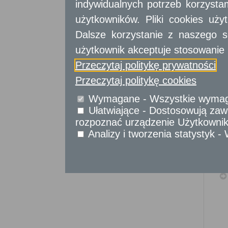
indywidualnych potrzeb korzyst
Sprawy obywatelskie
użytkowników. Pliki cookies uż
Udostępnianie informacji publicznej
Urząd Stanu Cywilnego
Dalsze korzystanie z naszego s
Usługi
użytkownik akceptuje stosowanie 
dla przedsiębiorców
Przeczytaj politykę prywatności
Usługi
dla instytucji,
Przeczytaj politykę cookies
urzędów
Wymagane - Wszystkie wymagan
Ułatwiające - Dostosowują zawa
rozpoznać urządzenie Użytkownika
Analizy i tworzenia statystyk 