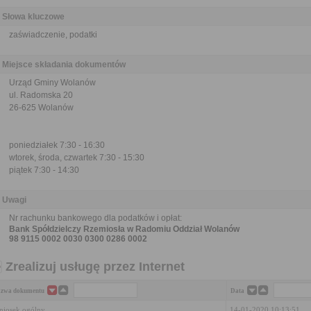
Słowa kluczowe
zaświadczenie, podatki
Miejsce składania dokumentów
Urząd Gminy Wolanów
ul. Radomska 20
26-625 Wolanów
poniedziałek 7:30 - 16:30
wtorek, środa, czwartek 7:30 - 15:30
piątek 7:30 - 14:30
Uwagi
Nr rachunku bankowego dla podatków i opłat:
Bank Spółdzielczy Rzemiosła w Radomiu Oddział Wolanów
98 9115 0002 0030 0300 0286 0002
Zrealizuj usługę przez Internet
zwa dokumentu
Data
iosek ogólny
14-01-2020 10:13:51