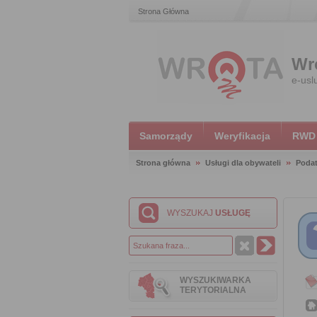
Strona Główna
Wr
e-usl
Samorządy
Weryfikacja
RWD
Strona główna
Usługi dla obywateli
Podat
WYSZUKAJ
USŁUGĘ
WYSZUKIWARKA
TERYTORIALNA