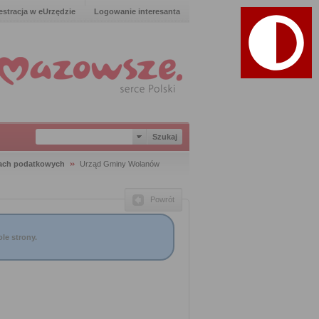
estracja w eUrzędzie
Logowanie interesanta
ach podatkowych
Urząd Gminy Wolanów
Powrót
le strony.