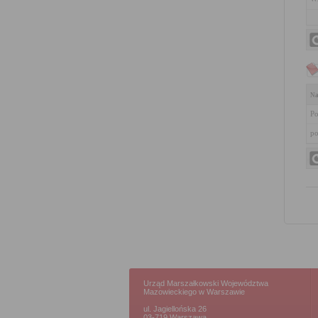
Na
Po
po
Urząd Marszałkowski Województwa
Mazowieckiego w Warszawie
ul. Jagiellońska 26
03-719 Warszawa