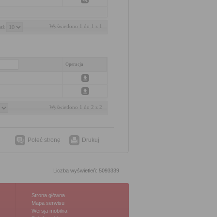
Wyświetlono 1 do 1 z 1
aż 
Operacja
Wyświetlono 1 do 2 z 2
Poleć stronę
Drukuj
Liczba wyświetleń: 5093339
Strona główna
Mapa serwisu
Wersja mobilna