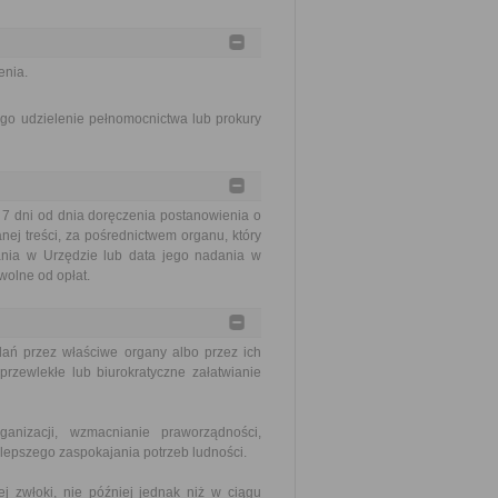
enia.
go udzielenie pełnomocnictwa lub prokury
 dni od dnia doręczenia postanowienia o
j treści, za pośrednictwem organu, który
ania w Urzędzie lub data jego nadania w
wolne od opłat.
ań przez właściwe organy albo przez ich
rzewlekłe lub biurokratyczne załatwianie
nizacji, wzmacnianie praworządności,
lepszego zaspokajania potrzeb ludności.
j zwłoki, nie później jednak niż w ciągu