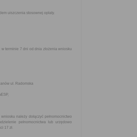
em uiszczenia stosownej opłaty.
 w terminie 7 dni od dnia złożenia wniosku
olanów ul. Radomska
kaESP,
o wniosku należy dołączyć pełnomocnictwo
udzielenie pełnomocnictwa lub urzędowo
i 17 zł.