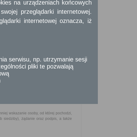
okies na urządzeniach końcowych
 w dniu jego wydania.
ojej przeglądarki internetowej.
ądarki internetowej oznacza, iż
h podatkowych;
 serwisu, np. utrzymanie sesji
gólności pliki te pozwalają
tową
n
 z ha przeliczeniowego;
niej wskazanie osoby, od której pochodzi,
ub siedziby), żądanie oraz podpis, a także