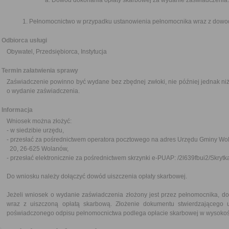
Dowód dokonania opłaty skarbowej za wydanie zaświadczenia.
Pełnomocnictwo w przypadku ustanowienia pełnomocnika wraz z dowod
Odbiorca usługi
Obywatel, Przedsiębiorca, Instytucja
Termin załatwienia sprawy
Zaświadczenie powinno być wydane bez zbędnej zwłoki, nie później jednak niż
o wydanie zaświadczenia.
Informacja
Wniosek można złożyć:
- w siedzibie urzędu,
- przesłać za pośrednictwem operatora pocztowego na adres Urzędu Gminy W
20, 26-625 Wolanów,
- przesłać elektronicznie za pośrednictwem skrzynki e-PUAP: /2l639fbui2/Skryt
Do wniosku należy dołączyć dowód uiszczenia opłaty skarbowej.
Jeżeli wniosek o wydanie zaświadczenia złożony jest przez pełnomocnika, d
wraz z uiszczoną opłatą skarbową. Złożenie dokumentu stwierdzającego 
poświadczonego odpisu pełnomocnictwa podlega opłacie skarbowej w wysokośc