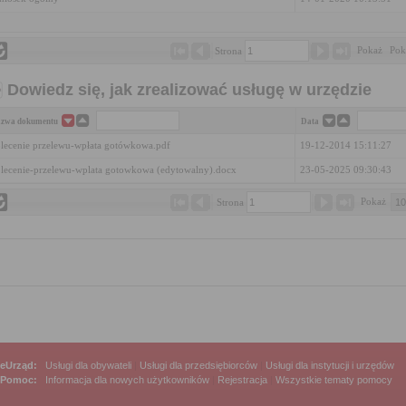
Pokaż 
Pok
Strona 
Dowiedz się, jak zrealizować usługę w urzędzie
zwa dokumentu
Data
lecenie przelewu-wpłata gotówkowa.pdf
19-12-2014 15:11:27
lecenie-przelewu-wplata gotowkowa (edytowalny).docx
23-05-2025 09:30:43
Pokaż 
Strona 
eUrząd:
Usługi dla obywateli
|
Usługi dla przedsiębiorców
|
Usługi dla instytucji i urzędów
Pomoc:
Informacja dla nowych użytkowników
|
Rejestracja
|
Wszystkie tematy pomocy