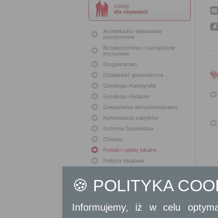
Usługi
dla obywateli
Architektura i planowanie
przestrzenne
Bezpieczeństwo i zarządzanie
kryzysowe
Drogownictwo
Działalność gospodarcza
Geodezja i Kartografia
Geodezja i Kataster
Gospodarka nieruchomościami
Konserwacja zabytków
Ochrona Środowiska
Oświata
Podatki i opłaty lokalne
Polityka lokalowa
Polityka społeczna
🍪 POLITYKA CO
Skargi i wnioski
Sport i Rekreacja
Sprawy komunalne
Informujemy, iż w celu optyma
Sprawy komunikacyjne