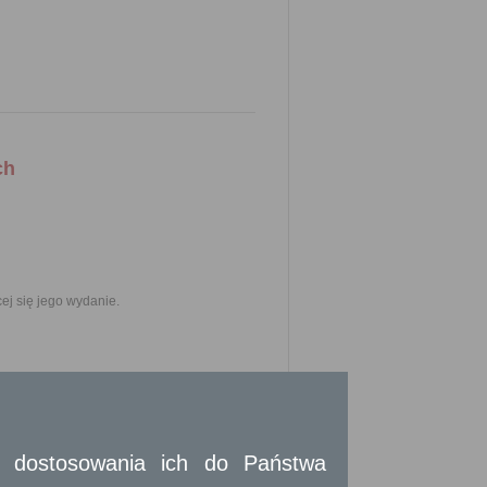
ch
j się jego wydanie.
nu prawnego wymaga przepis prawa;
 na swój interes prawny w urzędowym
 i dostosowania ich do Państwa