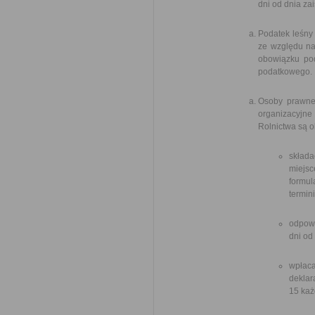
dni od dnia za
Podatek leśny 
ze względu na
obowiązku po
podatkowego.
Osoby prawne,
organizacyjn
Rolnictwa są 
skład
miejsc
formul
termin
odpowi
dni od
wpłac
deklar
15 każ