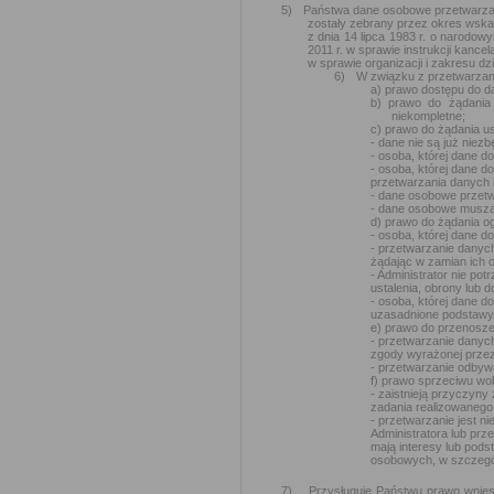
5)
Państwa dane osobowe przetwarzan
zostały zebrany przez okres wska
z dnia 14 lipca 1983 r. o narodo
2011 r. w sprawie instrukcji kance
w sprawie organizacji i zakresu d
6)
W związku z przetwarzan
a) prawo dostępu do d
b) prawo do żądania
niekompletne;
c) prawo do żądania u
- dane nie są już niez
- osoba, której dane 
- osoba, której dane 
przetwarzania danych 
- dane osobowe przetw
- dane osobowe muszą 
d) prawo do żądania o
- osoba, której dane 
- przetwarzanie danych
żądając w zamian ich o
- Administrator nie pot
ustalenia, obrony lub 
- osoba, której dane d
uzasadnione podstawy 
e) prawo do przenoszen
- przetwarzanie danyc
zgody wyrażonej przez
- przetwarzanie odby
f) prawo sprzeciwu wo
- zaistnieją przyczyn
zadania realizowanego 
- przetwarzanie jest 
Administratora lub prz
mają interesy lub pod
osobowych, w szczególn
7)
Przysługuje Państwu prawo wnie