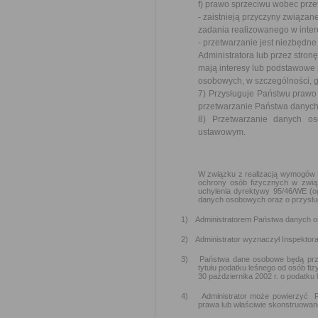
f) prawo sprzeciwu wobec prze
- zaistnieją przyczyny związa
zadania realizowanego w inter
- przetwarzanie jest niezbędn
Administratora lub przez stronę
mają interesy lub podstawowe 
osobowych, w szczególności, gd
7) Przysługuje Państwu praw
przetwarzanie Państwa danyc
8) Przetwarzanie danych o
ustawowym.
W związku z realizacją wymogów R
ochrony osób fizycznych w zwią
uchylenia dyrektywy 95/46/WE (o
danych osobowych oraz o przysł
1)
Administratorem Państwa danych o
2)
Administrator wyznaczył Inspektor
3)
Państwa dane osobowe będą pr
tytułu podatku leśnego od osób fi
30 października 2002 r. o podatku
4)
Administrator może powierzyć P
prawa lub właściwie skonstruowa