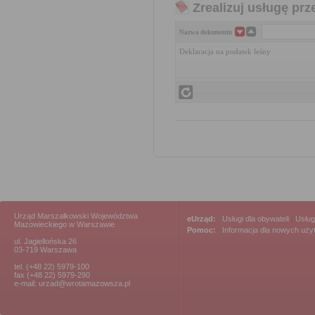
Zrealizuj usługę prz
Nazwa dokumentu
Deklaracja na podatek leśny
Urząd Marszałkowski Województwa
eUrząd:
Usługi dla obywateli
|
Usług
Mazowieckiego w Warszawie
Pomoc:
Informacja dla nowych uż
ul. Jagiellońska 26
03-719 Warszawa
tel. (+48 22) 5979-100
fax (+48 22) 5979-290
e-mail: urzad@wrotamazowsza.pl