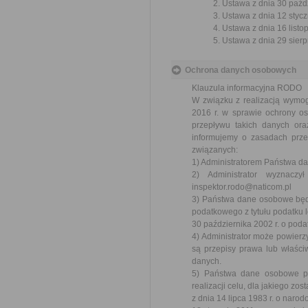
Ustawa z dnia 30 paźdz
Ustawa z dnia 12 styczn
Ustawa z dnia 16 listop
Ustawa z dnia 29 sierp
Ochrona danych osobowych
Klauzula informacyjna RODO
W związku z realizacją wymo
2016 r. w sprawie ochrony o
przepływu takich danych or
informujemy o zasadach prz
związanych:
1) Administratorem Państwa d
2) Administrator wyznacz
inspektor.rodo@naticom.pl
3) Państwa dane osobowe będą 
podatkowego z tytułu podatku 
30 października 2002 r. o poda
4) Administrator może powier
są przepisy prawa lub właś
danych.
5) Państwa dane osobowe p
realizacji celu, dla jakiego z
z dnia 14 lipca 1983 r. o nar