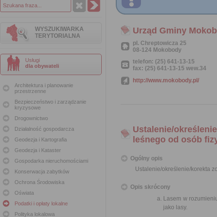
WYSZUKIWARKA
Urząd Gminy Moko
TERYTORIALNA
pl. Chreptowicza 25
08-124 Mokobody
Usługi
telefon: (25) 641-13-15
dla obywateli
fax: (25) 641-13-15 wew.34
http://www.mokobody.pl/
Architektura i planowanie
przestrzenne
Bezpieczeństwo i zarządzanie
kryzysowe
Drogownictwo
Ustalenie/określeni
Działalność gospodarcza
leśnego od osób fiz
Geodezja i Kartografia
Geodezja i Kataster
Ogólny opis
Gospodarka nieruchomościami
Ustalenie/określenie/korekta 
Konserwacja zabytków
Ochrona Środowiska
Opis skrócony
Oświata
Lasem w rozumieniu
Podatki i opłaty lokalne
jako lasy.
Polityka lokalowa