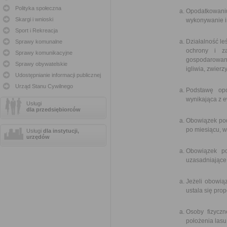
Polityka społeczna
Opodatkowaniu
Skargi i wnioski
wykonywanie in
Sport i Rekreacja
Działalność le
Sprawy komunalne
ochrony i z
Sprawy komunikacyjne
gospodarowani
Sprawy obywatelskie
igliwia, zwier
Udostępnianie informacji publicznej
Urząd Stanu Cywilnego
Podstawę opo
wynikająca z e
Usługi
dla przedsiębiorców
Obowiązek pod
po miesiącu, w
Usługi
dla instytucji,
urzędów
Obowiązek po
uzasadniające
Jeżeli obowią
ustala się prop
Osoby fizycz
położenia lasu