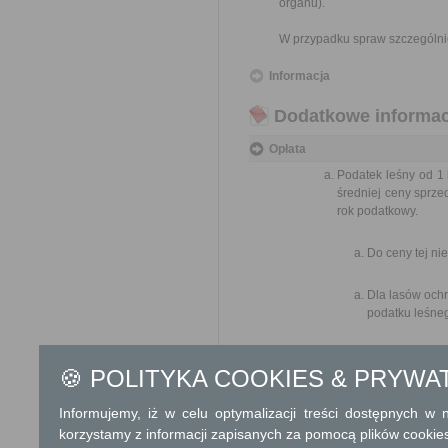
organu).
W przypadku spraw szczególni
Informacja
Dodatkowe informac
Opłata
Podatek leśny od 1
średniej ceny sprze
rok podatkowy.
Do ceny tej ni
Dla lasów och
podatku leśne
Średnią cena sprze
🍪 POLITYKA COOKIES & PRYWA
Statystycznego, ogłas
po upływie trzeciego k
Informujemy, iż w celu optymalizacji treści dostępnych w
korzystamy z informacji zapisanych za pomocą plików cookie
Tryb odwoławczy