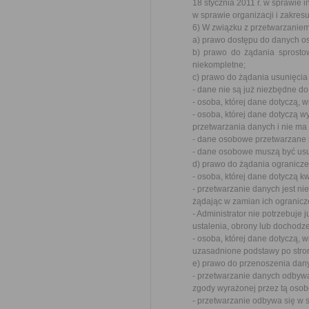
18 stycznia 2011 r. w sprawie i
w sprawie organizacji i zakre
6) W związku z przetwarzanie
a) prawo dostępu do danych os
b) prawo do żądania sprosto
niekompletne;
c) prawo do żądania usunięcia
- dane nie są już niezbędne do
- osoba, której dane dotyczą,
- osoba, której dane dotyczą 
przetwarzania danych i nie ma
- dane osobowe przetwarzane 
- dane osobowe muszą być usu
d) prawo do żądania ogranicz
- osoba, której dane dotyczą 
- przetwarzanie danych jest ni
żądając w zamian ich ogranicz
- Administrator nie potrzebuje 
ustalenia, obrony lub dochodz
- osoba, której dane dotyczą, 
uzasadnione podstawy po stro
e) prawo do przenoszenia dany
- przetwarzanie danych odbywa
zgody wyrażonej przez tą osob
- przetwarzanie odbywa się w