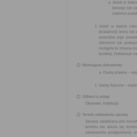
Jeżeli w trak
leśnego lub za
ustalono podat
Jeżeli w trakcie rok
działalność leśna lub 
powodów jego powierz
obniżeniu lub podwyż
nastąpiła ta zmiana (n
korekta). Deklaracje na
Wymagane dokumenty
Osoby prawne – wype
Osoby fizyczne – wypeł
Odbiorca usługi
Obywatel, Instytucja
Termin załatwienia sprawy
Sprawa załatwiana jest niezwł
terminu nie wlicza się term
zawieszenia postępowania o