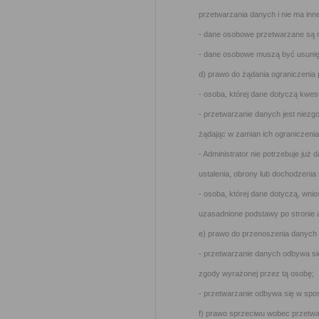
przetwarzania danych i nie ma inn
- dane osobowe przetwarzane są 
- dane osobowe muszą być usunięt
d) prawo do żądania ograniczenia
- osoba, której dane dotyczą kwe
- przetwarzanie danych jest niezg
żądając w zamian ich ograniczenia
- Administrator nie potrzebuje już 
ustalenia, obrony lub dochodzenia
- osoba, której dane dotyczą, wni
uzasadnione podstawy po stronie 
e) prawo do przenoszenia danych –
- przetwarzanie danych odbywa si
zgody wyrażonej przez tą osobę;
- przetwarzanie odbywa się w sp
f) prawo sprzeciwu wobec przetwar