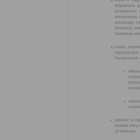
Jeżeli w ciąg
działalności 
przywrócono 
zmniejszeniu 
poczynając od
formularzu dek
Deklaracje nal
Osoby prawne,
organizacyjn
Państwowych 
skład
miejsc
formul
termin
odpow
zaistn
wpłacać w rat
podatek rolny 
15 listopada.