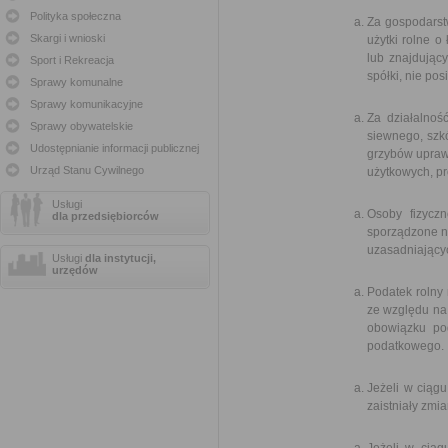
Polityka społeczna
Za gospodarst
Skargi i wnioski
użytki rolne o
lub znajdujący
Sport i Rekreacja
spółki, nie po
Sprawy komunalne
Sprawy komunikacyjne
Za działalnoś
Sprawy obywatelskie
siewnego, szk
Udostępnianie informacji publicznej
grzybów upraw
Urząd Stanu Cywilnego
użytkowych, p
Usługi
Osoby fizycz
dla przedsiębiorców
sporządzone na
uzasadniający
Usługi
dla instytucji,
urzędów
Podatek rolny 
ze względu na 
obowiązku po
podatkowego.
Jeżeli w ciąg
zaistniały zmi