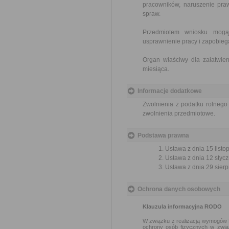
pracowników, naruszenie praw
spraw.
Przedmiotem wniosku mogą 
usprawnienie pracy i zapobieg
Organ właściwy dla załatwien
miesiąca.
Informacje dodatkowe
Zwolnienia z podatku rolneg
zwolnienia przedmiotowe.
Podstawa prawna
Ustawa z dnia 15 listo
Ustawa z dnia 12 styczn
Ustawa z dnia 29 sierp
Ochrona danych osobowych
Klauzula informacyjna RODO
W związku z realizacją wymogów R
ochrony osób fizycznych w zwią