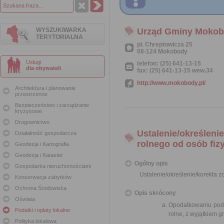
WYSZUKIWARKA
Urząd Gminy Moko
TERYTORIALNA
pl. Chreptowicza 25
08-124 Mokobody
Usługi
telefon: (25) 641-13-15
dla obywateli
fax: (25) 641-13-15 wew.34
http://www.mokobody.pl/
Architektura i planowanie
przestrzenne
Bezpieczeństwo i zarządzanie
kryzysowe
Drogownictwo
Ustalenie/określeni
Działalność gospodarcza
rolnego od osób fiz
Geodezja i Kartografia
Geodezja i Kataster
Ogólny opis
Gospodarka nieruchomościami
Ustalenie/określenie/korekta 
Konserwacja zabytków
Ochrona Środowiska
Opis skrócony
Oświata
Opodatkowaniu podat
Podatki i opłaty lokalne
rolne, z wyjątkiem g
Polityka lokalowa