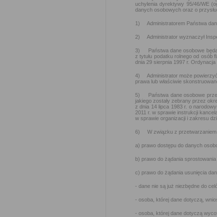
uchylenia dyrektywy 95/46/WE (o
danych osobowych oraz o przysłu
1) Administratorem Państwa dany
2) Administrator wyznaczył Inspe
3) Państwa dane osobowe będą prz
z tytułu podatku rolnego od osób 
dnia 29 sierpnia 1997 r. Ordynacj
4) Administrator może powierzyć
prawa lub właściwie skonstruowa
5) Państwa dane osobowe przetwa
jakiego zostały zebrany przez ok
z dnia 14 lipca 1983 r. o narodo
2011 r. w sprawie instrukcji kance
w sprawie organizacji i zakresu d
6) W związku z przetwarzaniem 
a) prawo dostępu do danych osobo
b) prawo do żądania sprostowania
c) prawo do żądania usunięcia da
- dane nie są już niezbędne do cel
- osoba, której dane dotyczą, wn
- osoba, której dane dotyczą wyc