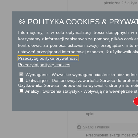
pieniężną 2,5 q żyta
od 1 ha gruntów, o któ
🍪 POLITYKA COOKIES & PRYWA
obliczone wedł
Średnią cenę 
Informujemy, iż w celu optymalizacji treści dostępnych w
ogłaszanego w 
korzystamy z informacji zapisanych za pomocą plików cookie
roku poprzedz
kontrolować za pomocą ustawień swojej przeglądarki inter
Podstawę opodatkowania podat
ustawień przeglądarki internetowej oznacza, iż użytkownik ak
dla gruntów go
rodzajów i kla
Przeczytaj politykę prywatności
podatkowego;
Przeczytaj politykę cookies
Wymagane - Wszystkie wymagane ciasteczka niezbędne do
dla pozostałych gruntó
Ułatwiające - Dostosowują zawartości Serwisu do preferen
Użytkownika Serwisu i odpowiednio wyświetlić stronę interne
Tryb odwoławczy
Analizy i tworzenia statystyk - Wpływają na wewnętrzne st
Odwołanie wnosi się do Samor
za pośrednictwem organu, któ
Urzędzie lub data jego nadani
opłat.
Skargi i wnioski
Przedmiotem skargi może być