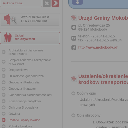
WYSZUKIWARKA
Urząd Gminy Moko
TERYTORIALNA
pl. Chreptowicza 25
08-124 Mokobody
Usługi
telefon: (25) 641-13-15
dla obywateli
fax: (25) 641-13-15 wew.34
http://www.mokobody.pl/
Architektura i planowanie
przestrzenne
Bezpieczeństwo i zarządzanie
kryzysowe
Drogownictwo
Ustalenie/określeni
Działalność gospodarcza
środków transporto
Geodezja i Kartografia
Geodezja i Kataster
Ogólny opis
Gospodarka nieruchomościami
Ustalenie/określenie/korekta 
Konserwacja zabytków
prawnych.
Ochrona Środowiska
Oświata
Opis skrócony
Podatki i opłaty lokalne
Obowiązek podatko
Polityka lokalowa
osobach prawnych, 