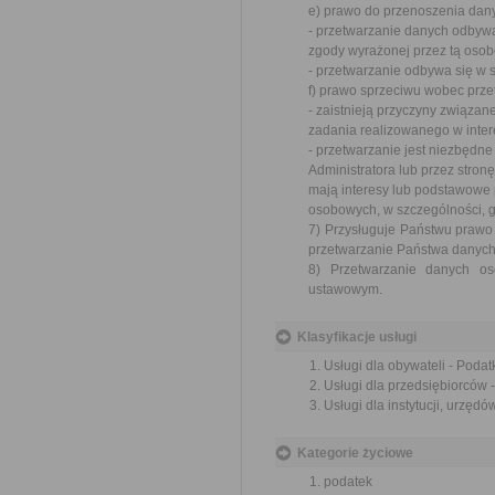
e) prawo do przenoszenia dany
- przetwarzanie danych odbywa
zgody wyrażonej przez tą osob
- przetwarzanie odbywa się w
f) prawo sprzeciwu wobec prze
- zaistnieją przyczyny związa
zadania realizowanego w inter
- przetwarzanie jest niezbędn
Administratora lub przez stronę
mają interesy lub podstawowe 
osobowych, w szczególności, gd
7) Przysługuje Państwu praw
przetwarzanie Państwa danyc
8) Przetwarzanie danych o
ustawowym.
Klasyfikacje usługi
Usługi dla obywateli - Podatk
Usługi dla przedsiębiorców -
Usługi dla instytucji, urzędów
Kategorie życiowe
podatek