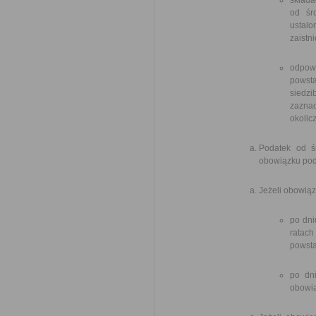
składa
od śr
ustalo
zaistn
odpow
powst
siedzi
zaznac
okolic
Podatek od ś
obowiązku poda
Jeżeli obowią
po dni
ratac
powsta
po dn
obowi