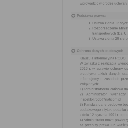
wprowadzić w drodze uchwały 
Podstawa prawna
Ustawa z dnia 12 styczn
Rozporządzenie Minist
transportowych (Dz. U.
Ustawa z dnia 29 sierp
Ochrona danych osobowych
Klauzula informacyjna RODO
W związku z realizacją wymo
2016 r. w sprawie ochrony o
przepływu takich danych or
informujemy o zasadach prz
związanych:
1) Administratorem Państwa d
2) Administrator wyznacz
inspektor.rodo@naticom.pl
3) Państwa dane osobowe będą 
podatkowego z tytułu podatku 
z dnia 12 stycznia 1991 r. o p
4) Administrator może powier
są przepisy prawa lub właś