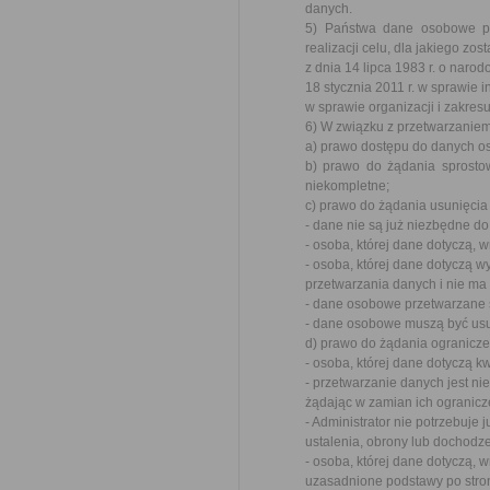
danych.
5) Państwa dane osobowe p
realizacji celu, dla jakiego z
z dnia 14 lipca 1983 r. o nar
18 stycznia 2011 r. w sprawie i
w sprawie organizacji i zakre
6) W związku z przetwarzanie
a) prawo dostępu do danych os
b) prawo do żądania sprosto
niekompletne;
c) prawo do żądania usunięcia
- dane nie są już niezbędne do
- osoba, której dane dotyczą,
- osoba, której dane dotyczą 
przetwarzania danych i nie ma
- dane osobowe przetwarzane 
- dane osobowe muszą być usu
d) prawo do żądania ogranicz
- osoba, której dane dotyczą 
- przetwarzanie danych jest ni
żądając w zamian ich ogranicz
- Administrator nie potrzebuje 
ustalenia, obrony lub dochodz
- osoba, której dane dotyczą, 
uzasadnione podstawy po stro