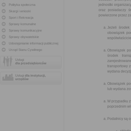
jednostki organizac
Polityka społeczna
oraz posiadaczy śr
Skargi i wnioski
powierzone przez za
Sport i Rekreacja
Sprawy komunalne
Jeżeli środek
Sprawy komunikacyjne
obowiązek pod
Sprawy obywatelskie
współwłaścicie
Udostępnianie informacji publicznej
Urząd Stanu Cywilnego
Obowiązek po
środek tran
Usługi
zarejestrowa
dla przedsiębiorców
transportowy z
wydana decyzj
Usługi
dla instytucji,
urzędów
Obowiązek pod
lub wydana zos
W przypadku z
poprzednim wła
Podatnicy są 