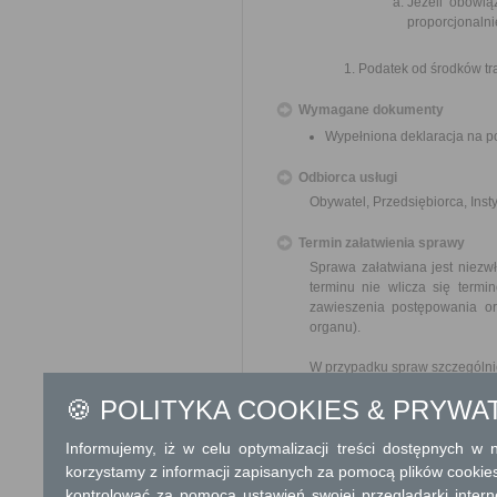
Jeżeli obowią
proporcjonalni
Podatek od środków tr
Wymagane dokumenty
Wypełniona deklaracja na p
Odbiorca usługi
Obywatel, Przedsiębiorca, Insty
Termin załatwienia sprawy
Sprawa załatwiana jest niezwł
terminu nie wlicza się term
zawieszenia postępowania o
organu).
W przypadku spraw szczególni
🍪 POLITYKA COOKIES & PRYWA
Informacja
Informujemy, iż w celu optymalizacji treści dostępnych w
Dodatkowe informac
korzystamy z informacji zapisanych za pomocą plików cookie
Opłata
kontrolować za pomocą ustawień swojej przeglądarki inter