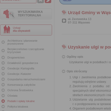
WYSZUKIWARKA
Urząd Gminy w Wąs
TERYTORIALNA
ul. Zastawska 13
07-311 Wąsewo
Usługi
dla obywateli
Architektura i planowanie
przestrzenne
Uzyskanie ulgi w po
Bezpieczeństwo i zarządzanie
kryzysowe
Ogólny opis
Drogownictwo
Uzyskanie ulgi w podatkach i o
Działalność gospodarcza
Geodezja i Kartografia
Opis skrócony
Geodezja i Kataster
Ulgi i zwolnienia podatko
Gospodarka nieruchomościami
regulują odrębne ustawy.
Konserwacja zabytków
Zwolnienia z podatku od 
Ochrona Środowiska
specjalnych stref ekonomicz
strefach ekonomicznych i nie
Oświata
Udzielanie ulg podatnikow
Podatki i opłaty lokalne
r. o postępowaniu w sprawa
Polityka lokalowa
Organem podatkowym właściwy