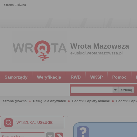
Strona Główna
Wrota Mazowsza
e-uslugi.wrotamazowsza.pl
Samorządy
Weryfikacja
RWD
WKSP
Pomoc
Strona główna
Usługi dla obywateli
Podatki i opłaty lokalne
Podatki i opł
WYSZUKAJ
USŁUGĘ