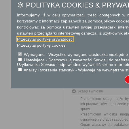
🍪 POLITYKA COOKIES & PRYWA
od organu).
W przypadku spraw szczególni
Informujemy, iż w celu optymalizacji treści dostępnych w
Informacja
korzystamy z informacji zapisanych za pomocą plików cookie
kontrolować za pomocą ustawień swojej przeglądarki inter
Dodatkowe informac
ustawień przeglądarki internetowej oznacza, iż użytkownik ak
Przeczytaj politykę prywatności
Opłata
Przeczytaj politykę cookies
Wniosek jest wolny od opłat.
Wymagane - Wszystkie wymagane ciasteczka niezbędne do
Ułatwiające - Dostosowują zawartości Serwisu do preferen
Tryb odwoławczy
Użytkownika Serwisu i odpowiednio wyświetlić stronę interne
Odwołanie wnosi się do Samor
Analizy i tworzenia statystyk - Wpływają na wewnętrzne st
za pośrednictwem organu, któ
jego nadania w polskiej placó
Skargi i wnioski
Przedmiotem skargi może by
ich pracowników, naruszenie p
spraw.
Przedmiotem wniosku mogą 
usprawnienie pracy i zapobieg
Organ właściwy dla załatwien