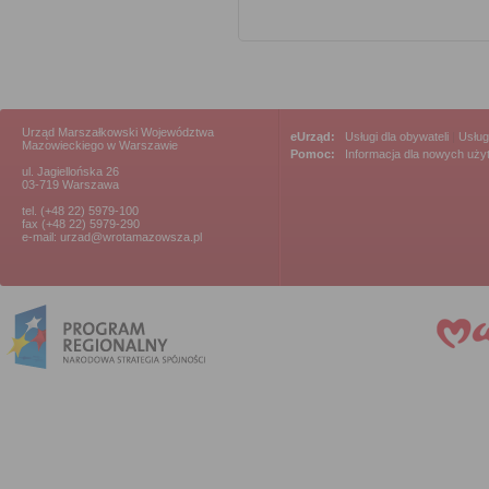
Urząd Marszałkowski Województwa
eUrząd:
Usługi dla obywateli
|
Usług
Mazowieckiego w Warszawie
Pomoc:
Informacja dla nowych uż
ul. Jagiellońska 26
03-719 Warszawa
tel. (+48 22) 5979-100
fax (+48 22) 5979-290
e-mail: urzad@wrotamazowsza.pl