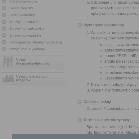
Polityka społeczna
Udzielenie ulgi może polega
podatkowych i odsetek za z
Skargi i wnioski
opłaty od posiadania psów, o
Sport i Rekreacja
Sprawy komunalne
Wymagane dokumenty
Sprawy komunikacyjne
Wniosek o umorzenie/rozło
Sprawy obywatelskie
za zwłokę powinien zawiera
Udostępnianie informacji publicznej
imię i nazwisko wni
Urząd Stanu Cywilnego
adres zamieszkania
numer PESEL, NIP, 
Usługi
źródło należności po
dla przedsiębiorców
okres którego wnios
określenie wnioskow
Usługi
dla instytucji,
uzasadnienie wnios
urzędów
Do wniosku należy załączyć
Wypełniony formularz o pomoc
Odbiorca usługi
Obywatel, Przedsiębiorca, Insty
Termin załatwienia sprawy
Sprawa załatwiana jest bez z
(do tego terminu nie wlicza
okresów zawieszenia postępo