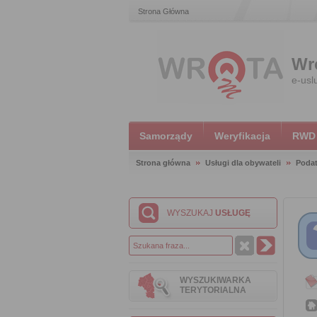
Strona Główna
Wr
e-usl
Samorządy
Weryfikacja
RWD
Strona główna
Usługi dla obywateli
Podat
WYSZUKAJ
USŁUGĘ
WYSZUKIWARKA
TERYTORIALNA