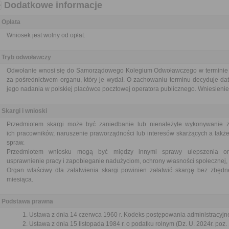
Dodatkowe informacje
Opłata
Wniosek jest wolny od opłat.
Tryb odwoławczy
Odwołanie wnosi się do Samorządowego Kolegium Odwoławczego w terminie 14
za pośrednictwem organu, który je wydał. O zachowaniu terminu decyduje dat
jego nadania w polskiej placówce pocztowej operatora publicznego. Wniesienie 
Skargi i wnioski
Przedmiotem skargi może być zaniedbanie lub nienależyte wykonywanie 
ich pracowników, naruszenie praworządności lub interesów skarżących a także
spraw.
Przedmiotem wniosku mogą być między innymi sprawy ulepszenia orga
usprawnienie pracy i zapobieganie nadużyciom, ochrony własności społecznej, 
Organ właściwy dla załatwienia skargi powinien załatwić skargę bez zbędne
miesiąca.
Podstawa prawna
Ustawa z dnia 14 czerwca 1960 r. Kodeks postępowania administracyjne
Ustawa z dnia 15 listopada 1984 r. o podatku rolnym (Dz. U. 2024r. poz.