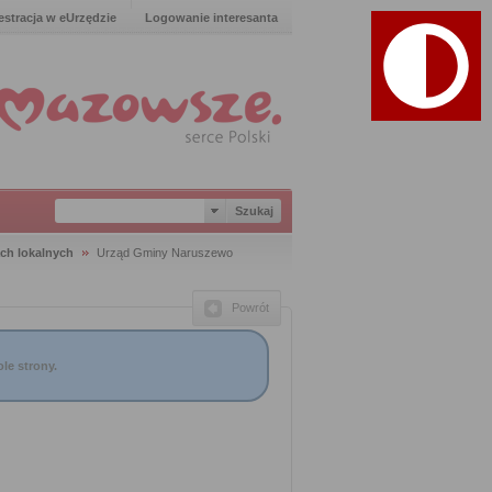
estracja w eUrzędzie
Logowanie interesanta
ach lokalnych
Urząd Gminy Naruszewo
Powrót
le strony.