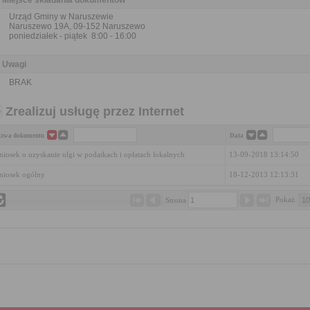
Miejsce składania dokumentów
Urząd Gminy w Naruszewie
Naruszewo 19A, 09-152 Naruszewo
poniedziałek - piątek 8:00 - 16:00
Uwagi
BRAK
Zrealizuj usługę przez Internet
zwa dokumentu
Data
iosek o uzyskanie ulgi w podatkach i opłatach lokalnych
13-09-2018 13:14:50
iosek ogólny
18-12-2013 12:13:31
Pokaż 
Strona 