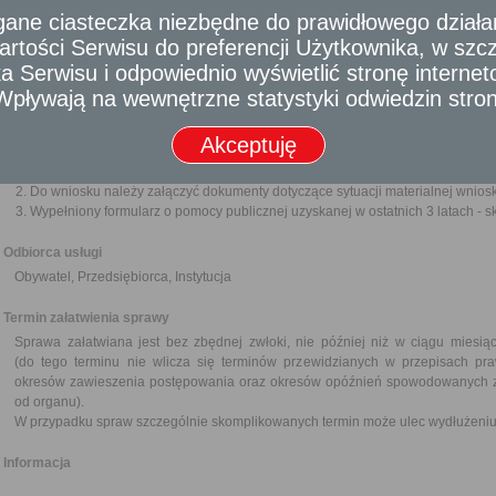
Wniosek o umorzenie/rozłożenie na raty/odroczenie terminu płatności p
e ciasteczka niezbędne do prawidłowego działania
za zwłokę powinien zawierać:
rtości Serwisu do preferencji Użytkownika, w szcze
imię i nazwisko wnioskodawcy,
 Serwisu i odpowiednio wyświetlić stronę interne
adres zamieszkania wnioskodawcy,
numer PESEL, NIP, ewentualnie numer dowodu osobistego (paszport
- Wpływają na wewnętrzne statystyki odwiedzin stro
źródło należności podatkowej (np. podatek od nieruchomości, odsetki o
okres którego wniosek dotyczy,
Akceptuję
określenie wnioskowanej formy Ulgi,
uzasadnienie wniosku.
Do wniosku należy załączyć dokumenty dotyczące sytuacji materialnej wnios
Wypełniony formularz o pomocy publicznej uzyskanej w ostatnich 3 latach - sk
Odbiorca usługi
Obywatel, Przedsiębiorca, Instytucja
Termin załatwienia sprawy
Sprawa załatwiana jest bez zbędnej zwłoki, nie później niż w ciągu miesi
(do tego terminu nie wlicza się terminów przewidzianych w przepisach pr
okresów zawieszenia postępowania oraz okresów opóźnień spowodowanych z w
od organu).
W przypadku spraw szczególnie skomplikowanych termin może ulec wydłużeniu 
Informacja