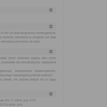
 dni od dnia doręczenia rozstrzygnięcia,
a złożenia odwołania w Urzędzie lub data
odwołania jest wolne od opłat.
zadań przez właściwe organy albo przez
 przewlekłe lub biurokratyczne załatwianie
nizacji, wzmacnianie praworządności,
lepszego zaspokajania potrzeb ludności.
j zwłoki, nie później jednak niż w ciągu
go (Dz. U. 2024r. poz. 572)
 1176 z późn. zm.)