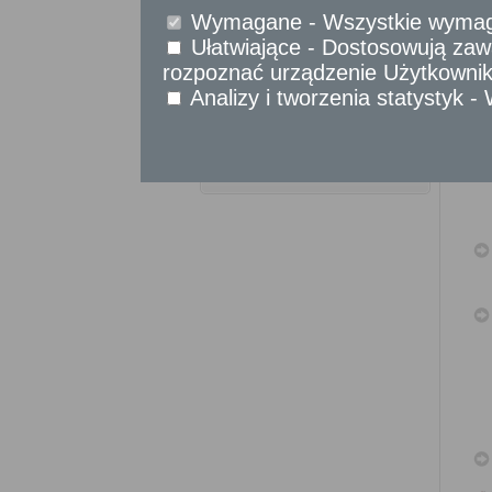
Sprawy obywatelskie
Wymagane - Wszystkie wymagan
Udostępnianie informacji publicznej
Ułatwiające - Dostosowują zawa
Urząd Stanu Cywilnego
rozpoznać urządzenie Użytkownika
Analizy i tworzenia statystyk 
Usługi
dla przedsiębiorców
Usługi
dla instytucji,
urzędów