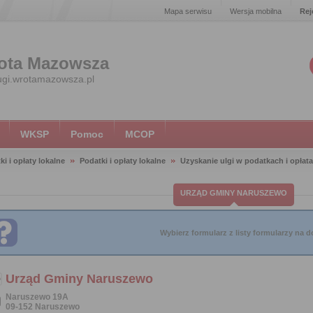
Mapa serwisu
Wersja mobilna
Rej
ota Mazowsza
ugi.wrotamazowsza.pl
WKSP
Pomoc
MCOP
ki i opłaty lokalne
Podatki i opłaty lokalne
Uzyskanie ulgi w podatkach i opłat
URZĄD GMINY NARUSZEWO
Wybierz formularz z listy formularzy na do
Urząd Gminy Naruszewo
Naruszewo 19A
09-152 Naruszewo