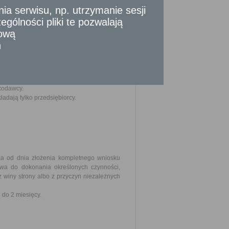
odatku, zaległości podatkowych i odsetek
 serwisu, np. utrzymanie sesji
gólności pliki te pozwalają
tową
u) wnioskodawcy,
n
d zaległości itp.),
kodawcy.
ładają tylko przedsiębiorcy.
ąca od dnia złożenia kompletnego wniosku
awa do dokonania określonych czynności,
iny strony albo z przyczyn niezależnych
do 2 miesięcy.