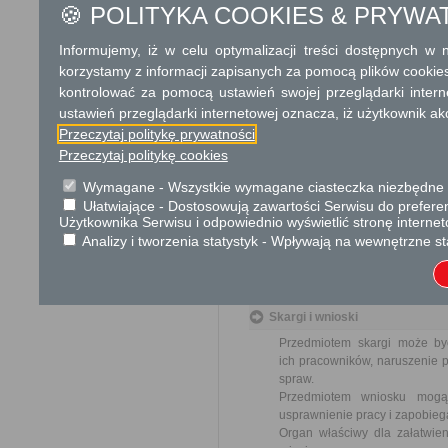
🍪 POLITYKA COOKIES & PRYWA
od organu).
W przypadku spraw szczególni
Informujemy, iż w celu optymalizacji treści dostępnych w
Informacja
korzystamy z informacji zapisanych za pomocą plików cookie
kontrolować za pomocą ustawień swojej przeglądarki inter
Dodatkowe informac
ustawień przeglądarki internetowej oznacza, iż użytkownik ak
Przeczytaj politykę prywatności
Opłata
Przeczytaj politykę cookies
Wniosek jest wolny od opłat.
Wymagane - Wszystkie wymagane ciasteczka niezbędne do
Ułatwiające - Dostosowują zawartości Serwisu do preferen
Tryb odwoławczy
Użytkownika Serwisu i odpowiednio wyświetlić stronę interne
Odwołanie wnosi się do Samor
Analizy i tworzenia statystyk - Wpływają na wewnętrzne st
za pośrednictwem organu, któ
jego nadania w polskiej placó
Skargi i wnioski
Przedmiotem skargi może by
ich pracowników, naruszenie p
spraw.
Przedmiotem wniosku mogą 
usprawnienie pracy i zapobieg
Organ właściwy dla załatwien