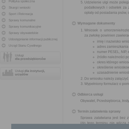
Polityka społeczna
Udzielenie ulgi może polega
podatkowych i odsetek za z
Skargi i wnioski
opłaty od posiadania psów, o
Sport i Rekreacja
Sprawy komunalne
Wymagane dokumenty
Sprawy komunikacyjne
Wniosek o umorzenie/rozło
Sprawy obywatelskie
za zwłokę powinien zawiera
Udostępnianie informacji publicznej
imię i nazwisko wni
Urząd Stanu Cywilnego
adres zamieszkania
numer PESEL, NIP, 
Usługi
źródło należności po
dla przedsiębiorców
okres którego wnios
określenie wnioskow
Usługi
dla instytucji,
uzasadnienie wnios
urzędów
Do wniosku należy załączyć
Wypełniony formularz o pomoc
Odbiorca usługi
Obywatel, Przedsiębiorca, Insty
Termin załatwienia sprawy
Sprawa załatwiana jest bez z
(do tego terminu nie wlicza
okresów zawieszenia postępo