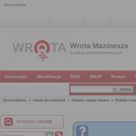
Strona Główna
Wrota Mazowsza
e-uslugi.wrotamazowsza.pl
Samorządy
Weryfikacja
RWD
WKSP
Pomoc
Strona główna
Usługi dla obywateli
Podatki i opłaty lokalne
Podatki i opł
WYSZUKAJ
USŁUGĘ