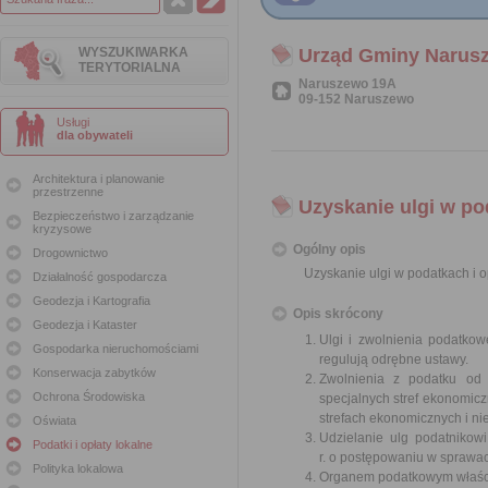
WYSZUKIWARKA
Urząd Gminy Narus
TERYTORIALNA
Naruszewo 19A
09-152 Naruszewo
Usługi
dla obywateli
Architektura i planowanie
przestrzenne
Uzyskanie ulgi w po
Bezpieczeństwo i zarządzanie
kryzysowe
Ogólny opis
Drogownictwo
Uzyskanie ulgi w podatkach i o
Działalność gospodarcza
Geodezja i Kartografia
Opis skrócony
Geodezja i Kataster
Ulgi i zwolnienia podatko
Gospodarka nieruchomościami
regulują odrębne ustawy.
Konserwacja zabytków
Zwolnienia z podatku od 
Ochrona Środowiska
specjalnych stref ekonomicz
strefach ekonomicznych i nie
Oświata
Udzielanie ulg podatnikow
Podatki i opłaty lokalne
r. o postępowaniu w sprawa
Polityka lokalowa
Organem podatkowym właściwy