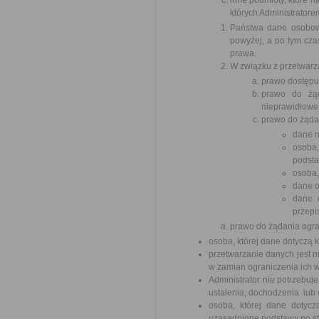
inne podmioty, które
których Administratore
Państwa dane osobowe
powyżej, a po tym cz
prawa.
W związku z przetwar
prawo dostępu
prawo do żą
nieprawidłowe
prawo do żąda
dane n
osoba
podsta
osoba,
dane o
dane 
przepi
prawo do żądania ogra
osoba, której dane dotyczą
przetwarzanie danych jest n
w zamian ograniczenia ich 
Administrator nie potrzebuj
ustalenia, dochodzenia lub 
osoba, której dane dotycz
uzasadnione podstawy po st