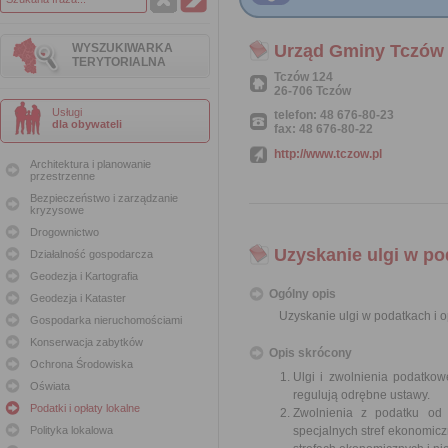
WYSZUKIWARKA
Urząd Gminy Tczów
TERYTORIALNA
Tczów 124
26-706 Tczów
Usługi
telefon: 48 676-80-23
dla obywateli
fax: 48 676-80-22
http://www.tczow.pl
Architektura i planowanie
przestrzenne
Bezpieczeństwo i zarządzanie
kryzysowe
Drogownictwo
Uzyskanie ulgi w po
Działalność gospodarcza
Geodezja i Kartografia
Ogólny opis
Geodezja i Kataster
Uzyskanie ulgi w podatkach i o
Gospodarka nieruchomościami
Konserwacja zabytków
Opis skrócony
Ochrona Środowiska
Ulgi i zwolnienia podatko
Oświata
regulują odrębne ustawy.
Podatki i opłaty lokalne
Zwolnienia z podatku od 
Polityka lokalowa
specjalnych stref ekonomicz