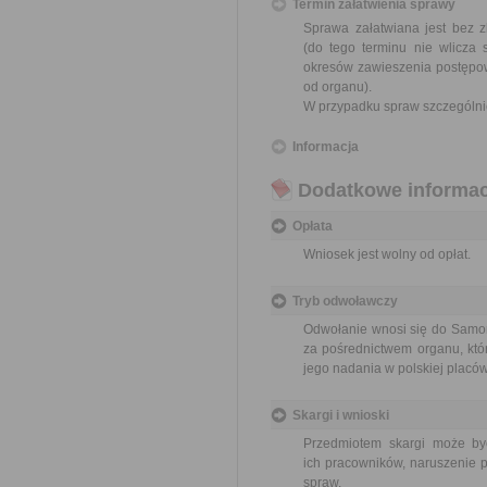
Termin załatwienia sprawy
Sprawa załatwiana jest bez z
(do tego terminu nie wlicza
okresów zawieszenia postępo
od organu).
W przypadku spraw szczególni
Informacja
Dodatkowe informac
Opłata
Wniosek jest wolny od opłat.
Tryb odwoławczy
Odwołanie wnosi się do Samor
za pośrednictwem organu, któ
jego nadania w polskiej placó
Skargi i wnioski
Przedmiotem skargi może by
ich pracowników, naruszenie p
spraw.