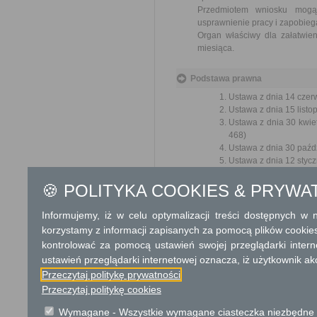
Przedmiotem wniosku mogą 
usprawnienie pracy i zapobieg
Organ właściwy dla załatwien
miesiąca.
Podstawa prawna
Ustawa z dnia 14 czer
Ustawa z dnia 15 listo
Ustawa z dnia 30 kwie
468)
Ustawa z dnia 30 paźdz
Ustawa z dnia 12 styczn
Ustawa z dnia 29 sierp
🍪 POLITYKA COOKIES & PRYWA
Ochrona danych osobowych
Informujemy, iż w celu optymalizacji treści dostępnych w
KLAUZULA INFORMACYJNA O
korzystamy z informacji zapisanych za pomocą plików cookie
kontrolować za pomocą ustawień swojej przeglądarki inter
W związku z wypełnianiem wymog
sprawie ochrony osób fizycznyc
ustawień przeglądarki internetowej oznacza, iż użytkownik ak
oraz uchylenia dyrektywy 95/46/W
Przeczytaj politykę prywatności
r. przysługują Państwu określone
Przeczytaj politykę cookies
Wymagane - Wszystkie wymagane ciasteczka niezbędne do
Zgodnie z art. 13 ust. 1 i 2 RODO 