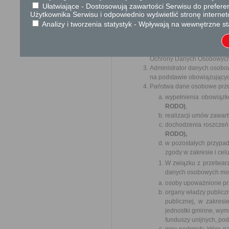
Ułatwiające - Dostosowują zawartości Serwisu do preferen
Administratorem Pani/Pana
Użytkownika Serwisu i odpowiednio wyświetlić stronę interne
Wójt Gminy Tczów
.
Adres U
Analizy i tworzenia statystyk - Wpływają na wewnętrzne st
e-mail: gmina@tczow.pl.
Jeśli mają Państwo pytan
działania Urzędu Gminy Tc
Ochrony Danych Osobowych
Administrator danych osob
na podstawie obowiązującyc
Państwa dane osobowe przet
wypełnienia obowiąz
RODO)
,
realizacji umów zawar
dochodzenia roszczeń 
RODO),
w pozostałych przypa
zgody w zakresie i cel
W związku z przetwar
danych osobowych mo
osoby upoważnione prz
organy władzy publicz
publicznej, w zakres
jednostki gminne, wymi
funduszy unijnych, po