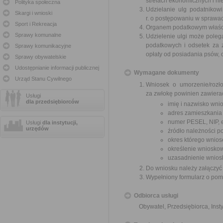
strefach ekonomicznych i nie
Polityka społeczna
Udzielanie ulg podatnikow
Skargi i wnioski
r. o postępowaniu w sprawa
Sport i Rekreacja
Organem podatkowym właściwy
Sprawy komunalne
Udzielenie ulgi może polega
podatkowych i odsetek za z
Sprawy komunikacyjne
opłaty od posiadania psów, o
Sprawy obywatelskie
Udostępnianie informacji publicznej
Wymagane dokumenty
Urząd Stanu Cywilnego
Wniosek o umorzenie/rozło
za zwłokę powinien zawiera
Usługi
dla przedsiębiorców
imię i nazwisko wni
adres zamieszkania
numer PESEL, NIP, 
Usługi
dla instytucji,
urzędów
źródło należności po
okres którego wnios
określenie wnioskow
uzasadnienie wnios
Do wniosku należy załączyć
Wypełniony formularz o pomoc
Odbiorca usługi
Obywatel, Przedsiębiorca, Insty