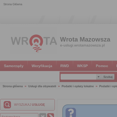
Strona Główna
Wrota Mazowsza
e-uslugi.wrotamazowsza.pl
Samorządy
Weryfikacja
RWD
WKSP
Pomoc
Strona główna
Usługi dla obywateli
Podatki i opłaty lokalne
Podatki i opł
WYSZUKAJ
USŁUGĘ