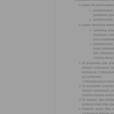
prawo do przenoszenia
przetwarzanie
podstawie zgod
przetwarzanie
prawo sprzeciwu wobec
zaistnieją pr
podstawie zad
przez Administ
przetwarzanie
przez Administ
tych interesó
ochrony danych
W przypadku gdy prz
danych osobowych (ar
momencie. Cofnięcie 
jej cofnięciem,
z obowiązującym pra
W przypadku powzięc
danych osobowych, pr
ochrony danych osobo
W sytuacji, gdy prze
podanie przez Was dan
Podanie przez Was d
osobowych stanowi prz