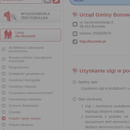
WYSZUKIWARKA
Urząd Gminy Borow
TERYTORIALNA
ul. Sasimowskiego 2
08-412 Borowie
Usługi
telefon: 256859070
dla obywateli
http://borowie.pl
Architektura i planowanie
przestrzenne
Bezpieczeństwo i zarządzanie
kryzysowe
Drogownictwo
Uzyskanie ulgi w po
Działalność gospodarcza
Geodezja i Kartografia
Ogólny opis
Geodezja i Kataster
Uzyskanie ulgi w podatkach i o
Gospodarka nieruchomościami
Opis skrócony
Konserwacja zabytków
Ochrona Środowiska
Ulgi i zwolnienia podatko
regulują odrębne ustawy.
Oświata
Zwolnienia z podatku od 
Podatki i opłaty lokalne
specjalnych stref ekonomicz
Polityka lokalowa
strefach ekonomicznych i nie