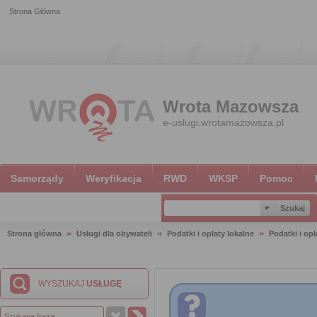
Strona Główna
Wrota Mazowsza
e-uslugi.wrotamazowsza.pl
Samorządy
Weryfikacja
RWD
WKSP
Pomoc
Strona główna
Usługi dla obywateli
Podatki i opłaty lokalne
Podatki i opł
WYSZUKAJ
USŁUGĘ