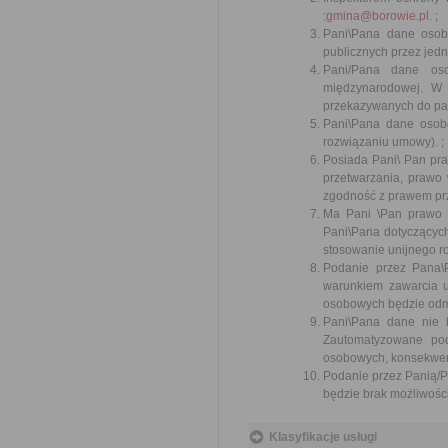
:
gmina@borowie.pl
. ;
Pani\Pana dane osob
publicznych przez jedn
Pani/Pana dane oso
międzynarodowej. W
przekazywanych do pań
Pani\Pana dane osobo
rozwiązaniu umowy). ;
Posiada Pani\ Pan pra
przetwarzania, prawo
zgodność z prawem prz
Ma Pani \Pan prawo 
Pani\Pana dotyczących
stosowanie unijnego r
Podanie przez Pana
warunkiem zawarcia 
osobowych będzie odmo
Pani\Pana dane nie 
Zautomatyzowane po
osobowych, konsekwenc
Podanie przez Panią/
będzie brak możliwości 
Klasyfikacje usługi