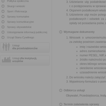
Polityka społeczna
Udzielanie ulg podatnikow
r. o postępowaniu w sprawa
Skargi i wnioski
Organem podatkowym właściwy
Sport i Rekreacja
Udzielenie ulgi może polega
Sprawy komunalne
podatkowych i odsetek za z
Sprawy komunikacyjne
opłaty od posiadania psów, o
Sprawy obywatelskie
Wymagane dokumenty
Udostępnianie informacji publicznej
Urząd Stanu Cywilnego
Wniosek o umorzenie/rozło
za zwłokę powinien zawiera
Usługi
imię i nazwisko wni
dla przedsiębiorców
adres zamieszkania
numer PESEL, NIP, 
Usługi
dla instytucji,
źródło należności po
urzędów
okres którego wnios
określenie wnioskow
uzasadnienie wnios
Do wniosku należy załączyć
Wypełniony formularz o pomoc
Odbiorca usługi
Obywatel, Przedsiębiorca, Insty
Termin załatwienia sprawy