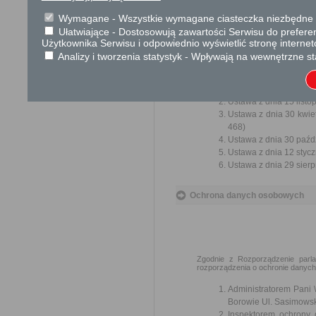
Przedmiotem wniosku mogą 
usprawnienie pracy i zapobieg
Wymagane - Wszystkie wymagane ciasteczka niezbędne do
Organ właściwy dla załatwien
Ułatwiające - Dostosowują zawartości Serwisu do preferen
miesiąca.
Użytkownika Serwisu i odpowiednio wyświetlić stronę interne
Analizy i tworzenia statystyk - Wpływają na wewnętrzne st
Podstawa prawna
Ustawa z dnia 14 czer
Ustawa z dnia 15 listo
Ustawa z dnia 30 kwie
468)
Ustawa z dnia 30 paźdz
Ustawa z dnia 12 styczn
Ustawa z dnia 29 sierp
Ochrona danych osobowych
Zgodnie z Rozporządzenie parla
rozporządzenia o ochronie danych 
Administratorem Pani 
Borowie Ul. Sasimowsk
Inspektorem ochrony 