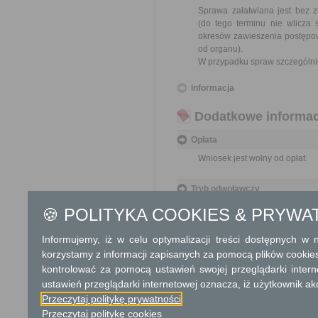
Sprawa załatwiana jest bez z
(do tego terminu nie wlicza
okresów zawieszenia postępo
od organu).
W przypadku spraw szczególni
Informacja
Dodatkowe informac
Opłata
Wniosek jest wolny od opłat.
Tryb odwoławczy
Odwołanie wnosi się do Samor
🍪 POLITYKA COOKIES & PRYWA
za pośrednictwem organu, któ
jego nadania w polskiej placó
Informujemy, iż w celu optymalizacji treści dostępnych w
korzystamy z informacji zapisanych za pomocą plików cookie
Skargi i wnioski
kontrolować za pomocą ustawień swojej przeglądarki inter
Przedmiotem skargi może by
ustawień przeglądarki internetowej oznacza, iż użytkownik ak
ich pracowników, naruszenie p
Przeczytaj politykę prywatności
spraw.
Przeczytaj politykę cookies