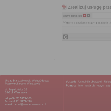
Zrealizuj usługę prz
Nazwa dokumentu
Wniosek o uzyskanie ulgi w podatkach i 
Urząd Marszałkowski Województwa
eUrząd:
Usługi dla obywateli
|
Usług
Mazowieckiego w Warszawie
Pomoc:
Informacja dla nowych uż
ul. Jagiellońska 26
03-719 Warszawa
tel. (+48 22) 5979-100
fax (+48 22) 5979-290
e-mail: urzad@wrotamazowsza.pl