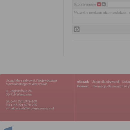
Nazwa dokumentu
Wniosek o uzyskanie ulgi w podatkach i 
Urząd Marszałkowski Województwa
eUrząd:
Usługi dla obywateli
|
Usług
Mazowieckiego w Warszawie
Pomoc:
Informacja dla nowych uż
ul. Jagiellońska 26
03-719 Warszawa
tel. (+48 22) 5979-100
fax (+48 22) 5979-290
e-mail: urzad@wrotamazowsza.pl