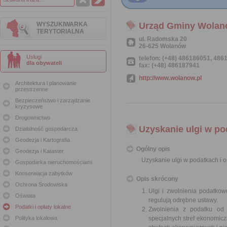
WYSZUKIWARKA
Urząd Gminy Wola
TERYTORIALNA
ul. Radomska 20
26-625 Wolanów
Usługi
telefon: (+48) 486186051, 48
dla obywateli
fax: (+48) 486187941
http://www.wolanow.pl
Architektura i planowanie
przestrzenne
Bezpieczeństwo i zarządzanie
kryzysowe
Drogownictwo
Uzyskanie ulgi w po
Działalność gospodarcza
Geodezja i Kartografia
Ogólny opis
Geodezja i Kataster
Uzyskanie ulgi w podatkach i o
Gospodarka nieruchomościami
Konserwacja zabytków
Opis skrócony
Ochrona Środowiska
Ulgi i zwolnienia podatko
Oświata
regulują odrębne ustawy.
Podatki i opłaty lokalne
Zwolnienia z podatku od 
Polityka lokalowa
specjalnych stref ekonomicz