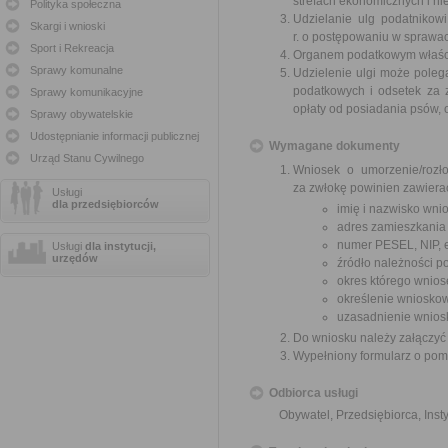
strefach ekonomicznych i nie
Polityka społeczna
Udzielanie ulg podatnikow
Skargi i wnioski
r. o postępowaniu w sprawa
Sport i Rekreacja
Organem podatkowym właściwy
Sprawy komunalne
Udzielenie ulgi może polega
podatkowych i odsetek za z
Sprawy komunikacyjne
opłaty od posiadania psów, o
Sprawy obywatelskie
Udostępnianie informacji publicznej
Wymagane dokumenty
Urząd Stanu Cywilnego
Wniosek o umorzenie/rozło
za zwłokę powinien zawiera
Usługi
dla przedsiębiorców
imię i nazwisko wni
adres zamieszkania
numer PESEL, NIP, 
Usługi
dla instytucji,
urzędów
źródło należności po
okres którego wnios
określenie wnioskow
uzasadnienie wnios
Do wniosku należy załączyć
Wypełniony formularz o pomoc
Odbiorca usługi
Obywatel, Przedsiębiorca, Insty