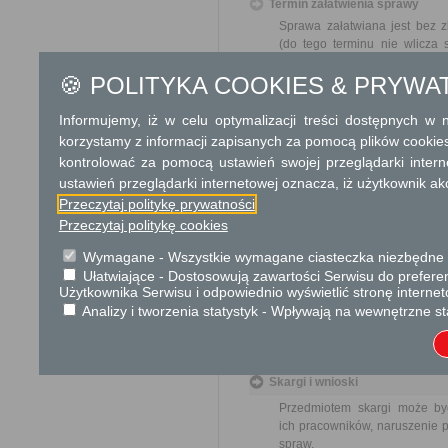
Termin załatwienia sprawy
Sprawa załatwiana jest bez z
(do tego terminu nie wlicza
okresów zawieszenia postępo
🍪 POLITYKA COOKIES & PRYWA
od organu).
W przypadku spraw szczególni
Informujemy, iż w celu optymalizacji treści dostępnych w
Informacja
korzystamy z informacji zapisanych za pomocą plików cookie
kontrolować za pomocą ustawień swojej przeglądarki inter
Dodatkowe informac
ustawień przeglądarki internetowej oznacza, iż użytkownik ak
Przeczytaj politykę prywatności
Opłata
Przeczytaj politykę cookies
Wniosek jest wolny od opłat.
Wymagane - Wszystkie wymagane ciasteczka niezbędne do
Ułatwiające - Dostosowują zawartości Serwisu do preferen
Tryb odwoławczy
Użytkownika Serwisu i odpowiednio wyświetlić stronę interne
Odwołanie wnosi się do Samor
Analizy i tworzenia statystyk - Wpływają na wewnętrzne st
za pośrednictwem organu, któ
jego nadania w polskiej placó
Skargi i wnioski
Przedmiotem skargi może by
ich pracowników, naruszenie p
spraw.