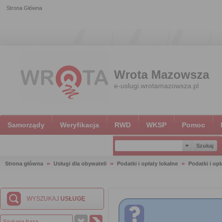
Strona Główna
Wrota Mazowsza
e-uslugi.wrotamazowsza.pl
Samorządy
Weryfikacja
RWD
WKSP
Pomoc
Strona główna
Usługi dla obywateli
Podatki i opłaty lokalne
Podatki i opł
WYSZUKAJ
USŁUGĘ