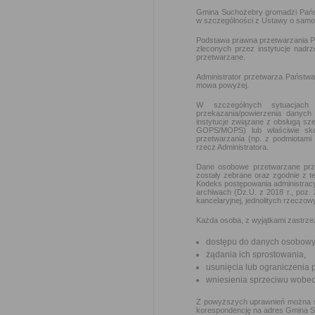
Gmina Suchożebry gromadzi Państ
w szczególności z Ustawy o samorz
Podstawa prawna przetwarzania P
zleconych przez instytucje nad
przetwarzane.
Administrator przetwarza Państwa
mowa powyżej.
W szczególnych sytuacjach
przekazania/powierzenia danych 
instytucje związane z obsługą sz
GOPS/MOPS) lub właściwie sk
przetwarzania (np. z podmiotami 
rzecz Administratora.
Dane osobowe przetwarzane prze
zostały zebrane oraz zgodnie z t
Kodeks postępowania administracyj
archiwach (Dz.U. z 2018 r., poz.
kancelaryjnej, jednolitych rzeczow
Każda osoba, z wyjątkami zastrze
dostępu do danych osobowyc
żądania ich sprostowania,
usunięcia lub ograniczenia 
wniesienia sprzeciwu wobec
Z powyższych uprawnień można skor
korespondencję na adres Gmina Su