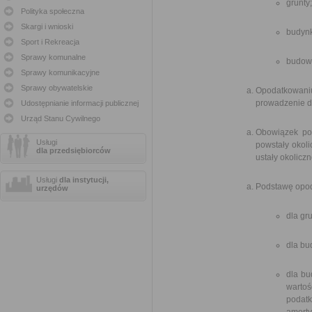
grunty;
Polityka społeczna
Skargi i wnioski
budynk
Sport i Rekreacja
Sprawy komunalne
budowl
Sprawy komunikacyjne
Sprawy obywatelskie
Opodatkowaniu 
prowadzenie dz
Udostępnianie informacji publicznej
Urząd Stanu Cywilnego
Obowiązek po
Usługi
powstały okol
dla przedsiębiorców
ustały okolicz
Usługi
dla instytucji,
Podstawę opo
urzędów
dla gr
dla bu
dla bu
wartoś
podatk