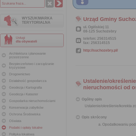
WYSZUKIWARKA
Urząd Gminy Sucho
TERYTORIALNA
ul. Ogińskiej 11
08-125 Suchożebry
Usługi
telefon: 256314515
dla obywateli
fax: 256314515
http://suchozebry.pl/
Architektura i planowanie
przestrzenne
Bezpieczeństwo i zarządzanie
kryzysowe
Drogownictwo
Ustalenie/określeni
Działalność gospodarcza
nieruchomości od o
Geodezja i Kartografia
Geodezja i Kataster
Ogólny opis
Gospodarka nieruchomościami
Ustalenie/określenie/korekta 
Konserwacja zabytków
Ochrona Środowiska
Opis skrócony
Oświata
Opodatkowaniu poda
Podatki i opłaty lokalne
Polityka lokalowa