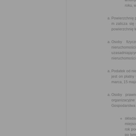
amorty
roku, 
Powierzchnię p
m zalicza się
powierzchnię t
Osoby fizyc
nieruchomośc
uzasadniają
nieruchomości
Podatek od nie
jest on płatn
marca, 15 maja
Osoby prawne
organizacyjne
Gospodarstwa
skład
miejsc
rok po
po tym