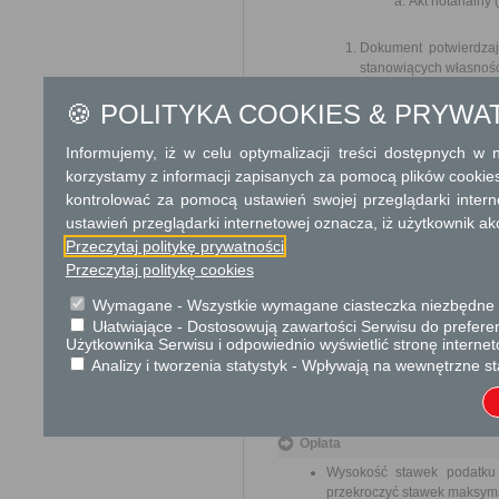
Akt notarialny
Dokument potwierdzaj
stanowiących własność
🍪 POLITYKA COOKIES & PRYWA
Odbiorca usługi
Obywatel, Przedsiębiorca, Insty
Informujemy, iż w celu optymalizacji treści dostępnych w
korzystamy z informacji zapisanych za pomocą plików cookie
Termin załatwienia sprawy
kontrolować za pomocą ustawień swojej przeglądarki inter
Sprawa załatwiana jest niezwł
terminu nie wlicza się term
ustawień przeglądarki internetowej oznacza, iż użytkownik ak
zawieszenia postępowania o
Przeczytaj politykę prywatności
organu).
Przeczytaj politykę cookies
W przypadku spraw szczególni
Wymagane - Wszystkie wymagane ciasteczka niezbędne do
Ułatwiające - Dostosowują zawartości Serwisu do preferen
Informacja
Użytkownika Serwisu i odpowiednio wyświetlić stronę interne
Analizy i tworzenia statystyk - Wpływają na wewnętrzne st
tel. 256314515
Dodatkowe informac
Opłata
Wysokość stawek podatku
przekroczyć stawek maksym