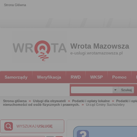
Strona Główna
Wrota Mazowsza
e-uslugi.wrotamazowsza.pl
Samorządy
Weryfikacja
RWD
WKSP
Pomoc
Strona główna
Usługi dla obywateli
Podatki i opłaty lokalne
Podatki i opł
nieruchomości od osób fizycznych i prawnych.
Urząd Gminy Suchożebry
WYSZUKAJ
USŁUGĘ