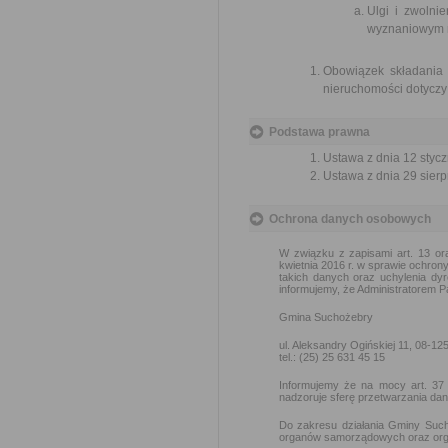
Ulgi i zwolni
wyznaniowym r
Obowiązek składania 
nieruchomości dotyczy
Podstawa prawna
Ustawa z dnia 12 styczn
Ustawa z dnia 29 sierp
Ochrona danych osobowych
W związku z zapisami art. 13
kwietnia 2016 r. w sprawie ochro
takich danych oraz uchylenia dyr
informujemy, że Administratorem 
Gmina Suchożebry
ul. Aleksandry Ogińskiej 11, 08-1
tel.: (25) 25 631 45 15
Informujemy że na mocy art. 37 
nadzoruje sferę przetwarzania d
Do zakresu działania Gminy Suc
organów samorządowych oraz orga