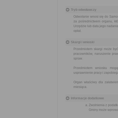
Tryb odwoławczy
Odwołanie wnosi się do Samor
za pośrednictwem organu, któ
Urzędzie lub data jego nadani
opłat.
Skargi i wnioski
Przedmiotem skargi może być
pracowników, naruszenie praw
spraw.
Przedmiotem wniosku mogą 
usprawnienie pracy i zapobieg
Organ właściwy dla załatwien
miesiąca.
Informacje dodatkowe
Zwolnienia z podatk
Gminy może wprowad