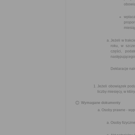
obowi
wpłac
propo
miesią
Jeżeli w trak
roku, w szcze
części, poda
następującego 
Deklaracje nal
Jeżeli obowiązek poda
liczby miesięcy, w któr
Wymagane dokumenty
Osoby prawne - wype
Osoby fizyczne