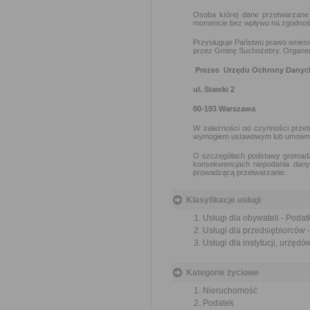
Osoba której dane przetwarzane
momencie bez wpływu na zgodność 
Przysługuje Państwu prawo wnies
przez Gminę Suchożebry. Organem 
Prezes Urzędu Ochrony Dany
ul. Stawki 2
00-193 Warszawa
W zależności od czynności prze
wymogiem ustawowym lub umown
O szczegółach podstawy gromadze
konsekwencjach niepodania dan
prowadzącą przetwarzanie.
Klasyfikacje usługi
Usługi dla obywateli - Podatk
Usługi dla przedsiębiorców -
Usługi dla instytucji, urzędów
Kategorie życiowe
Nieruchomość
Podatek