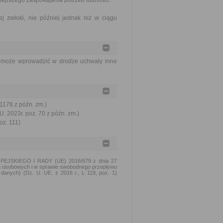
lepszego zaspokajania potrzeb ludności.
j zwłoki, nie później jednak niż w ciągu
y może wprowadzić w drodze uchwały inne
 1176 z późn. zm.)
U. 2023r. poz. 70 z późn. zm.)
oz. 111)
PEJSKIEGO I RADY (UE) 2016/679 z dnia 27
ch osobowych i w sprawie swobodnego przepływu
danych) (Dz. U. UE. z 2016 r., L 119, poz. 1)