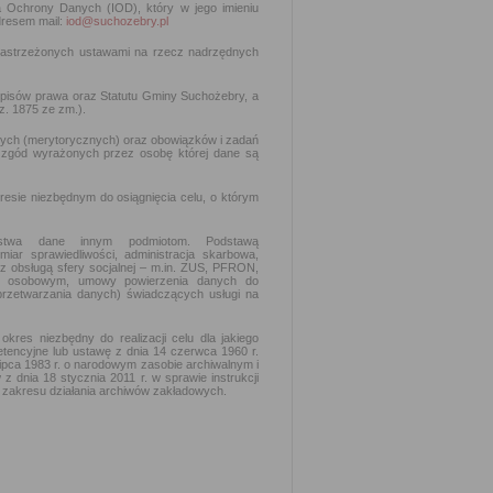
ra Ochrony Danych (IOD), który w jego imieniu
dresem mail:
iod@suchozebry.pl
zastrzeżonych ustawami na rzecz nadrzędnych
episów prawa oraz Statutu Gminy Suchożebry, a
z. 1875 ze zm.).
ych (merytorycznych) oraz obowiązków i zadań
 zgód wyrażonych przez osobę której dane są
esie niezbędnym do osiągnięcia celu, o którym
aństwa dane innym podmiotom. Podstawą
iar sprawiedliwości, administracja skarbowa,
 z obsługą sfery socjalnej – m.in. ZUS, PFRON,
m osobowym, umowy powierzenia danych do
 przetwarzania danych) świadczących usługi na
es niezbędny do realizacji celu dla jakiego
etencyjne lub ustawę z dnia 14 czerwca 1960 r.
lipca 1983 r. o narodowym zasobie archiwalnym i
 dnia 18 stycznia 2011 r. w sprawie instrukcji
 i zakresu działania archiwów zakładowych.