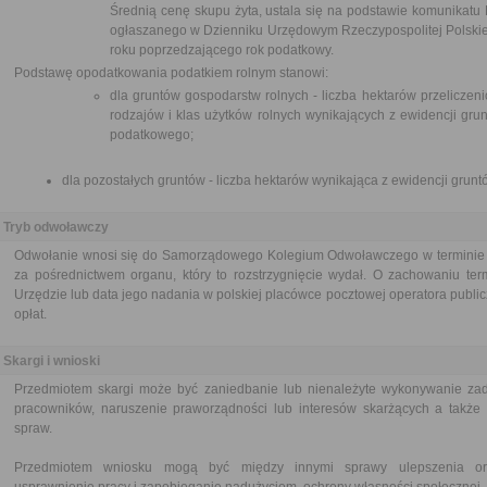
Średnią cenę skupu żyta, ustala się na podstawie komunikatu
ogłaszanego w Dzienniku Urzędowym Rzeczypospolitej Polskiej 
roku poprzedzającego rok podatkowy.
Podstawę opodatkowania podatkiem rolnym stanowi:
dla gruntów gospodarstw rolnych - liczba hektarów przeliczen
rodzajów i klas użytków rolnych wynikających z ewidencji gru
podatkowego;
dla pozostałych gruntów - liczba hektarów wynikająca z ewidencji grunt
Tryb odwoławczy
Odwołanie wnosi się do Samorządowego Kolegium Odwoławczego w terminie 14
za pośrednictwem organu, który to rozstrzygnięcie wydał. O zachowaniu te
Urzędzie lub data jego nadania w polskiej placówce pocztowej operatora publi
opłat.
Skargi i wnioski
Przedmiotem skargi może być zaniedbanie lub nienależyte wykonywanie zad
pracowników, naruszenie praworządności lub interesów skarżących a także p
spraw.
Przedmiotem wniosku mogą być między innymi sprawy ulepszenia orga