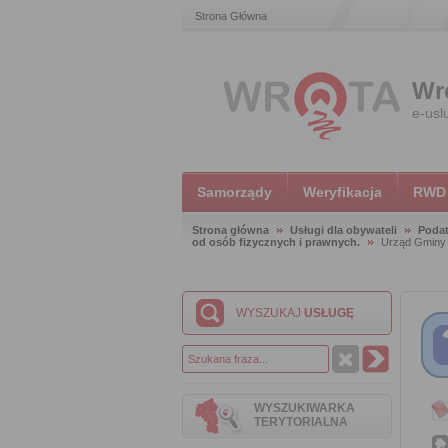
Strona Główna
Wr
e-usl
Samorządy
Weryfikacja
RWD
Strona główna
Usługi dla obywateli
Podat
od osób fizycznych i prawnych.
Urząd Gminy
WYSZUKAJ
USŁUGĘ
WYSZUKIWARKA
TERYTORIALNA