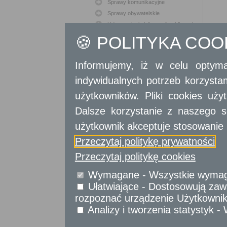
Sprawy komunikacyjne
Sprawy obywatelskie
Udostępnianie informacji publicznej
Urząd Stanu Cywilnego
🍪 POLITYKA CO
Usługi
dla przedsiębiorców
Informujemy, iż w celu optyma
indywidualnych potrzeb korzyst
Usługi
dla instytucji,
urzędów
użytkowników. Pliki cookies uż
Dalsze korzystanie z naszego s
użytkownik akceptuje stosowanie 
Przeczytaj politykę prywatności
Przeczytaj politykę cookies
Wymagane - Wszystkie wymagan
Ułatwiające - Dostosowują zawa
rozpoznać urządzenie Użytkownika
Analizy i tworzenia statystyk 