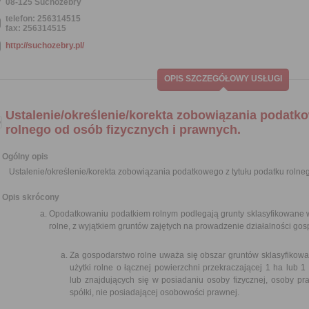
08-125 Suchożebry
telefon: 256314515
fax: 256314515
http://suchozebry.pl/
OPIS SZCZEGÓŁOWY USŁUGI
Ustalenie/określenie/korekta zobowiązania podatko
rolnego od osób fizycznych i prawnych.
Ogólny opis
Ustalenie/określenie/korekta zobowiązania podatkowego z tytułu podatku rolneg
Opis skrócony
Opodatkowaniu podatkiem rolnym podlegają grunty sklasyfikowane w
rolne, z wyjątkiem gruntów zajętych na prowadzenie działalności gosp
Za gospodarstwo rolne uważa się obszar gruntów sklasyfikowa
użytki rolne o łącznej powierzchni przekraczającej 1 ha lub 
lub znajdujących się w posiadaniu osoby fizycznej, osoby pra
spółki, nie posiadającej osobowości prawnej.