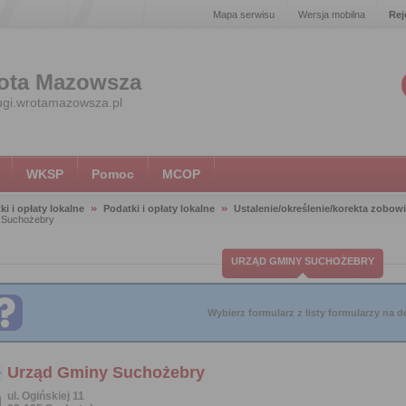
Mapa serwisu
Wersja mobilna
Rej
ota Mazowsza
ugi.wrotamazowsza.pl
WKSP
Pomoc
MCOP
ki i opłaty lokalne
Podatki i opłaty lokalne
Ustalenie/określenie/korekta zobow
 Suchożebry
URZĄD GMINY SUCHOŻEBRY
Wybierz formularz z listy formularzy na do
Urząd Gminy Suchożebry
ul. Ogińskiej 11