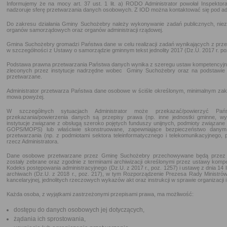
Informujemy że na mocy art. 37 ust. 1 lit. a) RODO Administrator powołał Inspekto
nadzoruje sferę przetwarzania danych osobowych. Z IOD można kontaktować się pod a
Do zakresu działania Gminy Suchożebry należy wykonywanie zadań publicznych, nie
organów samorządowych oraz organów administracji rządowej.
Gmina Suchożebry gromadzi Państwa dane w celu realizacji zadań wynikających z prz
w szczególności z Ustawy o samorządzie gminnym tekst jednolity 2017 (Dz.U. 2017 r. po
Podstawa prawna przetwarzania Państwa danych wynika z szeregu ustaw kompetencyjn
zleconych przez instytucje nadrzędne wobec Gminy Suchożebry oraz na podstawie
przetwarzane.
Administrator przetwarza Państwa dane osobowe w ściśle określonym, minimalnym zakr
mowa powyżej.
W szczególnych sytuacjach Administrator może przekazać/powierzyć P
przekazania/powierzenia danych są przepisy prawa (np. inne jednostki gminne, wym
instytucje związane z obsługą szeroko pojętych funduszy unijnych, podmioty związane
GOPS/MOPS) lub właściwie skonstruowane, zapewniające bezpieczeństwo dany
przetwarzania (np. z podmiotami sektora teleinformatycznego i telekomunikacyjnego,
rzecz Administratora.
Dane osobowe przetwarzane przez Gminę Suchożebry przechowywane będą przez okr
zostały zebrane oraz zgodnie z terminami archiwizacji określonymi przez ustawy komp
Kodeks postępowania administracyjnego (Dz.U. z 2017 r., poz. 1257) i ustawę z dnia 14 
archiwach (Dz.U. z 2018 r., poz. 217), w tym Rozporządzenie Prezesa Rady Ministrów z
kancelaryjnej, jednolitych rzeczowych wykazów akt oraz instrukcji w sprawie organizacji
Każda osoba, z wyjątkami zastrzeżonymi przepisami prawa, ma możliwość:
dostępu do danych osobowych jej dotyczących,
żądania ich sprostowania,