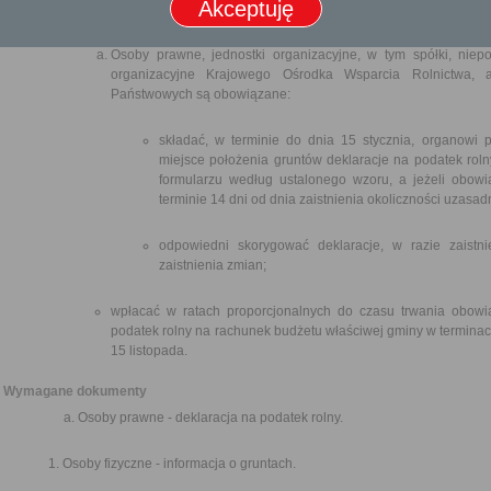
Akceptuję
Deklaracje należy skorygować w terminie 14 dni od dnia zaistnie
Osoby prawne, jednostki organizacyjne, w tym spółki, niep
organizacyjne Krajowego Ośrodka Wsparcia Rolnictwa, a
Państwowych są obowiązane:
składać, w terminie do dnia 15 stycznia, organow
miejsce położenia gruntów deklaracje na podatek rol
formularzu według ustalonego wzoru, a jeżeli obow
terminie 14 dni od dnia zaistnienia okoliczności uzasa
odpowiedni skorygować deklaracje, w razie zaistn
zaistnienia zmian;
wpłacać w ratach proporcjonalnych do czasu trwania obowi
podatek rolny na rachunek budżetu właściwej gminy w terminac
15 listopada.
Wymagane dokumenty
Osoby prawne - deklaracja na podatek rolny.
Osoby fizyczne - informacja o gruntach.