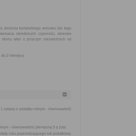
nia złożenia kompletnego wniosku (do tego
okonania określonych czynności, okresów
strony albo z przyczyn niezależnych od
do 2 miesięcy.
t 1 ustawy o podatku rolnym - równowartość
rolnym - równowartość pieniężną 5 q żyta;
artały roku poprzedzającego rok podatkowy.