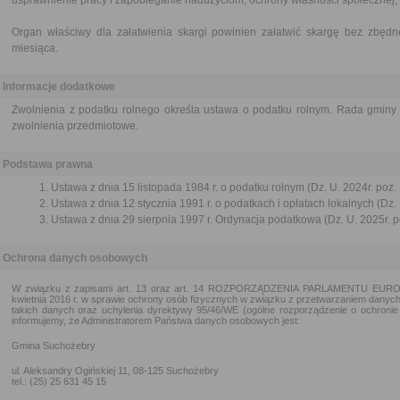
usprawnienie pracy i zapobieganie nadużyciom, ochrony własności społecznej, 
Organ właściwy dla załatwienia skargi powinien załatwić skargę bez zbędne
miesiąca.
Informacje dodatkowe
Zwolnienia z podatku rolnego określa ustawa o podatku rolnym. Rada gmin
zwolnienia przedmiotowe.
Podstawa prawna
Ustawa z dnia 15 listopada 1984 r. o podatku rolnym (Dz. U. 2024r. poz.
Ustawa z dnia 12 stycznia 1991 r. o podatkach i opłatach lokalnych (Dz. 
Ustawa z dnia 29 sierpnia 1997 r. Ordynacja podatkowa (Dz. U. 2025r. p
Ochrona danych osobowych
W związku z zapisami art. 13 oraz art. 14 ROZPORZĄDZENIA PARLAMENTU EURO
kwietnia 2016 r. w sprawie ochrony osób fizycznych w związku z przetwarzaniem dany
takich danych oraz uchylenia dyrektywy 95/46/WE (ogólne rozporządzenie o ochronie 
informujemy, że Administratorem Państwa danych osobowych jest:
Gmina Suchożebry
ul. Aleksandry Ogińskiej 11, 08-125 Suchożebry
tel.: (25) 25 631 45 15