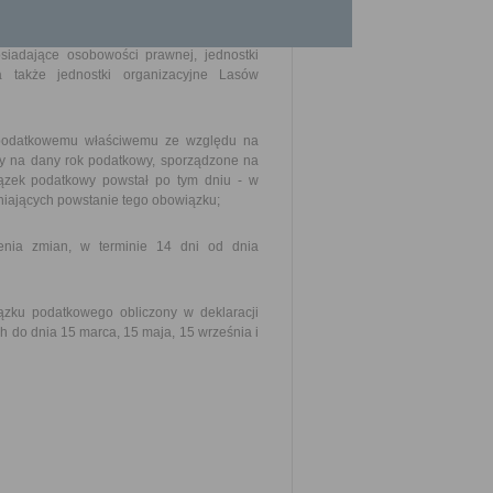
nia tej zmiany.
osiadające osobowości prawnej, jednostki
 także jednostki organizacyjne Lasów
i podatkowemu właściwemu ze względu na
ny na dany rok podatkowy, sporządzone na
iązek podatkowy powstał po tym dniu - w
dniających powstanie tego obowiązku;
ienia zmian, w terminie 14 dni od dnia
ązku podatkowego obliczony w deklaracji
h do dnia 15 marca, 15 maja, 15 września i