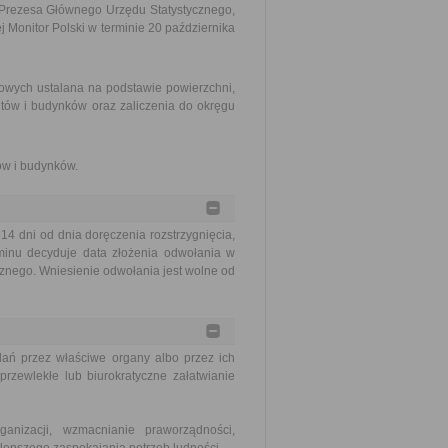
 Prezesa Głównego Urzędu Statystycznego,
Monitor Polski w terminie 20 października
iowych ustalana na podstawie powierzchni,
ntów i budynków oraz zaliczenia do okręgu
ów i budynków.
 dni od dnia doręczenia rozstrzygnięcia,
rminu decyduje data złożenia odwołania w
cznego. Wniesienie odwołania jest wolne od
ań przez właściwe organy albo przez ich
rzewlekłe lub biurokratyczne załatwianie
nizacji, wzmacnianie praworządności,