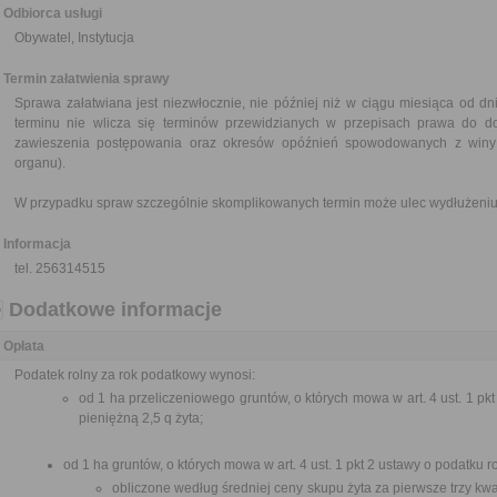
Odbiorca usługi
Obywatel, Instytucja
Termin załatwienia sprawy
Sprawa załatwiana jest niezwłocznie, nie później niż w ciągu miesiąca od d
terminu nie wlicza się terminów przewidzianych w przepisach prawa do d
zawieszenia postępowania oraz okresów opóźnień spowodowanych z winy 
organu).
W przypadku spraw szczególnie skomplikowanych termin może ulec wydłużeniu 
Informacja
tel. 256314515
Dodatkowe informacje
Opłata
Podatek rolny za rok podatkowy wynosi:
od 1 ha przeliczeniowego gruntów, o których mowa w art. 4 ust. 1 pk
pieniężną 2,5 q żyta;
od 1 ha gruntów, o których mowa w art. 4 ust. 1 pkt 2 ustawy o podatku 
obliczone według średniej ceny skupu żyta za pierwsze trzy kw