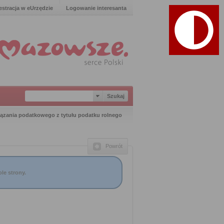
estracja w eUrzędzie
Logowanie interesanta
iązania podatkowego z tytułu podatku rolnego
Powrót
le strony.