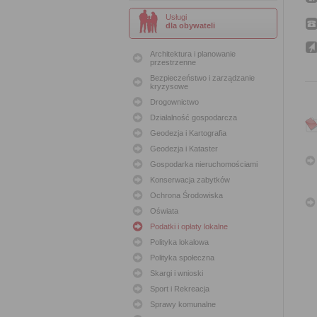
Usługi
dla obywateli
Architektura i planowanie
przestrzenne
Bezpieczeństwo i zarządzanie
kryzysowe
Drogownictwo
Działalność gospodarcza
Geodezja i Kartografia
Geodezja i Kataster
Gospodarka nieruchomościami
Konserwacja zabytków
Ochrona Środowiska
Oświata
Podatki i opłaty lokalne
Polityka lokalowa
Polityka społeczna
Skargi i wnioski
Sport i Rekreacja
Sprawy komunalne