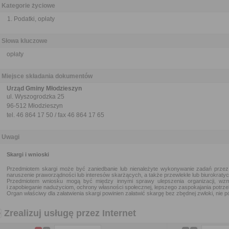
Kategorie życiowe
Podatki, opłaty
Słowa kluczowe
opłaty
Miejsce składania dokumentów
Urząd Gminy Młodzieszyn
ul. Wyszogrodzka 25
96-512 Młodzieszyn
tel. 46 864 17 50 / fax 46 864 17 65
Uwagi
Skargi i wnioski
Przedmiotem skargi może być zaniedbanie lub nienależyte wykonywanie zadań przez
naruszenie praworządności lub interesów skarżących, a także przewlekłe lub biurokratyc
Przedmiotem wniosku mogą być między innymi sprawy ulepszenia organizacji, wzm
i zapobieganie nadużyciom, ochrony własności społecznej, lepszego zaspokajania potrze
Organ właściwy dla załatwienia skargi powinien załatwić skargę bez zbędnej zwłoki, nie pó
Zrealizuj usługę przez Internet