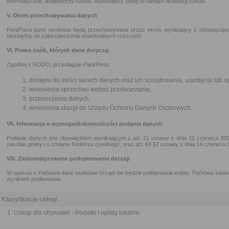
informatyczne, likwidatorzy szkód, wykonawcy usług w ramach likwidacji szkód.
V. Okres przechowywania danych
Pani/Pana dane osobowe będą przechowywane przez okres wynikający z obowiązując
niezbędny do zabezpieczenia ewentualnych roszczeń.
VI. Prawa osób, których dane dotyczą:
Zgodnie z RODO, przysługuje Pani/Panu:
dostępu do treści swoich danych oraz ich sprostowania, usunięcia lub o
wniesienia sprzeciwu wobec przetwarzania,
przenoszenia danych,
wniesienia skargi do Urzędu Ochrony Danych Osobowych.
VII. Informacja o wymogu/dobrowolności podania danych
Podanie danych jest obowiązkiem wynikającym z art. 21 ustawy z dnia 21 czerwca 200
zasobie gminy i o zmianie Kodeksu cywilnego, oraz art. 63 §2 ustawy z dnia 14 czerwca
VIII. Zautomatyzowane podejmowanie decyzji
W oparciu o Państwa dane osobowe Urząd nie będzie podejmował wobec Państwa zauto
wynikiem profilowania.
Klasyfikacje usługi
Usługi dla obywateli - Podatki i opłaty lokalne