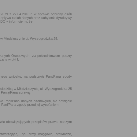
16/679 z 27.04.2016 r. w sprawie ochrony osób
epływu takich danych oraz uchylenia dyrektywy
ODO − informujemy, że:
 w Młodzieszynie ul. Wyszogrodzka 25.
Danych Osobowych, za pośrednictwem poczty
zany w pkt I.
onego wniosku, na podstawie Pani/Pana zgody
 siedzibą w Młodzieszynie, ul. Wyszogrodzka 25
ą Panią/Pana sprawą.
ie Pani/Pana danych osobowych, ale cofnięcie
 Pani/Pana zgody przed jej wycofaniem.
wie obowiązujących przepisów prawa; naszym
arzające), np. firmy księgowe, prawnicze,