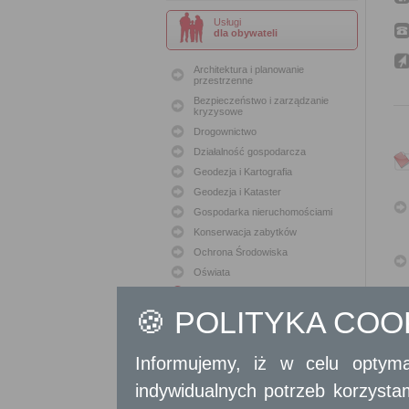
Usługi
dla obywateli
Architektura i planowanie
przestrzenne
Bezpieczeństwo i zarządzanie
kryzysowe
Drogownictwo
Działalność gospodarcza
Geodezja i Kartografia
Geodezja i Kataster
Gospodarka nieruchomościami
Konserwacja zabytków
Ochrona Środowiska
Oświata
Podatki i opłaty lokalne
🍪 POLITYKA CO
Polityka lokalowa
Polityka społeczna
Skargi i wnioski
Informujemy, iż w celu optyma
Sport i Rekreacja
indywidualnych potrzeb korzyst
Sprawy komunalne