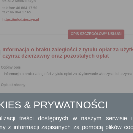
96-512 Młodzieszyn
telefon: 46 864 17 50
fax: 46 864 17 65
https://mlodzieszyn.pl
OPIS SZCZEGÓŁOWY USŁUGI
Informacja o braku zaległości z tytułu opłat za uży
czynsz dzierżawny oraz pozostałych opłat
Ogólny opis
Informacja o braku zaległości z tytułu opłat za użytkowanie wieczyste lub czyns
Opis skrócony
Jednostki organizacyjne, osoby fizyczne i prawne, mogą złożyć wniosek o wydanie zaśw
użytkowanie wieczyste lub czynsz dzierżawny oraz pozostałych opłat. Zaświad
OKIES & PRYWATNOŚCI
wnioskodawcy, na piśmie utrwalonym w postaci papierowej, opatrzonym własnoręc
opatrzonym kwalifikowanym podpisem elektronicznym, podpisem zaufanym albo podpise
Wymagane dokumenty
lizacji treści dostępnych w naszym serwisie
Wypełniony formularz wniosku w formie pisemnej albo w formie dokumentu el
amy z informacji zapisanych za pomocą plików co
Oryginał dowodu uiszczenia opłaty skarbowej, wydruk (skan wydruku) lub p