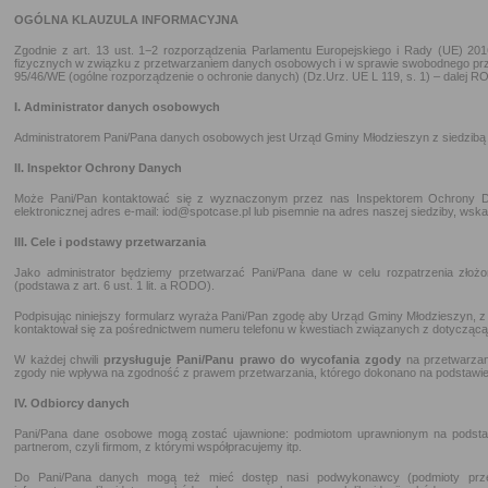
OGÓLNA KLAUZULA INFORMACYJNA
Zgodnie z art. 13 ust. 1−2 rozporządzenia Parlamentu Europejskiego i Rady (UE) 20
fizycznych w związku z przetwarzaniem danych osobowych i w sprawie swobodnego prz
95/46/WE (ogólne rozporządzenie o ochronie danych) (Dz.Urz. UE L 119, s. 1) – dalej R
I. Administrator danych osobowych
Administratorem Pani/Pana danych osobowych jest Urząd Gminy Młodzieszyn z siedzibą
II. Inspektor Ochrony Danych
Może Pani/Pan kontaktować się z wyznaczonym przez nas Inspektorem Ochrony 
elektronicznej adres e-mail: iod@spotcase.pl lub pisemnie na adres naszej siedziby, wska
III. Cele i podstawy przetwarzania
Jako administrator będziemy przetwarzać Pani/Pana dane w celu rozpatrzenia złoż
(podstawa z art. 6 ust. 1 lit. a RODO).
Podpisując niniejszy formularz wyraża Pani/Pan zgodę aby Urząd Gminy Młodzieszyn, z
kontaktował się za pośrednictwem numeru telefonu w kwestiach związanych z dotycząc
W każdej chwili
przysługuje Pani/Panu prawo do wycofania zgody
na przetwarzan
zgody nie wpływa na zgodność z prawem przetwarzania, którego dokonano na podstawie
IV. Odbiorcy danych
Pani/Pana dane osobowe mogą zostać ujawnione: podmiotom uprawnionym na podsta
partnerom, czyli firmom, z którymi współpracujemy itp.
Do Pani/Pana danych mogą też mieć dostęp nasi podwykonawcy (podmioty przetw