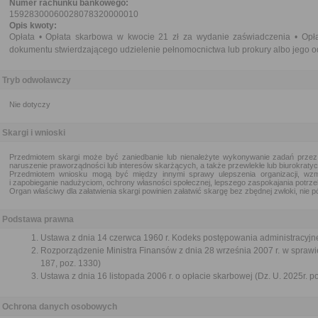
Numer rachunku bankowego:
15928300060028078320000010
Opis kwoty:
Opłata • Opłata skarbowa w kwocie 21 zł za wydanie zaświadczenia • Opł
dokumentu stwierdzającego udzielenie pełnomocnictwa lub prokury albo jego od
Tryb odwoławczy
Nie dotyczy
Skargi i wnioski
Przedmiotem skargi może być zaniedbanie lub nienależyte wykonywanie zadań przez
naruszenie praworządności lub interesów skarżących, a także przewlekłe lub biurokratyc
Przedmiotem wniosku mogą być między innymi sprawy ulepszenia organizacji, wzm
i zapobieganie nadużyciom, ochrony własności społecznej, lepszego zaspokajania potrze
Organ właściwy dla załatwienia skargi powinien załatwić skargę bez zbędnej zwłoki, nie pó
Podstawa prawna
Ustawa z dnia 14 czerwca 1960 r. Kodeks postępowania administracyjne
Rozporządzenie Ministra Finansów z dnia 28 września 2007 r. w sprawie
187, poz. 1330)
Ustawa z dnia 16 listopada 2006 r. o opłacie skarbowej (Dz. U. 2025r. p
Ochrona danych osobowych