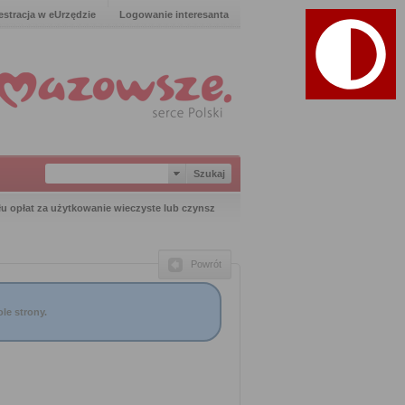
estracja w eUrzędzie
Logowanie interesanta
ułu opłat za użytkowanie wieczyste lub czynsz
Powrót
le strony.