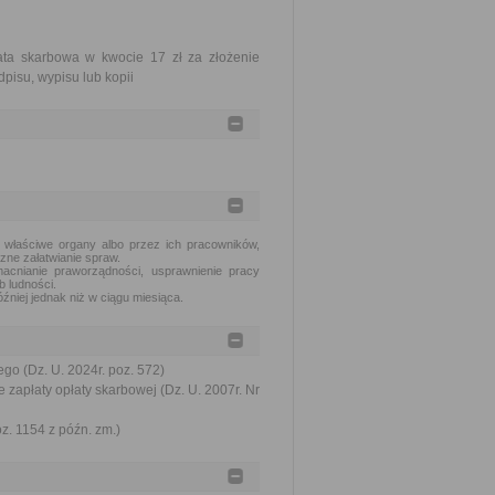
ata skarbowa w kwocie 17 zł za złożenie
pisu, wypisu lub kopii
 właściwe organy albo przez ich pracowników,
zne załatwianie spraw.
acnianie praworządności, usprawnienie pracy
b ludności.
źniej jednak niż w ciągu miesiąca.
go (Dz. U. 2024r. poz. 572)
 zapłaty opłaty skarbowej (Dz. U. 2007r. Nr
oz. 1154 z późn. zm.)