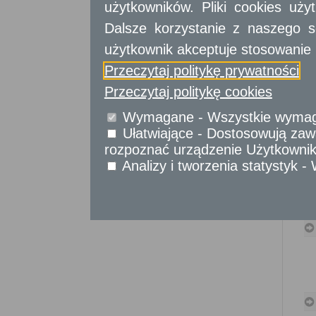
Sprawy komunikacyjne
użytkowników. Pliki cookies uż
Sprawy obywatelskie
Dalsze korzystanie z naszego s
Udostępnianie informacji publicznej
użytkownik akceptuje stosowanie 
Urząd Stanu Cywilnego
Przeczytaj politykę prywatności
Usługi
dla przedsiębiorców
Przeczytaj politykę cookies
Usługi
dla instytucji,
Wymagane - Wszystkie wymagan
urzędów
Ułatwiające - Dostosowują zawa
rozpoznać urządzenie Użytkownika
Analizy i tworzenia statystyk 