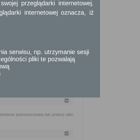
ojej przeglądarki internetowej.
emne pełnomocnictwo i dowód osobisty
ądarki internetowej oznacza, iż
y na ustalenie tożsamości. W przypadku
ictwa opatrzony kwalifikowanym podpisem
awne.
 serwisu, np. utrzymanie sesji
gólności pliki te pozwalają
tową
n
zielenie pełnomocnictwa lub prokury albo