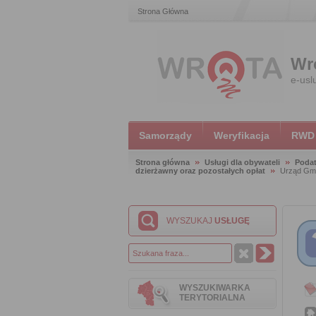
Strona Główna
Wr
e-usl
Samorządy
Weryfikacja
RWD
Strona główna
Usługi dla obywateli
Podat
dzierżawny oraz pozostałych opłat
Urząd Gmi
WYSZUKAJ
USŁUGĘ
WYSZUKIWARKA
TERYTORIALNA