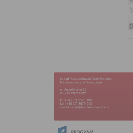
Na
In
lu
Urząd Marszałkowski Województwa
Mazowieckiego w Warszawie
ul. Jagiellońska 26
03-719 Warszawa
tel. (+48 22) 5979-100
fax (+48 22) 5979-290
e-mail: urzad@wrotamazowsza.pl