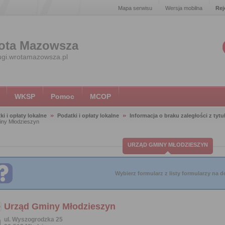
Mapa serwisu
Wersja mobilna
Rej
ota Mazowsza
ugi.wrotamazowsza.pl
WKSP
Pomoc
MCOP
ki i opłaty lokalne
Podatki i opłaty lokalne
Informacja o braku zaległości z tyt
ny Młodzieszyn
URZĄD GMINY MŁODZIESZYN
Wybierz formularz z listy formularzy na do
Urząd Gminy Młodzieszyn
ul. Wyszogrodzka 25