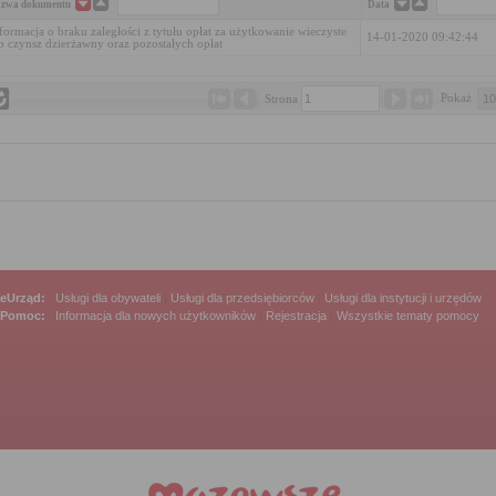
zwa dokumentu
Data
formacja o braku zaległości z tytułu opłat za użytkowanie wieczyste
14-01-2020 09:42:44
b czynsz dzierżawny oraz pozostałych opłat
Pokaż 
Strona 
eUrząd:
Usługi dla obywateli
|
Usługi dla przedsiębiorców
|
Usługi dla instytucji i urzędów
Pomoc:
Informacja dla nowych użytkowników
|
Rejestracja
|
Wszystkie tematy pomocy