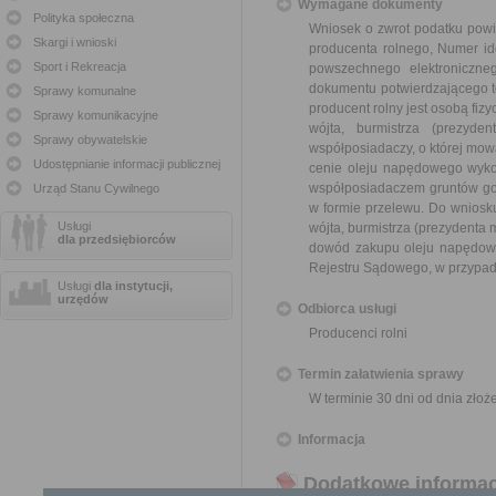
Wymagane dokumenty
Polityka społeczna
Wniosek o zwrot podatku powin
Skargi i wnioski
producenta rolnego, Numer ide
Sport i Rekreacja
powszechnego elektroniczn
dokumentu potwierdzającego t
Sprawy komunalne
producent rolny jest osobą fiz
Sprawy komunikacyjne
wójta, burmistrza (prezyd
Sprawy obywatelskie
współposiadaczy, o której mowa
Udostępnianie informacji publicznej
cenie oleju napędowego wykorz
współposiadaczem gruntów go
Urząd Stanu Cywilnego
w formie przelewu. Do wniosk
Usługi
wójta, burmistrza (prezydenta 
dla przedsiębiorców
dowód zakupu oleju napędowe
Rejestru Sądowego, w przypadk
Usługi
dla instytucji,
urzędów
Odbiorca usługi
Producenci rolni
Termin załatwienia sprawy
W terminie 30 dni od dnia złoż
Informacja
Dodatkowe informac