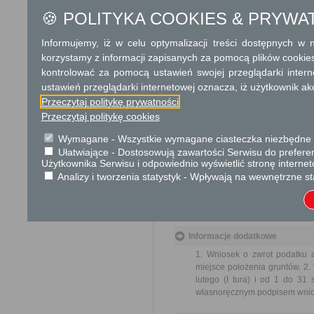
🍪 POLITYKA COOKIES & PRYWA
Opłata
Brak opłat skarbowych.
Informujemy, iż w celu optymalizacji treści dostępnych w
korzystamy z informacji zapisanych za pomocą plików cookie
Tryb odwoławczy
kontrolować za pomocą ustawień swojej przeglądarki inter
Do organu odwoławczego za poś
ustawień przeglądarki internetowej oznacza, iż użytkownik ak
Przeczytaj politykę prywatności
Skargi i wnioski
Przeczytaj politykę cookies
Przedmiotem skargi może być
Wymagane - Wszystkie wymagane ciasteczka niezbędne do
pracowników, naruszenie praw
Ułatwiające - Dostosowują zawartości Serwisu do preferen
spraw.
Użytkownika Serwisu i odpowiednio wyświetlić stronę interne
Przedmiotem wniosku mogą 
Analizy i tworzenia statystyk - Wpływają na wewnętrzne st
usprawnienie pracy i zapobieg
Organ właściwy dla załatwien
miesiąca.
Informacje dodatkowe
1. Wniosek o zwrot podatku 
miejsce położenia gruntów. 2.
lutego (I tura) i od 1 do 31 
własnoręcznym podpisem wnio