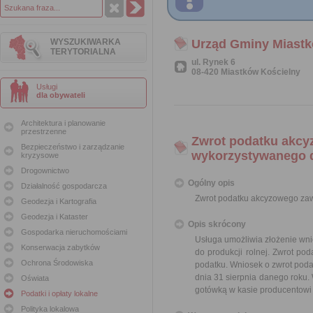
WYSZUKIWARKA
Urząd Gminy Miastk
TERYTORIALNA
ul. Rynek 6
08-420 Miastków Kościelny
Usługi
dla obywateli
Architektura i planowanie
przestrzenne
Zwrot podatku akcy
Bezpieczeństwo i zarządzanie
wykorzystywanego d
kryzysowe
Drogownictwo
Ogólny opis
Działalność gospodarcza
Zwrot podatku akcyzowego zaw
Geodezja i Kartografia
Geodezja i Kataster
Opis skrócony
Gospodarka nieruchomościami
Usługa umożliwia złożenie wn
Konserwacja zabytków
do produkcji rolnej. Zwrot po
Ochrona Środowiska
podatku. Wniosek o zwrot podat
dnia 31 sierpnia danego roku.
Oświata
gotówką w kasie producentowi
Podatki i opłaty lokalne
Polityka lokalowa