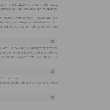
zadań przez właściwe organy albo przez
 przewlekłe lub biurokratyczne załatwianie
nizacji, wzmacnianie praworządności,
lepszego zaspokajania potrzeb ludności.
j zwłoki, nie później jednak niż w ciągu
 lata lub na czas nieoznaczony zawiera
ą nieruchomości jest organizacja pożytku
 rozumieniu ustawy z dnia 13 grudnia 2013
071 z późn. zm.)
aniowym zasobie gminy i o zmianie Kodeksu