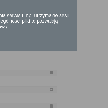
 serwisu, np. utrzymanie sesji
gólności pliki te pozwalają
tową
nia złożenia kompletnego wniosku (do tego
n
okonania określonych czynności, okresów
y strony albo z przyczyn niezależnych
do 2 miesięcy.