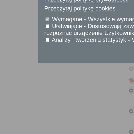
Sprawy obywatelskie
Przeczytaj politykę cookies
Udostępnianie informacji publicznej
Urząd Stanu Cywilnego
Wymagane - Wszystkie wymagan
Ułatwiające - Dostosowują zawa
Usługi
dla przedsiębiorców
rozpoznać urządzenie Użytkownika
Analizy i tworzenia statystyk 
Usługi
dla instytucji,
urzędów