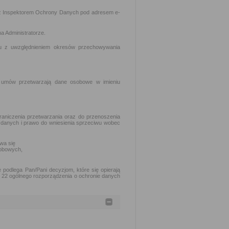
z Inspektorem Ochrony Danych pod adresem e-
a Administratorze.
lu z uwzględnieniem okresów przechowywania
h umów przetwarzają dane osobowe w imieniu
raniczenia przetwarzania oraz do przenoszenia
 danych i prawo do wniesienia sprzeciwu wobec
wa się
obowych,
podlega Pan/Pani decyzjom, które się opierają
. 22 ogólnego rozporządzenia o ochronie danych