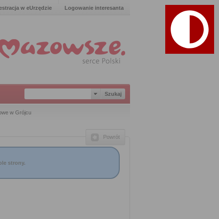
estracja w eUrzędzie
Logowanie interesanta
owe w Grójcu
Powrót
le strony.