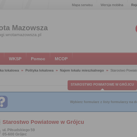
Mapa serwisu
Wersja mobilna
Rej
ota Mazowsza
ugi.wrotamazowsza.pl
WKSP
Pomoc
MCOP
yka lokalowa
Polityka lokalowa
Najem lokalu mieszkalnego
Starostwo Powiat
STAROSTWO POWIATOWE W GRÓJCU
Wybierz formularz z listy formularzy na do
Starostwo Powiatowe w Grójcu
ul. Piłsudskiego 59
05-600 Grójec