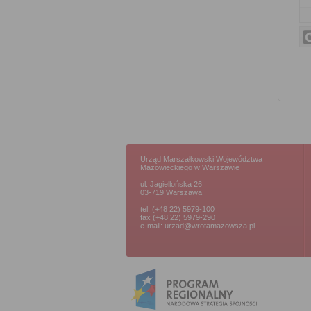
Urząd Marszałkowski Województwa
Mazowieckiego w Warszawie
ul. Jagiellońska 26
03-719 Warszawa
tel. (+48 22) 5979-100
fax (+48 22) 5979-290
e-mail: urzad@wrotamazowsza.pl