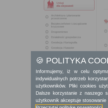
Usługi
dla obywateli
Architektura i planowanie
przestrzenne
Bezpieczeństwo i zarządzanie
kryzysowe
Drogownictwo
Działalność gospodarcza
Geodezja i Kartografia
Geodezja i Kataster
Gospodarka nieruchomościami
🍪 POLITYKA CO
Konserwacja zabytków
Ochrona Środowiska
Oświata
Informujemy, iż w celu optyma
Podatki i opłaty lokalne
indywidualnych potrzeb korzyst
Polityka lokalowa
użytkowników. Pliki cookies uż
Polityka społeczna
Skargi i wnioski
Dalsze korzystanie z naszego s
Sport i Rekreacja
użytkownik akceptuje stosowanie 
Sprawy komunalne
Sprawy komunikacyjne
Przeczytaj politykę prywatności