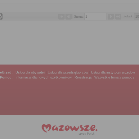
Pokaż 
Strona 
eUrząd:
Usługi dla obywateli
|
Usługi dla przedsiębiorców
|
Usługi dla instytucji i urzędów
Pomoc:
Informacja dla nowych użytkowników
|
Rejestracja
|
Wszystkie tematy pomocy