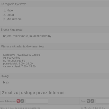
Kategorie życiowe
Najem
Lokal
Mieszkanie
Słowa kluczowe
najem, mieszkanie, lokal mieszkalny
Miejsce składania dokumentów
Starostwo Powiatowe w Grójcu
05-600 Grójec
ul. Piłsudskiego 59
poniedziałek 8.00 - 16.00
wtorek - piątek 7.30 - 15.30
Uwagi
brak
Zrealizuj usługę przez Internet
zwa dokumentu
Data
iosek o najem lokalu mieszkalnego
13-09-2018 13:15:50