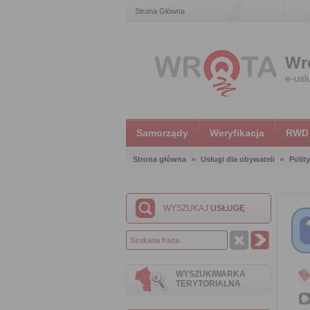
Strona Główna
Wr
e-usl
Samorządy
Weryfikacja
RWD
Strona główna
Usługi dla obywateli
Polit
WYSZUKAJ
USŁUGĘ
WYSZUKIWARKA
TERYTORIALNA