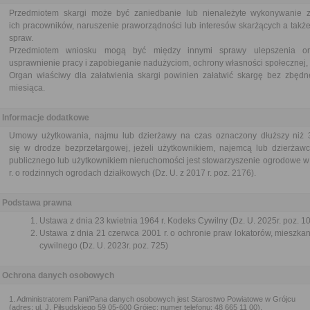
Przedmiotem skargi może być zaniedbanie lub nienależyte wykonywanie 
ich pracowników, naruszenie praworządności lub interesów skarżących a także
spraw.
Przedmiotem wniosku mogą być między innymi sprawy ulepszenia orga
usprawnienie pracy i zapobieganie nadużyciom, ochrony własności społecznej, 
Organ właściwy dla załatwienia skargi powinien załatwić skargę bez zbędne
miesiąca.
Informacje dodatkowe
Umowy użytkowania, najmu lub dzierżawy na czas oznaczony dłuższy niż 3
się w drodze bezprzetargowej, jeżeli użytkownikiem, najemcą lub dzierżawc
publicznego lub użytkownikiem nieruchomości jest stowarzyszenie ogrodowe w
r. o rodzinnych ogrodach działkowych (Dz. U. z 2017 r. poz. 2176).
Podstawa prawna
Ustawa z dnia 23 kwietnia 1964 r. Kodeks Cywilny (Dz. U. 2025r. poz. 1
Ustawa z dnia 21 czerwca 2001 r. o ochronie praw lokatorów, mieszk
cywilnego (Dz. U. 2023r. poz. 725)
Ochrona danych osobowych
1. Administratorem Pani/Pana danych osobowych jest Starostwo Powiatowe w Grójcu
(adres: ul. J. Piłsudskiego 59 05-600 Grójec; numer telefonu: 48 665 11 00).