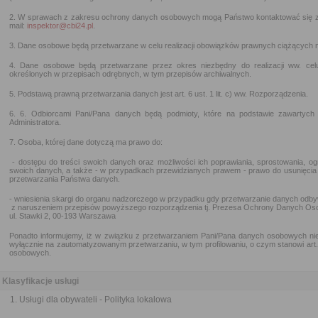
2. W sprawach z zakresu ochrony danych osobowych mogą Państwo kontaktować się 
mail:
inspektor@cbi24.pl
.
3. Dane osobowe będą przetwarzane w celu realizacji obowiązków prawnych ciążących n
4. Dane osobowe będą przetwarzane przez okres niezbędny do realizacji ww. ce
określonych w przepisach odrębnych, w tym przepisów archiwalnych.
5. Podstawą prawną przetwarzania danych jest art. 6 ust. 1 lit. c) ww. Rozporządzenia.
6. 6. Odbiorcami Pani/Pana danych będą podmioty, które na podstawie zawartyc
Administratora.
7. Osoba, której dane dotyczą ma prawo do:
- dostępu do treści swoich danych oraz możliwości ich poprawiania, sprostowania, og
swoich danych, a także - w przypadkach przewidzianych prawem - prawo do usunięcia
przetwarzania Państwa danych.
- wniesienia skargi do organu nadzorczego w przypadku gdy przetwarzanie danych odby
z naruszeniem przepisów powyższego rozporządzenia tj. Prezesa Ochrony Danych Os
ul. Stawki 2, 00-193 Warszawa
Ponadto informujemy, iż w związku z przetwarzaniem Pani/Pana danych osobowych nie 
wyłącznie na zautomatyzowanym przetwarzaniu, w tym profilowaniu, o czym stanowi art
osobowych.
Klasyfikacje usługi
Usługi dla obywateli - Polityka lokalowa