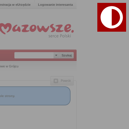
estracja w eUrzędzie
Logowanie interesanta
owe w Grójcu
Powrót
le strony.