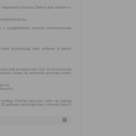
z Inspektorem Ochrony Danych pod adresem e-
a Administratorze.
lu z uwzględnieniem okresów przechowywania
h umów przetwarzają dane osobowe w imieniu
raniczenia przetwarzania oraz do przenoszenia
 danych i prawo do wniesienia sprzeciwu wobec
wa się
obowych,
podlega Pan/Pani decyzjom, które się opierają
. 22 ogólnego rozporządzenia o ochronie danych