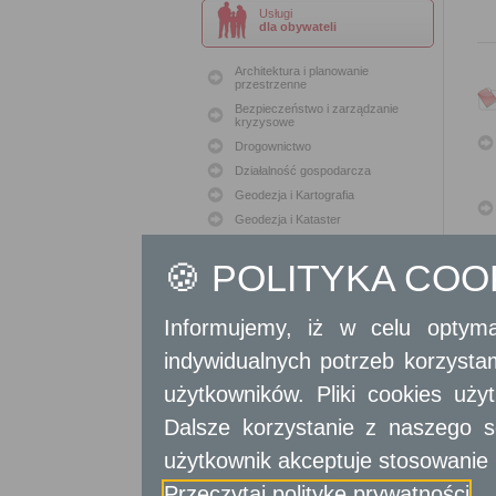
Usługi
dla obywateli
Architektura i planowanie
przestrzenne
Bezpieczeństwo i zarządzanie
kryzysowe
Drogownictwo
Działalność gospodarcza
Geodezja i Kartografia
Geodezja i Kataster
Gospodarka nieruchomościami
🍪 POLITYKA CO
Konserwacja zabytków
Ochrona Środowiska
Oświata
Informujemy, iż w celu optyma
Podatki i opłaty lokalne
indywidualnych potrzeb korzyst
Polityka lokalowa
użytkowników. Pliki cookies uż
Polityka społeczna
Skargi i wnioski
Dalsze korzystanie z naszego s
Sport i Rekreacja
użytkownik akceptuje stosowanie 
Sprawy komunalne
Sprawy komunikacyjne
Przeczytaj politykę prywatności