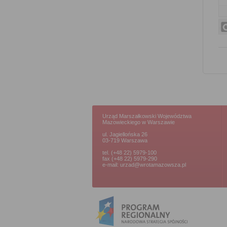
Urząd Marszałkowski Województwa
Mazowieckiego w Warszawie
ul. Jagiellońska 26
03-719 Warszawa
tel. (+48 22) 5979-100
fax (+48 22) 5979-290
e-mail: urzad@wrotamazowsza.pl