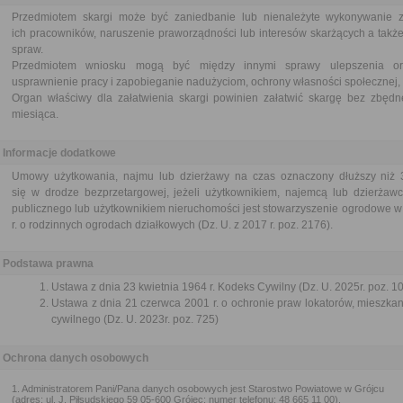
Przedmiotem skargi może być zaniedbanie lub nienależyte wykonywanie 
ich pracowników, naruszenie praworządności lub interesów skarżących a także
spraw.
Przedmiotem wniosku mogą być między innymi sprawy ulepszenia orga
usprawnienie pracy i zapobieganie nadużyciom, ochrony własności społecznej, 
Organ właściwy dla załatwienia skargi powinien załatwić skargę bez zbędne
miesiąca.
Informacje dodatkowe
Umowy użytkowania, najmu lub dzierżawy na czas oznaczony dłuższy niż 3
się w drodze bezprzetargowej, jeżeli użytkownikiem, najemcą lub dzierżawc
publicznego lub użytkownikiem nieruchomości jest stowarzyszenie ogrodowe w
r. o rodzinnych ogrodach działkowych (Dz. U. z 2017 r. poz. 2176).
Podstawa prawna
Ustawa z dnia 23 kwietnia 1964 r. Kodeks Cywilny (Dz. U. 2025r. poz. 1
Ustawa z dnia 21 czerwca 2001 r. o ochronie praw lokatorów, mieszk
cywilnego (Dz. U. 2023r. poz. 725)
Ochrona danych osobowych
1. Administratorem Pani/Pana danych osobowych jest Starostwo Powiatowe w Grójcu
(adres: ul. J. Piłsudskiego 59 05-600 Grójec; numer telefonu: 48 665 11 00).