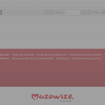
Pokaż 
Strona 
eUrząd:
Usługi dla obywateli
|
Usługi dla przedsiębiorców
|
Usługi dla instytucji i urzędów
Pomoc:
Informacja dla nowych użytkowników
|
Rejestracja
|
Wszystkie tematy pomocy