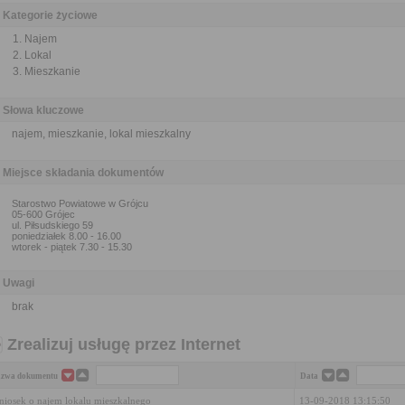
Kategorie życiowe
Najem
Lokal
Mieszkanie
Słowa kluczowe
najem, mieszkanie, lokal mieszkalny
Miejsce składania dokumentów
Starostwo Powiatowe w Grójcu
05-600 Grójec
ul. Piłsudskiego 59
poniedziałek 8.00 - 16.00
wtorek - piątek 7.30 - 15.30
Uwagi
brak
Zrealizuj usługę przez Internet
zwa dokumentu
Data
iosek o najem lokalu mieszkalnego
13-09-2018 13:15:50