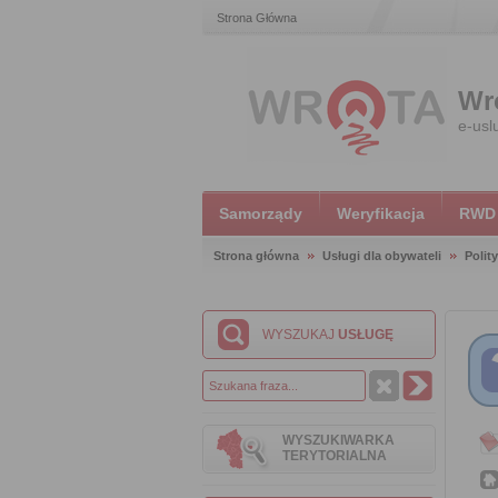
Strona Główna
Wr
e-usl
Samorządy
Weryfikacja
RWD
Strona główna
Usługi dla obywateli
Polit
WYSZUKAJ
USŁUGĘ
WYSZUKIWARKA
TERYTORIALNA