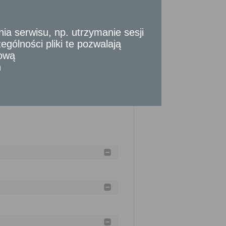
 serwisu, np. utrzymanie sesji
gólności pliki te pozwalają
tową
nia złożenia kompletnego wniosku (do tego
n
okonania określonych czynności, okresów
y strony albo z przyczyn niezależnych
do 2 miesięcy.