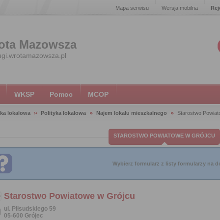
Mapa serwisu
Wersja mobilna
Rej
ota Mazowsza
ugi.wrotamazowsza.pl
WKSP
Pomoc
MCOP
yka lokalowa
Polityka lokalowa
Najem lokalu mieszkalnego
Starostwo Powiat
STAROSTWO POWIATOWE W GRÓJCU
Wybierz formularz z listy formularzy na do
Starostwo Powiatowe w Grójcu
ul. Piłsudskiego 59
05-600 Grójec