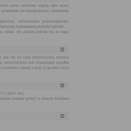
zadań przez właściwe organy albo przez
 przewlekłe lub biurokratyczne załatwianie
nizacji, wzmacnianie praworządności,
lepszego zaspokajania potrzeb ludności.
j zwłoki, nie później jednak niż w ciągu
 lata lub na czas nieoznaczony zawiera
ą nieruchomości jest organizacja pożytku
 rozumieniu ustawy z dnia 13 grudnia 2013
071 z późn. zm.)
aniowym zasobie gminy i o zmianie Kodeksu