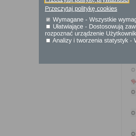
Sprawy obywatelskie
Przeczytaj politykę cookies
Udostępnianie informacji publicznej
Urząd Stanu Cywilnego
Wymagane - Wszystkie wymagan
Ułatwiające - Dostosowują zawa
Usługi
dla przedsiębiorców
rozpoznać urządzenie Użytkownika
Analizy i tworzenia statystyk 
Usługi
dla instytucji,
urzędów