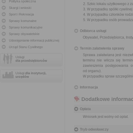
Polityka społeczna
Szkic lokalu użytkowego z 
Skargi i wnioski
W przypadku spółki cywilne
Sport i Rekreacja
W przypadku członków rodzi
W przypadku osób prowadząc
Sprawy komunalne
Sprawy komunikacyjne
Odbiorca usługi
Sprawy obywatelskie
Obywatel, Przedsiębiorca, Insty
Udostępnianie informacji publicznej
Urząd Stanu Cywilnego
Termin załatwienia sprawy
Sprawa załatwiana jest niezwł
Usługi
terminu nie wlicza się term
dla przedsiębiorców
zawieszenia postępowania 
od organu).
Usługi
dla instytucji,
W przypadku spraw szczególni
urzędów
Informacja
Dodatkowe informac
Opłata
Wniosek jest wolny od opłat.
Tryb odwoławczy