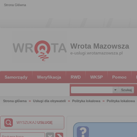
Strona Główna
Wrota Mazowsza
e-uslugi.wrotamazowsza.pl
Samorządy
Weryfikacja
RWD
WKSP
Pomoc
Strona główna
Usługi dla obywateli
Polityka lokalowa
Polityka lokalowa
WYSZUKAJ
USŁUGĘ