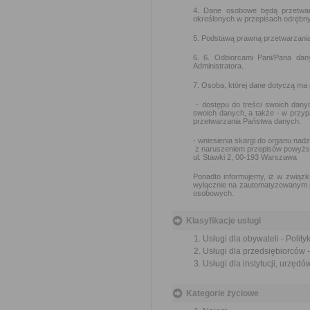
4. Dane osobowe będą przetwar
określonych w przepisach odrębny
5. Podstawą prawną przetwarzania d
6. 6. Odbiorcami Pani/Pana da
Administratora.
7. Osoba, której dane dotyczą ma
- dostępu do treści swoich danyc
swoich danych, a także - w przy
przetwarzania Państwa danych.
- wniesienia skargi do organu na
z naruszeniem przepisów powyżs
ul. Stawki 2, 00-193 Warszawa
Ponadto informujemy, iż w związk
wyłącznie na zautomatyzowanym pr
osobowych.
Klasyfikacje usługi
Usługi dla obywateli - Polit
Usługi dla przedsiębiorców -
Usługi dla instytucji, urzędó
Kategorie życiowe