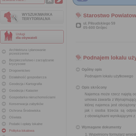
WYSZUKIWARKA
Starostwo Powiatow
TERYTORIALNA
ul. Piłsudskiego 59
05-600 Grójec
Usługi
dla obywateli
Architektura i planowanie
przestrzenne
Podnajem lokalu uż
Bezpieczeństwo i zarządzanie
kryzysowe
Ogólny opis
Drogownictwo
Podnajem lokalu użytkowego
Działalność gospodarcza
Geodezja i Kartografia
Opis skrócony
Geodezja i Kataster
Najemca może rzecz najętą odd
Gospodarka nieruchomościami
umowa zawarta z Wynajmujący
Konserwacja zabytków
której najemca jest obciążon
jak i osoba trzecia są odp
Ochrona Środowiska
z obowiązkami wynikającymi 
Oświata
Podatki i opłaty lokalne
Wymagane dokumenty
Polityka lokalowa
Wypełniony formularz wnios