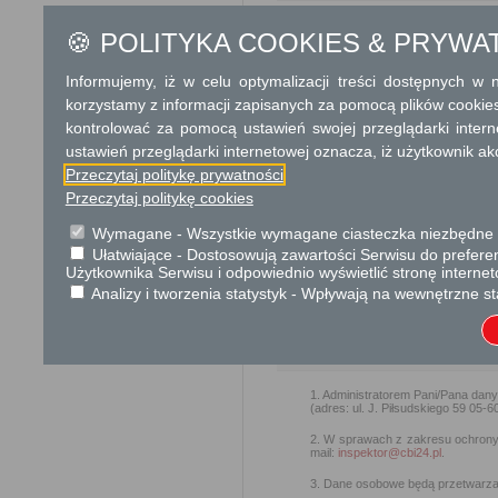
Brak
🍪 POLITYKA COOKIES & PRYWA
Skargi i wnioski
Informujemy, iż w celu optymalizacji treści dostępnych w
Przedmiotem skargi może by
korzystamy z informacji zapisanych za pomocą plików cookie
ich pracowników, naruszenie p
kontrolować za pomocą ustawień swojej przeglądarki inter
spraw.
ustawień przeglądarki internetowej oznacza, iż użytkownik ak
Przedmiotem wniosku mogą 
usprawnienie pracy i zapobieg
Przeczytaj politykę prywatności
Organ właściwy dla załatwien
Przeczytaj politykę cookies
miesiąca.
Wymagane - Wszystkie wymagane ciasteczka niezbędne do
Ułatwiające - Dostosowują zawartości Serwisu do preferen
Podstawa prawna
Użytkownika Serwisu i odpowiednio wyświetlić stronę interne
Ustawa z dnia 23 kwiet
Analizy i tworzenia statystyk - Wpływają na wewnętrzne st
Ustawa z dnia 21 sierp
Ochrona danych osobowych
1. Administratorem Pani/Pana dan
(adres: ul. J. Piłsudskiego 59 05-6
2. W sprawach z zakresu ochron
mail:
inspektor@cbi24.pl
.
3. Dane osobowe będą przetwarzan