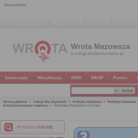
Strona Główna
Wrota Mazowsza
e-uslugi.wrotamazowsza.pl
Samorządy
Weryfikacja
RWD
WKSP
Pomoc
Strona główna
Usługi dla obywateli
Polityka lokalowa
Polityka lokalowa
dotychczasowego najemcę
Starostwo Powiatowe w Grójcu
WYSZUKAJ
USŁUGĘ