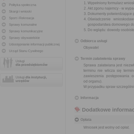
Wypełniony formularz wnios
Polityka społeczna
Akt zgonu najemcy - w wypad
Skargi i wnioski
Dokumenty potwierdzające p
Sport i Rekreacja
Oświadczenie wnioskoda
gospodarstwa domowego do c
Sprawy komunalne
Do wglądu: dowody osobiste
Sprawy komunikacyjne
Sprawy obywatelskie
Odbiorca usługi
Udostępnianie informacji publicznej
Obywatel
Urząd Stanu Cywilnego
Termin załatwienia sprawy
Usługi
dla przedsiębiorców
Sprawa załatwiana jest niezwł
terminu nie wlicza się term
zawieszenia postępowania 
Usługi
dla instytucji,
urzędów
od organu).
W przypadku spraw szczególni
Informacja
Dodatkowe informac
Opłata
Wniosek jest wolny od opłat.