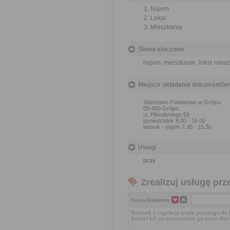
Najem
Lokal
Mieszkanie
Słowa kluczowe
najem, mieszkanie, lokal miesz
Miejsce składania dokumentów
Starostwo Powiatowe w Grójcu
05-600 Grójec
ul. Piłsudskiego 59
poniedziałek 8.00 - 16.00
wtorek - piątek 7.30 - 15.30
Uwagi
brak
Zrealizuj usługę prz
Nazwa dokumentu
Wniosek o regulację tytułu prawnego do 
śmierci lub po opuszczeniu go przez do