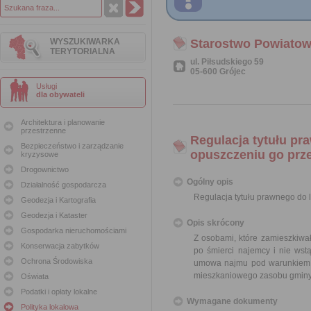
WYSZUKIWARKA
Starostwo Powiatow
TERYTORIALNA
ul. Piłsudskiego 59
05-600 Grójec
Usługi
dla obywateli
Architektura i planowanie
przestrzenne
Regulacja tytułu pr
Bezpieczeństwo i zarządzanie
opuszczeniu go prz
kryzysowe
Drogownictwo
Ogólny opis
Działalność gospodarcza
Regulacja tytułu prawnego do
Geodezja i Kartografia
Geodezja i Kataster
Opis skrócony
Gospodarka nieruchomościami
Z osobami, które zamieszkiwał
Konserwacja zabytków
po śmierci najemcy i nie ws
Ochrona Środowiska
umowa najmu pod warunkiem s
mieszkaniowego zasobu gminy
Oświata
Podatki i opłaty lokalne
Wymagane dokumenty
Polityka lokalowa