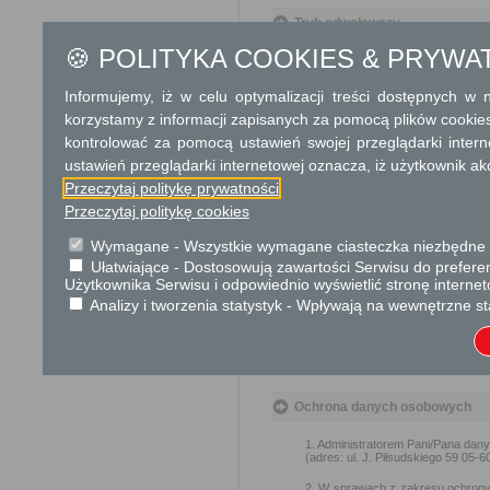
Tryb odwoławczy
🍪 POLITYKA COOKIES & PRYWA
Brak
Informujemy, iż w celu optymalizacji treści dostępnych w
Skargi i wnioski
korzystamy z informacji zapisanych za pomocą plików cookie
Przedmiotem skargi może by
kontrolować za pomocą ustawień swojej przeglądarki inter
ich pracowników, naruszenie p
ustawień przeglądarki internetowej oznacza, iż użytkownik ak
spraw.
Przedmiotem wniosku mogą 
Przeczytaj politykę prywatności
usprawnienie pracy i zapobieg
Przeczytaj politykę cookies
Organ właściwy dla załatwien
Wymagane - Wszystkie wymagane ciasteczka niezbędne do
miesiąca.
Ułatwiające - Dostosowują zawartości Serwisu do preferen
Użytkownika Serwisu i odpowiednio wyświetlić stronę interne
Podstawa prawna
Analizy i tworzenia statystyk - Wpływają na wewnętrzne st
Ustawa z dnia 23 kwiet
Ustawa z dnia 21 czer
cywilnego (Dz. U. 2023
Ochrona danych osobowych
1. Administratorem Pani/Pana dan
(adres: ul. J. Piłsudskiego 59 05-6
2. W sprawach z zakresu ochron