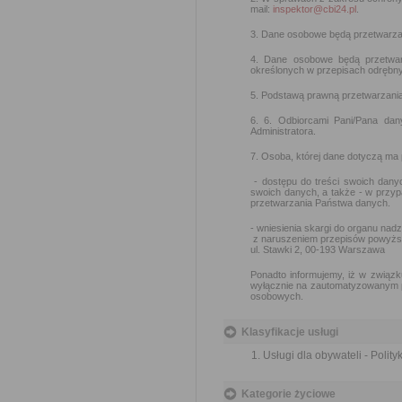
mail:
inspektor@cbi24.pl
.
3. Dane osobowe będą przetwarzan
4. Dane osobowe będą przetwar
określonych w przepisach odrębny
5. Podstawą prawną przetwarzania d
6. 6. Odbiorcami Pani/Pana da
Administratora.
7. Osoba, której dane dotyczą ma
- dostępu do treści swoich danyc
swoich danych, a także - w przy
przetwarzania Państwa danych.
- wniesienia skargi do organu na
z naruszeniem przepisów powyżs
ul. Stawki 2, 00-193 Warszawa
Ponadto informujemy, iż w związk
wyłącznie na zautomatyzowanym pr
osobowych.
Klasyfikacje usługi
Usługi dla obywateli - Polit
Kategorie życiowe