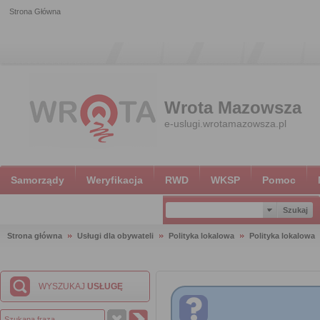
Strona Główna
Wrota Mazowsza
e-uslugi.wrotamazowsza.pl
Samorządy
Weryfikacja
RWD
WKSP
Pomoc
Strona główna
Usługi dla obywateli
Polityka lokalowa
Polityka lokalowa
WYSZUKAJ
USŁUGĘ