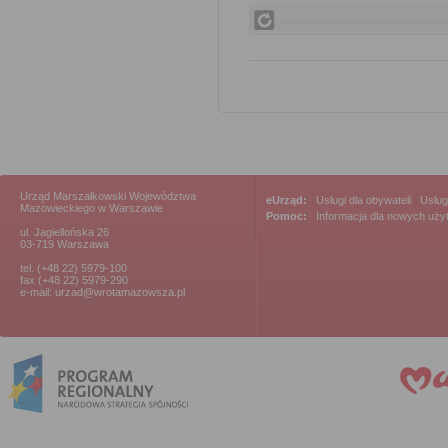
Urząd Marszałkowski Województwa
eUrząd:
Usługi dla obywateli
|
Usług
Mazowieckiego w Warszawie
Pomoc:
Informacja dla nowych uż
ul. Jagiellońska 26
03-719 Warszawa
tel. (+48 22) 5979-100
fax (+48 22) 5979-290
e-mail: urzad@wrotamazowsza.pl