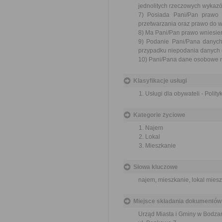
jednolitych rzeczowych wykazów
7) Posiada Pani/Pan prawo 
przetwarzania oraz prawo do w
8) Ma Pani/Pan prawo wniesie
9) Podanie Pani/Pana danyc
przypadku niepodania danych 
10) Pani/Pana dane osobowe n
Klasyfikacje usługi
Usługi dla obywateli - Polit
Kategorie życiowe
Najem
Lokal
Mieszkanie
Słowa kluczowe
najem, mieszkanie, lokal mies
Miejsce składania dokumentów
Urząd Miasta i Gminy w Bodza