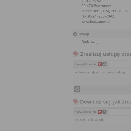
ul. Bankowa 7
09-470 Bodzanów
telefon: tel.: (0-24) 260-70-06
fax: (0-24) 260-70-65
www.bodzanow.pl
Uwagi
Brak uwag
Zrealizuj usługę prz
Nazwa dokumentu
Wniosek o najem lokalu mieszkalnego
Dowiedz się, jak zr
Nazwa dokumentu
wniosek_o_lokal.pdf