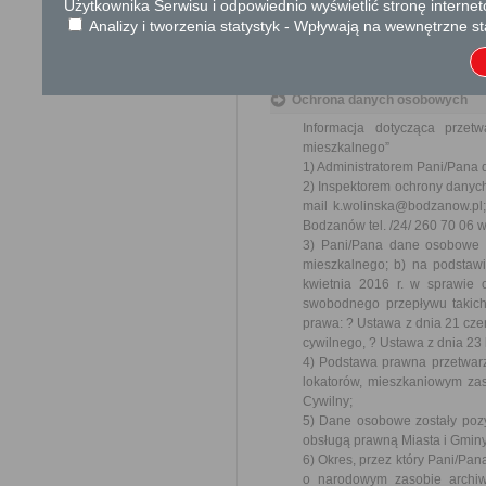
Użytkownika Serwisu i odpowiednio wyświetlić stronę interne
Ustawa z dnia 23 kwiet
Analizy i tworzenia statystyk - Wpływają na wewnętrzne st
Ustawa z dnia 21 czer
cywilnego (Dz. U. 2023
Ochrona danych osobowych
Informacja dotycząca prze
mieszkalnego”
1) Administratorem Pani/Pana
2) Inspektorem ochrony danych
mail k.wolinska@bodzanow.pl;
Bodzanów tel. /24/ 260 70 06 
3) Pani/Pana dane osobowe b
mieszkalnego; b) na podstawi
kwietnia 2016 r. w sprawie
swobodnego przepływu takich
prawa: ? Ustawa z dnia 21 cze
cywilnego, ? Ustawa z dnia 23 
4) Podstawa prawna przetwar
lokatorów, mieszkaniowym zas
Cywilny;
5) Dane osobowe zostały pozy
obsługą prawną Miasta i Gmin
6) Okres, przez który Pani/Pa
o narodowym zasobie archiwa