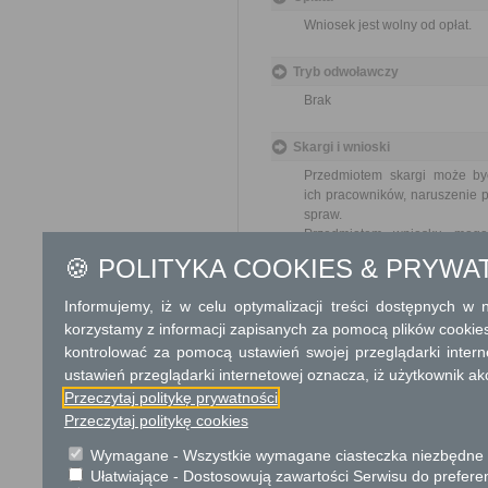
Wniosek jest wolny od opłat.
Tryb odwoławczy
Brak
Skargi i wnioski
Przedmiotem skargi może by
ich pracowników, naruszenie p
spraw.
Przedmiotem wniosku mogą 
usprawnienie pracy i zapobieg
🍪 POLITYKA COOKIES & PRYWA
Organ właściwy dla załatwien
miesiąca.
Informujemy, iż w celu optymalizacji treści dostępnych w
korzystamy z informacji zapisanych za pomocą plików cookie
Informacje dodatkowe
kontrolować za pomocą ustawień swojej przeglądarki inter
Umowy użytkowania, najmu lu
ustawień przeglądarki internetowej oznacza, iż użytkownik ak
się w drodze bezprzetargowej
Przeczytaj politykę prywatności
publicznego lub użytkownikiem
Przeczytaj politykę cookies
r. o rodzinnych ogrodach działk
Wymagane - Wszystkie wymagane ciasteczka niezbędne do
Podstawa prawna
Ułatwiające - Dostosowują zawartości Serwisu do preferen