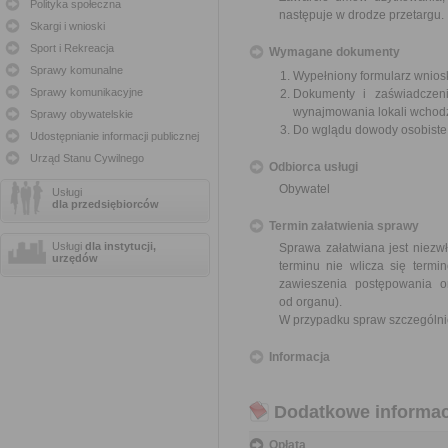
Polityka społeczna
następuje w drodze przetargu.
Skargi i wnioski
Sport i Rekreacja
Wymagane dokumenty
Sprawy komunalne
Wypełniony formularz wnios
Sprawy komunikacyjne
Dokumenty i zaświadczeni
wynajmowania lokali wchod
Sprawy obywatelskie
Do wglądu dowody osobist
Udostępnianie informacji publicznej
Urząd Stanu Cywilnego
Odbiorca usługi
Obywatel
Usługi
dla przedsiębiorców
Termin załatwienia sprawy
Usługi
dla instytucji,
Sprawa załatwiana jest niezwł
urzędów
terminu nie wlicza się term
zawieszenia postępowania 
od organu).
W przypadku spraw szczególni
Informacja
Dodatkowe informac
Opłata