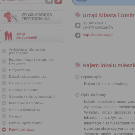
WYSZUKIWARKA
Urząd Miasta i Gmi
TERYTORIALNA
ul. Bankowa 7
09-470 Bodzanów
Usługi
http://bodzanow.pl
dla obywateli
Architektura i planowanie
przestrzenne
Bezpieczeństwo i zarządzanie
kryzysowe
Najem lokalu miesz
Drogownictwo
Działalność gospodarcza
Ogólny opis
Geodezja i Kartografia
Najem lokalu mieszkalnego
Geodezja i Kataster
Opis skrócony
Gospodarka nieruchomościami
Lokale mieszkalne mogą zost
Konserwacja zabytków
wynajmowania lokali wchodząc
Ochrona Środowiska
Właściwy organ sporządza 
Oświata
lub oddania w użytkowanie, na
Podatki i opłaty lokalne
Informację o zamieszczeniu wy
o zasięgu obejmującym co najm
Polityka lokalowa
Zawarcie umów użytkowania, 