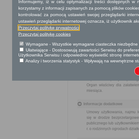
Informujemy, iż w celu optymalizacji treści dostępnych w
Opłata
korzystamy z informacji zapisanych za pomocą plików cookie
kontrolować za pomocą ustawień swojej przeglądarki inter
Wniosek jest wolny od opłat.
ustawień przeglądarki internetowej oznacza, iż użytkownik ak
Przeczytaj politykę prywatności
Tryb odwoławczy
Przeczytaj politykę cookies
Brak
Wymagane - Wszystkie wymagane ciasteczka niezbędne do
Skargi i wnioski
Ułatwiające - Dostosowują zawartości Serwisu do preferen
Użytkownika Serwisu i odpowiednio wyświetlić stronę interne
Przedmiotem skargi może by
Analizy i tworzenia statystyk - Wpływają na wewnętrzne st
ich pracowników, naruszenie p
spraw.
Przedmiotem wniosku mogą 
usprawnienie pracy i zapobieg
Organ właściwy dla załatwien
miesiąca.
Informacje dodatkowe
Umowy użytkowania, najmu lu
się w drodze bezprzetargowej
publicznego lub użytkownikiem
r. o rodzinnych ogrodach działk