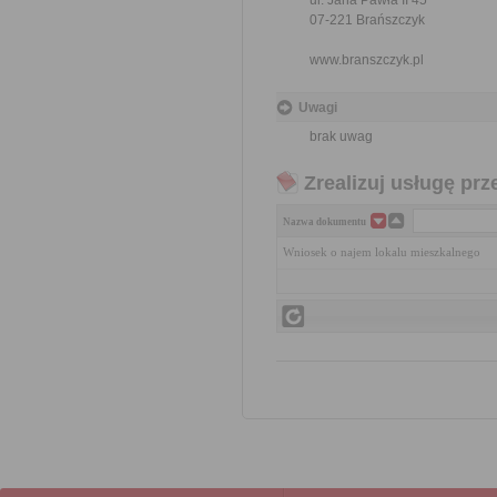
ul. Jana Pawła II 45
07-221 Brańszczyk
www.branszczyk.pl
Uwagi
brak uwag
Zrealizuj usługę prz
Nazwa dokumentu
Wniosek o najem lokalu mieszkalnego