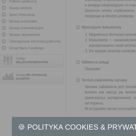
Polityka społeczna
o zasięgu obejmującym co najm
Skargi i wnioski
Zawarcie umów użytkowania, 
Sport i Rekreacja
następuje w drodze przetargu.
Sprawy komunalne
Wymagane dokumenty
Sprawy komunikacyjne
Wypełniony formularz wnios
Sprawy obywatelskie
Dokumenty i zaświadczeni
Udostępnianie informacji publicznej
wynajmowania lokali wchod
Urząd Stanu Cywilnego
Do wglądu dowody osobist
Usługi
dla przedsiębiorców
Odbiorca usługi
Obywatel
Usługi
dla instytucji,
urzędów
Termin załatwienia sprawy
Sprawa załatwiana jest niezwł
terminu nie wlicza się term
zawieszenia postępowania 
od organu).
W przypadku spraw szczególni
Informacja
🍪 POLITYKA COOKIES & PRYWA
Dodatkowe informac