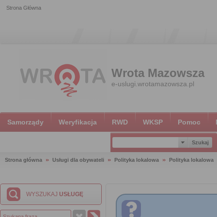
Strona Główna
Wrota Mazowsza
e-uslugi.wrotamazowsza.pl
Samorządy
Weryfikacja
RWD
WKSP
Pomoc
Strona główna
Usługi dla obywateli
Polityka lokalowa
Polityka lokalowa
WYSZUKAJ
USŁUGĘ