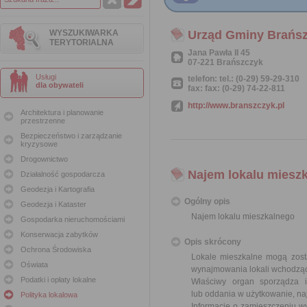
WYSZUKIWARKA
Urząd Gminy Brańs
TERYTORIALNA
Jana Pawła II 45
07-221 Brańszczyk
Usługi
telefon: tel.: (0-29) 59-29-310
dla obywateli
fax: fax: (0-29) 74-22-811
http://www.branszczyk.pl
Architektura i planowanie
przestrzenne
Bezpieczeństwo i zarządzanie
kryzysowe
Drogownictwo
Najem lokalu miesz
Działalność gospodarcza
Geodezja i Kartografia
Ogólny opis
Geodezja i Kataster
Najem lokalu mieszkalnego
Gospodarka nieruchomościami
Konserwacja zabytków
Opis skrócony
Ochrona Środowiska
Lokale mieszkalne mogą zost
Oświata
wynajmowania lokali wchodząc
Podatki i opłaty lokalne
Właściwy organ sporządza 
lub oddania w użytkowanie, na
Polityka lokalowa
Informację o zamieszczeniu wy