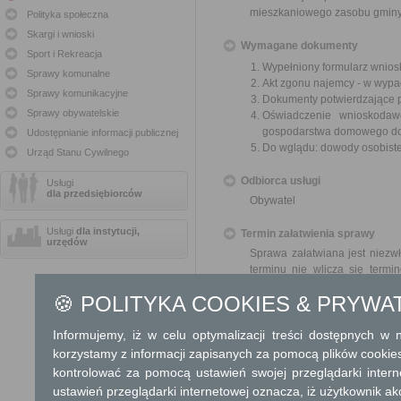
mieszkaniowego zasobu gminy
Polityka społeczna
Skargi i wnioski
Wymagane dokumenty
Sport i Rekreacja
Wypełniony formularz wnios
Sprawy komunalne
Akt zgonu najemcy - w wypad
Sprawy komunikacyjne
Dokumenty potwierdzające p
Sprawy obywatelskie
Oświadczenie wnioskoda
gospodarstwa domowego do c
Udostępnianie informacji publicznej
Do wglądu: dowody osobiste
Urząd Stanu Cywilnego
Odbiorca usługi
Usługi
dla przedsiębiorców
Obywatel
Usługi
dla instytucji,
Termin załatwienia sprawy
urzędów
Sprawa załatwiana jest niezwł
terminu nie wlicza się term
zawieszenia postępowania 
🍪 POLITYKA COOKIES & PRYWA
od organu).
W przypadku spraw szczególni
Informujemy, iż w celu optymalizacji treści dostępnych w
Informacja
korzystamy z informacji zapisanych za pomocą plików cookie
kontrolować za pomocą ustawień swojej przeglądarki inter
Dodatkowe informac
ustawień przeglądarki internetowej oznacza, iż użytkownik ak