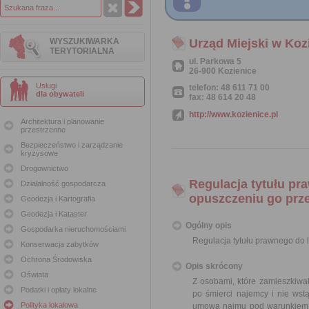
WYSZUKIWARKA
Urząd Miejski w Koz
TERYTORIALNA
ul. Parkowa 5
26-900 Kozienice
Usługi
telefon: 48 611 71 00
dla obywateli
fax: 48 614 20 48
http://www.kozienice.pl
Architektura i planowanie
przestrzenne
Bezpieczeństwo i zarządzanie
kryzysowe
Drogownictwo
Regulacja tytułu pr
Działalność gospodarcza
opuszczeniu go prz
Geodezja i Kartografia
Geodezja i Kataster
Ogólny opis
Gospodarka nieruchomościami
Regulacja tytułu prawnego do
Konserwacja zabytków
Ochrona Środowiska
Opis skrócony
Oświata
Z osobami, które zamieszkiwał
Podatki i opłaty lokalne
po śmierci najemcy i nie ws
Polityka lokalowa
umowa najmu pod warunkiem s