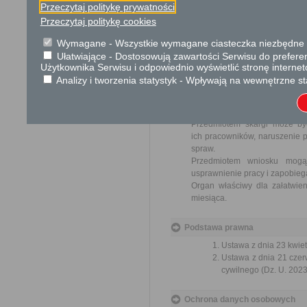
Przeczytaj politykę prywatności
Opłata
Przeczytaj politykę cookies
Wniosek jest wolny od opłat.
Wymagane - Wszystkie wymagane ciasteczka niezbędne do
Ułatwiające - Dostosowują zawartości Serwisu do preferen
Tryb odwoławczy
Użytkownika Serwisu i odpowiednio wyświetlić stronę interne
Brak
Analizy i tworzenia statystyk - Wpływają na wewnętrzne st
Skargi i wnioski
Przedmiotem skargi może by
ich pracowników, naruszenie p
spraw.
Przedmiotem wniosku mogą 
usprawnienie pracy i zapobieg
Organ właściwy dla załatwien
miesiąca.
Podstawa prawna
Ustawa z dnia 23 kwiet
Ustawa z dnia 21 czer
cywilnego (Dz. U. 2023
Ochrona danych osobowych