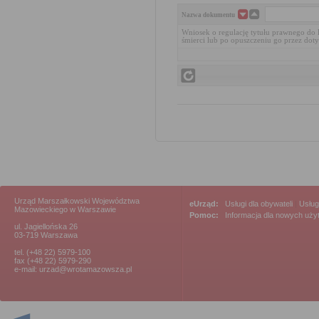
Nazwa dokumentu
Wniosek o regulację tytułu prawnego do 
śmierci lub po opuszczeniu go przez do
Urząd Marszałkowski Województwa
eUrząd:
Usługi dla obywateli
|
Usług
Mazowieckiego w Warszawie
Pomoc:
Informacja dla nowych uż
ul. Jagiellońska 26
03-719 Warszawa
tel. (+48 22) 5979-100
fax (+48 22) 5979-290
e-mail: urzad@wrotamazowsza.pl